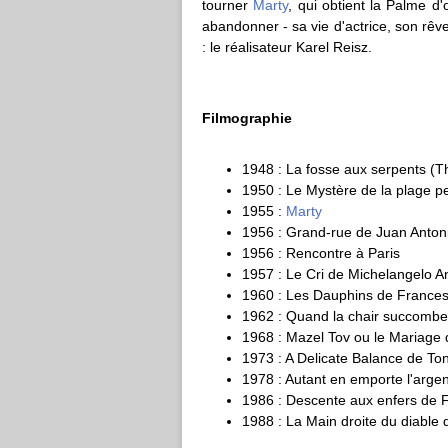
tourner
Marty
, qui obtient la Palme d
abandonner - sa vie d'actrice, son rêv
: le réalisateur Karel Reisz.
Filmographie
1948 : La fosse aux serpents (T
1950 : Le Mystère de la plage p
1955 :
Marty
1956 : Grand-rue de Juan Anto
1956 : Rencontre à Paris
1957 : Le Cri de Michelangelo A
1960 : Les Dauphins de Francesc
1962 : Quand la chair succomb
1968 : Mazel Tov ou le Mariage 
1973 : A Delicate Balance de T
1978 : Autant en emporte l'arge
1986 : Descente aux enfers de 
1988 : La Main droite du diabl