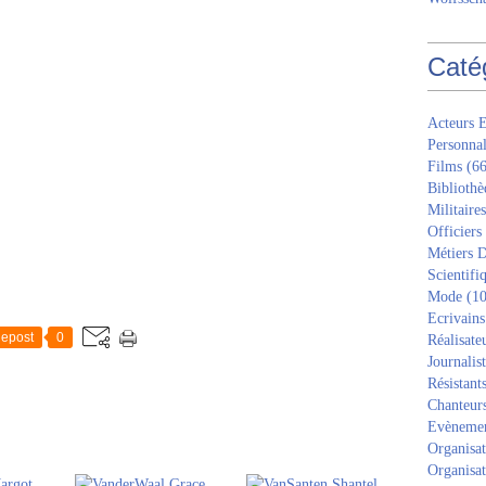
Caté
Acteurs E
Personnal
Films
(66
Bibliothè
Militaires
Officiers
Métiers D
Scientifi
Mode
(10
Ecrivains
epost
0
Réalisate
Journalis
Résistant
Chanteur
Evèneme
Organisat
Organisat