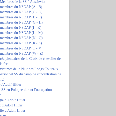
s Membres de la SS à Auschwitz
s membres du NSDAP (A - B)
s membres du NSDAP (C - D)
s membres du NSDAP (E - F)
s membres du NSDAP (G - H)
s membres du NSDAP (I - K)
s membres du NSDAP (L - M)
s membres du NSDAP (N - Q)
s membres du NSDAP (R - S)
s membres du NSDAP (T - V)
s membres du NSDAP (W - Z)
 récipiendaires de la Croix de chevalier de
de fer
 victimes de la Nuit des Longs Couteaux
personnel SS du camp de concentration de
urg
 d'Adolf Hitler
 SS en Pologne durant l'occupation
e
ie d'Adolf Hitler
 d'Adolf Hitler
lle d'Adolf Hitler
anze