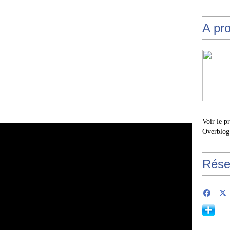
A pr
Voir le p
Overblog
Rése