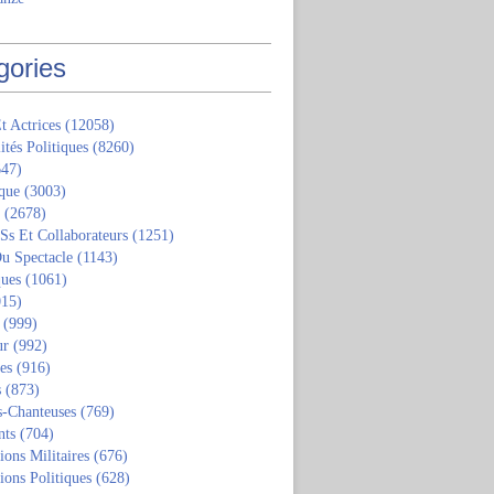
gories
t Actrices
(12058)
ités Politiques
(8260)
47)
que
(3003)
(2678)
 Ss Et Collaborateurs
(1251)
u Spectacle
(1143)
ques
(1061)
15)
(999)
ur
(992)
tes
(916)
s
(873)
s-Chanteuses
(769)
nts
(704)
ions Militaires
(676)
ions Politiques
(628)