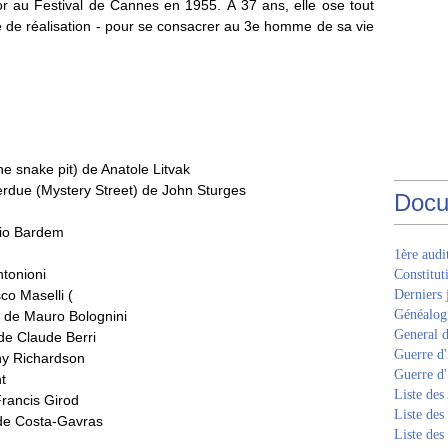
'or au Festival de Cannes en 1955. À 37 ans, elle ose tout
e de réalisation - pour se consacrer au 3e homme de sa vie
he snake pit) de Anatole Litvak
erdue (Mystery Street) de John Sturges
Docu
nio Bardem
1ère aud
ntonioni
Constitut
o Maselli (
Derniers 
Généalogi
e de Mauro Bolognini
General d
de Claude Berri
Guerre d'
ony Richardson
Guerre d
nt
Liste des
Francis Girod
Liste des
e de Costa-Gavras
Liste des