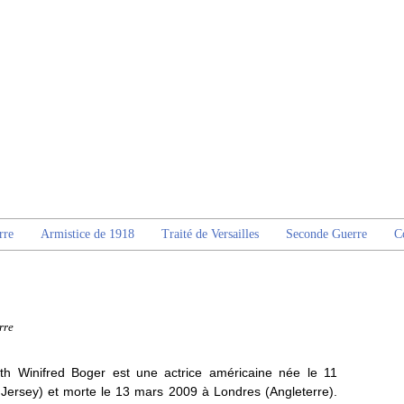
rre
Armistice de 1918
Traité de Versailles
Seconde Guerre
C
rre
eth Winifred Boger est une actrice américaine née le 11
Jersey) et morte le 13 mars 2009 à Londres (Angleterre).