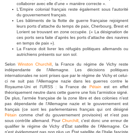
collaborer avec elle d'une « manière correcte ».
L'Empire colonial français reste également sous l'autorité
du gouvernement français.
Les bâtiments de la flotte de guerre française rejoignent
leurs ports d'attache du temps de paix, Cherbourg, Brest et
Lorient se trouvant en zone occupée. (« La désignation de
ces ports sera faite d'après les ports d'attache des navires
en temps de paix »).
La France doit livrer les réfugiés politiques allemands ou
autrichiens présents sur son sol.
Selon
Winston Churchill
, la France du régime de Vichy reste
indépendante de l'Allemagne. Les décisions politiques
internationales ne sont prises que par le régime de Vichy et celui-
ci ne suit pas l'Allemagne nazie dans les guerres contre le
Royaume-Uni et l'URSS : la France de
Pétain
est en effet
théoriquement neutre dans cette guerre une fois l'armistice signé.
De plus, l'armée française de la zone libre et des colonies n'est
pas dépendante de l'Allemagne nazie et le gouvernement est
français (ce sont les parlementaires français qui ont désigné
Pétain
comme chef du gouvernement provisoire) et n'est pas
sous contrôle allemand. Pour
Churchill
, c'est donc une erreur de
qualifier le régime de Vichy d'État satellite de l'Allemagne. Ce
n'est évidemment pas non plus un État satellite de l'Italie fasciste