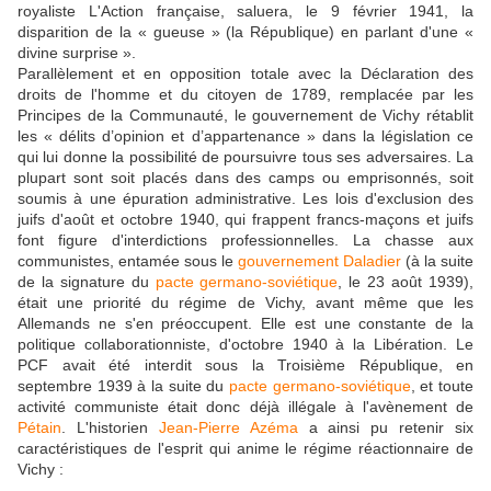
royaliste L'Action française, saluera, le 9 février 1941, la
disparition de la « gueuse » (la République) en parlant d'une «
divine surprise ».
Parallèlement et en opposition totale avec la Déclaration des
droits de l'homme et du citoyen de 1789, remplacée par les
Principes de la Communauté, le gouvernement de Vichy rétablit
les « délits d’opinion et d’appartenance » dans la législation ce
qui lui donne la possibilité de poursuivre tous ses adversaires. La
plupart sont soit placés dans des camps ou emprisonnés, soit
soumis à une épuration administrative. Les lois d'exclusion des
juifs d'août et octobre 1940, qui frappent francs-maçons et juifs
font figure d'interdictions professionnelles. La chasse aux
communistes, entamée sous le
gouvernement
Daladier
(à la suite
de la signature du
pacte germano-soviétique
, le 23 août 1939),
était une priorité du régime de Vichy, avant même que les
Allemands ne s'en préoccupent. Elle est une constante de la
politique collaborationniste, d'octobre 1940 à la Libération. Le
PCF avait été interdit sous la Troisième République, en
septembre 1939 à la suite du
pacte germano-soviétique
, et toute
activité communiste était donc déjà illégale à l'avènement de
Pétain
. L'historien
Jean-Pierre Azéma
a ainsi pu retenir six
caractéristiques de l'esprit qui anime le régime réactionnaire de
Vichy :