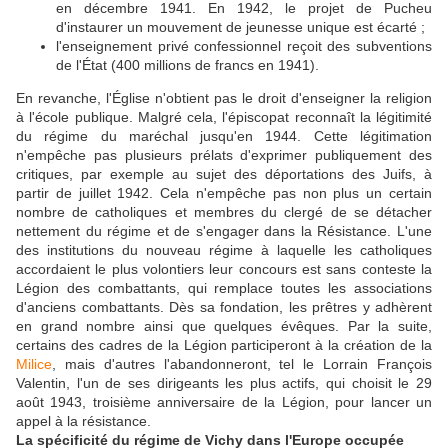
en décembre 1941. En 1942, le projet de Pucheu
d'instaurer un mouvement de jeunesse unique est écarté ;
l'enseignement privé confessionnel reçoit des subventions
de l'État (400 millions de francs en 1941).
En revanche, l'Église n'obtient pas le droit d'enseigner la religion
à l'école publique. Malgré cela, l'épiscopat reconnaît la légitimité
du régime du maréchal jusqu'en 1944. Cette légitimation
n'empêche pas plusieurs prélats d'exprimer publiquement des
critiques, par exemple au sujet des déportations des Juifs, à
partir de juillet 1942. Cela n'empêche pas non plus un certain
nombre de catholiques et membres du clergé de se détacher
nettement du régime et de s'engager dans la Résistance. L'une
des institutions du nouveau régime à laquelle les catholiques
accordaient le plus volontiers leur concours est sans conteste la
Légion des combattants, qui remplace toutes les associations
d'anciens combattants. Dès sa fondation, les prêtres y adhèrent
en grand nombre ainsi que quelques évêques. Par la suite,
certains des cadres de la Légion participeront à la création de la
Milice
, mais d'autres l'abandonneront, tel le Lorrain François
Valentin, l'un de ses dirigeants les plus actifs, qui choisit le 29
août 1943, troisième anniversaire de la Légion, pour lancer un
appel à la résistance.
La spécificité du régime de Vichy dans l'Europe occupée