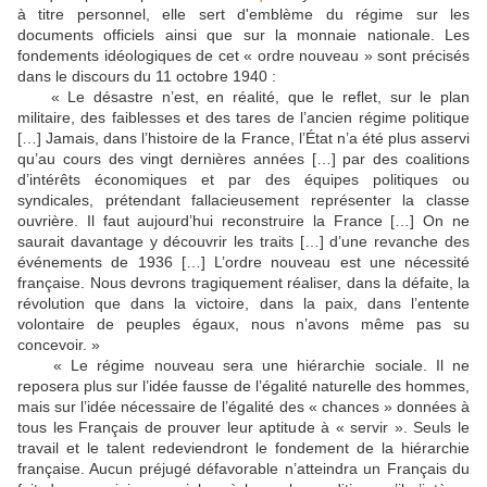
à titre personnel, elle sert d'emblème du régime sur les
documents officiels ainsi que sur la monnaie nationale. Les
fondements idéologiques de cet « ordre nouveau » sont précisés
dans le discours du 11 octobre 1940 :
« Le désastre n’est, en réalité, que le reflet, sur le plan
militaire, des faiblesses et des tares de l’ancien régime politique
[…] Jamais, dans l’histoire de la France, l’État n’a été plus asservi
qu’au cours des vingt dernières années […] par des coalitions
d’intérêts économiques et par des équipes politiques ou
syndicales, prétendant fallacieusement représenter la classe
ouvrière. Il faut aujourd’hui reconstruire la France […] On ne
saurait davantage y découvrir les traits […] d’une revanche des
événements de 1936 […] L’ordre nouveau est une nécessité
française. Nous devrons tragiquement réaliser, dans la défaite, la
révolution que dans la victoire, dans la paix, dans l’entente
volontaire de peuples égaux, nous n’avons même pas su
concevoir. »
« Le régime nouveau sera une hiérarchie sociale. Il ne
reposera plus sur l’idée fausse de l’égalité naturelle des hommes,
mais sur l’idée nécessaire de l’égalité des « chances » données à
tous les Français de prouver leur aptitude à « servir ». Seuls le
travail et le talent redeviendront le fondement de la hiérarchie
française. Aucun préjugé défavorable n’atteindra un Français du