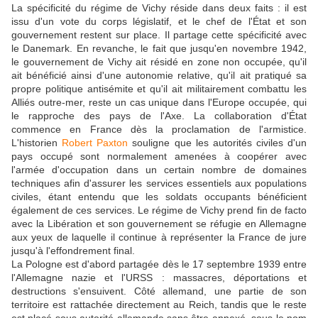
La spécificité du régime de Vichy réside dans deux faits : il est
issu d'un vote du corps législatif, et le chef de l'État et son
gouvernement restent sur place. Il partage cette spécificité avec
le Danemark. En revanche, le fait que jusqu'en novembre 1942,
le gouvernement de Vichy ait résidé en zone non occupée, qu'il
ait bénéficié ainsi d'une autonomie relative, qu'il ait pratiqué sa
propre politique antisémite et qu'il ait militairement combattu les
Alliés outre-mer, reste un cas unique dans l'Europe occupée, qui
le rapproche des pays de l'Axe. La collaboration d'État
commence en France dès la proclamation de l'armistice.
L'historien
Robert Paxton
souligne que les autorités civiles d'un
pays occupé sont normalement amenées à coopérer avec
l'armée d'occupation dans un certain nombre de domaines
techniques afin d'assurer les services essentiels aux populations
civiles, étant entendu que les soldats occupants bénéficient
également de ces services. Le régime de Vichy prend fin de facto
avec la Libération et son gouvernement se réfugie en Allemagne
aux yeux de laquelle il continue à représenter la France de jure
jusqu'à l'effondrement final.
La Pologne est d'abord partagée dès le 17 septembre 1939 entre
l'Allemagne nazie et l'URSS : massacres, déportations et
destructions s'ensuivent. Côté allemand, une partie de son
territoire est rattachée directement au Reich, tandis que le reste