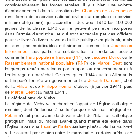
considérablement les forces armées. Il y a bien une volonté
d'embrigadement dans la création des
Chantiers de la Jeunesse
(une forme de « service national civil » qui remplace le service
militaire obligatoire) qui accueillent, dès août 1940 les 100 000
jeunes de la classe 1940 qui ne peuvent pas être incorporés
dans l'armée d'armistice, et qui sont encadrés par des officiers
pour se livrer à divers travaux d'utilité publique en plein air, mais
ne sont pas mobilisables militairement comme les
Jeunesses
hitlériennes
. Les partis de collaboration à tendance fasciste
comme le
Parti populaire français
(
PPF
) de
Jacques Doriot
ou le
Rassemblement national populaire
(
RNP
) de
Marcel Déat
sont
longtemps restés marginaux par rapport au gouvernement et à
l'entourage du maréchal. Ce n'est qu'en 1944 que les Allemands
ont imposé l'entrée au gouvernement de
Joseph Darnand
, chef
de la
Milice
, et de
Philippe Henriot
d'abord (6 janvier 1944), puis
de
Marcel Déat
(16 mars 1944).
Le cléricalisme de Vichy
Le régime de Vichy va rechercher l'appui de l'Église catholique
romaine, dont l'influence à cette époque reste non négligeable.
Pétain
n'était pas, avant de devenir chef de l'État, un catholique
pratiquant, mais du moins avait-il quand même été élevé dans
l'Église, alors que
Laval
et
Darlan
étaient plutôt « de l'autre bord
». Le courant passe bien entre le maréchal et certains prélats de