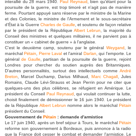
interallié du 28 mars 1940.
Paul Reynaud
, bien qu'étant pour la
poursuite de la guerre, est trop timoré et n'agit pas de manière
ferme. Pourtant appuyé sans réserve par le ministre de la Marine
et des Colonies, le ministre de l'Armement et le sous-secrétaire
d’État à la Guerre
Charles de Gaulle
, et soutenu de façon relative
par le président de la République
Albert Lebrun
, la majorité du
Conseil des ministres et quelques militaires, il ne parvient pas à
constituer un « cabinet de guerre » à l'anglaise.
C'est le deuxième camp, soutenu par le général
Weygand
, le
maréchal
Pétain
,
Pierre Laval
et l'amiral
Darlan
, qui l'emporte. Le
général
de Gaulle
, partisan de la poursuite de la guerre, rejoint
Londres pour chercher du soutien auprès des Britanniques.
D'autres personnalités, surtout des intellectuels comme
André
Breton
, Marcel Duchamp, Darius Milhaud,
Marc Chagall
, Jules
Romains, Claude Lévi-Strauss et Jean Perrin pour ne citer que
quelques-uns des plus célèbres, se réfugient en Amérique. Le
président du Conseil
Paul Reynaud
, qui voulait continuer la lutte,
choisit finalement de démissionner le 16 juin 1940. Le président
de la République
Albert Lebrun
nomme alors le maréchal
Pétain
président du Conseil.
Gouvernement de
Pétain
: demande d'armistice
Le 17 juin 1940, après un bref séjour à Tours, le maréchal
Pétain
reforme son gouvernement à Bordeaux, puis annonce à la radio
que la France doit cesser le combat et demander l'armistice. Le