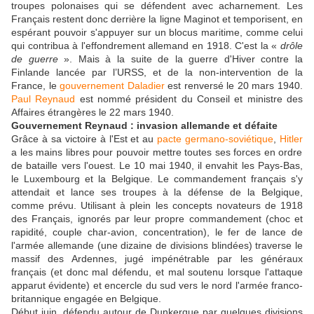
troupes polonaises qui se défendent avec acharnement. Les
Français restent donc derrière la ligne Maginot et temporisent, en
espérant pouvoir s'appuyer sur un blocus maritime, comme celui
qui contribua à l'effondrement allemand en 1918. C'est la «
drôle
de guerre
». Mais à la suite de la guerre d'Hiver contre la
Finlande lancée par l’URSS, et de la non-intervention de la
France, le
gouvernement
Daladier
est renversé le 20 mars 1940.
Paul Reynaud
est nommé président du Conseil et ministre des
Affaires étrangères le 22 mars 1940.
Gouvernement Reynaud : invasion allemande et défaite
Grâce à sa victoire à l'Est et au
pacte germano-soviétique
,
Hitler
a les mains libres pour pouvoir mettre toutes ses forces en ordre
de bataille vers l'ouest. Le 10 mai 1940, il envahit les Pays-Bas,
le Luxembourg et la Belgique. Le commandement français s'y
attendait et lance ses troupes à la défense de la Belgique,
comme prévu. Utilisant à plein les concepts novateurs de 1918
des Français, ignorés par leur propre commandement (choc et
rapidité, couple char-avion, concentration), le fer de lance de
l'armée allemande (une dizaine de divisions blindées) traverse le
massif des Ardennes, jugé impénétrable par les généraux
français (et donc mal défendu, et mal soutenu lorsque l'attaque
apparut évidente) et encercle du sud vers le nord l'armée franco-
britannique engagée en Belgique.
Début juin, défendu autour de Dunkerque par quelques divisions