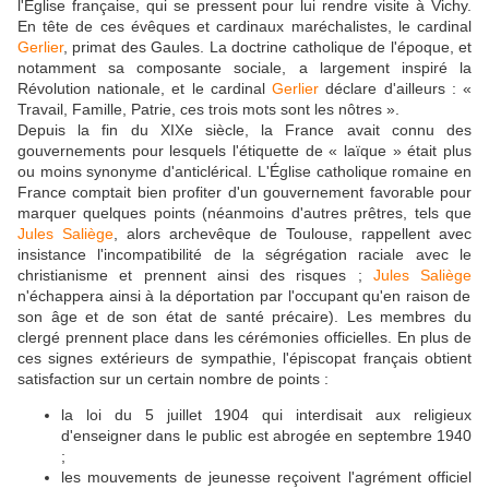
l'Église française, qui se pressent pour lui rendre visite à Vichy.
En tête de ces évêques et cardinaux maréchalistes, le cardinal
Gerlier
, primat des Gaules. La doctrine catholique de l'époque, et
notamment sa composante sociale, a largement inspiré la
Révolution nationale, et le cardinal
Gerlier
déclare d'ailleurs : «
Travail, Famille, Patrie, ces trois mots sont les nôtres ».
Depuis la fin du XIXe siècle, la France avait connu des
gouvernements pour lesquels l'étiquette de « laïque » était plus
ou moins synonyme d'anticlérical. L'Église catholique romaine en
France comptait bien profiter d'un gouvernement favorable pour
marquer quelques points (néanmoins d'autres prêtres, tels que
Jules Saliège
, alors archevêque de Toulouse, rappellent avec
insistance l'incompatibilité de la ségrégation raciale avec le
christianisme et prennent ainsi des risques ;
Jules Saliège
n'échappera ainsi à la déportation par l'occupant qu'en raison de
son âge et de son état de santé précaire). Les membres du
clergé prennent place dans les cérémonies officielles. En plus de
ces signes extérieurs de sympathie, l'épiscopat français obtient
satisfaction sur un certain nombre de points :
la loi du 5 juillet 1904 qui interdisait aux religieux
d'enseigner dans le public est abrogée en septembre 1940
;
les mouvements de jeunesse reçoivent l'agrément officiel