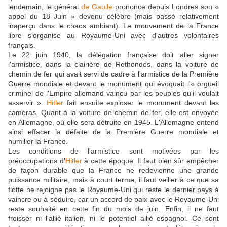
lendemain, le général
de Gaulle
prononce depuis Londres son «
appel du 18 Juin » devenu célèbre (mais passé relativement
inaperçu dans le chaos ambiant). Le mouvement de la France
libre s'organise au Royaume-Uni avec d'autres volontaires
français.
Le 22 juin 1940, la délégation française doit aller signer
l'armistice, dans la clairière de Rethondes, dans la voiture de
chemin de fer qui avait servi de cadre à l'armistice de la Première
Guerre mondiale et devant le monument qui évoquait l'« orgueil
criminel de l'Empire allemand vaincu par les peuples qu'il voulait
asservir ».
Hitler
fait ensuite exploser le monument devant les
caméras. Quant à la voiture de chemin de fer, elle est envoyée
en Allemagne, où elle sera détruite en 1945. L'Allemagne entend
ainsi effacer la défaite de la Première Guerre mondiale et
humilier la France.
Les conditions de l'armistice sont motivées par les
préoccupations d'
Hitler
à cette époque. Il faut bien sûr empêcher
de façon durable que la France ne redevienne une grande
puissance militaire, mais à court terme, il faut veiller à ce que sa
flotte ne rejoigne pas le Royaume-Uni qui reste le dernier pays à
vaincre ou à séduire, car un accord de paix avec le Royaume-Uni
reste souhaité en cette fin du mois de juin. Enfin, il ne faut
froisser ni l'allié italien, ni le potentiel allié espagnol. Ce sont