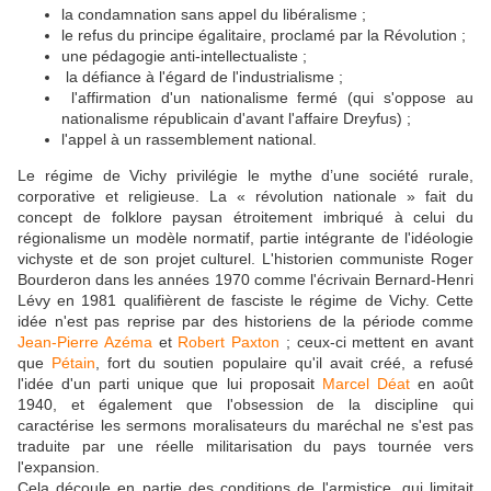
la condamnation sans appel du libéralisme ;
le refus du principe égalitaire, proclamé par la Révolution ;
une pédagogie anti-intellectualiste ;
la défiance à l'égard de l'industrialisme ;
l'affirmation d'un nationalisme fermé (qui s'oppose au
nationalisme républicain d'avant l'affaire Dreyfus) ;
l'appel à un rassemblement national.
Le régime de Vichy privilégie le mythe d’une société rurale,
corporative et religieuse. La « révolution nationale » fait du
concept de folklore paysan étroitement imbriqué à celui du
régionalisme un modèle normatif, partie intégrante de l'idéologie
vichyste et de son projet culturel. L'historien communiste Roger
Bourderon dans les années 1970 comme l'écrivain Bernard-Henri
Lévy en 1981 qualifièrent de fasciste le régime de Vichy. Cette
idée n'est pas reprise par des historiens de la période comme
Jean-Pierre Azéma
et
Robert Paxton
; ceux-ci mettent en avant
que
Pétain
, fort du soutien populaire qu'il avait créé, a refusé
l'idée d'un parti unique que lui proposait
Marcel Déat
en août
1940, et également que l'obsession de la discipline qui
caractérise les sermons moralisateurs du maréchal ne s'est pas
traduite par une réelle militarisation du pays tournée vers
l'expansion.
Cela découle en partie des conditions de l'armistice, qui limitait