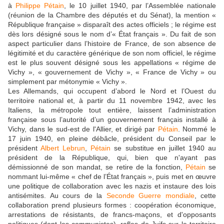
à
Philippe Pétain
, le 10 juillet 1940, par l’Assemblée nationale
(réunion de la Chambre des députés et du Sénat), la mention «
République française » disparaît des actes officiels ; le régime est
dès lors désigné sous le nom d’« État français ». Du fait de son
aspect particulier dans l’histoire de France, de son absence de
légitimité et du caractère générique de son nom officiel, le régime
est le plus souvent désigné sous les appellations « régime de
Vichy », « gouvernement de Vichy », « France de Vichy » ou
simplement par métonymie « Vichy ».
Les Allemands, qui occupent d’abord le Nord et l’Ouest du
territoire national et, à partir du 11 novembre 1942, avec les
Italiens, la métropole tout entière, laissent l’administration
française sous l’autorité d’un gouvernement français installé à
Vichy, dans le sud-est de l'Allier, et dirigé par
Pétain
. Nommé le
17 juin 1940, en pleine débâcle, président du Conseil par le
président
Albert Lebrun
,
Pétain
se substitue en juillet 1940 au
président de la République, qui, bien que n'ayant pas
démissionné de son mandat, se retire de la fonction,
Pétain
se
nommant lui-même « chef de l’État français », puis met en œuvre
une politique de collaboration avec les nazis et instaure des lois
antisémites. Au cours de la
Seconde Guerre mondiale
, cette
collaboration prend plusieurs formes : coopération économique,
arrestations de résistants, de francs-maçons, et d'opposants