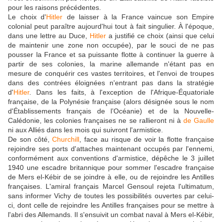
pour les raisons précédentes.
Le choix d'
Hitler
de laisser à la France vaincue son Empire
colonial peut paraître aujourd'hui tout à fait singulier. À l'époque,
dans une lettre au Duce,
Hitler
a justifié ce choix (ainsi que celui
de maintenir une zone non occupée), par le souci de ne pas
pousser la France et sa puissante flotte à continuer la guerre à
partir de ses colonies, la marine allemande n'étant pas en
mesure de conquérir ces vastes territoires, et l'envoi de troupes
dans des contrées éloignées n'entrant pas dans la stratégie
d'
Hitler
. Dans les faits, à l'exception de l'Afrique-Équatoriale
française, de la Polynésie française (alors désignée sous le nom
d'Établissements français de l’Océanie) et de la Nouvelle-
Calédonie, les colonies françaises ne se rallieront ni à
de Gaulle
ni aux Alliés dans les mois qui suivront l'armistice.
De son côté,
Churchill
, face au risque de voir la flotte française
rejoindre ses ports d'attaches maintenant occupés par l'ennemi,
conformément aux conventions d'armistice, dépêche le 3 juillet
1940 une escadre britannique pour sommer l'escadre française
de Mers el-Kébir de se joindre à elle, ou de rejoindre les Antilles
françaises. L'amiral français Marcel Gensoul rejeta l'ultimatum,
sans informer Vichy de toutes les possibilités ouvertes par celui-
ci, dont celle de rejoindre les Antilles françaises pour se mettre à
l'abri des Allemands. Il s'ensuivit un combat naval à Mers el-Kébir,