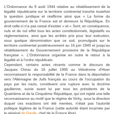
L'Ordonnance du 9 août 1944 relative au rétablissement de la
légalité républicaine sur le territoire continental tranche toutefois
la question juridique et réaffirme ainsi que « La forme du
gouvernement de la France est et demeure la République. En
droit celle-ci n'a pas cessé d'exister » et « Sont, en conséquence,
nuls et de nul effet tous les actes constitutionnels, législatifs ou
règlementaires, ainsi que les arrêtés pris pour leur exécution,
sous quelque dénomination que ce soit, promulgués sur le
territoire continental postérieurement au 16 juin 1940 et jusqu'au
rétablissement du Gouvernement provisoire de la République
française ». L'Ordonnance organise en outre le retour à la
légalité et à l'ordre républicain.
Cependant, certains actes récents comme le discours de
Jacques Chirac du 16 juillet 1995 au Vélodrome d'Hiver
reconnaissant la responsabilité de la France dans la déportation
vers l'Allemagne de Juifs français au cours de l'occupation du
pays par les nazis, constituent une rupture avec la doctrine
gaullienne, suivie avant lui par tous les présidents de la
Quatrième et de la Cinquième République, qui ont rejeté une telle
reconnaissance au motif que le régime de Vichy, sous la direction
duquel ces exactions ont été menées, n'était pas l'autorité
politique légitime de la France (cette autorité étant incarnée par
le général
de Gaulle
, chef de la France libre).