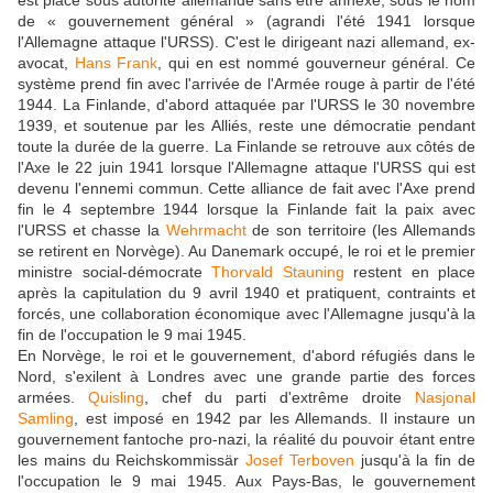
est placé sous autorité allemande sans être annexé, sous le nom
de « gouvernement général » (agrandi l'été 1941 lorsque
l'Allemagne attaque l'URSS). C'est le dirigeant nazi allemand, ex-
avocat,
Hans Frank
, qui en est nommé gouverneur général. Ce
système prend fin avec l'arrivée de l'Armée rouge à partir de l'été
1944. La Finlande, d'abord attaquée par l'URSS le 30 novembre
1939, et soutenue par les Alliés, reste une démocratie pendant
toute la durée de la guerre. La Finlande se retrouve aux côtés de
l'Axe le 22 juin 1941 lorsque l'Allemagne attaque l'URSS qui est
devenu l'ennemi commun. Cette alliance de fait avec l'Axe prend
fin le 4 septembre 1944 lorsque la Finlande fait la paix avec
l'URSS et chasse la
Wehrmacht
de son territoire (les Allemands
se retirent en Norvège). Au Danemark occupé, le roi et le premier
ministre social-démocrate
Thorvald Stauning
restent en place
après la capitulation du 9 avril 1940 et pratiquent, contraints et
forcés, une collaboration économique avec l'Allemagne jusqu'à la
fin de l'occupation le 9 mai 1945.
En Norvège, le roi et le gouvernement, d'abord réfugiés dans le
Nord, s'exilent à Londres avec une grande partie des forces
armées.
Quisling
, chef du parti d'extrême droite
Nasjonal
Samling
, est imposé en 1942 par les Allemands. Il instaure un
gouvernement fantoche pro-nazi, la réalité du pouvoir étant entre
les mains du Reichskommissär
Josef Terboven
jusqu'à la fin de
l'occupation le 9 mai 1945. Aux Pays-Bas, le gouvernement