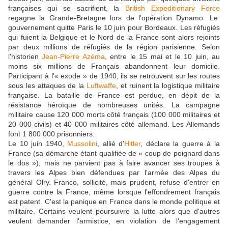
françaises qui se sacrifient, la
British Expeditionary Force
regagne la Grande-Bretagne lors de l'opération Dynamo. Le
gouvernement quitte Paris le 10 juin pour Bordeaux. Les réfugiés
qui fuient la Belgique et le Nord de la France sont alors rejoints
par deux millions de réfugiés de la région parisienne. Selon
l'historien
Jean-Pierre Azéma
, entre le 15 mai et le 10 juin, au
moins six millions de Français abandonnent leur domicile.
Participant à l'« exode » de 1940, ils se retrouvent sur les routes
sous les attaques de la
Luftwaffe
, et ruinent la logistique militaire
française. La bataille de France est perdue, en dépit de la
résistance héroïque de nombreuses unités. La campagne
militaire cause 120 000 morts côté français (100 000 militaires et
20 000 civils) et 40 000 militaires côté allemand. Les Allemands
font 1 800 000 prisonniers.
Le 10 juin 1940,
Mussolini
, allié d'
Hitler
, déclare la guerre à la
France (sa démarche étant qualifiée de « coup de poignard dans
le dos »), mais ne parvient pas à faire avancer ses troupes à
travers les Alpes bien défendues par l'armée des Alpes du
général Olry. Franco, sollicité, mais prudent, refuse d'entrer en
guerre contre la France, même lorsque l'effondrement français
est patent. C'est la panique en France dans le monde politique et
militaire. Certains veulent poursuivre la lutte alors que d'autres
veulent demander l'armistice, en violation de l'engagement