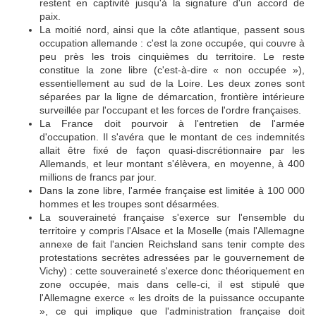
restent en captivité jusqu'à la signature d'un accord de
paix.
La moitié nord, ainsi que la côte atlantique, passent sous
occupation allemande : c'est la zone occupée, qui couvre à
peu près les trois cinquièmes du territoire. Le reste
constitue la zone libre (c'est-à-dire « non occupée »),
essentiellement au sud de la Loire. Les deux zones sont
séparées par la ligne de démarcation, frontière intérieure
surveillée par l'occupant et les forces de l'ordre françaises.
La France doit pourvoir à l'entretien de l'armée
d'occupation. Il s'avéra que le montant de ces indemnités
allait être fixé de façon quasi-discrétionnaire par les
Allemands, et leur montant s'élèvera, en moyenne, à 400
millions de francs par jour.
Dans la zone libre, l'armée française est limitée à 100 000
hommes et les troupes sont désarmées.
La souveraineté française s'exerce sur l'ensemble du
territoire y compris l'Alsace et la Moselle (mais l'Allemagne
annexe de fait l'ancien Reichsland sans tenir compte des
protestations secrètes adressées par le gouvernement de
Vichy) : cette souveraineté s'exerce donc théoriquement en
zone occupée, mais dans celle-ci, il est stipulé que
l'Allemagne exerce « les droits de la puissance occupante
», ce qui implique que l'administration française doit