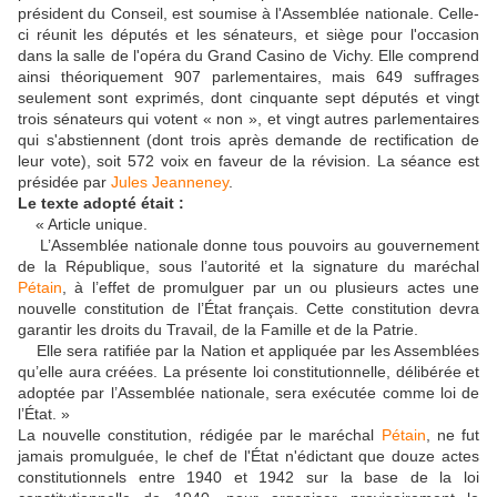
président du Conseil, est soumise à l'Assemblée nationale. Celle-
ci réunit les députés et les sénateurs, et siège pour l'occasion
dans la salle de l'opéra du Grand Casino de Vichy. Elle comprend
ainsi théoriquement 907 parlementaires, mais 649 suffrages
seulement sont exprimés, dont cinquante sept députés et vingt
trois sénateurs qui votent « non », et vingt autres parlementaires
qui s'abstiennent (dont trois après demande de rectification de
leur vote), soit 572 voix en faveur de la révision. La séance est
présidée par
Jules Jeanneney
.
Le texte adopté était :
« Article unique.
L’Assemblée nationale donne tous pouvoirs au gouvernement
de la République, sous l’autorité et la signature du maréchal
Pétain
, à l’effet de promulguer par un ou plusieurs actes une
nouvelle constitution de l’État français. Cette constitution devra
garantir les droits du Travail, de la Famille et de la Patrie.
Elle sera ratifiée par la Nation et appliquée par les Assemblées
qu’elle aura créées. La présente loi constitutionnelle, délibérée et
adoptée par l’Assemblée nationale, sera exécutée comme loi de
l’État. »
La nouvelle constitution, rédigée par le maréchal
Pétain
, ne fut
jamais promulguée, le chef de l'État n'édictant que douze actes
constitutionnels entre 1940 et 1942 sur la base de la loi