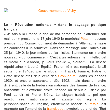
La « Révolution nationale » dans le paysage politique
français
« Je fais à la France le don de ma personne pour atténuer son
malheur » proclame le 17 juin 1940 le maréchal
Pétain
, nouveau
président du Conseil, qui vient de demander à l'Allemagne nazie
les conditions d'un armistice. Dans son message aux Français du
25 juin 1940, le jour même de l'armistice, il annonce un « ordre
nouveau » qui commence. « C'est à un redressement intellectuel
et moral que d'abord, je vous convie », ajoute-t-il. La devise
républicaine « Liberté, Égalité, Fraternité » est remplacée le 15
septembre 194026 par le slogan « Travail, Famille, Patrie ».
Cette devise était déjà celle des
Croix-de-feu
dans les années
1930, et encore auparavant, dès 1902, mais dans un ordre
différent, celle de la Fédération nationale des Jaunes de France,
antisémite et d'extrême droite, fondée au début du siècle par
Paul Lanoir et Pierre Biétry. Le slogan traduit la politique
réactionnaire, nationaliste et nataliste du régime. La
personnalisation du régime, étroitement associé à
Pétain
, est
marquée par l’emploi de la
francisque
: symbole du chef de l’État