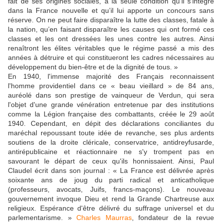
fait de ses origines sociales, à la seule condition qu’il s’intègre
dans la France nouvelle et qu’il lui apporte un concours sans
réserve. On ne peut faire disparaître la lutte des classes, fatale à
la nation, qu’en faisant disparaître les causes qui ont formé ces
classes et les ont dressées les unes contre les autres. Ainsi
renaîtront les élites véritables que le régime passé a mis des
années à détruire et qui constitueront les cadres nécessaires au
développement du bien-être et de la dignité de tous. »
En 1940, l'immense majorité des Français reconnaissent
l'homme providentiel dans ce « beau vieillard » de 84 ans,
auréolé dans son prestige de vainqueur de Verdun, qui sera
l'objet d'une grande vénération entretenue par des institutions
comme la Légion française des combattants, créée le 29 août
1940. Cependant, en dépit des déclarations conciliantes du
maréchal repoussant toute idée de revanche, ses plus ardents
soutiens de la droite cléricale, conservatrice, antidreyfusarde,
antirépublicaine et réactionnaire ne s'y trompent pas en
savourant le départ de ceux qu'ils honnissaient. Ainsi, Paul
Claudel écrit dans son journal : « La France est délivrée après
soixante ans de joug du parti radical et anticatholique
(professeurs, avocats, Juifs, francs-maçons). Le nouveau
gouvernement invoque Dieu et rend la Grande Chartreuse aux
religieux. Espérance d'être délivré du suffrage universel et du
parlementarisme. »
Charles Maurras
, fondateur de la revue