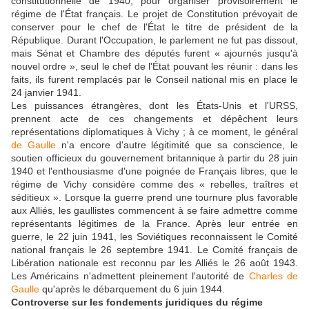
constitutionnelle de 1940, pour organiser provisoirement le
régime de l'État français. Le projet de Constitution prévoyait de
conserver pour le chef de l'État le titre de président de la
République. Durant l'Occupation, le parlement ne fut pas dissout,
mais Sénat et Chambre des députés furent « ajournés jusqu'à
nouvel ordre », seul le chef de l'État pouvant les réunir : dans les
faits, ils furent remplacés par le Conseil national mis en place le
24 janvier 1941.
Les puissances étrangères, dont les États-Unis et l'URSS,
prennent acte de ces changements et dépêchent leurs
représentations diplomatiques à Vichy ; à ce moment, le général
de Gaulle
n'a encore d'autre légitimité que sa conscience, le
soutien officieux du gouvernement britannique à partir du 28 juin
1940 et l'enthousiasme d'une poignée de Français libres, que le
régime de Vichy considère comme des « rebelles, traîtres et
séditieux ». Lorsque la guerre prend une tournure plus favorable
aux Alliés, les gaullistes commencent à se faire admettre comme
représentants légitimes de la France. Après leur entrée en
guerre, le 22 juin 1941, les Soviétiques reconnaissent le Comité
national français le 26 septembre 1941. Le Comité français de
Libération nationale est reconnu par les Alliés le 26 août 1943.
Les Américains n'admettent pleinement l'autorité de
Charles de
Gaulle
qu'après le débarquement du 6 juin 1944.
Controverse sur les fondements juridiques du régime