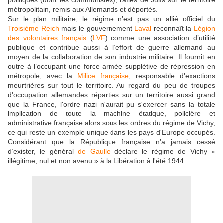
politiques (dont les communistes), rafles de Juifs sur le territoire
métropolitain, remis aux Allemands et déportés.
Sur le plan militaire, le régime n’est pas un allié officiel du
Troisième Reich
mais le gouvernement
Laval
reconnaît la
Légion
des volontaires français
(
LVF
) comme une association d’utilité
publique et contribue aussi à l’effort de guerre allemand au
moyen de la collaboration de son industrie militaire. Il fournit en
outre à l’occupant une force armée supplétive de répression en
métropole, avec la
Milice française
, responsable d'exactions
meurtrières sur tout le territoire. Au regard du peu de troupes
d'occupation allemandes réparties sur un territoire aussi grand
que la France, l'ordre nazi n'aurait pu s'exercer sans la totale
implication de toute la machine étatique, policière et
administrative française alors sous les ordres du régime de Vichy,
ce qui reste un exemple unique dans les pays d'Europe occupés.
Considérant que la République française n’a jamais cessé
d’exister, le général
de Gaulle
déclare le régime de Vichy «
illégitime, nul et non avenu » à la Libération à l'été 1944.