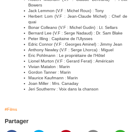
Bowers
Jack Lemmon (V.F : Michel Roux) : Tony
Herbert Lom (V.F : Jean-Claude Michel) : Chef de
quai
Bonar Colleano (V.F : Michel Gudin) : Lt. Sellars
Bernard Lee (V.F : Serge Nadaud) : Dr. Sam Blake
Peter Illing : Capitaine de l'Ulysses
Edric Connor (V.F : Georges Aminel) : Jimmy Jean
Anthony Newley (V.F : Serge Lhorca) : Miguel
Eric Pohlmann : Le propriétaire de l'Hôtel
Lionel Murton (V.F : Gerard Ferat) : Américain
Vivian Matalon : Marin
Gordon Tanner : Marin
Maurice Kaufmann : Marin
Joan Miller : Mrs. Canaday
Jeri Southernv : Voix dans la chanson
#Films
Partager