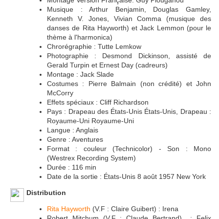
Montage Version Française: Guy Plouganou
Musique : Arthur Benjamin, Douglas Gamley,
Kenneth V. Jones, Vivian Comma (musique des
danses de Rita Hayworth) et Jack Lemmon (pour le
thème à l'harmonica)
Chrorégraphie : Tutte Lemkow
Photographie : Desmond Dickinson, assisté de
Gerald Turpin et Ernest Day (cadreurs)
Montage : Jack Slade
Costumes : Pierre Balmain (non crédité) et John
McCorry
Effets spéciaux : Cliff Richardson
Pays : Drapeau des États-Unis États-Unis, Drapeau :
Royaume-Uni Royaume-Uni
Langue : Anglais
Genre : Aventures
Format : couleur (Technicolor) - Son : Mono
(Westrex Recording System)
Durée : 116 min
Date de la sortie : États-Unis 8 août 1957 New York
Distribution
Rita Hayworth
(V.F : Claire Guibert) : Irena
Robert Mitchum (V.F : Claude Bertrand) : Felix