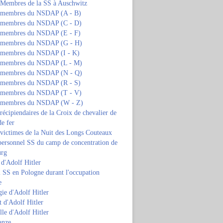
s Membres de la SS à Auschwitz
s membres du NSDAP (A - B)
s membres du NSDAP (C - D)
s membres du NSDAP (E - F)
s membres du NSDAP (G - H)
s membres du NSDAP (I - K)
s membres du NSDAP (L - M)
s membres du NSDAP (N - Q)
s membres du NSDAP (R - S)
s membres du NSDAP (T - V)
s membres du NSDAP (W - Z)
 récipiendaires de la Croix de chevalier de
de fer
 victimes de la Nuit des Longs Couteaux
personnel SS du camp de concentration de
urg
 d'Adolf Hitler
 SS en Pologne durant l'occupation
e
ie d'Adolf Hitler
 d'Adolf Hitler
lle d'Adolf Hitler
anze