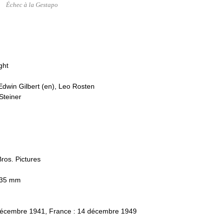
Échec à la Gestapo
ght
Edwin Gilbert (en), Leo Rosten
Steiner
ros. Pictures
- 35 mm
2 décembre 1941, France : 14 décembre 1949