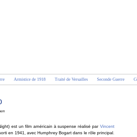
rre
Armistice de 1918
Traité de Versailles
Seconde Guerre
C
o
man
ight) est un film américain à suspense réalisé par
Vincent
 sorti en 1941, avec Humphrey Bogart dans le rôle principal.