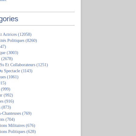
gories
t Actrices
(12058)
ités Politiques
(8260)
47)
que
(3003)
(2678)
 Ss Et Collaborateurs
(1251)
u Spectacle
(1143)
ques
(1061)
15)
(999)
ur
(992)
tes
(916)
s
(873)
s-Chanteuses
(769)
nts
(704)
ions Militaires
(676)
ions Politiques
(628)