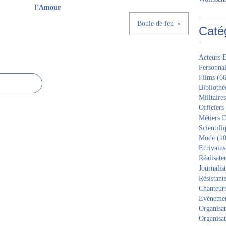
l'Amour
Boule de feu
Caté
Acteurs E
Personnal
Films
(66
Bibliothè
Militaires
Officiers
Métiers D
Scientifi
Mode
(10
Ecrivains
Réalisate
Journalis
Résistant
Chanteur
Evèneme
Organisat
Organisat