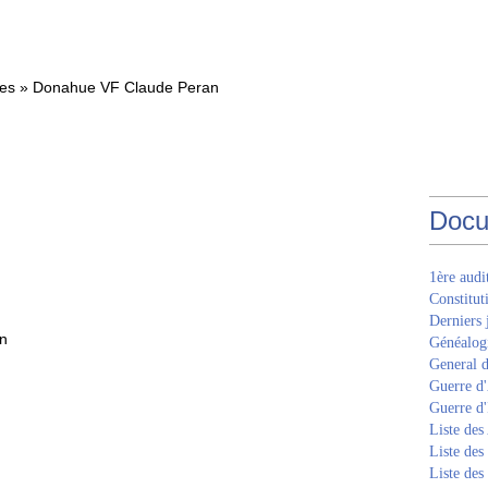
oves » Donahue VF Claude Peran
Docu
1ère aud
Constitut
Derniers 
an
Généalogi
General d
Guerre d'
Guerre d
Liste des
Liste des
Liste des