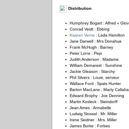
Distribution
Humphrey Bogart : Alfred « Gl
Conrad Veidt : Ebbing
Kaaren Verne
: Leda Hamilton
Jane Darwell : Mrs Donahue
Frank McHugh : Barney
Peter Lorre : Pepi
Judith Anderson : Madame
William Demarest : Sunshine
Jackie Gleason : Starchy
Phil Silvers : Louie, serveur
Wallace Ford : Spats Hunter
Barton MacLane : Marty Callah
Edward Brophy : Joe Denning
Martin Kosleck : Steindorff
Jean Ames : Annabelle
Ludwig Stossel : Mr. Miller
Irene Seidner : Mrs. Miller
James Burke : Forbes