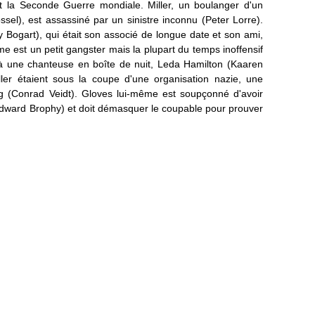
t la Seconde Guerre mondiale. Miller, un boulanger d'un
ssel), est assassiné par un sinistre inconnu (Peter Lorre).
Bogart), qui était son associé de longue date et son ami,
me est un petit gangster mais la plupart du temps inoffensif
u'à une chanteuse en boîte de nuit, Leda Hamilton (Kaaren
iller étaient sous la coupe d'une organisation nazie, une
g (Conrad Veidt). Gloves lui-même est soupçonné d'avoir
dward Brophy) et doit démasquer le coupable pour prouver