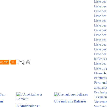
Liste de
Liste de
Liste de
Liste de
Liste de
Liste de
Liste de
Liste de
Liste de
Liste de
Liste de
Liste des
la Croix 
epost
0
Liste des
Liste du 
Flossenb
Peintures
Personnel
allemand
Psycholog
Testament
en
Une nuit aux Baléares
Vie sexue
L'Américaine et
Wolfssch