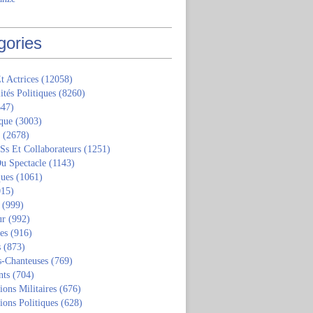
gories
t Actrices
(12058)
ités Politiques
(8260)
47)
que
(3003)
(2678)
 Ss Et Collaborateurs
(1251)
u Spectacle
(1143)
ques
(1061)
15)
(999)
ur
(992)
tes
(916)
s
(873)
s-Chanteuses
(769)
nts
(704)
ions Militaires
(676)
ions Politiques
(628)