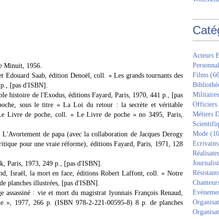
Caté
Acteurs E
Personnal
e Minuit, 1956.
Films
(66
t Edouard Saab, édition Denoël, coll. « Les grands tournants des
Bibliothè
p., [pas d'ISBN].
Militaires
able histoire de l'Exodus, éditions Fayard, Paris, 1970, 441 p., [pas
Officiers
che, sous le titre « La Loi du retour : la secrète et véritable
Métiers D
 Le Livre de poche, coll. « Le Livre de poche » no 3495, Paris,
Scientifi
Mode
(10
 L'Avortement de papa (avec la collaboration de Jacques Derogy
Ecrivains
 critique pour une vraie réforme), éditions Fayard, Paris, 1971, 128
Réalisate
Journalis
ck, Paris, 1973, 249 p., [pas d'ISBN].
Résistant
, Israël, la mort en face, éditions Robert Laffont, coll. « Notre
Chanteur
de planches illustrées, [pas d'ISBN].
Evèneme
e assassiné : vie et mort du magistrat lyonnais François Renaud,
Organisat
que », 1977, 266 p. (ISBN 978-2-221-00595-8) 8 p. de planches
Organisat