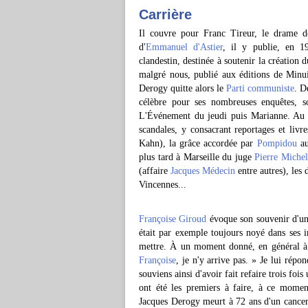
Carrière
Il couvre pour Franc Tireur, le drame d
d'
Emmanuel d'Astier
, il y publie, en 1
clandestin, destinée à soutenir la création 
malgré nous, publié aux éditions de Minu
Derogy quitte alors le
Parti communiste
. D
célèbre pour ses nombreuses enquêtes,
L'Événement du jeudi puis Marianne. Au 
scandales, y consacrant reportages et livr
Kahn), la grâce accordée par
Pompidou
au
plus tard à Marseille du juge
Pierre Miche
(affaire
Jacques Médecin
entre autres), les
Vincennes...
Françoise Giroud
évoque son souvenir d'un 
était par exemple toujours noyé dans ses in
mettre. À un moment donné, en général à 
Françoise
, je n'y arrive pas. » Je lui rép
souviens ainsi d'avoir fait refaire trois f
ont été les premiers à faire, à ce momen
Jacques Derogy meurt à 72 ans d'un cancer, 