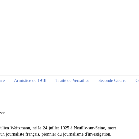
rre
Armistice de 1918
Traité de Versailles
Seconde Guerre
C
rre
ulien Weitzmann, né le 24 juillet 1925 à Neuilly-sur-Seine, mort
un journaliste français, pionnier du journalisme d'investigation.