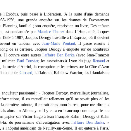
e l'Exodus, puis passe à Libération. À la suite d'une demande
955-1956, une grande enquête sur les drames de l'avortement
du Planning familial ; son enquête, reprise en un livre, Des enfants
it, est condamnée par
Maurice Thorez
dans L'Humanité. Jacques
e 1959 à 1987, Jacques Derogy travaille à L'Express, où il devient
 souvent en tandem avec
Jean-Marie Pontaut
. Il passe ensuite à
long de sa carrière, Jacques Derogy a enquêté sur de nombreux
es. Il couvre entre autres
l'affaire Ben Barka
(avec Jean-François
 milicien
Paul Touvier
, les assassinats à Lyon du juge
Renaud
et
l
, la tuerie d'Auriol, la corruption et les crimes sur la Côte d'Azur
 diamants de
Giscard
, l'affaire du Rainbow Warrior, les Irlandais de
enquêteur passionné : « Jacques Derogy, merveilleux journaliste,
formations, il en recueillait tellement qu'il ne savait plus où les
la dernière minute, il entrait dans mon bureau pour me dire : «
ondais alors : « Allons-y. » Il y en a eu beaucoup comme ça. Je me
ois un papier sur Victor Hugo à Jean-François Kahn ! Derogy et Kahn
t-là, du journalisme d'investigation avec
l'affaire Ben Barka
. »
à l'hôpital américain de Neuilly-sur-Seine. Il est enterré à Paris,