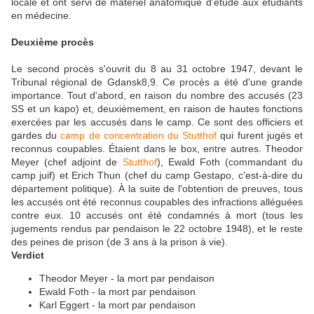
locale et ont servi de matériel anatomique d'étude aux étudiants
en médecine.
Deuxième procès
Le second procès s'ouvrit du 8 au 31 octobre 1947, devant le
Tribunal régional de Gdansk8,9. Ce procès a été d'une grande
importance. Tout d'abord, en raison du nombre des accusés (23
SS et un kapo) et, deuxièmement, en raison de hautes fonctions
exercées par les accusés dans le camp. Ce sont des officiers et
gardes du
camp de concentration du Stutthof
qui furent jugés et
reconnus coupables. Étaient dans le box, entre autres. Theodor
Meyer (chef adjoint de
Stutthof
), Ewald Foth (commandant du
camp juif) et Erich Thun (chef du camp Gestapo, c'est-à-dire du
département politique). À la suite de l'obtention de preuves, tous
les accusés ont été reconnus coupables des infractions alléguées
contre eux. 10 accusés ont été condamnés à mort (tous les
jugements rendus par pendaison le 22 octobre 1948), et le reste
des peines de prison (de 3 ans à la prison à vie).
Verdict
Theodor Meyer - la mort par pendaison
Ewald Foth - la mort par pendaison
Karl Eggert - la mort par pendaison