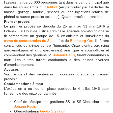
l’assassinat de 60 000 personnes tant dans le camp principal que
dans les sous-camps du
Stutthof
(en particulier par fusillades de
masse, gazage, famine, sévices ou par injections létales de
phénol et autres produits toxiques). Quatre procès eurent lieu.
Premier procès
Le premier procès se déroula du 25 avril au 31 mai 1946 à
Gdansk. La Cour de justice criminelle spéciale soviéto-polonaise
fit comparaître un groupe de 15 ex-officiers et surveillants du
camp de concentration du Stutthof
et de
Bromberg-Ost
. Ils furent
convaincus de crimes contre l'humanité. Onze d'entre eux (cinq
gardiens-kapos et cinq gardiennes) ainsi que le sous-officier et
commandant des gardiens SS
Johann Pauls
, furent condamnés à
mort. Les autres furent condamnés à des peines diverses
d'emprisonnement.
Accusés
Voici le détail des sentences prononcées lors de ce premier
procès :
Condamnations à mort
L'exécution a eu lieu en place publique le 4 juillet 1946 pour
l'ensemble des onze condamnés :
Chef de l’équipe des gardiens SS, le SS-Oberscharführer
Johann Pauls
Oberaufseherin
Gerda Steinhoff