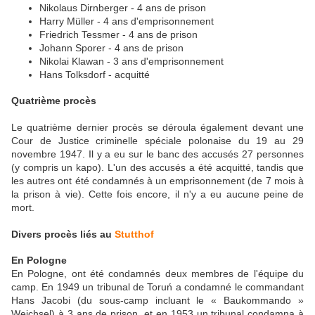
Nikolaus Dirnberger - 4 ans de prison
Harry Müller - 4 ans d'emprisonnement
Friedrich Tessmer - 4 ans de prison
Johann Sporer - 4 ans de prison
Nikolai Klawan - 3 ans d'emprisonnement
Hans Tolksdorf - acquitté
Quatrième procès
Le quatrième dernier procès se déroula également devant une
Cour de Justice criminelle spéciale polonaise du 19 au 29
novembre 1947. Il y a eu sur le banc des accusés 27 personnes
(y compris un kapo). L'un des accusés a été acquitté, tandis que
les autres ont été condamnés à un emprisonnement (de 7 mois à
la prison à vie). Cette fois encore, il n'y a eu aucune peine de
mort.
Divers procès liés au
Stutthof
En Pologne
En Pologne, ont été condamnés deux membres de l'équipe du
camp. En 1949 un tribunal de Toruń a condamné le commandant
Hans Jacobi (du sous-camp incluant le « Baukommando »
Weichsel) à 3 ans de prison, et en 1953 un tribunal condamna à