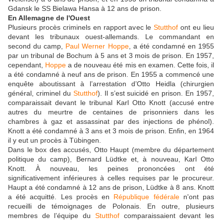
Gdansk le SS Bielawa Hansa à 12 ans de prison.
En Allemagne de l'Ouest
Plusieurs procès criminels en rapport avec le
Stutthof
ont eu lieu
devant les tribunaux ouest-allemands. Le commandant en
second du camp,
Paul Werner Hoppe
, a été condamné en 1955
par un tribunal de Bochum à 5 ans et 3 mois de prison. En 1957,
cependant,
Hoppe
a de nouveau été mis en examen. Cette fois, il
a été condamné à neuf ans de prison. En 1955 a commencé une
enquête aboutissant à l’arrestation d’Otto Heidla (chirurgien
général, criminel du
Stutthof
). Il s’est suicidé en prison. En 1957,
comparaissait devant le tribunal Karl Otto Knott (accusé entre
autres du meurtre de centaines de prisonniers dans les
chambres à gaz et assassinat par des injections de phénol).
Knott a été condamné à 3 ans et 3 mois de prison. Enfin, en 1964
il y eut un procès à Tübingen.
Dans le box des accusés, Otto Haupt (membre du département
politique du camp), Bernard Lüdtke et, à nouveau, Karl Otto
Knott. À nouveau, les peines prononcées ont été
significativement inférieures à celles requises par le procureur.
Haupt a été condamné à 12 ans de prison, Lüdtke à 8 ans. Knott
a été acquitté. Les procès en
République fédérale
n'ont pas
recueilli de témoignages de Polonais. En outre, plusieurs
membres de l’équipe du
Stutthof
comparaissaient devant les