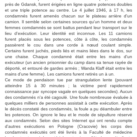
près de Gdansk, furent érigées en ligne quatre potences doubles
et une triple potence au centre. Le 4 juillet 1946, à 17 h, les
condamnés furent amenés chacun sur le plateau arrière d'un
camion. Il semble selon certaines sources qu'un homme et deux
femmes comdamnés se sont battus pendant leur transport sur le
lieu d'exécution. Leur identité est inconnue. Les 11 camions
furent placés sous les potences, côte à côte, les condamnés
passèrent le cou dans une corde à nœud coulant simple.
Certains furent juchés, pieds liés et mains liées dans le dos, sur
une chaise. Chaque condamné était entre les mains d'un
exécuteur (un ancien prisonnier du camp dans sa tenue rayée de
déporté, et entouré de gardes armés ; Wanda Klaff était entre les
mains d'une femme). Les camions furent retirés un à un.
Ce mode de pendaison tue par strangulation lente (pouvant
atteindre 15 à 30 minutes ; la victime perd rapidement
connaissance par syncope vagale en quelques secondes). Aucun
des condamnés n'a été cagoulé. Une foule nombreuse évaluée à
quelques milliers de personnes assistait à cette exécution. Après
le décès constaté des condamnés, la foule a pu déambuler entre
les potences. On ignore le lieu et le mode de sépulture réservé
aux condamnés. Selon des sites Internet qui ont rendu compte
d'autres exécutions en Pologne (Cracovie) les corps des
condamnés exécutés ont été livrés à la Faculté de médecine