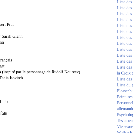
Liste de
Liste de
Liste de
Liste de
ert Prat
Liste de
Liste de
/ Sarah Glenn
Liste de
enn
Liste de
Liste de
Liste de
français
Liste de
get
Liste des
ch (inspiré par le personnage de Rudolf Noureev)
la Croix 
Tania Itovitch
Liste des
Liste du 
Flossenb
Peintures
 Lido
Personnel
h
allemand
'Édith
Psycholog
Testament
Vie sexue
Wolfssch