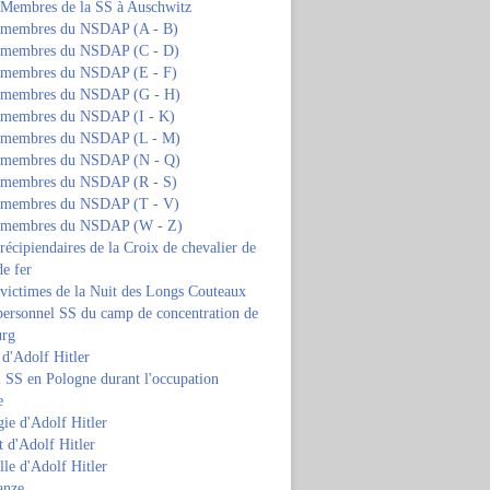
s Membres de la SS à Auschwitz
s membres du NSDAP (A - B)
s membres du NSDAP (C - D)
s membres du NSDAP (E - F)
s membres du NSDAP (G - H)
s membres du NSDAP (I - K)
s membres du NSDAP (L - M)
s membres du NSDAP (N - Q)
s membres du NSDAP (R - S)
s membres du NSDAP (T - V)
s membres du NSDAP (W - Z)
 récipiendaires de la Croix de chevalier de
de fer
 victimes de la Nuit des Longs Couteaux
personnel SS du camp de concentration de
urg
 d'Adolf Hitler
 SS en Pologne durant l'occupation
e
ie d'Adolf Hitler
 d'Adolf Hitler
lle d'Adolf Hitler
anze