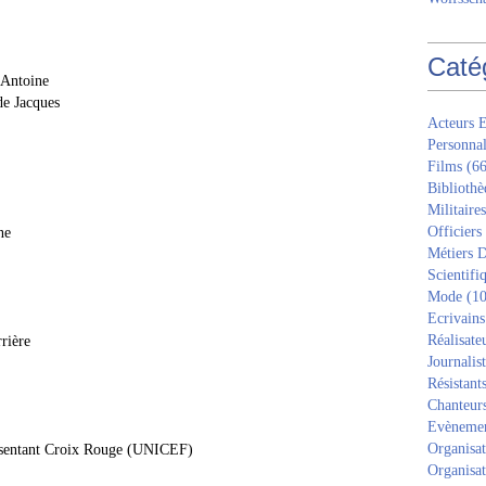
Caté
 Antoine
de Jacques
Acteurs E
Personnal
Films
(66
Bibliothè
Militaires
Officiers
ne
Métiers D
Scientifi
Mode
(10
Ecrivains
Réalisate
rière
Journalis
Résistant
Chanteur
Evèneme
Organisat
résentant Croix Rouge (UNICEF)
Organisat