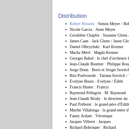
Distribution
Robert Hossein
: Simon Meyer / Rob
Nicole Garcia : Anne Meyer
Geraldine Chaplin : Suzanne Glenn 
James Caan : Jack Glenn / Jason Gl
Daniel Olbrychski : Karl Kremer
Macha Méril : Magda Kremer
Georges Rabol : le chef d'orchestre 
Jean-Claude Bouttier : Philippe Rou
Jorge Donn : Boris et Sergei Itovit
Rita Poelvoorde : Tatiana Itovitch / 
Évelyne Bouix : Evelyne / Édith
Francis Huster : Francis
Raymond Pellegrin : M. Raymond
Jean-Claude Brialy : le directeur du
Paul Préboist : le grand-père d'Édit
Marthe Villalonga : la grand-mère d
Fanny Ardant : Véronique
Jacques Villeret : Jacques
Richard Bohringer : Richard