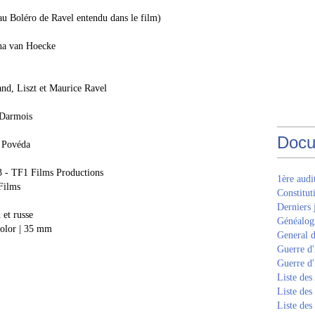
 au Boléro de Ravel entendu dans le film)
cha van Hoecke
nd, Liszt et Maurice Ravel
 Darmois
Docu
s Povéda
3 - TF1 Films Productions
1ère aud
 Films
Constitut
Derniers 
 et russe
Généalogi
color | 35 mm
General d
Guerre d'
Guerre d
Liste des
Liste des
Liste des