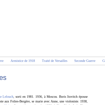
rre
Armistice de 1918
Traité de Versailles
Seconde Guerre
C
res
e Lelouch
, sorti en 1981. 1936, à Moscou. Boris Itovitch épouse
ste aux Folies-Bergère, se marie avec Anne, une violoniste. 1938,