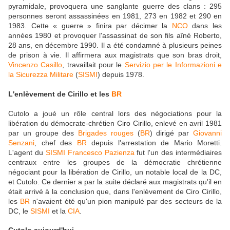
pyramidale, provoquera une sanglante guerre des clans : 295
personnes seront assassinées en 1981, 273 en 1982 et 290 en
1983. Cette « guerre » finira par décimer la
NCO
dans les
années 1980 et provoquer l'assassinat de son fils aîné Roberto,
28 ans, en décembre 1990. Il a été condamné à plusieurs peines
de prison à vie. Il affirmera aux magistrats que son bras droit,
Vincenzo Casillo
, travaillait pour le
Servizio per le Informazioni e
la Sicurezza Militare
(
SISMI
) depuis 1978.
L'enlèvement de Cirillo et les
BR
Cutolo a joué un rôle central lors des négociations pour la
libération du démocrate-chrétien Ciro Cirillo, enlevé en avril 1981
par un groupe des
Brigades rouges
(
BR
) dirigé par
Giovanni
Senzani
, chef des
BR
depuis l'arrestation de Mario Moretti.
L'agent du
SISMI
Francesco Pazienza
fut l'un des intermédiaires
centraux entre les groupes de la démocratie chrétienne
négociant pour la libération de Cirillo, un notable local de la DC,
et Cutolo. Ce dernier a par la suite déclaré aux magistrats qu'il en
était arrivé à la conclusion que, dans l'enlèvement de Ciro Cirillo,
les
BR
n'avaient été qu'un pion manipulé par des secteurs de la
DC, le
SISMI
et la
CIA
.