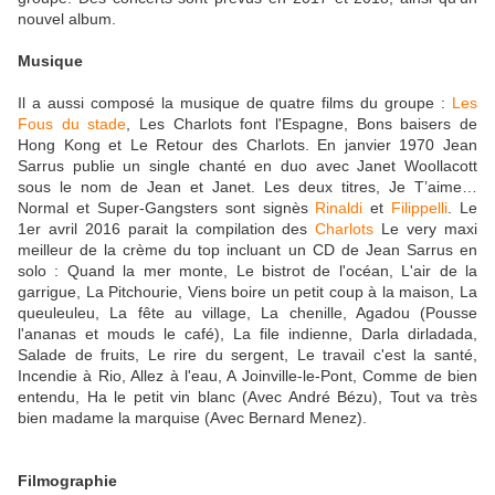
nouvel album.
Musique
Il a aussi composé la musique de quatre films du groupe :
Les
Fous du stade
, Les Charlots font l'Espagne, Bons baisers de
Hong Kong et Le Retour des Charlots. En janvier 1970 Jean
Sarrus publie un single chanté en duo avec Janet Woollacott
sous le nom de Jean et Janet. Les deux titres, Je T’aime…
Normal et Super-Gangsters sont signès
Rinaldi
et
Filippelli
. Le
1er avril 2016 parait la compilation des
Charlots
Le very maxi
meilleur de la crème du top incluant un CD de Jean Sarrus en
solo : Quand la mer monte, Le bistrot de l'océan, L'air de la
garrigue, La Pitchourie, Viens boire un petit coup à la maison, La
queuleuleu, La fête au village, La chenille, Agadou (Pousse
l'ananas et mouds le café), La file indienne, Darla dirladada,
Salade de fruits, Le rire du sergent, Le travail c'est la santé,
Incendie à Rio, Allez à l'eau, A Joinville-le-Pont, Comme de bien
entendu, Ha le petit vin blanc (Avec André Bézu), Tout va très
bien madame la marquise (Avec Bernard Menez).
Filmographie