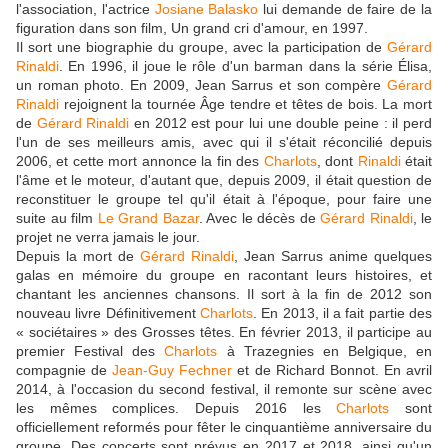
l'association, l'actrice
Josiane Balasko
lui demande de faire de la
figuration dans son film, Un grand cri d'amour, en 1997.
Il sort une biographie du groupe, avec la participation de
Gérard
Rinaldi
. En 1996, il joue le rôle d'un barman dans la série Élisa,
un roman photo. En 2009, Jean Sarrus et son compère
Gérard
Rinaldi
rejoignent la tournée Âge tendre et têtes de bois. La mort
de
Gérard Rinaldi
en 2012 est pour lui une double peine : il perd
l'un de ses meilleurs amis, avec qui il s'était réconcilié depuis
2006, et cette mort annonce la fin des
Charlots
, dont
Rinaldi
était
l'âme et le moteur, d'autant que, depuis 2009, il était question de
reconstituer le groupe tel qu'il était à l'époque, pour faire une
suite au film
Le Grand Bazar
. Avec le décès de
Gérard Rinaldi
, le
projet ne verra jamais le jour.
Depuis la mort de
Gérard Rinaldi
, Jean Sarrus anime quelques
galas en mémoire du groupe en racontant leurs histoires, et
chantant les anciennes chansons. Il sort à la fin de 2012 son
nouveau livre Définitivement
Charlots
. En 2013, il a fait partie des
« sociétaires » des Grosses têtes. En février 2013, il participe au
premier Festival des
Charlots
à Trazegnies en Belgique, en
compagnie de
Jean-Guy Fechner
et de Richard Bonnot. En avril
2014, à l'occasion du second festival, il remonte sur scène avec
les mêmes complices. Depuis 2016 les
Charlots
sont
officiellement reformés pour fêter le cinquantième anniversaire du
groupe. Des concerts sont prévus en 2017 et 2018, ainsi qu'un