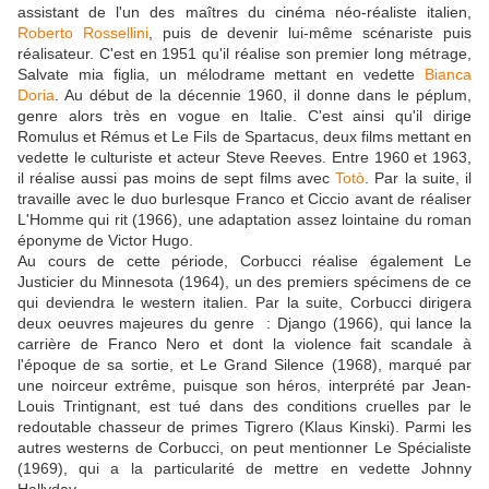
assistant de l'un des maîtres du cinéma néo-réaliste italien,
Roberto Rossellini
, puis de devenir lui-même scénariste puis
réalisateur. C'est en 1951 qu'il réalise son premier long métrage,
Salvate mia figlia, un mélodrame mettant en vedette
Bianca
Doria
. Au début de la décennie 1960, il donne dans le péplum,
genre alors très en vogue en Italie. C'est ainsi qu'il dirige
Romulus et Rémus et Le Fils de Spartacus, deux films mettant en
vedette le culturiste et acteur Steve Reeves. Entre 1960 et 1963,
il réalise aussi pas moins de sept films avec
Totò
. Par la suite, il
travaille avec le duo burlesque Franco et Ciccio avant de réaliser
L'Homme qui rit (1966), une adaptation assez lointaine du roman
éponyme de Victor Hugo.
Au cours de cette période, Corbucci réalise également Le
Justicier du Minnesota (1964), un des premiers spécimens de ce
qui deviendra le western italien. Par la suite, Corbucci dirigera
deux oeuvres majeures du genre : Django (1966), qui lance la
carrière de Franco Nero et dont la violence fait scandale à
l'époque de sa sortie, et Le Grand Silence (1968), marqué par
une noirceur extrême, puisque son héros, interprété par Jean-
Louis Trintignant, est tué dans des conditions cruelles par le
redoutable chasseur de primes Tigrero (Klaus Kinski). Parmi les
autres westerns de Corbucci, on peut mentionner Le Spécialiste
(1969), qui a la particularité de mettre en vedette Johnny
Hallyday.