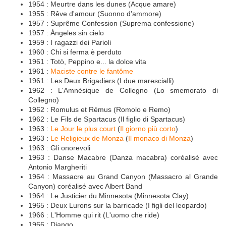
1954 : Meurtre dans les dunes (Acque amare)
1955 : Rêve d'amour (Suonno d'ammore)
1957 : Suprême Confession (Suprema confessione)
1957 : Ángeles sin cielo
1959 : I ragazzi dei Parioli
1960 : Chi si ferma è perduto
1961 : Totò, Peppino e... la dolce vita
1961 :
Maciste contre le fantôme
1961 : Les Deux Brigadiers (I due marescialli)
1962 : L'Amnésique de Collegno (Lo smemorato di
Collegno)
1962 : Romulus et Rémus (Romolo e Remo)
1962 : Le Fils de Spartacus (Il figlio di Spartacus)
1963 :
Le Jour le plus court
(
Il giorno più corto
)
1963 :
Le Religieux de Monza
(
Il monaco di Monza
)
1963 : Gli onorevoli
1963 : Danse Macabre (Danza macabra) coréalisé avec
Antonio Margheriti
1964 : Massacre au Grand Canyon (Massacro al Grande
Canyon) coréalisé avec Albert Band
1964 : Le Justicier du Minnesota (Minnesota Clay)
1965 : Deux Lurons sur la barricade (I figli del leopardo)
1966 : L'Homme qui rit (L'uomo che ride)
1966 : Django