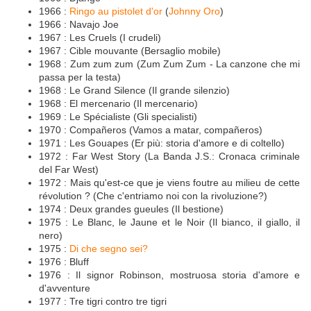
1966 :
Ringo au pistolet d'or
(
Johnny Oro
)
1966 : Navajo Joe
1967 : Les Cruels (I crudeli)
1967 : Cible mouvante (Bersaglio mobile)
1968 : Zum zum zum (Zum Zum Zum - La canzone che mi
passa per la testa)
1968 : Le Grand Silence (Il grande silenzio)
1968 : El mercenario (Il mercenario)
1969 : Le Spécialiste (Gli specialisti)
1970 : Compañeros (Vamos a matar, compañeros)
1971 : Les Gouapes (Er più: storia d'amore e di coltello)
1972 : Far West Story (La Banda J.S.: Cronaca criminale
del Far West)
1972 : Mais qu'est-ce que je viens foutre au milieu de cette
révolution ? (Che c'entriamo noi con la rivoluzione?)
1974 : Deux grandes gueules (Il bestione)
1975 : Le Blanc, le Jaune et le Noir (Il bianco, il giallo, il
nero)
1975 :
Di che segno sei?
1976 : Bluff
1976 : Il signor Robinson, mostruosa storia d'amore e
d'avventure
1977 : Tre tigri contro tre tigri