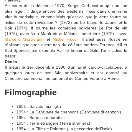
Au cours de la décennie 1970, Sergio Corbucci adopte un ton
plus léger. Il dirige encore des westerns, mais dans une veine
plus humoristique, comme Mais qu'est-ce que je viens foutre au
milieu de cette révolution ? (1972) ou Le Blanc, le Jaune et le
Noir (1974). Il tourne les comédies policières Le Pot de vin
(1978), avec Nino Manfredi et Mélodie meurtrière (1979) , avec
Marcello Mastroianni
et
Michel Piccoli
. Il s'est aussi illustré en
réalisant quelques aventures du célèbre tandem Terence Hill et
Bud Spencer, par exemple Pair et Impair ou Salut l'ami, adieu le
trésor.
Décès
Il meurt le 1er décembre 1990 d'un arrêt cardio-circulatoire, à
quelques jours de son 64e anniversaire et est enterré au
Cimetière communal monumental de Campo Verano à Rome.
Filmographie
1951 : Salvate mia figlia
1954 : La Caravane de chansons (Carovana di canzoni)
1954 : Baracca e burattini
1954 : Terre étrangère (Terra straniera)
1954 : La Fille de Palerme (La peccatrice dell'isola)