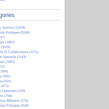
gories
t Actrices
(12058)
ités Politiques
(8260)
47)
que
(3003)
(2678)
 Ss Et Collaborateurs
(1251)
u Spectacle
(1143)
ques
(1061)
15)
(999)
ur
(992)
tes
(916)
s
(873)
s-Chanteuses
(769)
nts
(704)
ions Militaires
(676)
ions Politiques
(628)