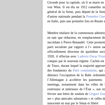
Gironde pour la capitale, où il se marie en
von Wien. Il est élu en 1912 conseiller mu
général de la Seine, puis député de la Sein
d'union nationale pendant la
Première Gue
en Italie, puis une première fois en Russie 
Membre titulaire de la commission adminis
en tant que rédacteur, en remplacement d
succédant à Pierre Renaudel. Cette promoti
parti socialiste par rapport à l'« union s
officiellement directeur du quotidien soc
1920, il effectue avec
Ludovic-Oscar Fros
conquis par le nouveau régime. Cachin est e
de Tours, durant lequel la majorité approu
des fondateurs du
Parti communiste
, qui 
dénonce l'occupation de la Ruhr ordonné
l’Allemagne à accélérer les paiements. 
meetings, notamment dans les villes de F
extérieure et intérieure de l’État », son i
février une lettre de soutien de
Grigori Zin
ses « plus amicales salutations » et celles
innocenté en mai par le Sénat et libéré.