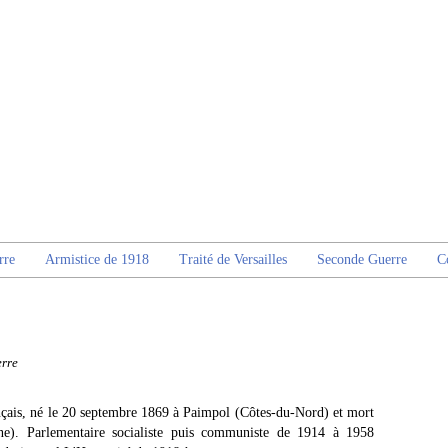
rre
Armistice de 1918
Traité de Versailles
Seconde Guerre
C
rre
çais, né le 20 septembre 1869 à Paimpol (Côtes-du-Nord) et mort
ne). Parlementaire socialiste puis communiste de 1914 à 1958