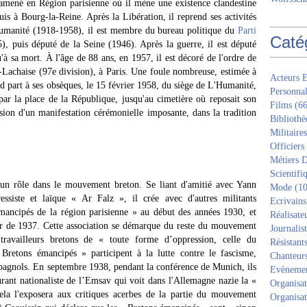
 amené en Région parisienne où il mène une existence clandestine
uis à Bourg-la-Reine. Après la Libération, il reprend ses activités
Humanité (1918-1958), il est membre du bureau politique du
Parti
Caté
, puis député de la Seine (1946). Après la guerre, il est député
'à sa mort. À l'âge de 88 ans, en 1957, il est décoré de l'ordre de
-Lachaise (97e division), à Paris. Une foule nombreuse, estimée à
Acteurs E
nd part à ses obsèques, le 15 février 1958, du siège de L'Humanité,
Personnal
par la place de la République, jusqu'au cimetière où reposait son
Films
(66
sion d'un manifestation cérémonielle imposante, dans la tradition
Bibliothè
.
Militaires
Officiers
Métiers D
Scientifi
un rôle dans le mouvement breton. Se liant d'amitié avec Yann
Mode
(10
ressiste et laïque « Ar Falz », il crée avec d'autres militants
Ecrivains
mancipés de la région parisienne » au début des années 1930, et
Réalisate
ir de 1937. Cette association se démarque du reste du mouvement
Journalis
travailleurs bretons de « toute forme d’oppression, celle du
Résistant
 Bretons émancipés » participent à la lutte contre le fascisme,
Chanteur
pagnols. En septembre 1938, pendant la conférence de Munich, ils
Evèneme
ant nationaliste de l’Emsav qui voit dans l'Allemagne nazie la «
Organisat
ela l'exposera aux critiques acerbes de la partie du mouvement
Organisat