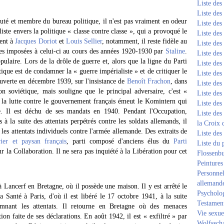
Liste de
Liste de
té et membre du bureau politique, il n'est pas vraiment en odeur
Liste de
liste envers la politique « classe contre classe », qui a provoqué le
Liste de
ment à
Jacques Doriot
et
Louis Sellier
, notamment, il reste fidèle au
Liste de
ques imposées à celui-ci au cours des années 1920-1930 par
Staline
.
Liste de
pulaire. Lors de la drôle de guerre et, alors que la ligne du Parti
Liste de
ique est de condamner la « guerre impérialiste » et de critiquer le
Liste de
e ouverte en décembre 1939, sur l'insistance de
Benoît Frachon
, dans
Liste de
on soviétique, mais souligne que le principal adversaire, c'est «
Liste de
à la lutte contre le gouvernement français émeut le Komintern qui
Liste de
ce. Il est déchu de ses mandats en 1940. Pendant l'Occupation,
Liste des
à la suite des attentats perpétrés contre les soldats allemands, il
la Croix 
les attentats individuels contre l'armée allemande. Des extraits de
Liste des
rier et paysan français
, parti composé d'anciens élus du
Parti
Liste du 
la Collaboration. Il ne sera pas inquiété à la Libération pour cet
Flossenb
Peintures
Personnel
allemand
 à Lancerf en Bretagne, où il possède une maison. Il y est arrêté le
Psycholog
Santé à Paris, d'où il est libéré le 17 octobre 1941, à la suite
Testament
amnant les attentats. Il retourne en Bretagne où des menaces
Vie sexue
tion faite de ses déclarations. En août 1942, il est « exfiltré » par
Wolfssch