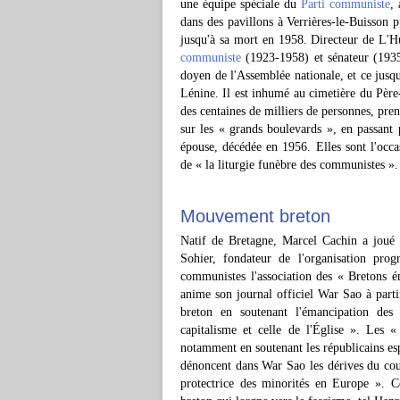
une équipe spéciale du
Parti communiste
,
dans des pavillons à Verrières-le-Buisson p
jusqu'à sa mort en 1958. Directeur de L'
communiste
(1923-1958) et sénateur (1935)
doyen de l'Assemblée nationale, et ce jusqu
Lénine. Il est inhumé au cimetière du Père
des centaines de milliers de personnes, pre
sur les « grands boulevards », en passant 
épouse, décédée en 1956. Elles sont l'occa
de « la liturgie funèbre des communistes »
Mouvement breton
Natif de Bretagne, Marcel Cachin a joué 
Sohier, fondateur de l'organisation prog
communistes l'association des « Bretons é
anime son journal officiel War Sao à part
breton en soutenant l'émancipation des 
capitalisme et celle de l'Église ». Les «
notamment en soutenant les républicains es
dénoncent dans War Sao les dérives du cour
protectrice des minorités en Europe ». C