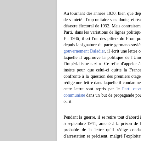
Au tournant des années 1930, bien que dépu
de sainteté. Trop unitaire sans doute, et réa
désastre électoral de 1932. Mais contraire
Parti, dans les variations de lignes politi
En 1936, il est l'un des piliers du Front po
depuis la signature du pacte germano-soviét
gouvernement
Daladier
, il écrit une lettr
laquelle il approuve la politique de l'Uni
l'impérialisme nazi ». Ce refus d'appeler 
insiste pour que celui-ci quitte la Fran
confronté à la question des premiers otages 
rédige une lettre dans laquelle il condamne 
cette lettre sont repris par le
Parti ouv
communiste
dans un but de propagande pour 
écrit.
Pendant la guerre, il se retire tout d'abord
5 septembre 1941, amené à la prison de la 
probable de la lettre qu'il rédige cond
d'arrestation se précisent, malgré l'exploita