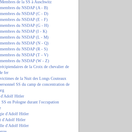
s Membres de la SS à Auschwitz
s membres du NSDAP (A - B)
s membres du NSDAP (C - D)
s membres du NSDAP (E - F)
s membres du NSDAP (G - H)
s membres du NSDAP (I - K)
s membres du NSDAP (L - M)
s membres du NSDAP (N - Q)
s membres du NSDAP (R - S)
s membres du NSDAP (T - V)
s membres du NSDAP (W - Z)
 récipiendaires de la Croix de chevalier de
de fer
 victimes de la Nuit des Longs Couteaux
personnel SS du camp de concentration de
urg
 d'Adolf Hitler
 SS en Pologne durant l'occupation
e
ie d'Adolf Hitler
 d'Adolf Hitler
lle d'Adolf Hitler
anze