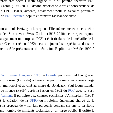
remières noces Ginette Signac, fille du peintre libertaire Paul
Cachin (1936-2011), devint historienne d'art et conservatrice de
in (1910-1989), avocate, notamment pour le Secours populaire
s de
Paul Jacquier
, député et ministre radical-socialiste.
ousa Paul Hertzog, chirurgien. Elle-même médecin, elle était
utée. Son neveu, Yves Cachin (1916-2010), chirurgien réputé,
ta également un temps au PCF et était titulaire de la médaille de la
ier Cachin (né en 1962), est un journaliste spécialisé dans les
ment été le présentateur de l'émission Rapline sur M6 de 1990 à
Parti ouvrier français
(
POF
) de
Guesde
par Raymond Lavigne en
e Libourne (Gironde) adhère à ce parti, comme secrétaire chargé
ler municipal et adjoint au maire de Bordeaux, Paul-Louis Lande,
e de France (PSdF) après la fusion en 1902 du
POF
avec le Parti
Vaillant
, il participe aux congrès socialistes d'Amsterdam (1904)
nt la création de la
SFIO
qu'il rejoint, également chargé de la
la propagande » lui fait parcourir pendant six ans le territoire
and nombre de militants socialistes et un large public. Il quitte la