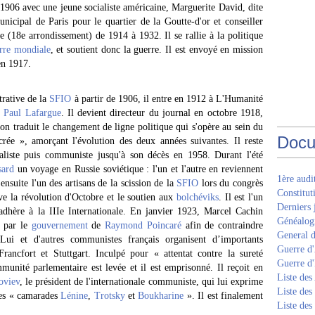
 1906 avec une jeune socialiste américaine, Marguerite David, dite
nicipal de Paris pour le quartier de la Goutte-d'or et conseiller
e (18e arrondissement) de 1914 à 1932. Il se rallie à la politique
rre mondiale
, et soutient donc la guerre. Il est envoyé en mission
en 1917.
trative de la
SFIO
à partir de 1906, il entre en 1912 à L'Humanité
e
Paul Lafargue
. Il devient directeur du journal en octobre 1918,
on traduit le changement de ligne politique qui s'opère au sein du
Docu
acrée », amorçant l'évolution des deux années suivantes. Il reste
ialiste puis communiste jusqu'à son décès en 1958. Durant l'été
sard
un voyage en Russie soviétique : l'un et l'autre en reviennent
1ère aud
nsuite l'un des artisans de la scission de la
SFIO
lors du congrès
Constitut
ve la révolution d'Octobre et le soutien aux
bolchéviks
. Il est l'un
Derniers 
adhère à la IIIe Internationale. En janvier 1923, Marcel Cachin
Généalogi
e par le
gouvernement
de
Raymond Poincaré
afin de contraindre
General d
Lui et d'autres communistes français organisent d’importants
Guerre d'
rancfort et Stuttgart. Inculpé pour « attentat contre la sureté
Guerre d
mmunité parlementaire est levée et il est emprisonné. Il reçoit en
Liste des
oviev
, le président de l'internationale communiste, qui lui exprime
Liste des
 des « camarades
Lénine
,
Trotsky
et
Boukharine
». Il est finalement
Liste des