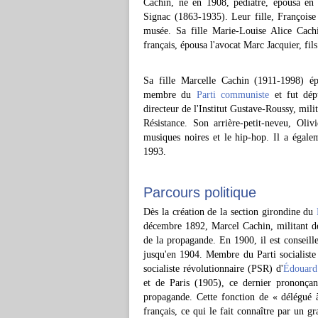
Cachin, né en 1908, pédiatre, épousa en p
Signac (1863-1935). Leur fille, Françoise 
musée. Sa fille Marie-Louise Alice Cach
français, épousa l'avocat Marc Jacquier, fil
Sa fille Marcelle Cachin (1911-1998) ép
membre du
Parti communiste
et fut dép
directeur de l'Institut Gustave-Roussy, mili
Résistance. Son arrière-petit-neveu, Oliv
musiques noires et le hip-hop. Il a égale
1993.
Parcours politique
Dès la création de la section girondine du
décembre 1892, Marcel Cachin, militant d
de la propagande. En 1900, il est conseil
jusqu'en 1904. Membre du Parti socialist
socialiste révolutionnaire (PSR) d'
Édouard 
et de Paris (1905), ce dernier prononça
propagande. Cette fonction de « délégué à 
français, ce qui le fait connaître par un gr