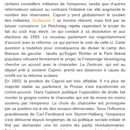
certains conseillers militaires de l'empereur, tandis que d'autres
réformateurs saluent au contraire l'initiative car elle augmente le
nombre des réservistes. Caprivi y perd globalement le soutien
des militaires,
Guillaume II
se montre réticent, mais finit par se
laisser convaincre. Le Reichstag rejette cependant le projet du
fait du coût trop élevé, ce qui conduit à sa dissolution et aux
élections de 1893. Le nouveau parlement est majoritairement
d'accord avec la réforme, ce qui permet le vote de celle-ci. Cette
question a toutefois pour conséquence de diviser le camp des
libéraux de gauche : tandis qu'Eugen Richter et le Parti libéral
populaire refusent fermement le projet, la Freisinnige Vereinigung
cherche un accord avec le chancelier. Le Zentrum, qui est au
départ prêt à soutenir Caprivi, prend ses distances à cause du
conflit sur la réforme scolaire.
En 1893, la position de Caprivi est très affaiblie. Il n'a plus de
majorité stable au parlement, la Prusse s'est transformée en
contre-pouvoir. Dans l'opinion publique l'opposition de droite fait
monter la grogne contre le chancelier qui est de moins en moins
soutenu par l'empereur. La chute du chancelier est provoquée
par sa position vis-à-vis des sociaux-démocrates. Sous l'influence
grandissante de Carl Ferdinand von Stumm-Halberg, l'empereur
s'est détourné depuis longtemps de sa politique sociale initiale et
finit par demander une loi contre les partis révolutionnaires.