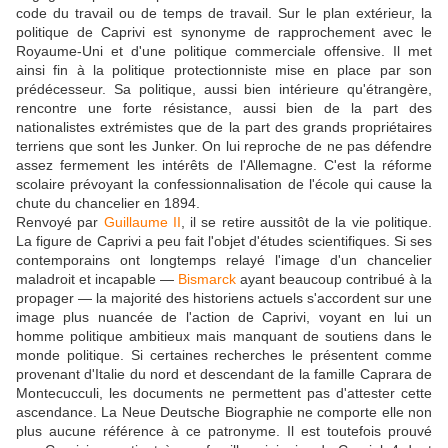
code du travail ou de temps de travail. Sur le plan extérieur, la
politique de Caprivi est synonyme de rapprochement avec le
Royaume-Uni et d'une politique commerciale offensive. Il met
ainsi fin à la politique protectionniste mise en place par son
prédécesseur. Sa politique, aussi bien intérieure qu'étrangère,
rencontre une forte résistance, aussi bien de la part des
nationalistes extrémistes que de la part des grands propriétaires
terriens que sont les Junker. On lui reproche de ne pas défendre
assez fermement les intérêts de l'Allemagne. C'est la réforme
scolaire prévoyant la confessionnalisation de l'école qui cause la
chute du chancelier en 1894.
Renvoyé par
Guillaume II
, il se retire aussitôt de la vie politique.
La figure de Caprivi a peu fait l'objet d'études scientifiques. Si ses
contemporains ont longtemps relayé l'image d'un chancelier
maladroit et incapable —
Bismarck
ayant beaucoup contribué à la
propager — la majorité des historiens actuels s'accordent sur une
image plus nuancée de l'action de Caprivi, voyant en lui un
homme politique ambitieux mais manquant de soutiens dans le
monde politique. Si certaines recherches le présentent comme
provenant d'Italie du nord et descendant de la famille Caprara de
Montecucculi, les documents ne permettent pas d'attester cette
ascendance. La Neue Deutsche Biographie ne comporte elle non
plus aucune référence à ce patronyme. Il est toutefois prouvé