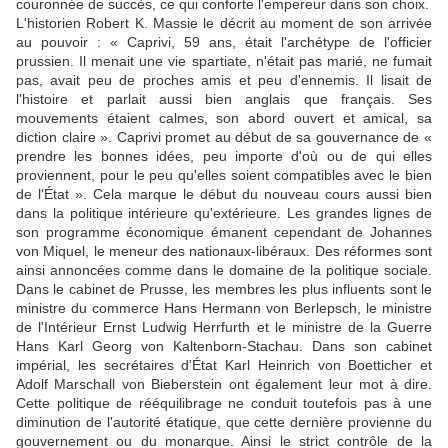
couronnée de succès, ce qui conforte l'empereur dans son choix.
L'historien Robert K. Massie le décrit au moment de son arrivée
au pouvoir : « Caprivi, 59 ans, était l'archétype de l'officier
prussien. Il menait une vie spartiate, n'était pas marié, ne fumait
pas, avait peu de proches amis et peu d'ennemis. Il lisait de
l'histoire et parlait aussi bien anglais que français. Ses
mouvements étaient calmes, son abord ouvert et amical, sa
diction claire ». Caprivi promet au début de sa gouvernance de «
prendre les bonnes idées, peu importe d'où ou de qui elles
proviennent, pour le peu qu'elles soient compatibles avec le bien
de l'État ». Cela marque le début du nouveau cours aussi bien
dans la politique intérieure qu'extérieure. Les grandes lignes de
son programme économique émanent cependant de Johannes
von Miquel, le meneur des nationaux-libéraux. Des réformes sont
ainsi annoncées comme dans le domaine de la politique sociale.
Dans le cabinet de Prusse, les membres les plus influents sont le
ministre du commerce Hans Hermann von Berlepsch, le ministre
de l'Intérieur Ernst Ludwig Herrfurth et le ministre de la Guerre
Hans Karl Georg von Kaltenborn-Stachau. Dans son cabinet
impérial, les secrétaires d'État Karl Heinrich von Boetticher et
Adolf Marschall von Bieberstein ont également leur mot à dire.
Cette politique de rééquilibrage ne conduit toutefois pas à une
diminution de l'autorité étatique, que cette dernière provienne du
gouvernement ou du monarque. Ainsi le strict contrôle de la