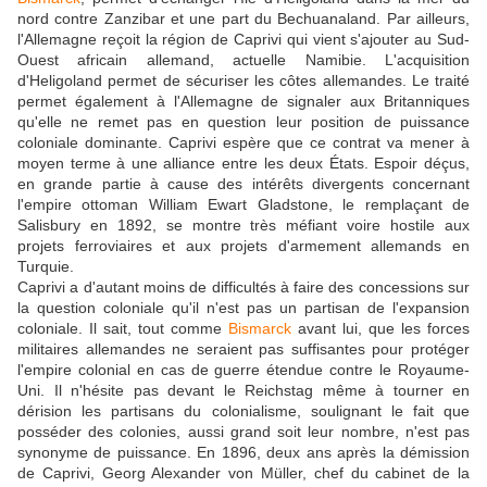
nord contre Zanzibar et une part du Bechuanaland. Par ailleurs,
l'Allemagne reçoit la région de Caprivi qui vient s'ajouter au Sud-
Ouest africain allemand, actuelle Namibie. L'acquisition
d'Heligoland permet de sécuriser les côtes allemandes. Le traité
permet également à l'Allemagne de signaler aux Britanniques
qu'elle ne remet pas en question leur position de puissance
coloniale dominante. Caprivi espère que ce contrat va mener à
moyen terme à une alliance entre les deux États. Espoir déçus,
en grande partie à cause des intérêts divergents concernant
l'empire ottoman William Ewart Gladstone, le remplaçant de
Salisbury en 1892, se montre très méfiant voire hostile aux
projets ferroviaires et aux projets d'armement allemands en
Turquie.
Caprivi a d'autant moins de difficultés à faire des concessions sur
la question coloniale qu'il n'est pas un partisan de l'expansion
coloniale. Il sait, tout comme
Bismarck
avant lui, que les forces
militaires allemandes ne seraient pas suffisantes pour protéger
l'empire colonial en cas de guerre étendue contre le Royaume-
Uni. Il n'hésite pas devant le Reichstag même à tourner en
dérision les partisans du colonialisme, soulignant le fait que
posséder des colonies, aussi grand soit leur nombre, n'est pas
synonyme de puissance. En 1896, deux ans après la démission
de Caprivi, Georg Alexander von Müller, chef du cabinet de la