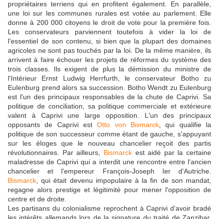
propriétaires terriens qui en profitent également. En parallèle,
une loi sur les communes rurales est votée au parlement. Elle
donne à 200 000 citoyens le droit de vote pour la première fois.
Les conservateurs parviennent toutefois à vider la loi de
l'essentiel de son contenu, si bien que la plupart des domaines
agricoles ne sont pas touchés par la loi. De la même manière, ils
arrivent à faire échouer les projets de réformes du système des
trois classes. Ils exigent de plus la démission du ministre de
l'Intérieur Ernst Ludwig Herrfurth, le conservateur Botho zu
Eulenburg prend alors sa succession. Botho Wendt zu Eulenburg
est l'un des principaux responsables de la chute de Caprivi. Sa
politique de conciliation, sa politique commerciale et extérieure
valent à Caprivi une large opposition. L'un des principaux
opposants de Caprivi est
Otto von Bismarck
, qui qualifie la
politique de son successeur comme étant de gauche, s'appuyant
sur les éloges que le nouveau chancelier reçoit des partis
révolutionnaires. Par ailleurs,
Bismarck
est aidé par la certaine
maladresse de Caprivi qui a interdit une rencontre entre l'ancien
chancelier et l'empereur François-Joseph Ier d'Autriche.
Bismarck
, qui était devenu impopulaire à la fin de son mandat,
regagne alors prestige et légitimité pour mener l'opposition de
centre et de droite.
Les partisans du colonialisme reprochent à Caprivi d'avoir bradé
les intérêts allemands lors de la signature du traité de Zanzibar.