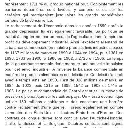
représentent 17,1 % du produit national brut. Conjointement les
barrières douanières sont levées, y compris celles sur les
céréales qui protégeaient jusqu'alors les grands propriétaires
terriens de la concurrence.
Le redressement de l'économie dans les années 1890 après la
grande dépression lui est également favorable. Sa politique se
traduit à long terme, par un recul de l'agriculture dans l'empire au
profit du développement industriel. Ainsi l'excédent allemand de
la balance commerciale en matière produits finis industriels passe
de 1167 millions de marks en 1890 à 1044 en 1894, puis 1381 en
1898, 1783 en 1900, à 1986 en 1902, à 2725 en 1906. Le temps
de la gouvernance semble donc marquer une nouvelle impulsion
pour cet envol industriel. À l'inverse la balance commerciale en
matière de produits alimentaires est déficitaire. Ce déficit s'accroît
avec le temps ainsi en 1890, il est de 926 millions de marks, en
1894 de 1023, puis 1315 en 1898, 1542 en 1902 et 1745 en
1906. La politique commerciale de Caprivi est aussi un moyen de
pression diplomatique sur les autres pays. Un « tissu économique
uni de 130 millions d'habitants » doit constituer une barrière
contre l'éclatement d'une guerre. Il prend également en compte
la montée des États-Unis et d'autres États hors d'Europe. Des
contrats de longue durée sont conclus avec l'Autriche-Hongrie,
l'Italie, la Suisse et la Belgique. D'autres contrats sont signés