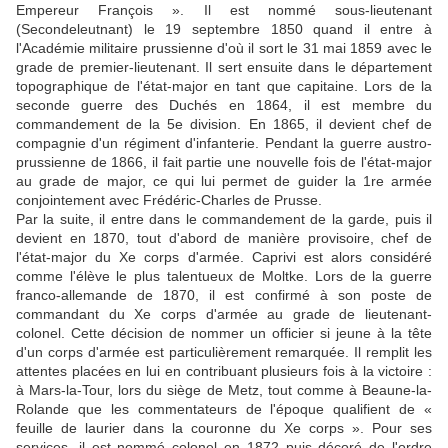
Empereur François ». Il est nommé sous-lieutenant
(Secondeleutnant) le 19 septembre 1850 quand il entre à
l'Académie militaire prussienne d'où il sort le 31 mai 1859 avec le
grade de premier-lieutenant. Il sert ensuite dans le département
topographique de l'état-major en tant que capitaine. Lors de la
seconde guerre des Duchés en 1864, il est membre du
commandement de la 5e division. En 1865, il devient chef de
compagnie d'un régiment d'infanterie. Pendant la guerre austro-
prussienne de 1866, il fait partie une nouvelle fois de l'état-major
au grade de major, ce qui lui permet de guider la 1re armée
conjointement avec Frédéric-Charles de Prusse.
Par la suite, il entre dans le commandement de la garde, puis il
devient en 1870, tout d'abord de manière provisoire, chef de
l'état-major du Xe corps d'armée. Caprivi est alors considéré
comme l'élève le plus talentueux de Moltke. Lors de la guerre
franco-allemande de 1870, il est confirmé à son poste de
commandant du Xe corps d'armée au grade de lieutenant-
colonel. Cette décision de nommer un officier si jeune à la tête
d'un corps d'armée est particulièrement remarquée. Il remplit les
attentes placées en lui en contribuant plusieurs fois à la victoire :
à Mars-la-Tour, lors du siège de Metz, tout comme à Beaune-la-
Rolande que les commentateurs de l'époque qualifient de «
feuille de laurier dans la couronne du Xe corps ». Pour ses
services, il est nommé colonel en 1872 puis décoré de l'ordre