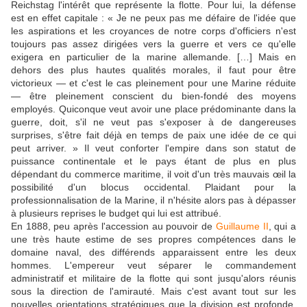
Reichstag l'intérêt que représente la flotte. Pour lui, la défense
est en effet capitale : « Je ne peux pas me défaire de l'idée que
les aspirations et les croyances de notre corps d'officiers n'est
toujours pas assez dirigées vers la guerre et vers ce qu'elle
exigera en particulier de la marine allemande. […] Mais en
dehors des plus hautes qualités morales, il faut pour être
victorieux — et c'est le cas pleinement pour une Marine réduite
— être pleinement conscient du bien-fondé des moyens
employés. Quiconque veut avoir une place prédominante dans la
guerre, doit, s'il ne veut pas s'exposer à de dangereuses
surprises, s'être fait déjà en temps de paix une idée de ce qui
peut arriver. » Il veut conforter l'empire dans son statut de
puissance continentale et le pays étant de plus en plus
dépendant du commerce maritime, il voit d'un très mauvais œil la
possibilité d'un blocus occidental. Plaidant pour la
professionnalisation de la Marine, il n'hésite alors pas à dépasser
à plusieurs reprises le budget qui lui est attribué.
En 1888, peu après l'accession au pouvoir de
Guillaume II
, qui a
une très haute estime de ses propres compétences dans le
domaine naval, des différends apparaissent entre les deux
hommes. L'empereur veut séparer le commandement
administratif et militaire de la flotte qui sont jusqu'alors réunis
sous la direction de l'amirauté. Mais c'est avant tout sur les
nouvelles orientations stratégiques que la division est profonde.