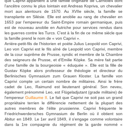
que Caprivi appartient à une famille originaire de Carniole4 dont
l'ancêtre connu le plus lointain est Andreas Kopriva, un chevalier
mort aux alentours de 1570. Au XVIIe siècle, la famille se
transplante en Silésie. Elle est anoblie au rang de chevalier en
1653 par l'empereur du Saint-Empire romain germanique, puis
est de nouveau anoblie en Autriche pour services rendus dans
les guerres contre les Turcs. C'est à la fin de ce même siècle que
la famille prend le nom de « von Caprivi ».
Arrière-petit-fils de l'historien et poète Julius Leopold von Caprivi,
Leo von Caprivi est le fils aîné de Leopold von Caprivi, membre
de la cour suprême de Prusse, syndic et membre de la Chambre
des seigneurs de Prusse, et d'Emilie Köpke. Sa mère fait partie
d'une famille de la bourgeoisie « éduquée ». Elle est la fille de
Gustav Köpke alors professeur de théologie et directeur du
Berlinisches Gymnasium zum Grauen Kloster. La famille von
Caprivi compte un certain nombre de militaires. Ainsi le frère
cadet de Leo, Raimund est lieutenant général. Son neveu,
également prénommé Leo, est Flügeladjutant (grade militaire) de
l'empereur
Guillaume II
. Le fait que Caprivi ne soit pas un grand
propriétaire terrien le différencie nettement de la plupart des
autres membres de l'élite prussienne. Caprivi fréquente le
Friedrichwerdersches Gymnasium de Berlin où il obtient son
Abitur en 1849. Le 1er avril 1849, il s'engage comme volontaire
dans la 1re compagnie du régiment de la garde nommé «