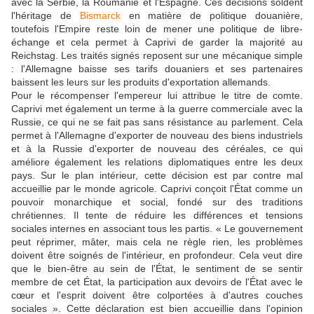
avec la Serbie, la Roumanie et l'Espagne. Ces décisions soldent
l'héritage de
Bismarck
en matière de politique douanière,
toutefois l'Empire reste loin de mener une politique de libre-
échange et cela permet à Caprivi de garder la majorité au
Reichstag. Les traités signés reposent sur une mécanique simple
: l'Allemagne baisse ses tarifs douaniers et ses partenaires
baissent les leurs sur les produits d'exportation allemands.
Pour le récompenser l'empereur lui attribue le titre de comte.
Caprivi met également un terme à la guerre commerciale avec la
Russie, ce qui ne se fait pas sans résistance au parlement. Cela
permet à l'Allemagne d'exporter de nouveau des biens industriels
et à la Russie d'exporter de nouveau des céréales, ce qui
améliore également les relations diplomatiques entre les deux
pays. Sur le plan intérieur, cette décision est par contre mal
accueillie par le monde agricole. Caprivi conçoit l'État comme un
pouvoir monarchique et social, fondé sur des traditions
chrétiennes. Il tente de réduire les différences et tensions
sociales internes en associant tous les partis. « Le gouvernement
peut réprimer, mâter, mais cela ne règle rien, les problèmes
doivent être soignés de l'intérieur, en profondeur. Cela veut dire
que le bien-être au sein de l'État, le sentiment de se sentir
membre de cet État, la participation aux devoirs de l'État avec le
cœur et l'esprit doivent être colportées à d'autres couches
sociales ». Cette déclaration est bien accueillie dans l'opinion