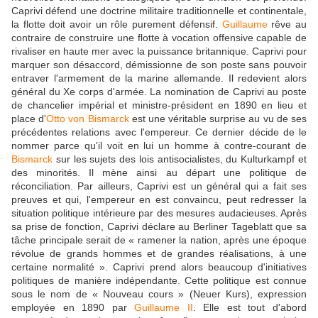
Caprivi défend une doctrine militaire traditionnelle et continentale,
la flotte doit avoir un rôle purement défensif.
Guillaume
rêve au
contraire de construire une flotte à vocation offensive capable de
rivaliser en haute mer avec la puissance britannique. Caprivi pour
marquer son désaccord, démissionne de son poste sans pouvoir
entraver l'armement de la marine allemande. Il redevient alors
général du Xe corps d'armée. La nomination de Caprivi au poste
de chancelier impérial et ministre-président en 1890 en lieu et
place d'
Otto von Bismarck
est une véritable surprise au vu de ses
précédentes relations avec l'empereur. Ce dernier décide de le
nommer parce qu'il voit en lui un homme à contre-courant de
Bismarck
sur les sujets des lois antisocialistes, du Kulturkampf et
des minorités. Il mène ainsi au départ une politique de
réconciliation. Par ailleurs, Caprivi est un général qui a fait ses
preuves et qui, l'empereur en est convaincu, peut redresser la
situation politique intérieure par des mesures audacieuses. Après
sa prise de fonction, Caprivi déclare au Berliner Tageblatt que sa
tâche principale serait de « ramener la nation, après une époque
révolue de grands hommes et de grandes réalisations, à une
certaine normalité ». Caprivi prend alors beaucoup d'initiatives
politiques de manière indépendante. Cette politique est connue
sous le nom de « Nouveau cours » (Neuer Kurs), expression
employée en 1890 par
Guillaume II
. Elle est tout d'abord