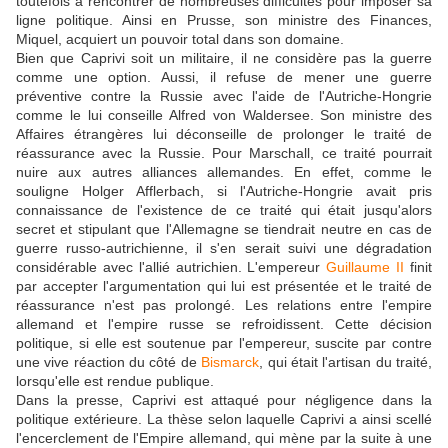
toutefois à rencontrer de nombreuses difficultés pour imposer sa
ligne politique. Ainsi en Prusse, son ministre des Finances,
Miquel, acquiert un pouvoir total dans son domaine.
Bien que Caprivi soit un militaire, il ne considère pas la guerre
comme une option. Aussi, il refuse de mener une guerre
préventive contre la Russie avec l'aide de l'Autriche-Hongrie
comme le lui conseille Alfred von Waldersee. Son ministre des
Affaires étrangères lui déconseille de prolonger le traité de
réassurance avec la Russie. Pour Marschall, ce traité pourrait
nuire aux autres alliances allemandes. En effet, comme le
souligne Holger Afflerbach, si l'Autriche-Hongrie avait pris
connaissance de l'existence de ce traité qui était jusqu'alors
secret et stipulant que l'Allemagne se tiendrait neutre en cas de
guerre russo-autrichienne, il s'en serait suivi une dégradation
considérable avec l'allié autrichien. L'empereur
Guillaume II
finit
par accepter l'argumentation qui lui est présentée et le traité de
réassurance n'est pas prolongé. Les relations entre l'empire
allemand et l'empire russe se refroidissent. Cette décision
politique, si elle est soutenue par l'empereur, suscite par contre
une vive réaction du côté de
Bismarck
, qui était l'artisan du traité,
lorsqu'elle est rendue publique.
Dans la presse, Caprivi est attaqué pour négligence dans la
politique extérieure. La thèse selon laquelle Caprivi a ainsi scellé
l'encerclement de l'Empire allemand, qui mène par la suite à une