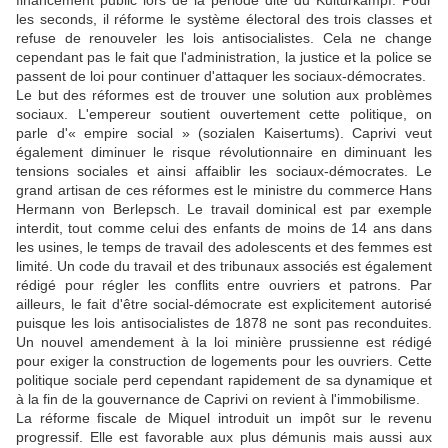
financement public lors de la période dite du Kulturkampf. Pour
les seconds, il réforme le système électoral des trois classes et
refuse de renouveler les lois antisocialistes. Cela ne change
cependant pas le fait que l'administration, la justice et la police se
passent de loi pour continuer d'attaquer les sociaux-démocrates.
Le but des réformes est de trouver une solution aux problèmes
sociaux. L'empereur soutient ouvertement cette politique, on
parle d'« empire social » (sozialen Kaisertums). Caprivi veut
également diminuer le risque révolutionnaire en diminuant les
tensions sociales et ainsi affaiblir les sociaux-démocrates. Le
grand artisan de ces réformes est le ministre du commerce Hans
Hermann von Berlepsch. Le travail dominical est par exemple
interdit, tout comme celui des enfants de moins de 14 ans dans
les usines, le temps de travail des adolescents et des femmes est
limité. Un code du travail et des tribunaux associés est également
rédigé pour régler les conflits entre ouvriers et patrons. Par
ailleurs, le fait d'être social-démocrate est explicitement autorisé
puisque les lois antisocialistes de 1878 ne sont pas reconduites.
Un nouvel amendement à la loi minière prussienne est rédigé
pour exiger la construction de logements pour les ouvriers. Cette
politique sociale perd cependant rapidement de sa dynamique et
à la fin de la gouvernance de Caprivi on revient à l'immobilisme.
La réforme fiscale de Miquel introduit un impôt sur le revenu
progressif. Elle est favorable aux plus démunis mais aussi aux