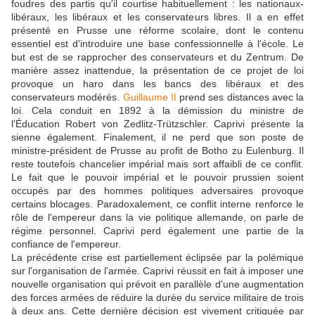
foudres des partis qu'il courtise habituellement : les nationaux-
libéraux, les libéraux et les conservateurs libres. Il a en effet
présenté en Prusse une réforme scolaire, dont le contenu
essentiel est d'introduire une base confessionnelle à l'école. Le
but est de se rapprocher des conservateurs et du Zentrum. De
manière assez inattendue, la présentation de ce projet de loi
provoque un haro dans les bancs des libéraux et des
conservateurs modérés.
Guillaume II
prend ses distances avec la
loi. Cela conduit en 1892 à la démission du ministre de
l'Éducation Robert von Zedlitz-Trützschler. Caprivi présente la
sienne également. Finalement, il ne perd que son poste de
ministre-président de Prusse au profit de Botho zu Eulenburg. Il
reste toutefois chancelier impérial mais sort affaibli de ce conflit.
Le fait que le pouvoir impérial et le pouvoir prussien soient
occupés par des hommes politiques adversaires provoque
certains blocages. Paradoxalement, ce conflit interne renforce le
rôle de l'empereur dans la vie politique allemande, on parle de
régime personnel. Caprivi perd également une partie de la
confiance de l'empereur.
La précédente crise est partiellement éclipsée par la polémique
sur l'organisation de l'armée. Caprivi réussit en fait à imposer une
nouvelle organisation qui prévoit en parallèle d'une augmentation
des forces armées de réduire la durée du service militaire de trois
à deux ans. Cette dernière décision est vivement critiquée par