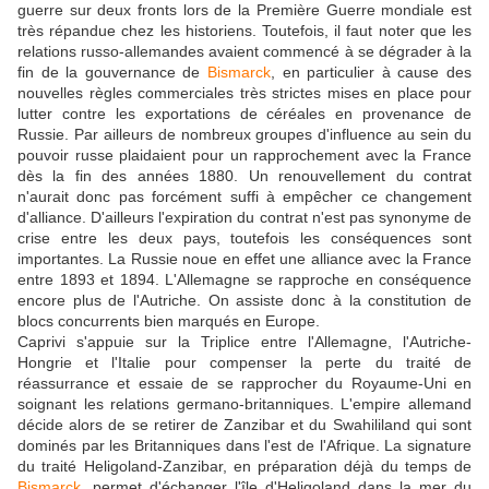
guerre sur deux fronts lors de la Première Guerre mondiale est
très répandue chez les historiens. Toutefois, il faut noter que les
relations russo-allemandes avaient commencé à se dégrader à la
fin de la gouvernance de
Bismarck
, en particulier à cause des
nouvelles règles commerciales très strictes mises en place pour
lutter contre les exportations de céréales en provenance de
Russie. Par ailleurs de nombreux groupes d'influence au sein du
pouvoir russe plaidaient pour un rapprochement avec la France
dès la fin des années 1880. Un renouvellement du contrat
n'aurait donc pas forcément suffi à empêcher ce changement
d'alliance. D'ailleurs l'expiration du contrat n'est pas synonyme de
crise entre les deux pays, toutefois les conséquences sont
importantes. La Russie noue en effet une alliance avec la France
entre 1893 et 1894. L'Allemagne se rapproche en conséquence
encore plus de l'Autriche. On assiste donc à la constitution de
blocs concurrents bien marqués en Europe.
Caprivi s'appuie sur la Triplice entre l'Allemagne, l'Autriche-
Hongrie et l'Italie pour compenser la perte du traité de
réassurrance et essaie de se rapprocher du Royaume-Uni en
soignant les relations germano-britanniques. L'empire allemand
décide alors de se retirer de Zanzibar et du Swahililand qui sont
dominés par les Britanniques dans l'est de l'Afrique. La signature
du traité Heligoland-Zanzibar, en préparation déjà du temps de
Bismarck
, permet d'échanger l'île d'Heligoland dans la mer du