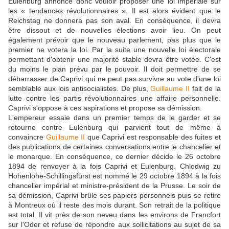
Eulenburg annonce donc vouloir proposer une loi impériale sur
les « tendances révolutionnaires ». Il est alors évident que le
Reichstag ne donnera pas son aval. En conséquence, il devra
être dissout et de nouvelles élections avoir lieu. On peut
également prévoir que le nouveau parlement, pas plus que le
premier ne votera la loi. Par la suite une nouvelle loi électorale
permettant d'obtenir une majorité stable devra être votée. C'est
du moins le plan prévu par le pouvoir. Il doit permettre de se
débarrasser de Caprivi qui ne peut pas survivre au vote d'une loi
semblable aux lois antisocialistes. De plus,
Guillaume II
fait de la
lutte contre les partis révolutionnaires une affaire personnelle.
Caprivi s'oppose à ces aspirations et propose sa démission.
L'empereur essaie dans un premier temps de le garder et se
retourne contre Eulenburg qui parvient tout de même à
convaincre
Guillaume II
que Caprivi est responsable des fuites et
des publications de certaines conversations entre le chancelier et
le monarque. En conséquence, ce dernier décide le 26 octobre
1894 de renvoyer à la fois Caprivi et Eulenburg. Chlodwig zu
Hohenlohe-Schillingsfürst est nommé le 29 octobre 1894 à la fois
chancelier impérial et ministre-président de la Prusse. Le soir de
sa démission, Caprivi brûle ses papiers personnels puis se retire
à Montreux où il reste des mois durant. Son retrait de la politique
est total. Il vit près de son neveu dans les environs de Francfort
sur l'Oder et refuse de répondre aux sollicitations au sujet de sa