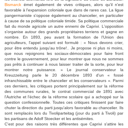
Bismarck
émet également de vives critiques, alors qu'il n'est
favorable à l'expansion coloniale que dans de rares cas. La ligue
pangermaniste s'oppose également au chancelier, en particulier
à cause de sa politique coloniale timide. Sa politique commerciale
fait du monde agricole un autre ennemi de Caprivi. L'opposition
s'organise autour des grands propriétaires terriens et gagne en
nombre. En 1893, peu avant la formation de l'Union des
agriculteurs, l'appel suivant est formulé : « Nous devons crier,
pour être entendu jusqu'au trône!.. Je propose ni plus ni moins,
que nous rejoignons les sociaux-démocrates pour faire front
contre le gouvernement, pour leur montrer que nous ne sommes
pas prêts à continuer à nous laisser traiter de la sorte, pour leur
montrer notre puissance. » Le journal conservateur la
Kreuzzeitung parle le 20 décembre 1893 d'un « fossé
infranchissable entre le chancelier et les conservateurs ». Parmi
ces derniers, les critiques portent principalement sur la réforme
des communes rurales, le contrat commercial de 1891 avec
l'Autriche et l'échec de la réforme scolaire qui a achoppé sur la
question confessionnelle. Toutes ces critiques finissent par faire
chuter la direction du parti jusqu'alors favorable au chancelier. Ils
sont remplacés lors du Tivoliparteitag (jour du parti à Tivoli) par
les partisans de Adolf Stoecker et les antisémites.
C'est pour des raisons très différentes que Caprivi s'attire les