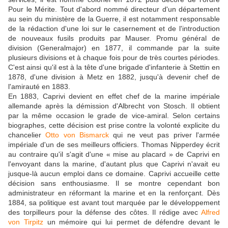
Pour le Mérite. Tout d'abord nommé directeur d'un département
au sein du ministère de la Guerre, il est notamment responsable
de la rédaction d'une loi sur le casernement et de l'introduction
de nouveaux fusils produits par Mauser. Promu général de
division (Generalmajor) en 1877, il commande par la suite
plusieurs divisions et à chaque fois pour de très courtes périodes.
C'est ainsi qu'il est à la tête d'une brigade d'infanterie à Stettin en
1878, d'une division à Metz en 1882, jusqu'à devenir chef de
l'amirauté en 1883.
En 1883, Caprivi devient en effet chef de la marine impériale
allemande après la démission d'Albrecht von Stosch. Il obtient
par la même occasion le grade de vice-amiral. Selon certains
biographes, cette décision est prise contre la volonté explicite du
chancelier
Otto von Bismarck
qui ne veut pas priver l'armée
impériale d'un de ses meilleurs officiers. Thomas Nipperdey écrit
au contraire qu'il s'agit d'une « mise au placard » de Caprivi en
l'envoyant dans la marine, d'autant plus que Caprivi n'avait eu
jusque-là aucun emploi dans ce domaine. Caprivi accueille cette
décision sans enthousiasme. Il se montre cependant bon
administrateur en réformant la marine et en la renforçant. Dès
1884, sa politique est avant tout marquée par le développement
des torpilleurs pour la défense des côtes. Il rédige avec
Alfred
von Tirpitz
un mémoire qui lui permet de défendre devant le