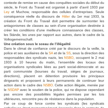
contexte de remise en cause des conquêtes sociales du début du
siècle, le Front du Travail est organisé à partir d'avril 1933 par
Ley
et Muchow, responsable des cellules d'entreprises. Seule
conséquence réelle du discours de
Hitler
du 1er mai 1933, la
création du Front du Travail doit permettre de surmonter les
antagonismes de classes au sein d'une organisation destinée à
créer les conditions d'une meilleure connaissance des classes,
les Stände, les unes par rapport aux autres, dans le cadre de la
Volksgemeinschaft.
Une création sous le sceau de l’illégalité
Dans le climat de confiance créé par le discours de la veille, la
police et ses auxiliaires de la
SA
et de la
SS
, sous la direction des
responsables des syndicats nazis, les
NSBO
, occupent le 2 mai
1933 à 10 heures du matin, l’ensemble des locaux des
organisations syndicales liées au parti social-démocrate et au
parti communiste (bourses du travail, sièges de journaux,
directions), placent en détention provisoire les principaux
dirigeants et proposent à leurs permanents de continuer leur
action dans le cadre des
NSBO
. Cette action illégale, menée par
le
NSDAP
avec le soutien de la police, qui ne dispose cependant
pas encore des possibilités légales permises par les lois
ultérieures, rencontre peu de résistance dans la population.
Par ce coup de force contre les syndicats (les syndicats
catholiques étant momentanément épargnés dans le contexte de