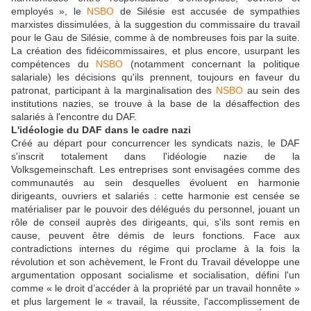
employés », le
NSBO
de Silésie est accusée de sympathies
marxistes dissimulées, à la suggestion du commissaire du travail
pour le Gau de Silésie, comme à de nombreuses fois par la suite.
La création des fidéicommissaires, et plus encore, usurpant les
compétences du
NSBO
(notamment concernant la politique
salariale) les décisions qu'ils prennent, toujours en faveur du
patronat, participant à la marginalisation des
NSBO
au sein des
institutions nazies, se trouve à la base de la désaffection des
salariés à l'encontre du DAF.
L'idéologie du DAF dans le cadre nazi
Créé au départ pour concurrencer les syndicats nazis, le DAF
s'inscrit totalement dans l'idéologie nazie de la
Volksgemeinschaft. Les entreprises sont envisagées comme des
communautés au sein desquelles évoluent en harmonie
dirigeants, ouvriers et salariés : cette harmonie est censée se
matérialiser par le pouvoir des délégués du personnel, jouant un
rôle de conseil auprès des dirigeants, qui, s'ils sont remis en
cause, peuvent être démis de leurs fonctions. Face aux
contradictions internes du régime qui proclame à la fois la
révolution et son achèvement, le Front du Travail développe une
argumentation opposant socialisme et socialisation, défini l'un
comme « le droit d’accéder à la propriété par un travail honnête »
et plus largement le « travail, la réussite, l'accomplissement de