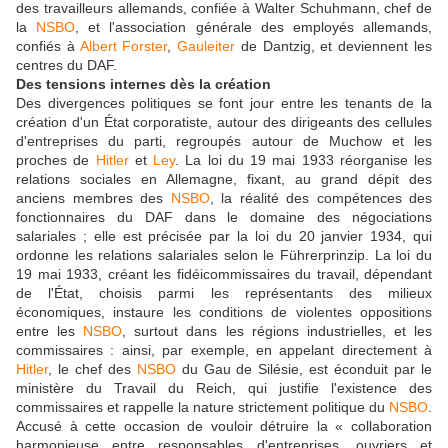
des travailleurs allemands, confiée à Walter Schuhmann, chef de
la
NSBO
, et l'association générale des employés allemands,
confiés à
Albert Forster
,
Gauleiter
de Dantzig, et deviennent les
centres du DAF.
Des tensions internes dès la création
Des divergences politiques se font jour entre les tenants de la
création d'un État corporatiste, autour des dirigeants des cellules
d'entreprises du parti, regroupés autour de Muchow et les
proches de
Hitler
et
Ley
. La loi du 19 mai 1933 réorganise les
relations sociales en Allemagne, fixant, au grand dépit des
anciens membres des
NSBO
, la réalité des compétences des
fonctionnaires du DAF dans le domaine des négociations
salariales ; elle est précisée par la loi du 20 janvier 1934, qui
ordonne les relations salariales selon le Führerprinzip. La loi du
19 mai 1933, créant les fidéicommissaires du travail, dépendant
de l'État, choisis parmi les représentants des milieux
économiques, instaure les conditions de violentes oppositions
entre les
NSBO
, surtout dans les régions industrielles, et les
commissaires : ainsi, par exemple, en appelant directement à
Hitler
, le chef des
NSBO
du Gau de Silésie, est éconduit par le
ministère du Travail du Reich, qui justifie l'existence des
commissaires et rappelle la nature strictement politique du
NSBO
.
Accusé à cette occasion de vouloir détruire la « collaboration
harmonieuse entre responsables d'entreprises, ouvriers et