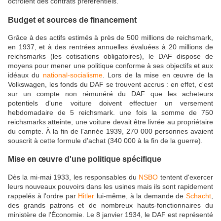
octroient des contrats préférentiels.
Budget et sources de financement
Grâce à des actifs estimés à près de 500 millions de reichsmark,
en 1937, et à des rentrées annuelles évaluées à 20 millions de
reichsmarks (les cotisations obligatoires), le DAF dispose de
moyens pour mener une politique conforme à ses objectifs et aux
idéaux du
national-socialisme
. Lors de la mise en œuvre de la
Volkswagen, les fonds du DAF se trouvent accrus : en effet, c'est
sur un compte non rémunéré du DAF que les acheteurs
potentiels d'une voiture doivent effectuer un versement
hebdomadaire de 5 reichsmark. une fois la somme de 750
reichsmarks atteinte, une voiture devait être livrée au propriétaire
du compte. À la fin de l'année 1939, 270 000 personnes avaient
souscrit à cette formule d'achat (340 000 à la fin de la guerre).
Mise en œuvre d'une politique spécifique
Dès la mi-mai 1933, les responsables du
NSBO
tentent d'exercer
leurs nouveaux pouvoirs dans les usines mais ils sont rapidement
rappelés à l'ordre par
Hitler
lui-même, à la demande de
Schacht
,
des grands patrons et de nombreux hauts-fonctionnaires du
ministère de l'Économie. Le 8 janvier 1934, le DAF est représenté