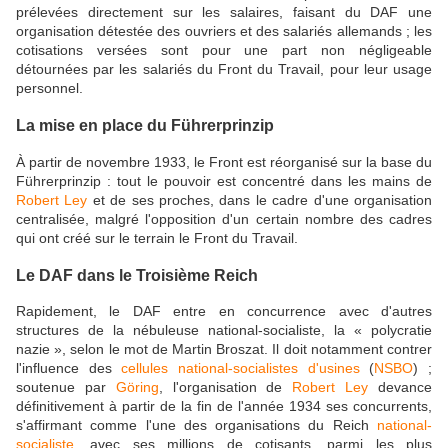
prélevées directement sur les salaires, faisant du DAF une
organisation détestée des ouvriers et des salariés allemands ; les
cotisations versées sont pour une part non négligeable
détournées par les salariés du Front du Travail, pour leur usage
personnel.
La mise en place du Führerprinzip
À partir de novembre 1933, le Front est réorganisé sur la base du
Führerprinzip : tout le pouvoir est concentré dans les mains de
Robert Ley
et de ses proches, dans le cadre d'une organisation
centralisée, malgré l'opposition d'un certain nombre des cadres
qui ont créé sur le terrain le Front du Travail.
Le DAF dans le Troisième Reich
Rapidement, le DAF entre en concurrence avec d'autres
structures de la nébuleuse national-socialiste, la « polycratie
nazie », selon le mot de Martin Broszat. Il doit notamment contrer
l'influence des
cellules national-socialistes d'usines
(
NSBO
) ;
soutenue par
Göring
, l'organisation de
Robert Ley
devance
définitivement à partir de la fin de l'année 1934 ses concurrents,
s'affirmant comme l'une des organisations du Reich
national-
socialiste
, avec ses millions de cotisants, parmi les plus