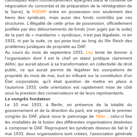
négociation du concordat et de préparation de la réintégration de
la Sarre), le
NSDAP
entre en possession non seulement des
biens des syndicats, mais aussi des fonds contrôlés par ces
structures. L’illégalité de cette prise de possession, officiellement
justifiée par des détournements de fonds (non jugés par la suite)
de la part de « mandarins » syndicaux, n’est pas légalisée, ni en
1933, ni par la suite, ce qui pose tout au long du IIIe Reich des
problèmes juridiques de propriété au DAF.
Au cours du mois de septembre 1933,
Ley
tente de donner à
l'organisation dont il est le chef un statut juridique clairement
défini, qui aurait abouti à sa transformation en collectivité de droit
public, ce qui aurait permis de légaliser les usurpations de
propriété du mois de mai, tout en influant sur la constitution d'un
État corporatiste, qu'il était question de mettre en place à
l'automne 1933; cette orientation est rapidement mise de côté
sous la pression des conservateurs et de leurs représentants.
Le congrès fondateur
Le 10 mai 1933, à Berlin, en présence de la totalité du
gouvernement et de la direction du parti, est organisé le premier
congrès du DAF, placé sous le patronage de
Hitler
; celui-ci fixe
les modalités de la fusion des différentes organisations destinées
à composer le DAF. Regroupant les syndicats dissous de fait le 2
mai 1933, deux organisations sont créées, l'association générale