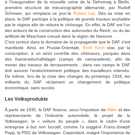
à l'inauguration de la nouvelle usine de la Dehomag à Berlin,
première structure de mécanographie allemande, par Rudolf
Schmeer, qui remplace ce jour-là
Robert Ley
. Dès sa mise en
place, le DAF participe à la politique de grands travaux souhaitée
par le régime afin de réduire le chômage. En effet, le DAF est l'un
des acteurs de la construction des autoroutes du Reich, ou du lac
artificiel de Maschsee creusé dans la région de Hanovre.
C'est surtout dans le domaine de la propagande que le DAF s'est
manifesté. Ainsi, en Prusse-Orientale,
Erich Koch
vise, par la
conscription, à un strict contrôle des chômeurs, parqués dans
des Kameradschaftslager (camps de camaraderie), afin de
mener des travaux de terrassements ; dans ces camps le DAF
doit assurer l'endoctrinement politique des travailleurs internés.
De même, lors de la crise des changes du printemps 1934, les
militants du DAF réclament un changement de politique
économique, sans succès.
Les Volksprodukte
À partir de 1935, le DAF finance, sous l'impulsion de
Hitler
et des
représentants de l'industrie automobile, le projet de la
Volkswagen, la « voiture du peuple », dans le cadre d'une
entreprise à but non lucratif, comme l'a suggéré Franz-Joseph
Popp, le PDG de Volkswagen. Cependant, malgré l'importance de