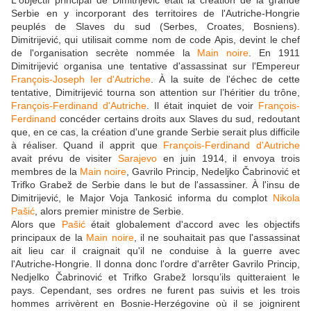
Serbie en y incorporant des territoires de l'Autriche-Hongrie
peuplés de Slaves du sud (Serbes, Croates, Bosniens).
Dimitrijević, qui utilisait comme nom de code Apis, devint le chef
de l'organisation secrète nommée la
Main noire
. En 1911
Dimitrijević organisa une tentative d'assassinat sur l'Empereur
François-Joseph Ier d'Autriche
. À la suite de l'échec de cette
tentative, Dimitrijević tourna son attention sur l’héritier du trône,
François-Ferdinand d'Autriche
. Il était inquiet de voir
François-
Ferdinand
concéder certains droits aux Slaves du sud, redoutant
que, en ce cas, la création d'une grande Serbie serait plus difficile
à réaliser. Quand il apprit que
François-Ferdinand d'Autriche
avait prévu de visiter
Sarajevo
en juin 1914, il envoya trois
membres de la
Main noire
, Gavrilo Princip, Nedeljko Čabrinović et
Trifko Grabež de Serbie dans le but de l'assassiner. À l'insu de
Dimitrijević, le Major Voja Tankosić informa du complot
Nikola
Pašić
, alors premier ministre de Serbie.
Alors que
Pašić
était globalement d'accord avec les objectifs
principaux de la
Main noire
, il ne souhaitait pas que l'assassinat
ait lieu car il craignait qu'il ne conduise à la guerre avec
l'Autriche-Hongrie. Il donna donc l'ordre d'arrêter Gavrilo Princip,
Nedjelko Čabrinović et Trifko Grabež lorsqu’ils quitteraient le
pays. Cependant, ses ordres ne furent pas suivis et les trois
hommes arrivèrent en Bosnie-Herzégovine où il se joignirent