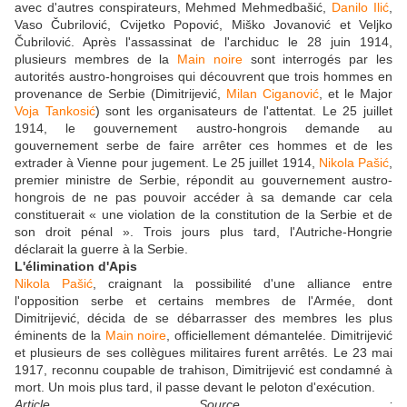
avec d'autres conspirateurs, Mehmed Mehmedbašić,
Danilo Ilić
,
Vaso Čubrilović, Cvijetko Popović, Miško Jovanović et Veljko
Čubrilović. Après l'assassinat de l'archiduc le 28 juin 1914,
plusieurs membres de la
Main noire
sont interrogés par les
autorités austro-hongroises qui découvrent que trois hommes en
provenance de Serbie (Dimitrijević,
Milan Ciganović
, et le Major
Voja Tankosić
) sont les organisateurs de l'attentat. Le 25 juillet
1914, le gouvernement austro-hongrois demande au
gouvernement serbe de faire arrêter ces hommes et de les
extrader à Vienne pour jugement. Le 25 juillet 1914,
Nikola Pašić
,
premier ministre de Serbie, répondit au gouvernement austro-
hongrois de ne pas pouvoir accéder à sa demande car cela
constituerait « une violation de la constitution de la Serbie et de
son droit pénal ». Trois jours plus tard, l'Autriche-Hongrie
déclarait la guerre à la Serbie.
L'élimination d'Apis
Nikola Pašić
, craignant la possibilité d'une alliance entre
l'opposition serbe et certains membres de l'Armée, dont
Dimitrijević, décida de se débarrasser des membres les plus
éminents de la
Main noire
, officiellement démantelée. Dimitrijević
et plusieurs de ses collègues militaires furent arrêtés. Le 23 mai
1917, reconnu coupable de trahison, Dimitrijević est condamné à
mort. Un mois plus tard, il passe devant le peloton d'exécution.
Article Source :