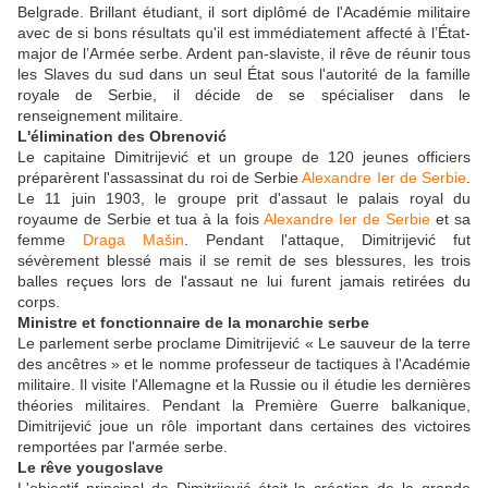
Belgrade. Brillant étudiant, il sort diplômé de l'Académie militaire
avec de si bons résultats qu'il est immédiatement affecté à l’État-
major de l’Armée serbe. Ardent pan-slaviste, il rêve de réunir tous
les Slaves du sud dans un seul État sous l'autorité de la famille
royale de Serbie, il décide de se spécialiser dans le
renseignement militaire.
L'élimination des Obrenović
Le capitaine Dimitrijević et un groupe de 120 jeunes officiers
préparèrent l'assassinat du roi de Serbie
Alexandre Ier de Serbie
.
Le 11 juin 1903, le groupe prit d'assaut le palais royal du
royaume de Serbie et tua à la fois
Alexandre Ier de Serbie
et sa
femme
Draga Mašin
. Pendant l'attaque, Dimitrijević fut
sévèrement blessé mais il se remit de ses blessures, les trois
balles reçues lors de l'assaut ne lui furent jamais retirées du
corps.
Ministre et fonctionnaire de la monarchie serbe
Le parlement serbe proclame Dimitrijević « Le sauveur de la terre
des ancêtres » et le nomme professeur de tactiques à l'Académie
militaire. Il visite l'Allemagne et la Russie ou il étudie les dernières
théories militaires. Pendant la Première Guerre balkanique,
Dimitrijević joue un rôle important dans certaines des victoires
remportées par l'armée serbe.
Le rêve yougoslave
L'objectif principal de Dimitrijević était la création de la grande