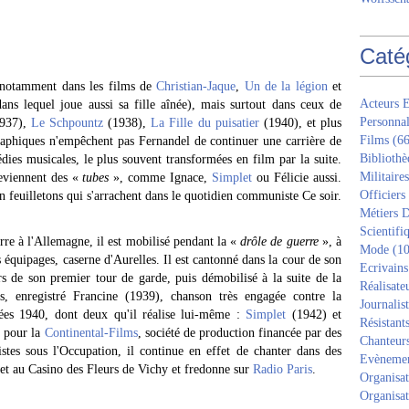
Caté
t, notamment dans les films de
Christian-Jaque
,
Un de la légion
et
Acteurs E
ns lequel joue aussi sa fille aînée), mais surtout dans ceux de
Personnal
1937),
Le Schpountz
(1938),
La Fille du puisatier
(1940), et plus
Films
(66
aphiques n'empêchent pas Fernandel de continuer une carrière de
Bibliothè
ies musicales, le plus souvent transformées en film par la suite.
Militaires
deviennent des «
tubes
», comme Ignace,
Simplet
ou Félicie aussi.
Officiers
 feuilletons qui s'arrachent dans le quotidien communiste Ce soir.
Métiers D
Scientifi
erre à l'Allemagne, il est mobilisé pendant la «
drôle de guerre
», à
Mode
(10
 équipages, caserne d'Aurelles. Il est cantonné dans la cour de son
Ecrivains
s de son premier tour de garde, puis démobilisé à la suite de la
Réalisate
mps, enregistré Francine (1939), chanson très engagée contre la
Journalis
ées 1940, dont deux qu'il réalise lui-même :
Simplet
(1942) et
Résistant
s pour la
Continental-Films
, société de production financée par des
Chanteur
tes sous l'Occupation, il continue en effet de chanter dans des
Evèneme
 et au Casino des Fleurs de Vichy et fredonne sur
Radio Paris
.
Organisat
Organisat