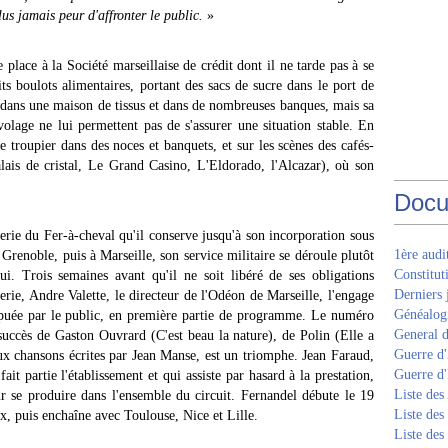
lus jamais peur d'affronter le public.
»
e place à la Société marseillaise de crédit dont il ne tarde pas à se
its boulots alimentaires, portant des sacs de sucre dans le port de
nt dans une maison de tissus et dans de nombreuses banques, mais sa
volage ne lui permettent pas de s'assurer une situation stable. En
 troupier dans des noces et banquets, et sur les scènes des cafés-
lais de cristal, Le Grand Casino, L'Eldorado, l'Alcazar), où son
Docu
erie du Fer-à-cheval qu'il conserve jusqu'à son incorporation sous
1ère aud
renoble, puis à Marseille, son service militaire se déroule plutôt
Constitut
lui. Trois semaines avant qu'il ne soit libéré de ses obligations
Derniers 
erie, Andre Valette, le directeur de l'Odéon de Marseille, l'engage
Généalogi
spuée par le public, en première partie de programme. Le numéro
General d
succès de Gaston Ouvrard (C'est beau la nature), de Polin (Elle a
Guerre d'
eux chansons écrites par Jean Manse, est un triomphe. Jean Faraud,
Guerre d
ait partie l'établissement et qui assiste par hasard à la prestation,
Liste des
 se produire dans l'ensemble du circuit. Fernandel débute le 19
Liste des
, puis enchaîne avec Toulouse, Nice et Lille.
Liste des