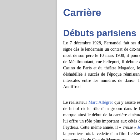
Carrière
Débuts parisiens
Le 7 décembre 1928, Fernandel fait ses dé
signe dès le lendemain un contrat de dix-n
mort de son père le 10 mars 1930, il pours
de Ménilmontant, rue Pelleport, il débute 
Casino de Paris et du théâtre Mogador, le
déshabillée à succès de l'époque réunissant
intercalés entre les numéros de danse.
Audiffred.
Le réalisateur
Marc Allégret
qui y assiste e
de lui offrir le rôle d'un groom dans le 
marque ainsi le début de la carrière ciné
lui offre un rôle plus important aux côtés
Feydeau. Cette même année, il «
croise
»
J
la première fois la vedette d'un film Le 
une nouvelle de Guy de Maupassant.