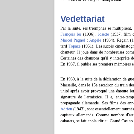
Vedettariat
Par la suite, ses triomphes se multiplien
François Ier
(1936),
Josette
(1937, film da
Marcel Pagnol
:
Angèle
(1934), Regain (
tard
Topaze
(1951). Les succès cinématogr
chanteur. Il joue dans de nombreuses coméd
Certaines des chansons qu'il y interprète 
En 1937, il publie ses premiers mémoires en
En 1939, à la suite de la déclaration de gu
Marseille, dans le 15e escadron du train des
unité après avoir provoqué une émeute lor
signature de l'armistice. Il a, entre-te
propagande allemande. Ses films des ann
Adrien
(1943), sont essentiellement tourné
capitaux allemands. Comme nombre d'artis
cabarets, se fait applaudir au Grand Casino