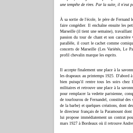
une tempête de rires. Par la suite, il n'eut p
À sa sortie de l'école, le père de Fernand l
faire congédier. Il enchaîne ensuite les pet
Marseille (il tient une semaine), travailla
passion du tour de chant et son caractère 
parallèle, il court le cachet comme comique
concerts de Marseille (Les Variétés, Le Pa
profil chevalin marque les esprits.
Il accepte finalement une place à la savonn
les drapeaux au printemps 1925. D'abord à G
bien puisqu'il rentre tous les soirs chez 
militaires et retrouve une place à la savonn
pour remplacer la vedette parisienne, con
de tourlourou de Fernandel, constitué des 
de la barbe) et quelques créations, dont d
le directeur français de la Paramount dont f
lui propose immédiatement un contrat pour
mars 1927 à Bordeaux où il retrouve Andrex