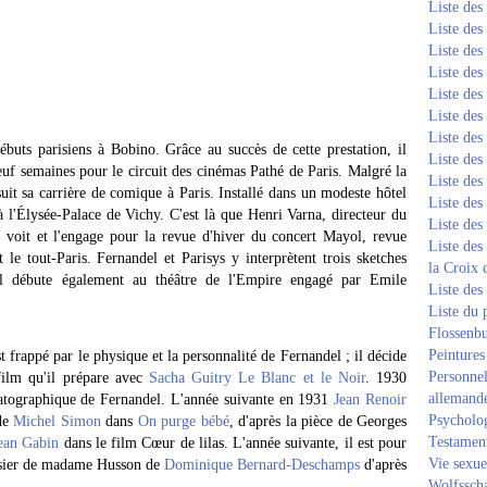
Liste de
Liste de
Liste de
Liste de
Liste de
Liste de
Liste de
buts parisiens à Bobino. Grâce au succès de cette prestation, il
Liste de
euf semaines pour le circuit des cinémas Pathé de Paris. Malgré la
Liste de
uit sa carrière de comique à Paris. Installé dans un modeste hôtel
Liste de
à l'Élysée-Palace de Vichy. C'est là que Henri Varna, directeur du
Liste de
 voit et l'engage pour la revue d'hiver du concert Mayol, revue
Liste des
 le tout-Paris. Fernandel et Parisys y interprètent trois sketches
la Croix 
 Il débute également au théâtre de l'Empire engagé par Emile
Liste des
Liste du 
Flossenb
Peintures
st frappé par le physique et la personnalité de Fernandel ; il décide
Personnel
film qu'il prépare avec
Sacha Guitry
Le Blanc et le Noir
. 1930
allemand
matographique de Fernandel. L'année suivante en 1931
Jean Renoir
Psycholog
 de
Michel Simon
dans
On purge bébé
, d'après la pièce de Georges
Testament
ean Gabin
dans le film Cœur de lilas. L'année suivante, il est pour
Vie sexue
Rosier de madame Husson de
Dominique Bernard-Deschamps
d'après
Wolfssch