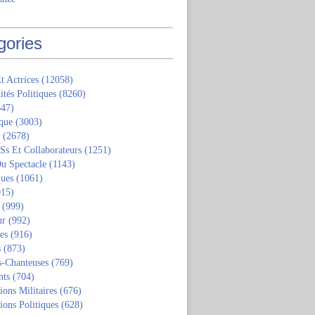
gories
t Actrices
(12058)
ités Politiques
(8260)
47)
que
(3003)
(2678)
 Ss Et Collaborateurs
(1251)
u Spectacle
(1143)
ques
(1061)
15)
(999)
ur
(992)
tes
(916)
s
(873)
s-Chanteuses
(769)
nts
(704)
ions Militaires
(676)
ions Politiques
(628)