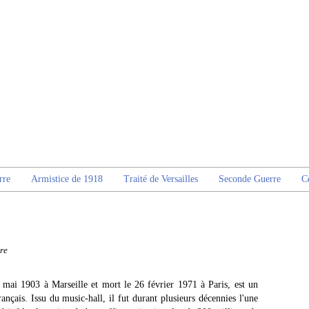
rre
Armistice de 1918
Traité de Versailles
Seconde Guerre
C
re
 mai 1903 à Marseille et mort le 26 février 1971 à Paris, est un
rançais. Issu du music-hall, il fut durant plusieurs décennies l'une