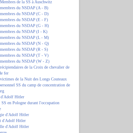
s Membres de la SS à Auschwitz
s membres du NSDAP (A - B)
s membres du NSDAP (C - D)
s membres du NSDAP (E - F)
s membres du NSDAP (G - H)
s membres du NSDAP (I - K)
s membres du NSDAP (L - M)
s membres du NSDAP (N - Q)
s membres du NSDAP (R - S)
s membres du NSDAP (T - V)
s membres du NSDAP (W - Z)
 récipiendaires de la Croix de chevalier de
de fer
 victimes de la Nuit des Longs Couteaux
personnel SS du camp de concentration de
urg
 d'Adolf Hitler
 SS en Pologne durant l'occupation
e
ie d'Adolf Hitler
 d'Adolf Hitler
lle d'Adolf Hitler
anze