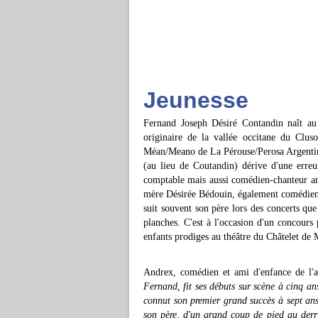
Jeunesse
Fernand Joseph Désiré Contandin naît au 
originaire de la vallée occitane du Clus
Méan/Meano de La Pérouse/Perosa Argentina
(au lieu de Coutandin) dérive d'une erreur
comptable mais aussi comédien-chanteur am
mère Désirée Bédouin, également comédienn
suit souvent son père lors des concerts que
planches. C'est à l'occasion d'un concours
enfants prodiges au théâtre du Châtelet de M
Andrex, comédien et ami d'enfance de l'a
Fernand, fit ses débuts sur scène à cinq ans
connut son premier grand succès à sept ans,
son père, d'un grand coup de pied au derri