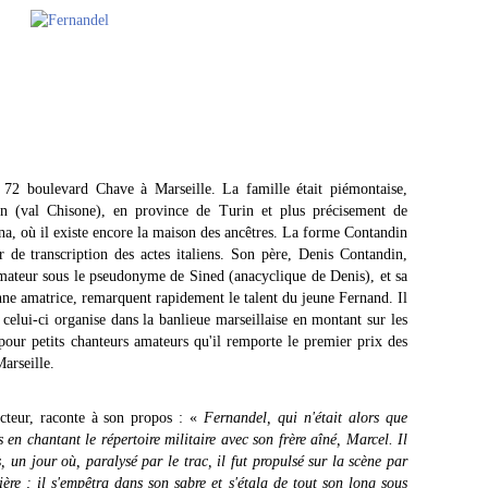
72 boulevard Chave à Marseille. La famille était piémontaise,
on (val Chisone), en province de Turin et plus précisement de
, où il existe encore la maison des ancêtres. La forme Contandin
 de transcription des actes italiens. Son père, Denis Contandin,
ateur sous le pseudonyme de Sined (anacyclique de Denis), et sa
e amatrice, remarquent rapidement le talent du jeune Fernand. Il
 celui-ci organise dans la banlieue marseillaise en montant sur les
 pour petits chanteurs amateurs qu'il remporte le premier prix des
arseille.
cteur, raconte à son propos : «
Fernandel, qui n'était alors que
 en chantant le répertoire militaire avec son frère aîné, Marcel. Il
 un jour où, paralysé par le trac, il fut propulsé sur la scène par
ère ; il s'empêtra dans son sabre et s'étala de tout son long sous