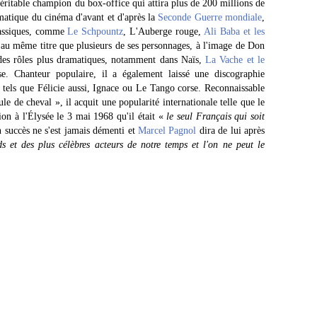
véritable champion du box-office qui attira plus de 200 millions de
matique du cinéma d'avant et d'après la
Seconde Guerre mondiale
,
lassiques, comme
Le Schpountz
, L'Auberge rouge,
Ali Baba et les
 au même titre que plusieurs de ses personnages, à l'image de Don
 des rôles plus dramatiques, notamment dans Naïs,
La Vache et le
Chanteur populaire, il a également laissé une discographie
s tels que Félicie aussi, Ignace ou Le Tango corse. Reconnaissable
le de cheval », il acquit une popularité internationale telle que le
ion à l'Élysée le 3 mai 1968 qu'il était «
le seul Français qui soit
 succès ne s'est jamais démenti et
Marcel Pagnol
dira de lui après
ds et des plus célèbres acteurs de notre temps et l'on ne peut le