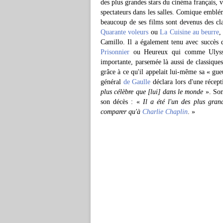
des plus grandes stars du cinéma français, 
spectateurs dans les salles. Comique emblé
beaucoup de ses films sont devenus des c
Quarante voleurs
ou
La Cuisine au beurre
,
Camillo. Il a également tenu avec succès
Prisonnier
ou Heureux qui comme Ulysse. 
importante, parsemée là aussi de classique
grâce à ce qu'il appelait lui-même sa « gueu
général
de Gaulle
déclara lors d'une récept
plus célèbre que [lui] dans le monde
». Son
son décès : «
Il a été l'un des plus gran
comparer qu'à
Charlie Chaplin
. »