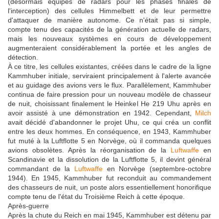
(désormais équipés de radars pour les phases finales de
l'interception) des cellules Himmelbett et de leur permettre
d'attaquer de manière autonome. Ce n'était pas si simple,
compte tenu des capacités de la génération actuelle de radars,
mais les nouveaux systèmes en cours de développement
augmenteraient considérablement la portée et les angles de
détection.
À ce titre, les cellules existantes, créées dans le cadre de la ligne
Kammhuber initiale, serviraient principalement à l'alerte avancée
et au guidage des avions vers le flux. Parallèlement, Kammhuber
continua de faire pression pour un nouveau modèle de chasseur
de nuit, choisissant finalement le Heinkel He 219 Uhu après en
avoir assisté à une démonstration en 1942. Cependant,
Milch
avait décidé d'abandonner le projet Uhu, ce qui créa un conflit
entre les deux hommes. En conséquence, en 1943, Kammhuber
fut muté à la Luftflotte 5 en Norvège, où il commanda quelques
avions obsolètes. Après la réorganisation de la
Luftwaffe
en
Scandinavie et la dissolution de la Luftflotte 5, il devint général
commandant de la
Luftwaffe
en Norvège (septembre-octobre
1944). En 1945, Kammhuber fut reconduit au commandement
des chasseurs de nuit, un poste alors essentiellement honorifique
compte tenu de l'état du Troisième Reich à cette époque.
Après-guerre
Après la chute du Reich en mai 1945, Kammhuber est détenu par