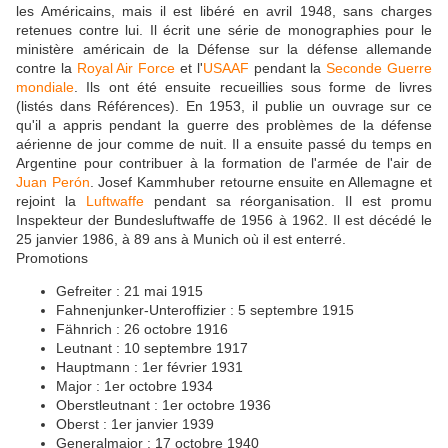
les Américains, mais il est libéré en avril 1948, sans charges
retenues contre lui. Il écrit une série de monographies pour le
ministère américain de la Défense sur la défense allemande
contre la
Royal Air Force
et l'
USAAF
pendant la
Seconde Guerre
mondiale
. Ils ont été ensuite recueillies sous forme de livres
(listés dans Références). En 1953, il publie un ouvrage sur ce
qu'il a appris pendant la guerre des problèmes de la défense
aérienne de jour comme de nuit. Il a ensuite passé du temps en
Argentine pour contribuer à la formation de l'armée de l'air de
Juan Perón
. Josef Kammhuber retourne ensuite en Allemagne et
rejoint la
Luftwaffe
pendant sa réorganisation. Il est promu
Inspekteur der Bundesluftwaffe de 1956 à 1962. Il est décédé le
25 janvier 1986, à 89 ans à Munich où il est enterré.
Promotions
Gefreiter : 21 mai 1915
Fahnenjunker-Unteroffizier : 5 septembre 1915
Fähnrich : 26 octobre 1916
Leutnant : 10 septembre 1917
Hauptmann : 1er février 1931
Major : 1er octobre 1934
Oberstleutnant : 1er octobre 1936
Oberst : 1er janvier 1939
Generalmajor : 17 octobre 1940