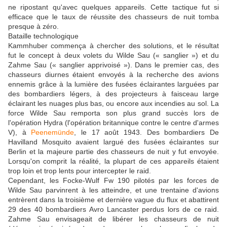
ne ripostant qu'avec quelques appareils. Cette tactique fut si
efficace que le taux de réussite des chasseurs de nuit tomba
presque à zéro.
Bataille technologique
Kammhuber commença à chercher des solutions, et le résultat
fut le concept à deux volets du Wilde Sau (« sanglier ») et du
Zahme Sau (« sanglier apprivoisé »). Dans le premier cas, des
chasseurs diurnes étaient envoyés à la recherche des avions
ennemis grâce à la lumière des fusées éclairantes larguées par
des bombardiers légers, à des projecteurs à faisceau large
éclairant les nuages ​​plus bas, ou encore aux incendies au sol. La
force Wilde Sau remporta son plus grand succès lors de
l'opération Hydra (l'opération britannique contre le centre d'armes
V), à
Peenemünde
, le 17 août 1943. Des bombardiers De
Havilland Mosquito avaient largué des fusées éclairantes sur
Berlin et la majeure partie des chasseurs de nuit y fut envoyée.
Lorsqu'on comprit la réalité, la plupart de ces appareils étaient
trop loin et trop lents pour intercepter le raid.
Cependant, les Focke-Wulf Fw 190 pilotés par les forces de
Wilde Sau parvinrent à les atteindre, et une trentaine d'avions
entrèrent dans la troisième et dernière vague du flux et abattirent
29 des 40 bombardiers Avro Lancaster perdus lors de ce raid.
Zahme Sau envisageait de libérer les chasseurs de nuit