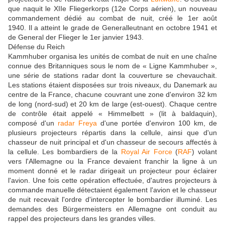
que naquit le XIIe Fliegerkorps (12e Corps aérien), un nouveau
commandement dédié au combat de nuit, créé le 1er août
1940. Il a atteint le grade de Generalleutnant en octobre 1941 et
de General der Flieger le 1er janvier 1943.
Défense du Reich
Kammhuber organisa les unités de combat de nuit en une chaîne
connue des Britanniques sous le nom de « Ligne Kammhuber »,
une série de stations radar dont la couverture se chevauchait.
Les stations étaient disposées sur trois niveaux, du Danemark au
centre de la France, chacune couvrant une zone d'environ 32 km
de long (nord-sud) et 20 km de large (est-ouest). Chaque centre
de contrôle était appelé « Himmelbett » (lit à baldaquin),
composé d'un
radar Freya
d'une portée d'environ 100 km, de
plusieurs projecteurs répartis dans la cellule, ainsi que d'un
chasseur de nuit principal et d'un chasseur de secours affectés à
la cellule. Les bombardiers de la
Royal Air Force
(
RAF
) volant
vers l'Allemagne ou la France devaient franchir la ligne à un
moment donné et le radar dirigeait un projecteur pour éclairer
l'avion. Une fois cette opération effectuée, d'autres projecteurs à
commande manuelle détectaient également l'avion et le chasseur
de nuit recevait l'ordre d'intercepter le bombardier illuminé. Les
demandes des Bürgermeisters en Allemagne ont conduit au
rappel des projecteurs dans les grandes villes.