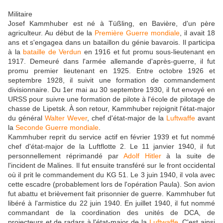
Militaire
Josef Kammhuber est né à Tüßling, en Bavière, d'un père
agriculteur. Au début de la
Première Guerre mondiale
, il avait 18
ans et s'engagea dans un bataillon du génie bavarois. Il participa
à la
bataille de Verdun
en 1916 et fut promu sous-lieutenant en
1917. Demeuré dans l'armée allemande d'après-guerre, il fut
promu premier lieutenant en 1925. Entre octobre 1926 et
septembre 1928, il suivit une formation de commandement
divisionnaire. Du 1er mai au 30 septembre 1930, il fut envoyé en
URSS pour suivre une formation de pilote à l'école de pilotage de
chasse de Lipetsk. À son retour, Kammhuber rejoignit l'état-major
du général
Walter Wever
, chef d'état-major de la
Luftwaffe
avant
la
Seconde Guerre mondiale
.
Kammhuber reprit du service actif en février 1939 et fut nommé
chef d'état-major de la Luftflotte 2. Le 11 janvier 1940, il fut
personnellement réprimandé par
Adolf Hitler
à la suite de
l'incident de Malines. Il fut ensuite transféré sur le front occidental
où il prit le commandement du KG 51. Le 3 juin 1940, il vola avec
cette escadre (probablement lors de l'opération Paula). Son avion
fut abattu et brièvement fait prisonnier de guerre. Kammhuber fut
libéré à l'armistice du 22 juin 1940. En juillet 1940, il fut nommé
commandant de la coordination des unités de DCA, de
projecteurs et de radars à l'état-major de la
Luftwaffe
. C'est ainsi