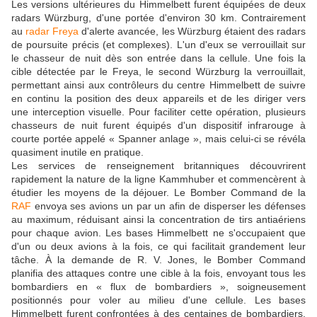
Les versions ultérieures du Himmelbett furent équipées de deux
radars Würzburg, d'une portée d'environ 30 km. Contrairement
au
radar Freya
d'alerte avancée, les Würzburg étaient des radars
de poursuite précis (et complexes). L'un d'eux se verrouillait sur
le chasseur de nuit dès son entrée dans la cellule. Une fois la
cible détectée par le Freya, le second Würzburg la verrouillait,
permettant ainsi aux contrôleurs du centre Himmelbett de suivre
en continu la position des deux appareils et de les diriger vers
une interception visuelle. Pour faciliter cette opération, plusieurs
chasseurs de nuit furent équipés d'un dispositif infrarouge à
courte portée appelé « Spanner anlage », mais celui-ci se révéla
quasiment inutile en pratique.
Les services de renseignement britanniques découvrirent
rapidement la nature de la ligne Kammhuber et commencèrent à
étudier les moyens de la déjouer. Le Bomber Command de la
RAF
envoya ses avions un par un afin de disperser les défenses
au maximum, réduisant ainsi la concentration de tirs antiaériens
pour chaque avion. Les bases Himmelbett ne s'occupaient que
d'un ou deux avions à la fois, ce qui facilitait grandement leur
tâche. À la demande de R. V. Jones, le Bomber Command
planifia des attaques contre une cible à la fois, envoyant tous les
bombardiers en « flux de bombardiers », soigneusement
positionnés pour voler au milieu d'une cellule. Les bases
Himmelbett furent confrontées à des centaines de bombardiers,