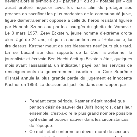
devient alors le symbole du « parvenu » ou du « notable juif » qui
aurait préféré négocier avec les nazis afin de protéger ses
proches en sacrifiant les plus modestes de la communauté juive,
figure diamétralement opposée à celle du héros résistant figurée
par Hannah Szenes ou par les insurgés du ghetto de Varsovie.
Le 3 mars 1957, Zeev Eckstein, jeune homme d'extrême droite
alors âgé de 24 ans, et qui n'a aucun lien avec l'Holocauste, lui
tire dessus. Kastner meurt de ses blessures neuf jours plus tard.
En se basant sur des rapports de la Cour israélienne, le
journaliste et écrivain Ben Hecht écrit qu'Eckstein était, quelques
mois avant l'assassinat, un indicateur payé par les services de
renseignements du gouvernement israélien. La Cour Suprême
d'Israël annule la plus grande partie du jugement et innocente
Kastner en 1958. La décision est justifiée dans son rapport par :
Pendant cette période, Kastner n'était motivé que
par son désir de sauver des Juifs hongrois, dans leur
ensemble, c'est-à-dire le plus grand nombre possible
qu'il estimait pouvoir sauver dans les circonstances
de l'époque.
Ce motif était conforme au devoir moral de secours