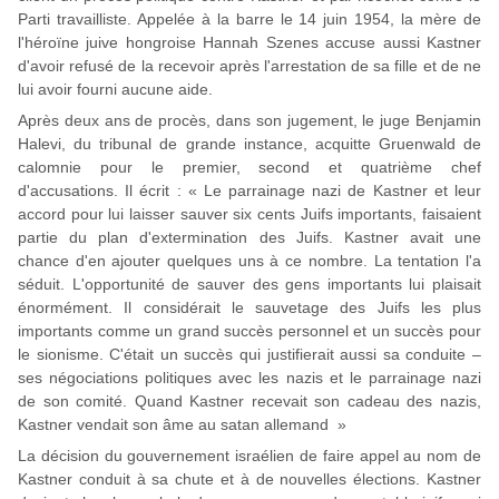
Parti travailliste. Appelée à la barre le 14 juin 1954, la mère de
l'héroïne juive hongroise Hannah Szenes accuse aussi Kastner
d'avoir refusé de la recevoir après l'arrestation de sa fille et de ne
lui avoir fourni aucune aide.
Après deux ans de procès, dans son jugement, le juge Benjamin
Halevi, du tribunal de grande instance, acquitte Gruenwald de
calomnie pour le premier, second et quatrième chef
d'accusations. Il écrit : « Le parrainage nazi de Kastner et leur
accord pour lui laisser sauver six cents Juifs importants, faisaient
partie du plan d'extermination des Juifs. Kastner avait une
chance d'en ajouter quelques uns à ce nombre. La tentation l'a
séduit. L'opportunité de sauver des gens importants lui plaisait
énormément. Il considérait le sauvetage des Juifs les plus
importants comme un grand succès personnel et un succès pour
le sionisme. C'était un succès qui justifierait aussi sa conduite –
ses négociations politiques avec les nazis et le parrainage nazi
de son comité. Quand Kastner recevait son cadeau des nazis,
Kastner vendait son âme au satan allemand »
La décision du gouvernement israélien de faire appel au nom de
Kastner conduit à sa chute et à de nouvelles élections. Kastner