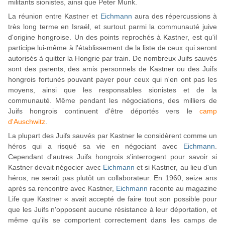
militants sionistes, ainsi que Peter Munk.
La réunion entre Kastner et
Eichmann
aura des répercussions à
très long terme en Israël, et surtout parmi la communauté juive
d'origine hongroise. Un des points reprochés à Kastner, est qu'il
participe lui-même à l'établissement de la liste de ceux qui seront
autorisés à quitter la Hongrie par train. De nombreux Juifs sauvés
sont des parents, des amis personnels de Kastner ou des Juifs
hongrois fortunés pouvant payer pour ceux qui n'en ont pas les
moyens, ainsi que les responsables sionistes et de la
communauté. Même pendant les négociations, des milliers de
Juifs hongrois continuent d'être déportés vers le
camp
d'Auschwitz
.
La plupart des Juifs sauvés par Kastner le considèrent comme un
héros qui a risqué sa vie en négociant avec
Eichmann
.
Cependant d'autres Juifs hongrois s'interrogent pour savoir si
Kastner devait négocier avec
Eichmann
et si Kastner, au lieu d'un
héros, ne serait pas plutôt un collaborateur. En 1960, seize ans
après sa rencontre avec Kastner,
Eichmann
raconte au magazine
Life que Kastner « avait accepté de faire tout son possible pour
que les Juifs n'opposent aucune résistance à leur déportation, et
même qu'ils se comportent correctement dans les camps de