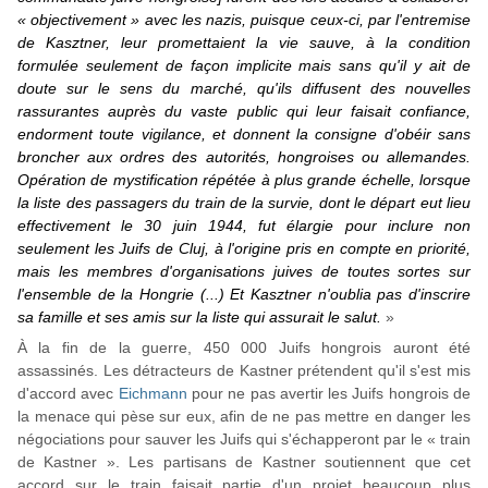
« objectivement » avec les nazis, puisque ceux-ci, par l'entremise
de Kasztner, leur promettaient la vie sauve, à la condition
formulée seulement de façon implicite mais sans qu'il y ait de
doute sur le sens du marché, qu'ils diffusent des nouvelles
rassurantes auprès du vaste public qui leur faisait confiance,
endorment toute vigilance, et donnent la consigne d'obéir sans
broncher aux ordres des autorités, hongroises ou allemandes.
Opération de mystification répétée à plus grande échelle, lorsque
la liste des passagers du train de la survie, dont le départ eut lieu
effectivement le 30 juin 1944, fut élargie pour inclure non
seulement les Juifs de Cluj, à l'origine pris en compte en priorité,
mais les membres d'organisations juives de toutes sortes sur
l'ensemble de la Hongrie (...) Et Kasztner n'oublia pas d'inscrire
sa famille et ses amis sur la liste qui assurait le salut.
»
À la fin de la guerre, 450 000 Juifs hongrois auront été
assassinés. Les détracteurs de Kastner prétendent qu'il s'est mis
d'accord avec
Eichmann
pour ne pas avertir les Juifs hongrois de
la menace qui pèse sur eux, afin de ne pas mettre en danger les
négociations pour sauver les Juifs qui s'échapperont par le « train
de Kastner ». Les partisans de Kastner soutiennent que cet
accord sur le train faisait partie d'un projet beaucoup plus