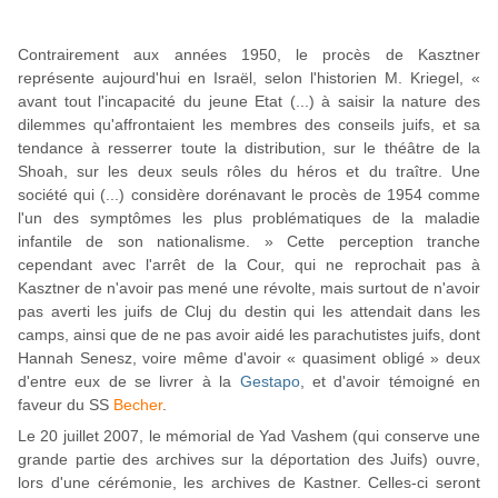
Contrairement aux années 1950, le procès de Kasztner
représente aujourd'hui en Israël, selon l'historien M. Kriegel, «
avant tout l'incapacité du jeune Etat (...) à saisir la nature des
dilemmes qu'affrontaient les membres des conseils juifs, et sa
tendance à resserrer toute la distribution, sur le théâtre de la
Shoah, sur les deux seuls rôles du héros et du traître. Une
société qui (...) considère dorénavant le procès de 1954 comme
l'un des symptômes les plus problématiques de la maladie
infantile de son nationalisme. » Cette perception tranche
cependant avec l'arrêt de la Cour, qui ne reprochait pas à
Kasztner de n'avoir pas mené une révolte, mais surtout de n'avoir
pas averti les juifs de Cluj du destin qui les attendait dans les
camps, ainsi que de ne pas avoir aidé les parachutistes juifs, dont
Hannah Senesz, voire même d'avoir « quasiment obligé » deux
d'entre eux de se livrer à la
Gestapo
, et d'avoir témoigné en
faveur du SS
Becher
.
Le 20 juillet 2007, le mémorial de Yad Vashem (qui conserve une
grande partie des archives sur la déportation des Juifs) ouvre,
lors d'une cérémonie, les archives de Kastner. Celles-ci seront