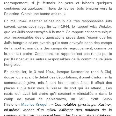
regroupement, si je fermais les yeux et laissais quelques
centaines ou quelques milliers de jeunes Juifs émigrer vers la
Palestine. C'était une bonne affaire. »
En mai 1944, Kastner et beaucoup d'autres responsables juifs
savent, après avoir reçu fin avril 1944, le rapport Vrba-Wetzler,
que les Juifs sont envoyés à la mort. Ce rapport est communiqué
aux responsables des organisations juives dans l'espoir que les
Juifs hongrois soient avertis qu'ils sont envoyés dans des camps
de la mort et non dans des camps de regroupement, comme on
le leur fait croire. Cependant, ce rapport n'est pas rendu public
par Kastner et les autres responsables de la communauté juive
hongroise.
En particulier, le 3 mai 1944, lorsque Kastner se rend à Cluj,
douze jours avant le début des déportations, il omet d'informer la
communauté juive, mis à part les notables à qui il offrait des
places sur le train vers la Suisse, du sort qui les attend . Les
nazis leur avait fait croire qu'il seraient « réinstallés » dans le
camp de travail de Keniérmezö, un lieu... fictif. Selon
l'historien
Maurice Kriegel
: «
Ces notables [avertis par Kastner,
lui-même venant d'un milieu différent des notables de la
communauté juive hongroise] furent dès lors acculés à collaborer