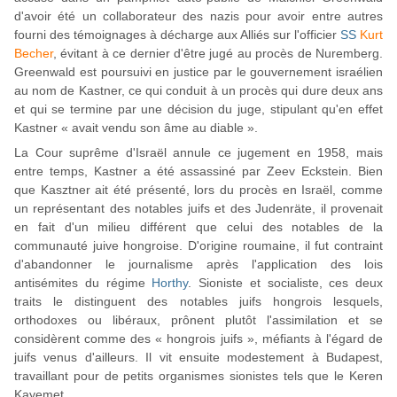
d'avoir été un collaborateur des nazis pour avoir entre autres
fourni des témoignages à décharge aux Alliés sur l'officier
SS
Kurt
Becher
, évitant à ce dernier d'être jugé au procès de Nuremberg.
Greenwald est poursuivi en justice par le gouvernement israélien
au nom de Kastner, ce qui conduit à un procès qui dure deux ans
et qui se termine par une décision du juge, stipulant qu'en effet
Kastner « avait vendu son âme au diable ».
La Cour suprême d'Israël annule ce jugement en 1958, mais
entre temps, Kastner a été assassiné par Zeev Eckstein. Bien
que Kasztner ait été présenté, lors du procès en Israël, comme
un représentant des notables juifs et des Judenräte, il provenait
en fait d'un milieu différent que celui des notables de la
communauté juive hongroise. D'origine roumaine, il fut contraint
d'abandonner le journalisme après l'application des lois
antisémites du régime
Horthy
. Sioniste et socialiste, ces deux
traits le distinguent des notables juifs hongrois lesquels,
orthodoxes ou libéraux, prônent plutôt l'assimilation et se
considèrent comme des « hongrois juifs », méfiants à l'égard de
juifs venus d'ailleurs. Il vit ensuite modestement à Budapest,
travaillant pour de petits organismes sionistes tels que le Keren
Kayemet.