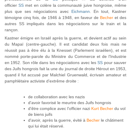
officier
SS
met en colère la communauté juive hongroise, même
plus que ses négociations avec
Eichmann
. En tout, Kastner
témoigne cinq fois, de 1946 à 1948, en faveur de
Becher
et des
autres SS impliqués dans les négociations sur le train et la
rançon.
Kastner émigre en Israël après la guerre, et devient actif au sein
du Mapaï (centre-gauche). Il est candidat deux fois mais ne
réussit pas à être élu à la Knesset (Parlement israélien), et est
nommé porte-parole du Ministre du Commerce et de l'Industrie
en 1952. Son rôle dans les négociations avec les
SS
pour sauver
des Juifs hongrois fait la une du journal de droite Hérout en 1953,
quand il fut accusé par Malchiel Gruenwald, écrivain amateur et
pamphlétaire activiste d'extrême droite :
de collaboration avec les nazis
d'avoir favorisé le meurtre des Juifs hongrois
d'être complice avec l'officier nazi
Kurt Becher
du vol
de biens juifs
d'avoir, après la guerre, évité à
Becher
le châtiment
qui lui était réservé.