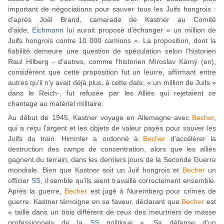
important de négociations pour sauver tous les Juifs hongrois :
d'après Joël Brand, camarade de Kastner au Comité
d'aide,
Eichmann
lui aurait proposé d'échanger « un million de
Juifs hongrois contre 10 000 camions ». La proposition, dont la
fiabilité demeure une question de spéculation selon l'historien
Raul Hilberg - d'autres, comme l'historien Miroslav Kárný (en),
considèrent que cette proposition fut un leurre, affirmant entre
autres qu'il n'y avait déjà plus, à cette date, « un million de Juifs »
dans le Reich-, fut refusée par les Alliés qui rejetaient ce
chantage au matériel militaire.
Au début de 1945, Kastner voyage en Allemagne avec
Becher
,
qui a reçu l'argent et les objets de valeur payés pour sauver les
Juifs du train. Himmler a ordonné à
Becher
d'accélérer la
destruction des camps de concentration, alors que les alliés
gagnent du terrain, dans les derniers jours de la Seconde Guerre
mondiale. Bien que Kastner soit un Juif hongrois et
Becher
un
officier
SS
, il semble qu'ils aient travaillé correctement ensemble.
Après la guerre,
Becher
est jugé à Nuremberg pour crimes de
guerre. Kastner témoigne en sa faveur, déclarant que
Becher
est
« taillé dans un bois différent de ceux des meurtriers de masse
professionnels de la
SS
politique ». Sa défense d'un