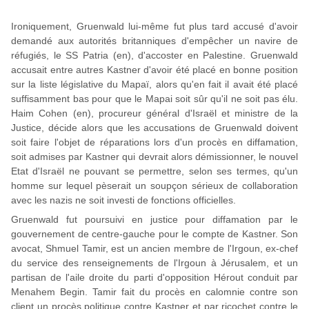
Ironiquement, Gruenwald lui-même fut plus tard accusé d'avoir
demandé aux autorités britanniques d'empêcher un navire de
réfugiés, le SS Patria (en), d'accoster en Palestine. Gruenwald
accusait entre autres Kastner d'avoir été placé en bonne position
sur la liste législative du Mapaï, alors qu'en fait il avait été placé
suffisamment bas pour que le Mapai soit sûr qu'il ne soit pas élu.
Haim Cohen (en), procureur général d'Israël et ministre de la
Justice, décide alors que les accusations de Gruenwald doivent
soit faire l'objet de réparations lors d'un procès en diffamation,
soit admises par Kastner qui devrait alors démissionner, le nouvel
Etat d'Israël ne pouvant se permettre, selon ses termes, qu'un
homme sur lequel pèserait un soupçon sérieux de collaboration
avec les nazis ne soit investi de fonctions officielles.
Gruenwald fut poursuivi en justice pour diffamation par le
gouvernement de centre-gauche pour le compte de Kastner. Son
avocat, Shmuel Tamir, est un ancien membre de l'Irgoun, ex-chef
du service des renseignements de l'Irgoun à Jérusalem, et un
partisan de l'aile droite du parti d'opposition Hérout conduit par
Menahem Begin. Tamir fait du procès en calomnie contre son
client un procès politique contre Kastner et par ricochet contre le