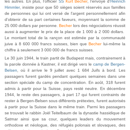
les autres. En plus, l'officier
SS
Kurt Becher
, l'envoyé d'
Heinrich
Himmler
, insiste pour que 50 sièges soient réservés aux familles
de personnes qui lui ont versé de l'argent personnellement afin
d'obtenir de sa part certaines faveurs, moyennant la somme de
25 000 dollars par personne.
Becher
lors des négociations réussit
aussi à augmenter le prix de la place de 1 000 à 2 000 dollars.
Le montant total de la rançon est estimée par la communauté
juive à 8 600 000 francs suisses, bien que
Becher
lui-même la
chiffre à seulement 3 000 000 de francs suisses.
Le 30 juin 1944, le train partit de Budapest mais, contrairement à
la parole donnée à Kastner, il est dirigé vers le
camp de Bergen-
Belsen
, où il arrive le 9 juillet avec 1 684 Juifs à bord. Les
passagers furent gardés pendant quelques semaines dans une
section spéciale du camp de concentration. En août, 318 furent
admis à partir pour la Suisse, pays resté neutre. En décembre
1944, le reste des passagers, à part 17 qui furent contraints de
rester à Bergen-Belsen sous différents prétextes, furent autorisés
à partir pour la Suisse dans le même train. Parmi les passagers
se trouvait le rabbin Joël Teitelbaum de la dynastie hassidique de
Satmar ainsi que sa cour, quelques leaders du mouvement
orthodoxe et néologue, des réfugiés polonais et slovaques, des