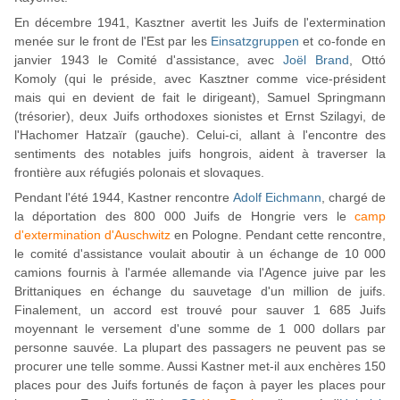
En décembre 1941, Kasztner avertit les Juifs de l'extermination
menée sur le front de l'Est par les
Einsatzgruppen
et co-fonde en
janvier 1943 le Comité d'assistance, avec
Joël Brand
, Ottó
Komoly (qui le préside, avec Kasztner comme vice-président
mais qui en devient de fait le dirigeant), Samuel Springmann
(trésorier), deux Juifs orthodoxes sionistes et Ernst Szilagyi, de
l'Hachomer Hatzaïr (gauche). Celui-ci, allant à l'encontre des
sentiments des notables juifs hongrois, aident à traverser la
frontière aux réfugiés polonais et slovaques.
Pendant l'été 1944, Kastner rencontre
Adolf Eichmann
, chargé de
la déportation des 800 000 Juifs de Hongrie vers le
camp
d'extermination d'Auschwitz
en Pologne. Pendant cette rencontre,
le comité d'assistance voulait aboutir à un échange de 10 000
camions fournis à l'armée allemande via l'Agence juive par les
Brittaniques en échange du sauvetage d'un million de juifs.
Finalement, un accord est trouvé pour sauver 1 685 Juifs
moyennant le versement d'une somme de 1 000 dollars par
personne sauvée. La plupart des passagers ne peuvent pas se
procurer une telle somme. Aussi Kastner met-il aux enchères 150
places pour des Juifs fortunés de façon à payer les places pour