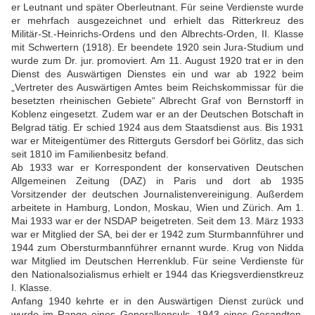
er Leutnant und später Oberleutnant. Für seine Verdienste wurde
er mehrfach ausgezeichnet und erhielt das Ritterkreuz des
Militär-St.-Heinrichs-Ordens und den Albrechts-Orden, II. Klasse
mit Schwertern (1918). Er beendete 1920 sein Jura-Studium und
wurde zum Dr. jur. promoviert. Am 11. August 1920 trat er in den
Dienst des Auswärtigen Dienstes ein und war ab 1922 beim
„Vertreter des Auswärtigen Amtes beim Reichskommissar für die
besetzten rheinischen Gebiete“ Albrecht Graf von Bernstorff in
Koblenz eingesetzt. Zudem war er an der Deutschen Botschaft in
Belgrad tätig. Er schied 1924 aus dem Staatsdienst aus. Bis 1931
war er Miteigentümer des Ritterguts Gersdorf bei Görlitz, das sich
seit 1810 im Familienbesitz befand.
Ab 1933 war er Korrespondent der konservativen Deutschen
Allgemeinen Zeitung (DAZ) in Paris und dort ab 1935
Vorsitzender der deutschen Journalistenvereinigung. Außerdem
arbeitete in Hamburg, London, Moskau, Wien und Zürich. Am 1.
Mai 1933 war er der NSDAP beigetreten. Seit dem 13. März 1933
war er Mitglied der SA, bei der er 1942 zum Sturmbannführer und
1944 zum Obersturmbannführer ernannt wurde. Krug von Nidda
war Mitglied im Deutschen Herrenklub. Für seine Verdienste für
den Nationalsozialismus erhielt er 1944 das Kriegsverdienstkreuz
I. Klasse.
Anfang 1940 kehrte er in den Auswärtigen Dienst zurück und
wurde im Range eines Generalkonsuls, 1943 eines Gesandten,