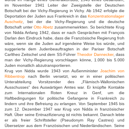
im November 1941 Leiter der Zweigstelle der Deutschen
Botschaft bei der Vichy-Regierung in Vichy. Ab 1942 erfolgte die
Deportation der Juden aus Frankreich in das
Konzentrationslager
Auschwitz
, bei der die Vichy-Regierung und die deutsche
Botschaft unter
Otto Abetz
zusammenwirkten. So berichtete Krug
von Nidda Anfang 1942, dass er nach Gesprächen mit François
Darlan den Eindruck habe, dass die Französische Regierung froh
wäre, wenn sie die Juden auf irgendeine Weise los würde, und
suggerierte dem Judenbeauftragten in der Pariser Botschaft
Carltheo Zeitschel und dem SS-Führer
Theodor Dannecker
, dass
man der Vichy-Regierung vorschlagen könne, 1.000 bis 5.000
Juden monatlich abzutransportieren.
Krug von Nidda wurde 1943 von Außenminister
Joachim von
Ribbentrop
nach Berlin versetzt, wo er in einer politischen
Unterabteilung Vorsitzender des „Flämisch-Wallonischen
Ausschusses“ des Auswärtigen Amtes war. Er knüpfte Kontakte
zum Internationalen Roten Kreuz in Genf, um die
Haftbedingungen für politische Gefangene in Frankreich zu
lindern und ihre Befreiung zu erlangen. Von September 1945 bis
zum 12. Dezember 1947 war Krug von Nidda in französischer
Haft. Über seine Entnazifizierung ist nichts bekannt. Danach lebte
er als freier Schriftsteller (Pseudonym Ray Castres) und
Übersetzer aus dem Französischen und Niederländischen. Seine