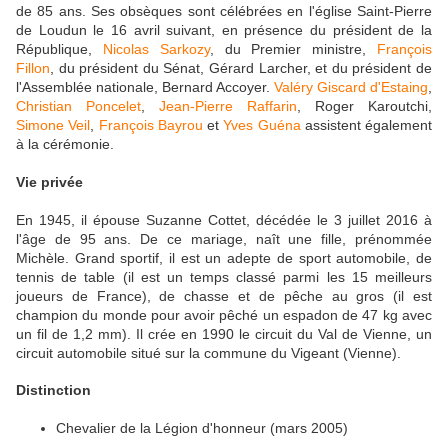
de 85 ans. Ses obsèques sont célébrées en l'église Saint-Pierre
de Loudun le 16 avril suivant, en présence du président de la
République,
Nicolas Sarkozy
, du Premier ministre,
François
Fillon
, du président du Sénat, Gérard Larcher, et du président de
l'Assemblée nationale, Bernard Accoyer.
Valéry Giscard d'Estaing
,
Christian Poncelet
,
Jean-Pierre Raffarin
, Roger Karoutchi,
Simone Veil
,
François Bayrou
et
Yves Guéna
assistent également
à la cérémonie.
Vie privée
En 1945, il épouse Suzanne Cottet, décédée le 3 juillet 2016 à
l'âge de 95 ans. De ce mariage, naît une fille, prénommée
Michèle. Grand sportif, il est un adepte de sport automobile, de
tennis de table (il est un temps classé parmi les 15 meilleurs
joueurs de France), de chasse et de pêche au gros (il est
champion du monde pour avoir pêché un espadon de 47 kg avec
un fil de 1,2 mm). Il crée en 1990 le circuit du Val de Vienne, un
circuit automobile situé sur la commune du Vigeant (Vienne).
Distinction
Chevalier de la Légion d'honneur (mars 2005)