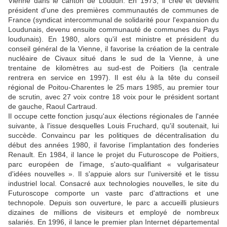
Vienne dans le canton de Loudun. En 1973, il crée et devient
président d'une des premières communautés de communes de
France (syndicat intercommunal de solidarité pour l'expansion du
Loudunais, devenu ensuite communauté de communes du Pays
loudunais). En 1980, alors qu'il est ministre et président du
conseil général de la Vienne, il favorise la création de la centrale
nucléaire de Civaux situé dans le sud de la Vienne, à une
trentaine de kilomètres au sud-est de Poitiers (la centrale
rentrera en service en 1997). Il est élu à la tête du conseil
régional de Poitou-Charentes le 25 mars 1985, au premier tour
de scrutin, avec 27 voix contre 18 voix pour le président sortant
de gauche, Raoul Cartraud.
Il occupe cette fonction jusqu'aux élections régionales de l'année
suivante, à l'issue desquelles Louis Fruchard, qu'il soutenait, lui
succède. Convaincu par les politiques de décentralisation du
début des années 1980, il favorise l’implantation des fonderies
Renault. En 1984, il lance le projet du Futuroscope de Poitiers,
parc européen de l'image, s'auto-qualifiant « vulgarisateur
d'idées nouvelles ». Il s'appuie alors sur l'université et le tissu
industriel local. Consacré aux technologies nouvelles, le site du
Futuroscope comporte un vaste parc d'attractions et une
technopole. Depuis son ouverture, le parc a accueilli plusieurs
dizaines de millions de visiteurs et employé de nombreux
salariés. En 1996, il lance le premier plan Internet départemental