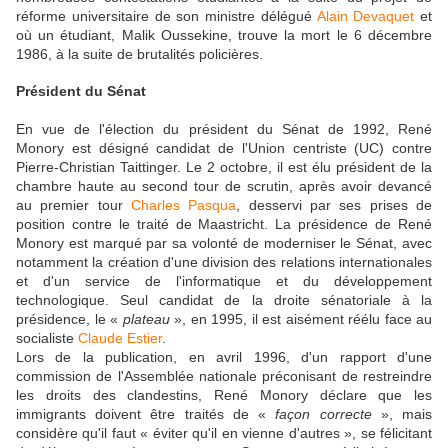
réforme universitaire de son ministre délégué
Alain Devaquet
et
où un étudiant, Malik Oussekine, trouve la mort le 6 décembre
1986, à la suite de brutalités policières.
Président du Sénat
En vue de l'élection du président du Sénat de 1992, René
Monory est désigné candidat de l'Union centriste (UC) contre
Pierre-Christian Taittinger. Le 2 octobre, il est élu président de la
chambre haute au second tour de scrutin, après avoir devancé
au premier tour
Charles Pasqua
, desservi par ses prises de
position contre le traité de Maastricht. La présidence de René
Monory est marqué par sa volonté de moderniser le Sénat, avec
notamment la création d'une division des relations internationales
et d'un service de l'informatique et du développement
technologique. Seul candidat de la droite sénatoriale à la
présidence, le «
plateau
», en 1995, il est aisément réélu face au
socialiste
Claude Estier
.
Lors de la publication, en avril 1996, d'un rapport d'une
commission de l'Assemblée nationale préconisant de restreindre
les droits des clandestins, René Monory déclare que les
immigrants doivent être traités de «
façon correcte
», mais
considère qu'il faut « éviter qu'il en vienne d'autres », se félicitant