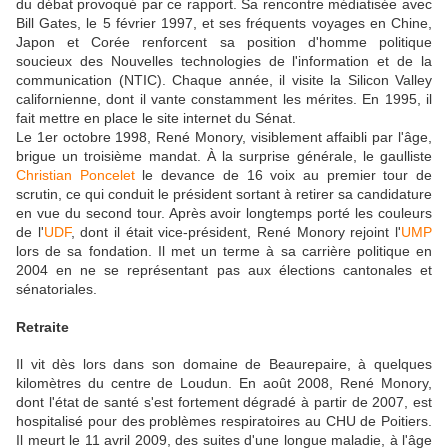
du débat provoqué par ce rapport. Sa rencontre médiatisée avec
Bill Gates, le 5 février 1997, et ses fréquents voyages en Chine,
Japon et Corée renforcent sa position d'homme politique
soucieux des Nouvelles technologies de l'information et de la
communication (NTIC). Chaque année, il visite la Silicon Valley
californienne, dont il vante constamment les mérites. En 1995, il
fait mettre en place le site internet du Sénat.
Le 1er octobre 1998, René Monory, visiblement affaibli par l'âge,
brigue un troisième mandat. À la surprise générale, le gaulliste
Christian Poncelet
le devance de 16 voix au premier tour de
scrutin, ce qui conduit le président sortant à retirer sa candidature
en vue du second tour. Après avoir longtemps porté les couleurs
de l'
UDF
, dont il était vice-président, René Monory rejoint l'
UMP
lors de sa fondation. Il met un terme à sa carrière politique en
2004 en ne se représentant pas aux élections cantonales et
sénatoriales.
Retraite
Il vit dès lors dans son domaine de Beaurepaire, à quelques
kilomètres du centre de Loudun. En août 2008, René Monory,
dont l'état de santé s'est fortement dégradé à partir de 2007, est
hospitalisé pour des problèmes respiratoires au CHU de Poitiers.
Il meurt le 11 avril 2009, des suites d'une longue maladie, à l'âge