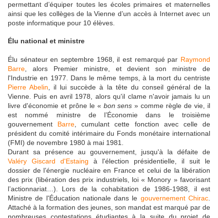
permettant d’équiper toutes les écoles primaires et maternelles
ainsi que les collèges de la Vienne d’un accès à Internet avec un
poste informatique pour 10 élèves.
Élu national et ministre
Élu sénateur en septembre 1968, il est remarqué par
Raymond
Barre
, alors Premier ministre, et devient son ministre de
l'Industrie en 1977. Dans le même temps, à la mort du centriste
Pierre Abelin
, il lui succède à la tête du conseil général de la
Vienne. Puis en avril 1978, alors qu'il clame n'avoir jamais lu un
livre d'économie et prône le «
bon sens
» comme règle de vie, il
est nommé ministre de l’Économie dans le troisième
gouvernement
Barre
, cumulant cette fonction avec celle de
président du comité intérimaire du Fonds monétaire international
(FMI) de novembre 1980 à mai 1981.
Durant sa présence au gouvernement, jusqu'à la défaite de
Valéry Giscard d'Estaing
à l'élection présidentielle, il suit le
dossier de l’énergie nucléaire en France et celui de la libération
des prix (libération des prix industriels, loi « Monory » favorisant
l’actionnariat…). Lors de la cohabitation de 1986-1988, il est
Ministre de l'Éducation nationale dans le
gouvernement
Chirac
.
Attaché à la formation des jeunes, son mandat est marqué par de
nombreuses contestations étudiantes à la suite du projet de