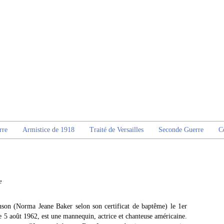
rre
Armistice de 1918
Traité de Versailles
Seconde Guerre
C
e
on (Norma Jeane Baker selon son certificat de baptême) le 1er
e 5 août 1962, est une mannequin, actrice et chanteuse américaine.