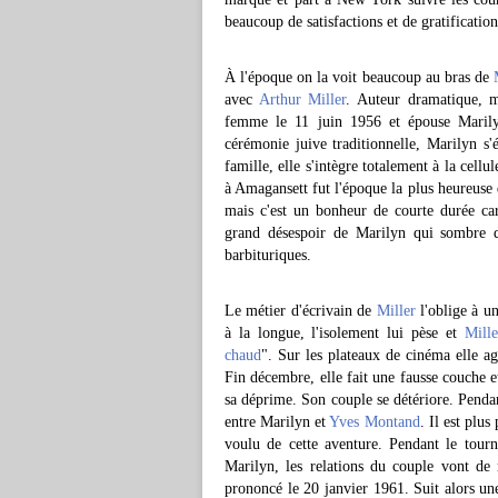
beaucoup de satisfactions et de gratificatio
À l'époque on la voit beaucoup au bras de
avec
Arthur Miller
. Auteur dramatique, ma
femme le 11 juin 1956 et épouse Marilyn
cérémonie juive traditionnelle, Marilyn s'
famille, elle s'intègre totalement à la cellu
à Amagansett fut l'époque la plus heureuse d
mais c'est un bonheur de courte durée car 
grand désespoir de Marilyn qui sombre d
barbituriques.
Le métier d'écrivain de
Miller
l'oblige à u
à la longue, l'isolement lui pèse et
Mille
chaud
". Sur les plateaux de cinéma elle ag
Fin décembre, elle fait une fausse couche 
sa déprime. Son couple se détériore. Penda
entre Marilyn et
Yves Montand
. Il est plu
voulu de cette aventure. Pendant le tour
Marilyn, les relations du couple vont de
prononcé le 20 janvier 1961. Suit alors un