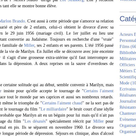
ns tant elle se montre bonne élève.
Caté
Marlon Brando
. C'est aussi à cette période que s'amorce sa relation
rié et père de 2 enfants, celui-ci obtient le divorce d'avec sa
 le 29 juin 1956 (mariage civil). Le 1er juillet eu lieu une
Acteurs E
étant convertie au Judaïsme. Toujours en recherche d'une "vraie"
Personnal
le familiale de
Miller
, ses 2 enfants et ses parents. L'été 1956 passé
Films
(66
e la vie de Marilyn. En Juillet elle se découvre avec joie enceinte
Bibliothè
il s'agit d'une grossesse extra-utérine qu'il faut interrompre au
Militaires
ans la dépression. A deux reprises on la sauve d'overdoses de
Officiers
Métiers D
Scientifi
Mode
(10
ne certaine solitude qui au début, semble convenir à Marilyn, mais
Ecrivains
r
insiste pour qu'elle accepte le tournage de "
Certains l'aiment
Réalisate
ace tout le monde par ses caprices et aussi ses nombreux retards.
Journalis
et même le triomphe de "
Certains l'aiment chaud
" ne la sort pas de
Résistant
nt le tournage du film "
Le milliardaire
" le bruit court d'une idylle
Chanteur
s probable que Marilyn ait eu un béguin pour lui mais qu'il n'ait pas
Evèneme
nage du film "
Les désaxés
" spécialement réécrit par
Miller
pour
Organisat
 mal en pis. Ils se séparent en novembre 1960. Le divorce sera
Organisat
e longue période de dépression. Séjours en clinique, abus d'alcool