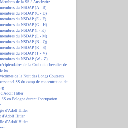
s Membres de la SS à Auschwitz
s membres du NSDAP (A - B)
s membres du NSDAP (C - D)
s membres du NSDAP (E - F)
s membres du NSDAP (G - H)
s membres du NSDAP (I - K)
s membres du NSDAP (L - M)
s membres du NSDAP (N - Q)
s membres du NSDAP (R - S)
s membres du NSDAP (T - V)
s membres du NSDAP (W - Z)
 récipiendaires de la Croix de chevalier de
de fer
 victimes de la Nuit des Longs Couteaux
personnel SS du camp de concentration de
urg
 d'Adolf Hitler
 SS en Pologne durant l'occupation
e
ie d'Adolf Hitler
 d'Adolf Hitler
lle d'Adolf Hitler
anze