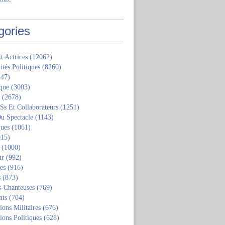
gories
t Actrices
(12062)
ités Politiques
(8260)
47)
que
(3003)
(2678)
 Ss Et Collaborateurs
(1251)
u Spectacle
(1143)
ques
(1061)
15)
(1000)
ur
(992)
tes
(916)
s
(873)
s-Chanteuses
(769)
nts
(704)
ions Militaires
(676)
ions Politiques
(628)