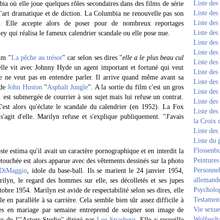
Liste de
ia où elle joue quelques rôles secondaires dans des films de série
Liste de
'art dramatique et de diction. La Columbia ne renouvelle pas son
Liste de
. Elle accepte alors de poser pour de nombreux reportages
Liste de
 qui réalisa le fameux calendrier scandale ou elle pose nue.
Liste de
Liste de
lm "
La pêche au trésor
" car selon ses dires "
elle a le plus beau cul
Liste de
lle vit avec Johnny Hyde un agent important et fortuné qui veut
Liste de
lle ne veut pas en entendre parler. Il arrive quand même avant sa
Liste de
 de
John Huston
"
Asphalt Jungle
". A la sortie du film c'est un gros
Liste de
st submergée de courrier à son sujet mais lui refuse un contrat.
Liste de
'est alors qu'éclate le scandale du calendrier (en 1952). La Fox
Liste des
s'agit d'elle. Marilyn refuse et s'explique publiquement. "J'avais
la Croix 
Liste des
Liste du 
Flossenb
ste estima qu'il avait un caractère pornographique et en interdit la
Peintures
etouchée est alors apparue avec des vêtements dessinés sur la photo
Personnel
 DiMaggio
, idole du base-ball. Ils se marient le 24 janvier 1954,
allemand
lyn, le regard des hommes sur elle, ses décolletés et ses jupes
Psycholog
obre 1954. Marilyn est avide de respectabilité selon ses dires, elle
Testament
e en parallèle à sa carrière. Cela semble bien sûr assez difficile à
Vie sexue
des en mariage par semaine entreprend de soigner son image de
Wolfssch
s de l'"Actors Studio" dirigé par
Lee Strasberg
. Elle y recueille