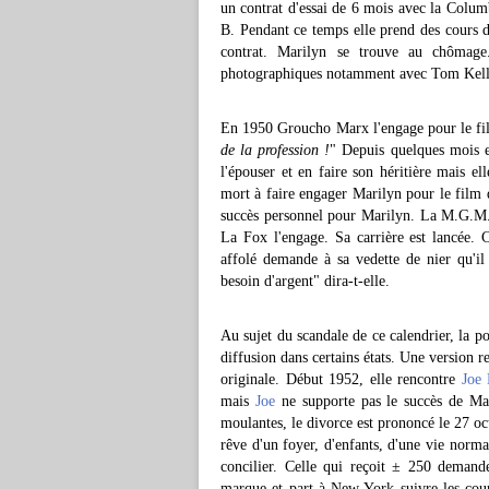
un contrat d'essai de 6 mois avec la Columb
B. Pendant ce temps elle prend des cours d
contrat. Marilyn se trouve au chômage
photographiques notamment avec Tom Kelley
En 1950 Groucho Marx l'engage pour le fi
de la profession !
" Depuis quelques mois e
l'épouser et en faire son héritière mais e
mort à faire engager Marilyn pour le film
succès personnel pour Marilyn. La M.G.M. e
La Fox l'engage. Sa carrière est lancée. C
affolé demande à sa vedette de nier qu'il 
besoin d'argent" dira-t-elle.
Au sujet du scandale de ce calendrier, la po
diffusion dans certains états. Une version r
originale. Début 1952, elle rencontre
Joe
mais
Joe
ne supporte pas le succès de Mari
moulantes, le divorce est prononcé le 27 oct
rêve d'un foyer, d'enfants, d'une vie normal
concilier. Celle qui reçoit ± 250 deman
marque et part à New York suivre les cour