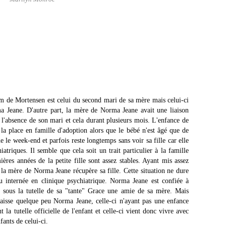
m de Mortensen est celui du second mari de sa mère mais celui-ci
ma Jeane. D'autre part, la mère de Norma Jeane avait une liaison
 l'absence de son mari et cela durant plusieurs mois. L'enfance de
a place en famille d'adoption alors que le bébé n'est âgé que de
 le week-end et parfois reste longtemps sans voir sa fille car elle
atriques. Il semble que cela soit un trait particulier à la famille
res années de la petite fille sont assez stables. Ayant mis assez
 la mère de Norma Jeane récupère sa fille. Cette situation ne dure
 internée en clinique psychiatrique. Norma Jeane est confiée à
ts sous la tutelle de sa "tante" Grace une amie de sa mère. Mais
laisse quelque peu Norma Jeane, celle-ci n'ayant pas une enfance
t la tutelle officielle de l'enfant et celle-ci vient donc vivre avec
ants de celui-ci.