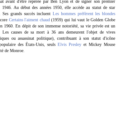
nat avant d'être repérée par Ben Lyon et de signer son premier
 1946. Au début des années 1950, elle accède au statut de star
. Ses grands succès incluent
Les hommes préfèrent les blondes
ncore
Certains l'aiment chaud
(1959) qui lui vaut le Golden Globe
en 1960. En dépit de son immense notoriété, sa vie privée est un
ite. Les causes de sa mort à 36 ans demeurent l'objet de vives
iques ou assassinat politique), contribuant à son statut d'icône
 populaire des États-Unis, seuls
Elvis Presley
et Mickey Mouse
rité de Monroe.