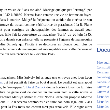
 un voisin de 5 ans son aîné. Mariage quelque peu "arrangé" par
juin 1942 à 20h30. Norma Jeane entame une vie de femme au foyer,
 dans la marine. Malgré la fréquentation assidue du cinéma de son
trouve du travail comme vérificatrice de parachutes à la R. Plane
nt pour consigne de photographier des femmes au travail pour
que. Elle fait la couverture du magazine "Fank" du 26 juin 1945.
loire depuis son enfance, elle se présente à l'agence de mannequins
ss Snively qui l'incite à se décolorer en blonde pour plus de
Docu
e la carrière de mannequin est incompatible avec celle d'épouse et
orce qui sera prononcé le 2 octobre 1946.
1ère aud
Constitut
Derniers 
Généalogi
es magazines, Miss Snively lui arrange une entrevue avec Ben Lyon
General d
ox
qui lui permit de faire un bout d'essai. Le verdict est sans appel
Guerre d'
te, le "sex-appeal".
Daryl Zanuck
donna l'ordre à Lyon de lui faire
Guerre d
ative de génie c'est de donner un nouveau nom à cette nouvelle
Liste des
'actrice Marilyn Miller et c'est Norma Jeane qui propose Monroe
Liste des
lle. Elle n'accepta néanmoins d'en faire son nom légal que 7 ans
Liste des
 pour la Fox mais son contrat n'est pas renouvelé. Elle signe alors