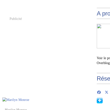
A pr
Publicité
Voir le p
Overblog
Rése
Marilyn Monroe