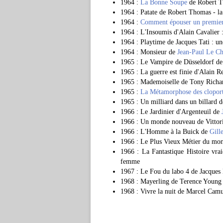
1964 :
La Bonne Soupe
de Robert 
1964 : Patate de Robert Thomas - la 
1964 :
Comment épouser un premier
1964 : L'Insoumis d'Alain Cavalier 
1964 : Playtime de Jacques Tati : u
1964 : Monsieur de
Jean-Paul Le Ch
1965 : Le Vampire de Düsseldorf d
1965 : La guerre est finie d'Alain Re
1965 : Mademoiselle de Tony Richard
1965 :
La Métamorphose des clopor
1965 : Un milliard dans un billard 
1966 : Le Jardinier d'Argenteuil de
1966 : Un monde nouveau de Vittor
1966 : L'Homme à la Buick de
Gill
1966 : Le Plus Vieux Métier du mon
1966 : La Fantastique Histoire vra
femme
1967 : Le Fou du labo 4 de Jacques 
1968 : Mayerling de Terence Young :
1968 : Vivre la nuit de Marcel Camu