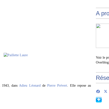
A pr
Voir le p
Overblog
Rése
n 1943, dans
Adieu Léonard
de
Pierre Prévert
. Elle repose au