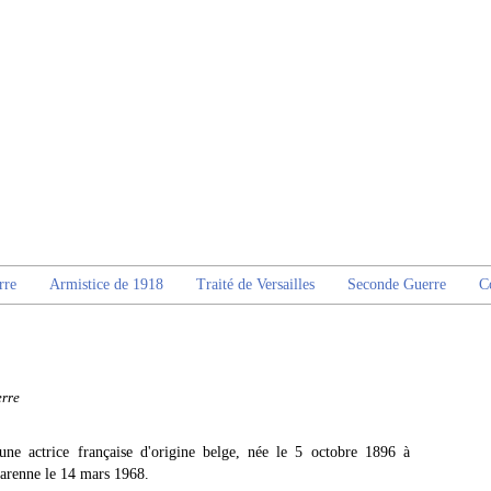
rre
Armistice de 1918
Traité de Versailles
Seconde Guerre
C
rre
 une actrice française d'origine belge, née le 5 octobre 1896 à
Garenne le 14 mars 1968.