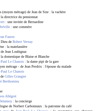
s (moyen métrage) de Jean de Size : la vachère
 la directrice du pensionnat
vert
: une invitée de Bernardine
Dréville
: une commère
ean Faurez
n Dieu de
Robert Vernay
ne : la matelassière
de Jean Loubignac
 la domestique de Blaise et Blanche
-Paul Le Chanois
: la dame pipi de la gare
yen métrage - de Jean Perdrix : l'épouse du malade
-Paul Le Chanois
de
Gilles Grangier
é Berthomieu
er
ves Allégret
Delannoy
: la concierge
ulogne de Norbert Carbonnaux : la patronne du café