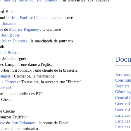
et moi
de
Jean-Paul Le Chanois
: la spectatrice aux cheveux
ard-Huit
 moi de
Jean-Paul Le Chanois
: une commère
 Boisrond
pe
de
Maurice Regamey
: la crémière
e
Jean Boyer
e
Julien Duvivier
: la marchande de journaux
bib
chel Boisrond
Docu
e Jean Gourguet
s Lampin : une dame à l'église
rbert Carbonnaux : une cliente de la brasserie
1ère aud
rangier
: Clémence, la marchande
Constitut
Le Chanois
: Toussainte, la servante rue "Plumet"
Derniers 
isrond
Généalogi
e : la demoiselle des PTT
General d
e Chenal
Guerre d'
Guerre d
ce Cloche
Liste des
rançois Truffaut
Liste des
acre
de
Jean Delannoy
: la bonne de l'abbé
Liste des
la dame du commissariat