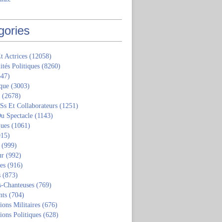
gories
t Actrices
(12058)
ités Politiques
(8260)
47)
que
(3003)
(2678)
 Ss Et Collaborateurs
(1251)
u Spectacle
(1143)
ques
(1061)
15)
(999)
ur
(992)
tes
(916)
s
(873)
s-Chanteuses
(769)
nts
(704)
ions Militaires
(676)
ions Politiques
(628)