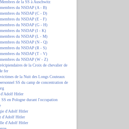
s Membres de la SS à Auschwitz
s membres du NSDAP (A - B)
s membres du NSDAP (C - D)
s membres du NSDAP (E - F)
s membres du NSDAP (G - H)
s membres du NSDAP (I - K)
s membres du NSDAP (L - M)
s membres du NSDAP (N - Q)
s membres du NSDAP (R - S)
s membres du NSDAP (T - V)
s membres du NSDAP (W - Z)
 récipiendaires de la Croix de chevalier de
de fer
 victimes de la Nuit des Longs Couteaux
personnel SS du camp de concentration de
urg
 d'Adolf Hitler
 SS en Pologne durant l'occupation
e
ie d'Adolf Hitler
 d'Adolf Hitler
lle d'Adolf Hitler
anze