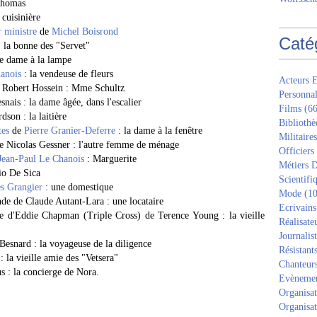
Thomas
cuisinière
 ministre
de
Michel Boisrond
Caté
: la bonne des "Servet"
ne dame à la lampe
anois
: la vendeuse de fleurs
Acteurs E
e Robert Hossein : Mme Schultz
Personnal
snais : la dame âgée, dans l'escalier
Films
(66
son : la laitière
Bibliothè
tes
de
Pierre Granier-Deferre
: la dame à la fenêtre
Militaires
de Nicolas Gessner : l'autre femme de ménage
Officiers
Jean-Paul Le Chanois
: Marguerite
Métiers D
io De Sica
Scientifi
es Grangier
: une domestique
Mode
(10
de de Claude Autant-Lara : une locataire
Ecrivains
ie d'Eddie Chapman (Triple Cross) de Terence Young : la vieille
Réalisate
Journalis
Besnard : la voyageuse de la diligence
Résistant
 la vieille amie des "Vetsera"
Chanteur
s : la concierge de Nora.
Evèneme
Organisat
Organisat