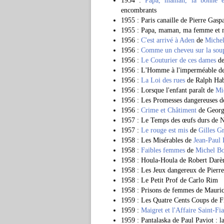
1954 :
Papa, maman, la bonne 
encombrants
1955 : Paris canaille de Pierre Gasp
1955 : Papa, maman, ma femme et
1956 :
C'est arrivé à Aden
de
Michel
1956 :
Comme un cheveu sur la sou
1956 :
Le Couturier de ces dames
d
1956 : L'Homme à l'imperméable d
1956 :
La Loi des rues
de Ralph Ha
1956 : Lorsque l'enfant paraît de
Mi
1956 : Les Promesses dangereuses d
1956 :
Crime et Châtiment
de George
1957 : Le Temps des œufs durs de No
1957 :
Le rouge est mis
de
Gilles G
1958 : Les Misérables de
Jean-Paul 
1958 :
Faibles femmes
de
Michel Bo
1958 : Houla-Houla de Robert Darèn
1958 : Les Jeux dangereux de Pierr
1958 : Le Petit Prof de Carlo Rim
1958 : Prisons de femmes de Mauri
1959 : Les Quatre Cents Coups de F
1959 :
Maigret et l'Affaire Saint-Fi
1959 : Pantalaska de Paul Paviot : 