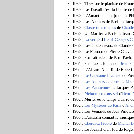
1959 : Tirez sur le pianiste de Franç
1959 : Le Travail c'est la liberté de
1960 : L'Amant de cinq jours de Ph
1960 : Les Amours de Paris de Jacq
1960 :
Classe tous risques
de
Claude
1960 : Un Martien à Paris de Jean-
1960 :
La vérité
d'
Henri-Georges Cl
1960 : Les Godelureaux de Claude 
1960 : Le Mouton de Pierre Chevalie
1960 : Portrait-robot de Paul Paviot
1961 : Par-dessus le mur de
Jean-Pa
1961 : L'Affaire Nina B. de Robert
1961 :
Le Capitaine Fracasse
de Pier
1961 :
Les Amours célèbres
de
Mich
1961 :
Les Parisiennes
de Jacques Po
1962 :
Mélodie en sous-sol
d'
Henri 
1962 : Muriel ou le temps d'un retour
1962 :
Les Mystères de Paris
d'
Andr
1962 : Les Veinards de Jack Pinotea
1963 : L'assassin connaît la musique
1963 :
Cherchez l'idole
de
Michel B
1963 : Le Journal d'un fou de Roge