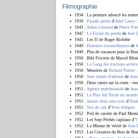
Filmographie
1934 : La peinture adoucit les mœur
1939 :
Paradis perdu
d'
Abel Gance
:
1943 :
Adieu Léonard
de
Pierre Pré
1945 :
La Ferme du pendu
de
Jean 
1945 : Les J3 de Roger Richebé
1949 :
Histoires extraordinaires
de
J
1949 : Plus de vacances pour le Bo
1950 : Bibi Fricotin de Marcel Blistè
1950 :
Le Gang des tractions-arrière
1950 : Meurtres de
Richard Pottier
:
1950 :
Sans laisser d'adresse
de
Jean
1950 : Deux cœurs sur la route - mo
1951 :
Agence matrimoniale
de
Jean
1951 :
Le Plus Joli Péché du monde
1951 :
Jamais deux sans trois
d'
Andr
1951 :
Nez de cuir
d'
Yves Allégret
1952 : Poil de carotte de Paul Mesni
1952 : Les Sept Péchés capitaux d'
Y
1952 : La Minute de vérité de
Jean 
1953 : Les Corsaires du Bois de Bo