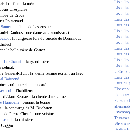
Liste de
ois Truffaut : la mère
Liste de
 Louis Grospierre
Liste de
ilippe de Broca
Liste de
ues Poitrenaud
Liste de
 Sautet
: la dame de l'ascenseur
Liste de
Daniel Daninos : une dame au commissariat
Liste de
ouzot
: la religieuse lors du suicide de Dominique
Liste de
Chabrol
Liste de
r : la belle-mère de Gaston
Liste de
Liste de
ul Le Chanois
: la grand-mère
Liste des
 Siodmak
la Croix 
re Gaspard-Huit : la vieille femme portant un fagot
Liste des
el Boisrond
Liste du 
itrenaud : une dame au café
Flossenb
Verneuil
: l'habilleuse
Peintures
 d'Alain Resnais : la cliente dans la rue
Personnel
é Hunebelle
: Jeanne, la bonne
allemand
u : la concierge de M. Bricheton
Psycholog
... de Pierre Chenal : une voisine
Testament
oisrond
: la caissière
Vie sexue
r Coggio
Wolfssch