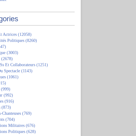
gories
t Actrices
(12058)
ités Politiques
(8260)
47)
que
(3003)
(2678)
 Ss Et Collaborateurs
(1251)
u Spectacle
(1143)
ques
(1061)
15)
(999)
ur
(992)
tes
(916)
s
(873)
s-Chanteuses
(769)
nts
(704)
ions Militaires
(676)
ions Politiques
(628)