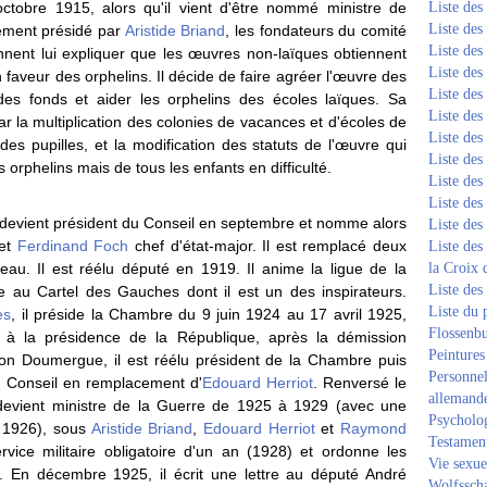
ctobre 1915, alors qu'il vient d'être nommé ministre de
Liste de
Liste de
nement présidé par
Aristide Briand
, les fondateurs du comité
Liste de
iennent lui expliquer que les œuvres non-laïques obtiennent
Liste de
 faveur des orphelins. Il décide de faire agréer l'œuvre des
Liste de
 des fonds et aider les orphelins des écoles laïques. Sa
Liste de
la multiplication des colonies de vacances et d'écoles de
Liste de
é des pupilles, et la modification des statuts de l'œuvre qui
Liste de
rphelins mais de tous les enfants en difficulté.
Liste de
Liste de
l devient président du Conseil en septembre et nomme alors
Liste de
et
Ferdinand Foch
chef d'état-major. Il est remplacé deux
Liste des
u. Il est réélu député en 1919. Il anime la ligue de la
la Croix 
Liste des
e au Cartel des Gauches dont il est un des inspirateurs.
Liste du 
es
, il préside la Chambre du 9 juin 1924 au 17 avril 1925,
Flossenb
à la présidence de la République, après la démission
Peintures
ton Doumergue, il est réélu président de la Chambre puis
Personnel
u Conseil en remplacement d'
Edouard Herriot
. Renversé le
allemand
evient ministre de la Guerre de 1925 à 1929 (avec une
Psycholog
n 1926), sous
Aristide Briand
,
Edouard Herriot
et
Raymond
Testament
 service militaire obligatoire d'un an (1928) et ordonne les
Vie sexue
. En décembre 1925, il écrit une lettre au député André
Wolfssch