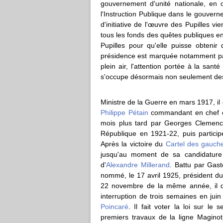
gouvernement d'unité nationale, en o
l'Instruction Publique dans le gouver
d'initiative de l'œuvre des Pupilles v
tous les fonds des quêtes publiques en
Pupilles pour qu'elle puisse obtenir
présidence est marquée notamment par 
plein air, l'attention portée à la sant
s'occupe désormais non seulement des o
Ministre de la Guerre en mars 1917, i
Philippe Pétain
commandant en chef 
mois plus tard par Georges Clemencea
République en 1921-22, puis particip
Après la victoire du
Cartel des gauch
jusqu'au moment de sa candidature 
d'
Alexandre Millerand
. Battu par Gas
nommé, le 17 avril 1925, président d
22 novembre de la même année, il d
interruption de trois semaines en jui
Poincaré
. Il fait voter la loi sur le
premiers travaux de la ligne Maginot