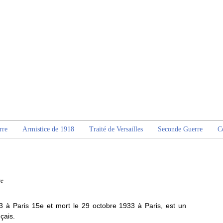
rre
Armistice de 1918
Traité de Versailles
Seconde Guerre
C
re
 à Paris 15e et mort le 29 octobre 1933 à Paris, est un
çais.