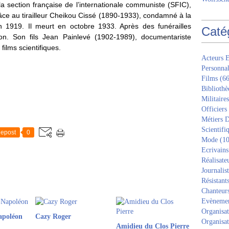
 section française de l’internationale communiste (SFIC),
grâce au tirailleur Cheikou Cissé (1890-1933), condamné à la
n 1919. Il meurt en octobre 1933. Après des funérailles
Caté
on. Son fils Jean Painlevé (1902-1989), documentariste
films scientifiques.
Acteurs E
Personnal
Films
(66
Bibliothè
Militaires
Officiers
Métiers D
Scientifi
epost
0
Mode
(10
Ecrivains
Réalisate
Journalis
Résistant
Chanteur
Evèneme
Organisat
apoléon
Cazy Roger
Organisat
Amidieu du Clos Pierre