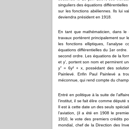
singuliers des équations différentielle
sur les fonctions abéliennes. Ils lui 
deviendra président en 1918.
En tant que mathématicien, dans le
travaux portèrent principalement sur le
les fonctions elliptiques, l'analyse
équations différentielles du 1er ordre
second ordre. Les équations de la forme
et y', portent son nom et permirent u
y" = 6y² + x, possédant des solutio
Painlevé. Enfin Paul Painlevé a tr
méconnue, qui rend compte du champ gr
Entré en politique à la suite de l'aff
l'institut, il se fait élire comme déput
Il est à cette date un des seuls spécial
l'aviation, (il a été en 1908 le premi
1910, le vote des premiers crédits po
mondial, chef de la Direction des Inv