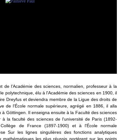
ent de l'Académie des sciences, normalien, professeur à la
ole polytechnique, élu à l'Académie des sciences en 1900, il
ffaire Dreyfus et deviendra membre de la Ligue des droits de
ve de l'École normale supérieure, agrégé en 1886, il alla
n à Göttingen. Il enseigna ensuite à la Faculté des sciences
ur à la faculté des sciences de l'université de Paris (1892-
u Collège de France (1897-1900) et à l'École normale
e Sur les lignes singulières des fonctions analytiques
x mathématiques les plus réussis portèrent sur les points