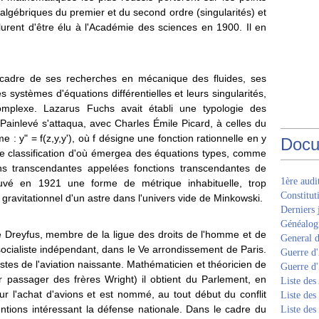
s algébriques du premier et du second ordre (singularités) et
valurent d'être élu à l'Académie des sciences en 1900. Il en
 cadre de ses recherches en mécanique des fluides, ses
s systèmes d'équations différentielles et leurs singularités,
 complexe. Lazarus Fuchs avait établi une typologie des
. Painlevé s'attaqua, avec Charles Émile Picard, à celles du
 : y" = f(z,y,y'), où f désigne une fonction rationnelle en y
Docu
ne classification d'où émergea des équations types, comme
ns transcendantes appelées fonctions transcendantes de
1ère aud
ouvé en 1921 une forme de métrique inhabituelle, trop
Constitut
avitationnel d'un astre dans l'univers vide de Minkowski.
Derniers 
Généalogi
aire Dreyfus, membre de la ligue des droits de l'homme et de
General d
é socialiste indépendant, dans le Ve arrondissement de Paris.
Guerre d'
istes de l'aviation naissante. Mathématicien et théoricien de
Guerre d
er passager des frères Wright) il obtient du Parlement, en
Liste des
ur l'achat d'avions et est nommé, au tout début du conflit
Liste des
entions intéressant la défense nationale. Dans le cadre du
Liste des