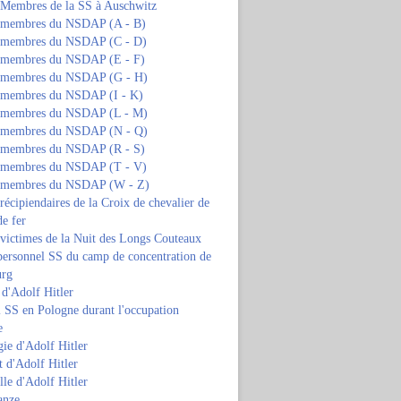
s Membres de la SS à Auschwitz
s membres du NSDAP (A - B)
s membres du NSDAP (C - D)
s membres du NSDAP (E - F)
s membres du NSDAP (G - H)
s membres du NSDAP (I - K)
s membres du NSDAP (L - M)
s membres du NSDAP (N - Q)
s membres du NSDAP (R - S)
s membres du NSDAP (T - V)
s membres du NSDAP (W - Z)
 récipiendaires de la Croix de chevalier de
de fer
 victimes de la Nuit des Longs Couteaux
personnel SS du camp de concentration de
urg
 d'Adolf Hitler
 SS en Pologne durant l'occupation
e
ie d'Adolf Hitler
 d'Adolf Hitler
lle d'Adolf Hitler
anze