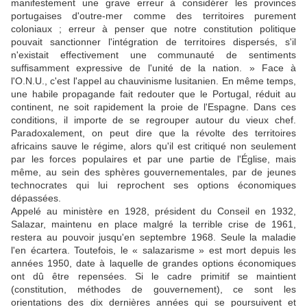
manifestement une grave erreur à considérer les provinces
portugaises d'outre-mer comme des territoires purement
coloniaux ; erreur à penser que notre constitution politique
pouvait sanctionner l'intégration de territoires dispersés, s'il
n'existait effectivement une communauté de sentiments
suffisamment expressive de l'unité de la nation. » Face à
l'O.N.U., c'est l'appel au chauvinisme lusitanien. En même temps,
une habile propagande fait redouter que le Portugal, réduit au
continent, ne soit rapidement la proie de l'Espagne. Dans ces
conditions, il importe de se regrouper autour du vieux chef.
Paradoxalement, on peut dire que la révolte des territoires
africains sauve le régime, alors qu'il est critiqué non seulement
par les forces populaires et par une partie de l'Église, mais
même, au sein des sphères gouvernementales, par de jeunes
technocrates qui lui reprochent ses options économiques
dépassées.
Appelé au ministère en 1928, président du Conseil en 1932,
Salazar, maintenu en place malgré la terrible crise de 1961,
restera au pouvoir jusqu'en septembre 1968. Seule la maladie
l'en écartera. Toutefois, le « salazarisme » est mort depuis les
années 1950, date à laquelle de grandes options économiques
ont dû être repensées. Si le cadre primitif se maintient
(constitution, méthodes de gouvernement), ce sont les
orientations des dix dernières années qui se poursuivent et