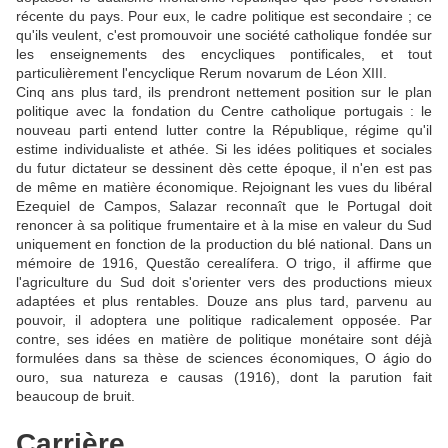
récente du pays. Pour eux, le cadre politique est secondaire ; ce
qu'ils veulent, c'est promouvoir une société catholique fondée sur
les enseignements des encycliques pontificales, et tout
particulièrement l'encyclique Rerum novarum de Léon XIII.
Cinq ans plus tard, ils prendront nettement position sur le plan
politique avec la fondation du Centre catholique portugais : le
nouveau parti entend lutter contre la République, régime qu'il
estime individualiste et athée. Si les idées politiques et sociales
du futur dictateur se dessinent dès cette époque, il n'en est pas
de même en matière économique. Rejoignant les vues du libéral
Ezequiel de Campos, Salazar reconnaît que le Portugal doit
renoncer à sa politique frumentaire et à la mise en valeur du Sud
uniquement en fonction de la production du blé national. Dans un
mémoire de 1916, Questão cerealífera. O trigo, il affirme que
l'agriculture du Sud doit s'orienter vers des productions mieux
adaptées et plus rentables. Douze ans plus tard, parvenu au
pouvoir, il adoptera une politique radicalement opposée. Par
contre, ses idées en matière de politique monétaire sont déjà
formulées dans sa thèse de sciences économiques, O ágio do
ouro, sua natureza e causas (1916), dont la parution fait
beaucoup de bruit.
Carrière