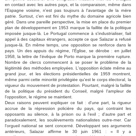
en contact avec les autres pays, et la comparaison, même dans
l'Espagne voisine, n'est pas toujours à l'avantage de la mère
patrie. Surtout, c'en est fini du mythe du domaine agricole bien
géré. Dans une pareille perspective, la mise en place du premier
plan de développement en 1953 marque la faillite de la politique
imposée jusque-là. Le Portugal commence à s'industrialiser, fait
appel à des capitaux étrangers, accepte ce que Salazar a refusé
jusque-là. En même temps, une opposition se renforce dans le
pays. Un des appuis du régime, l'Église, se dérobe : en juillet
1958, la lettre de l'évêque de Porto marque la première rupture.
Nombre de clercs commencent à se poser le problème de la
légitimité des méthodes employées. L'opposition éclate même au
grand jour, et les élections présidentielles de 1959 montrent,
même parmi cette minorité privilégiée qu'est le corps électoral, la
vigueur du mouvement de protestation. Pourtant, malgré la faillite
de la politique du président du Conseil, malgré l'ampleur de
l'opposition, le régime se maintient.
Deux raisons peuvent expliquer ce fait : d'une part, la rigueur
accrue de la répression policière du pays, qui contraint les
opposants au silence, à la prison ou à l'exil ; d'autre part et
paradoxalement, les soulèvements nationalistes outre-mer. Car
l'orgueil national se sent concerné. Développant ses arguments
antérieurs, Salazar affirme le 30 juin 1961 : « Il y a