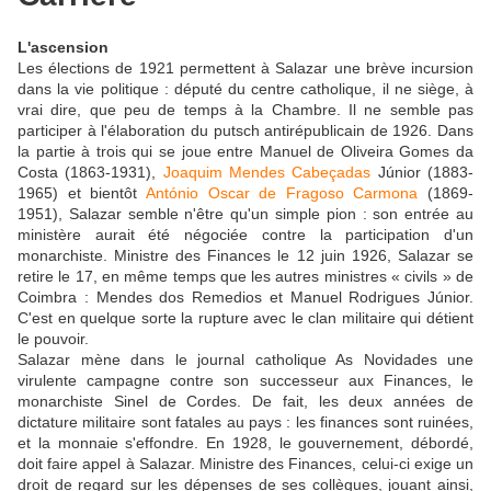
L'ascension
Les élections de 1921 permettent à Salazar une brève incursion
dans la vie politique : député du centre catholique, il ne siège, à
vrai dire, que peu de temps à la Chambre. Il ne semble pas
participer à l'élaboration du putsch antirépublicain de 1926. Dans
la partie à trois qui se joue entre Manuel de Oliveira Gomes da
Costa (1863-1931),
Joaquim Mendes Cabeçadas
Júnior (1883-
1965) et bientôt
António Oscar de Fragoso Carmona
(1869-
1951), Salazar semble n'être qu'un simple pion : son entrée au
ministère aurait été négociée contre la participation d'un
monarchiste. Ministre des Finances le 12 juin 1926, Salazar se
retire le 17, en même temps que les autres ministres « civils » de
Coimbra : Mendes dos Remedios et Manuel Rodrigues Júnior.
C'est en quelque sorte la rupture avec le clan militaire qui détient
le pouvoir.
Salazar mène dans le journal catholique As Novidades une
virulente campagne contre son successeur aux Finances, le
monarchiste Sinel de Cordes. De fait, les deux années de
dictature militaire sont fatales au pays : les finances sont ruinées,
et la monnaie s'effondre. En 1928, le gouvernement, débordé,
doit faire appel à Salazar. Ministre des Finances, celui-ci exige un
droit de regard sur les dépenses de ses collègues, jouant ainsi,