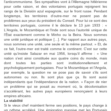
l'anticommunisme. Ses sympathies vont à l'Allemagne hitlérienne
pour cette raison, et des volontaires portugais rejoignent les
rangs de la División azul espagnole, sur le front russe. Pendant
longtemps, les territoires d'outre-mer ne posent pas de
problèmes aux yeux du président du Conseil. Pour lui ce sont des
territoires portugais, comme il le déclare le 13 juin 1933 : «
L'Angola, le Mozambique et l'Inde sont sous l'autorité unique de
l'État exactement comme le Minho ou la Beira. Nous sommes
une unité juridique et politique […]. Par rapport aux autres pays,
nous sommes une unité, une seule et la même partout. » Et, de
ce fait, l'outre-mer est traité comme le continent. C'est sur cette
unité qu'insiste Salazar en mai 1956, lorsqu'il affirme : « Une
nation s'est ainsi constituée aux quatre coins du monde, mais
dont toutes les parties sont institutionnellement et
psychologiquement portugaises. Pour le Mozambique et l'Angola,
par exemple, la question ne se pose pas de savoir s'ils sont
autonomes ou non. Ils sont plus que ça. Ils sont aussi
indépendants que l'indépendance de la nation. » Façon de nier
un problème qui se posait au moment où, la décolonisation
s'accélérant, les autres pays européens renonçaient à leurs
empires africains.
La stabilité
Si le vieux chef maintient ferme ses positions, le pays change à
un rythme accéléré. Une émigration massive met les Portugais