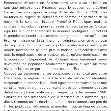
Économiste de formation, Salazar entra dans la vie politique en
tant que ministre des Finances avec le soutien du président
Óscar Carmona, après le coup d'État du 28 mai 1926. Les
militaires du régime se considéraient comme les gardiens de la
nation à la suite de l'instable Première République, mais ils
ignoraient les solutions pour redresser le pays. En un an, Salazar
équilibra le budget et stabilisa la monnaie portugaise. Il produisit
le premier de nombreux excédents budgétaires et lorsqu'il devint
Premier ministre en 1932, il promut l'administration civile au sein
du régime à un moment où la politique des autres nations du
monde devenait de plus en plus militarisée. L'objectif de Salazar
était la dépolitisation de la société, plutôt qu'une mobilisation de
la population. Cependant, le Portugal resta largement sous-
développé, sa population relativement pauvre et avec un faible
niveau d'instruction par rapport au reste de l'Europe.
Opposé au communisme, au socialisme, au syndicalisme et au
libéralisme, le régime de Salazar était de nature conservateur,
corporatiste et nationaliste. Il était également capitaliste dans une
certaine mesure, bien que de manière très conditionnée jusqu'au
début de la phase finale de son règne, dans les années 1960.
Salazar prit ses distances avec le fascisme et le nazisme, qu'il
décrivit comme un « césarisme païen » ne reconnaissant pas de
limites juridiques, religieuses et morales. Tout au long de sa vie,