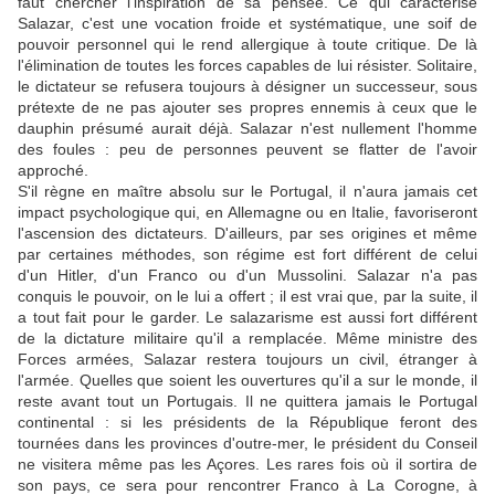
faut chercher l'inspiration de sa pensée. Ce qui caractérise
Salazar, c'est une vocation froide et systématique, une soif de
pouvoir personnel qui le rend allergique à toute critique. De là
l'élimination de toutes les forces capables de lui résister. Solitaire,
le dictateur se refusera toujours à désigner un successeur, sous
prétexte de ne pas ajouter ses propres ennemis à ceux que le
dauphin présumé aurait déjà. Salazar n'est nullement l'homme
des foules : peu de personnes peuvent se flatter de l'avoir
approché.
S'il règne en maître absolu sur le Portugal, il n'aura jamais cet
impact psychologique qui, en Allemagne ou en Italie, favoriseront
l'ascension des dictateurs. D'ailleurs, par ses origines et même
par certaines méthodes, son régime est fort différent de celui
d'un Hitler, d'un Franco ou d'un Mussolini. Salazar n'a pas
conquis le pouvoir, on le lui a offert ; il est vrai que, par la suite, il
a tout fait pour le garder. Le salazarisme est aussi fort différent
de la dictature militaire qu'il a remplacée. Même ministre des
Forces armées, Salazar restera toujours un civil, étranger à
l'armée. Quelles que soient les ouvertures qu'il a sur le monde, il
reste avant tout un Portugais. Il ne quittera jamais le Portugal
continental : si les présidents de la République feront des
tournées dans les provinces d'outre-mer, le président du Conseil
ne visitera même pas les Açores. Les rares fois où il sortira de
son pays, ce sera pour rencontrer Franco à La Corogne, à