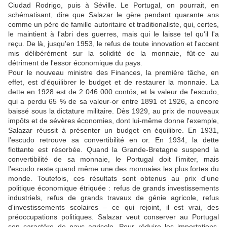
Ciudad Rodrigo, puis à Séville. Le Portugal, on pourrait, en
schématisant, dire que Salazar le gère pendant quarante ans
comme un père de famille autoritaire et traditionaliste, qui, certes,
le maintient à l'abri des guerres, mais qui le laisse tel qu'il l'a
reçu. De là, jusqu'en 1953, le refus de toute innovation et l'accent
mis délibérément sur la solidité de la monnaie, fût-ce au
détriment de l'essor économique du pays.
Pour le nouveau ministre des Finances, la première tâche, en
effet, est d'équilibrer le budget et de restaurer la monnaie. La
dette en 1928 est de 2 046 000 contós, et la valeur de l'escudo,
qui a perdu 65 % de sa valeur-or entre 1891 et 1926, a encore
baissé sous la dictature militaire. Dès 1929, au prix de nouveaux
impôts et de sévères économies, dont lui-même donne l'exemple,
Salazar réussit à présenter un budget en équilibre. En 1931,
l'escudo retrouve sa convertibilité en or. En 1934, la dette
flottante est résorbée. Quand la Grande-Bretagne suspend la
convertibilité de sa monnaie, le Portugal doit l'imiter, mais
l'escudo reste quand même une des monnaies les plus fortes du
monde. Toutefois, ces résultats sont obtenus au prix d'une
politique économique étriquée : refus de grands investissements
industriels, refus de grands travaux de génie agricole, refus
d'investissements scolaires – ce qui rejoint, il est vrai, des
préoccupations politiques. Salazar veut conserver au Portugal
son caractère de pays agricole. Pour réduire les importations,