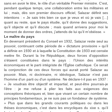
sans en avoir le titre, le rôle d'un véritable Premier ministre. C'est,
pendant quelque temps, une collaboration entre les militaires et
lui ; mais, dès son premier discours officiel, Salazar définit ses
intentions : « Je sais très bien ce que je veux et où je vais […]
quant au reste, que le pays étudie, qu'il donne des suggestions,
qu'il objecte et qu'il discute ; mais quand arrivera pour moi le
moment de donner des ordres, j'attends de lui qu'il m'obéisse. »
Le maître du pays
En devenant président du Conseil en 1932, Salazar reste seul au
pouvoir, continuant cette période de « dictature provisoire » qu'il
a définie en 1930 et à laquelle la Constitution de 1933 est censée
mettre fin. Durant la Ire République, deux forces d'opposition
s'étaient constituées dans le pays : l'Union des intérêts
économiques et le parti intégriste de l'Église catholique. Ce serait
la conjonction de ces deux forces qui aurait porté Salazar au
pouvoir. Mais, ni doctrinaire, ni idéologue, Salazar n'est pas
l'homme d'un parti ou d'un système. Ne déclare-t-il pas en 1937 :
« Je voudrais être objectif et impartial, et peut-être pourrais-je
l'être : je me refuse à plier les faits aux exigences des
conceptions théoriques et, bien que vivant un certain nombre de
principes fondamentaux, je ne suis pas un fondateur de système.
» Plus que dans les grands courants politiques ou dans les
thèses économiques, c'est dans les encycliques du xixe s. qu'il