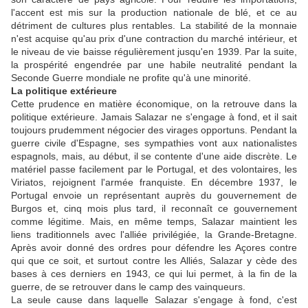
l'accent est mis sur la production nationale de blé, et ce au
détriment de cultures plus rentables. La stabilité de la monnaie
n'est acquise qu'au prix d'une contraction du marché intérieur, et
le niveau de vie baisse régulièrement jusqu'en 1939. Par la suite,
la prospérité engendrée par une habile neutralité pendant la
Seconde Guerre mondiale ne profite qu'à une minorité.
La politique extérieure
Cette prudence en matière économique, on la retrouve dans la
politique extérieure. Jamais Salazar ne s'engage à fond, et il sait
toujours prudemment négocier des virages opportuns. Pendant la
guerre civile d'Espagne, ses sympathies vont aux nationalistes
espagnols, mais, au début, il se contente d'une aide discrète. Le
matériel passe facilement par le Portugal, et des volontaires, les
Viriatos, rejoignent l'armée franquiste. En décembre 1937, le
Portugal envoie un représentant auprès du gouvernement de
Burgos et, cinq mois plus tard, il reconnaît ce gouvernement
comme légitime. Mais, en même temps, Salazar maintient les
liens traditionnels avec l'alliée privilégiée, la Grande-Bretagne.
Après avoir donné des ordres pour défendre les Açores contre
qui que ce soit, et surtout contre les Alliés, Salazar y cède des
bases à ces derniers en 1943, ce qui lui permet, à la fin de la
guerre, de se retrouver dans le camp des vainqueurs.
La seule cause dans laquelle Salazar s'engage à fond, c'est