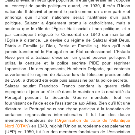
Salazar évita la rhétorique populiste. Il était généralement opposé
au concept de partis politiques quand, en 1930, il créa l'Union
nationale. Il décrivit et promut le parti comme un « non-parti » et
annonça que l'Union nationale serait l'antithèse d'un parti
politique. Salazar a également promu le catholicisme, mais a
soutenu que le rôle de l'Église était social et non politique, et a
par conséquent négocié le Concordat de 1940 qui maintenait
l'Église à distance. La devise du régime de Salazar était Deus,
Pátria e Família (« Dieu, Patrie et Famille »), bien qu'il n'ait
jamais transformé le Portugal en un État confessionnel. L’Estado
Novo permit à Salazar d'exercer un grand pouvoir politique. Il
utilisa la censure et la police secrète PIDE pour réprimer
l'opposition. Un des opposants, Humberto Delgado, qui contesta
ouvertement le régime de Salazar lors de l'élection présidentielle
de 1958, a d'abord été exilé puis assassiné par la police secrète.
Salazar soutint Francisco Franco pendant la guerre civile
espagnole et joua un rôle clé dans le maintien de la neutralité du
Portugal pendant la Seconde Guerre mondiale, tout en
fournissant de l'aide et de l'assistance aux Alliés. Bien qu'il fût une
dictature, le Portugal sous son règne participa à la fondation de
certaines organisations internationales. Il fut l'un des douze
membres fondateurs de l'
Organisation du traité de l'Atlantique
Nord
(
OTAN
) en 1949, rejoinit l'Union européenne des paiements
(UEP) en 1950, fut l'un des membres fondateurs de l'Association