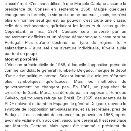
s'accélèrent. C'est sans difficulté que Marcelo Caetano assume la
présidence du Conseil en septembre 1968. Malgré quelques
changements formels, la vie politique se poursuit ; mais, ce n'est
plus un homme seul qui est au pouvoir, c'est toute une classe,
celle des technocrates, qu'irritaient les lenteurs du vieux guide.
Cependant, en mai 1974, Caetano sera renversé par un
mouvement d'officiers et un régime démocratique s'instaurera au
Portugal. Plus qu'une doctrine, un type de régime, le «
salazarisme » aura été une aventure individuelle, fût-elle subie
par tout un peuple.
Mort et postérité
L'élection présidentielle de 1958, à laquelle l’opposition présente
comme candidat le général Humberto Delgado, marque le début
d’une crise politique interne. Salazar introduit quelques réformes
plus symboliques qu'efficaces. Mais les méthodes du
gouvernement ne changent pas. En 1961, un paquebot de
croisière, le Santa Maria, est dérouté par un opposant, Henrique
Galvão, qui trouvera refuge au Brésil. En 1965, des agents de la
PIDE enlèvent et tuent en Espagne le général Delgado, devenu le
symbole de l’opposition anti-salazariste, et sa secrétaire, près de
Badajoz. Il est contraint de renoncer au pouvoir en 1968, après
avoir été victime d'un accident vasculaire cérébral. Il est remplacé
par Marcelo Caetano. Mais ayant été nommé « président du