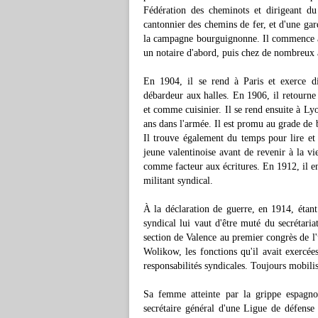
Fédération des cheminots et dirigeant du
cantonnier des chemins de fer, et d'une ga
la campagne bourguignonne. Il commence à t
un notaire d'abord, puis chez de nombreux 
En 1904, il se rend à Paris et exerce di
débardeur aux halles. En 1906, il retourn
et comme cuisinier. Il se rend ensuite à Lyo
ans dans l'armée. Il est promu au grade de b
Il trouve également du temps pour lire et 
jeune valentinoise avant de revenir à la v
comme facteur aux écritures. En 1912, il ent
militant syndical.
À la déclaration de guerre, en 1914, étant
syndical lui vaut d'être muté du secrétaria
section de Valence au premier congrès de l
Wolikow, les fonctions qu'il avait exercée
responsabilités syndicales. Toujours mobili
Sa femme atteinte par la grippe espagn
secrétaire général d'une Ligue de défense 