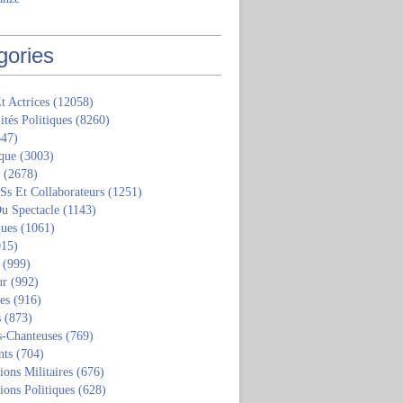
gories
t Actrices
(12058)
ités Politiques
(8260)
47)
que
(3003)
(2678)
 Ss Et Collaborateurs
(1251)
u Spectacle
(1143)
ques
(1061)
15)
(999)
ur
(992)
tes
(916)
s
(873)
s-Chanteuses
(769)
nts
(704)
ions Militaires
(676)
ions Politiques
(628)