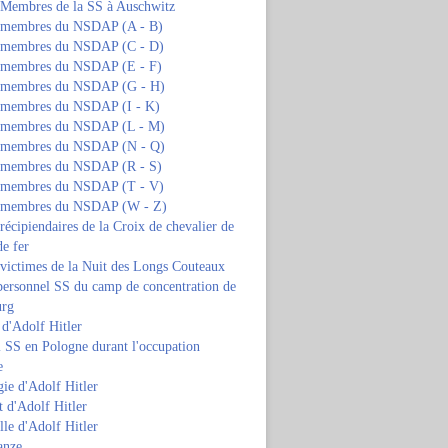
s Membres de la SS à Auschwitz
s membres du NSDAP (A - B)
s membres du NSDAP (C - D)
s membres du NSDAP (E - F)
s membres du NSDAP (G - H)
s membres du NSDAP (I - K)
s membres du NSDAP (L - M)
s membres du NSDAP (N - Q)
s membres du NSDAP (R - S)
s membres du NSDAP (T - V)
s membres du NSDAP (W - Z)
 récipiendaires de la Croix de chevalier de
de fer
 victimes de la Nuit des Longs Couteaux
personnel SS du camp de concentration de
urg
 d'Adolf Hitler
 SS en Pologne durant l'occupation
e
ie d'Adolf Hitler
 d'Adolf Hitler
lle d'Adolf Hitler
anze