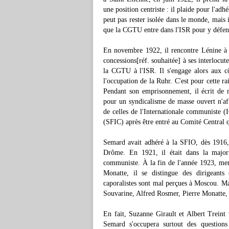
une position centriste : il plaide pour l'ad
peut pas rester isolée dans le monde, mais 
que la CGTU entre dans l'ISR pour y défen
En novembre 1922, il rencontre Lénine 
concessions[réf. souhaitée] à ses interlocut
la CGTU à l'ISR. Il s'engage alors aux c
l'occupation de la Ruhr. C'est pour cette ra
Pendant son emprisonnement, il écrit de 
pour un syndicalisme de masse ouvert n'aff
de celles de l'Internationale communiste (I
(SFIC) après être entré au Comité Central 
Semard avait adhéré à la SFIO, dès 1916, 
Drôme. En 1921, il était dans la major
communiste. À la fin de l'année 1923, mem
Monatte, il se distingue des dirigeant
caporalistes sont mal perçues à Moscou. Mais
Souvarine, Alfred Rosmer, Pierre Monatte,
En fait, Suzanne Girault et Albert Treint 
Semard s'occupera surtout des questions 