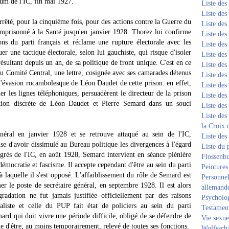
um de l'IC, fin mai 1927.
Liste de
Liste de
rêté, pour la cinquième fois, pour des actions contre la Guerre du
Liste de
mprisonné à la Santé jusqu'en janvier 1928. Thorez lui confirme
Liste de
ons du parti français et réclame une rupture électorale avec les
Liste de
er une tactique électorale, selon lui gauchiste, qui risque d'isoler
Liste de
résultant depuis un an, de sa politique de front unique. C'est en ce
Liste de
u Comité Central, une lettre, cosignée avec ses camarades détenus
Liste de
de l'évasion rocambolesque de Léon Daudet de cette prison. en effet,
Liste de
r les lignes téléphoniques, persuadèrent le directeur de la prison
Liste de
ation discrète de Léon Daudet et Pierre Semard dans un souci
Liste de
Liste des
la Croix 
énéral en janvier 1928 et se retrouve attaqué au sein de l'IC,
Liste des
se d'avoir dissimulé au Bureau politique les divergences à l'égard
Liste du 
grès de l'IC, en août 1928, Semard intervient en séance plénière
Flossenb
émocratie et fascisme. Il accepte cependant d'être au sein du parti
Peintures
 à laquelle il s'est opposé. L'affaiblissement du rôle de Semard est
Personnel
er le poste de secrétaire général, en septembre 1928. Il est alors
allemand
radation ne fut jamais justifiée officiellement par des raisons
Psycholog
ialiste et celle du PUP fait état de policiers au sein du parti
Testament
rd qui doit vivre une période difficile, obligé de se défendre de
Vie sexue
me d'être, au moins temporairement, relevé de toutes ses fonctions.
Wolfssch