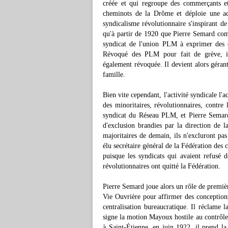
créée et qui regroupe des commerçants et 
cheminots de la Drôme et déploie une act
syndicalisme révolutionnaire s'inspirant de
qu'à partir de 1920 que Pierre Semard comm
syndicat de l'union PLM à exprimer des d
Révoqué des PLM pour fait de grève, 
également révoquée. Il devient alors géran
famille.
Bien vite cependant, l'activité syndicale l'a
des minoritaires, révolutionnaires, contre
syndicat du Réseau PLM, et Pierre Semard
d'exclusion brandies par la direction de l
majoritaires de demain, ils n'excluront pa
élu secrétaire général de la Fédération de
puisque les syndicats qui avaient refusé
révolutionnaires ont quitté la Fédération.
Pierre Semard joue alors un rôle de premiè
Vie Ouvrière pour affirmer des conceptions
centralisation bureaucratique. Il réclame 
signe la motion Mayoux hostile au contrôle 
à Saint-Étienne, en juin 1922, il prend