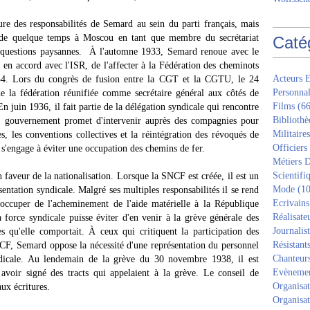
re des responsabilités de Semard au sein du parti français, mais
réside quelque temps à Moscou en tant que membre du secrétariat
Caté
es questions paysannes. À l'automne 1933, Semard renoue avec le
 en accord avec l'ISR, de l'affecter à la Fédération des cheminots
Acteurs E
 1934. Lors du congrès de fusion entre la CGT et la CGTU, le 24
Personnal
de la fédération réunifiée comme secrétaire général aux côtés de
Films
(66
En juin 1936, il fait partie de la délégation syndicale qui rencontre
Bibliothè
e gouvernement promet d'intervenir auprès des compagnies pour
Militaires
s, les conventions collectives et la réintégration des révoqués de
Officiers
 s'engage à éviter une occupation des chemins de fer.
Métiers D
Scientifi
veur de la nationalisation. Lorsque la SNCF est créée, il est un
Mode
(10
sentation syndicale. Malgré ses multiples responsabilités il se rend
Ecrivains
'occuper de l'acheminement de l'aide matérielle à la République
Réalisate
a force syndicale puisse éviter d'en venir à la grève générale des
Journalis
s qu'elle comportait. À ceux qui critiquent la participation des
Résistant
NCF, Semard oppose la nécessité d'une représentation du personnel
Chanteur
ndicale. Au lendemain de la grève du 30 novembre 1938, il est
Evèneme
avoir signé des tracts qui appelaient à la grève. Le conseil de
Organisat
ux écritures.
Organisat