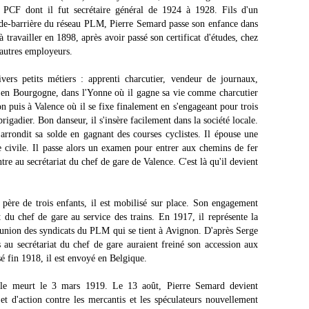
 PCF dont il fut secrétaire général de 1924 à 1928. Fils d'un
rde-barrière du réseau PLM, Pierre Semard passe son enfance dans
ravailler en 1898, après avoir passé son certificat d'études, chez
autres employeurs.
vers petits métiers : apprenti charcutier, vendeur de journaux,
e en Bourgogne, dans l'Yonne où il gagne sa vie comme charcutier
n puis à Valence où il se fixe finalement en s'engageant pour trois
rigadier. Bon danseur, il s'insère facilement dans la société locale.
arrondit sa solde en gagnant des courses cyclistes. Il épouse une
ie civile. Il passe alors un examen pour entrer aux chemins de fer
re au secrétariat du chef de gare de Valence. C'est là qu'il devient
 père de trois enfants, il est mobilisé sur place. Son engagement
t du chef de gare au service des trains. En 1917, il représente la
'union des syndicats du PLM qui se tient à Avignon. D'après Serge
s au secrétariat du chef de gare auraient freiné son accession aux
sé fin 1918, il est envoyé en Belgique.
ole meurt le 3 mars 1919. Le 13 août, Pierre Semard devient
et d'action contre les mercantis et les spéculateurs nouvellement