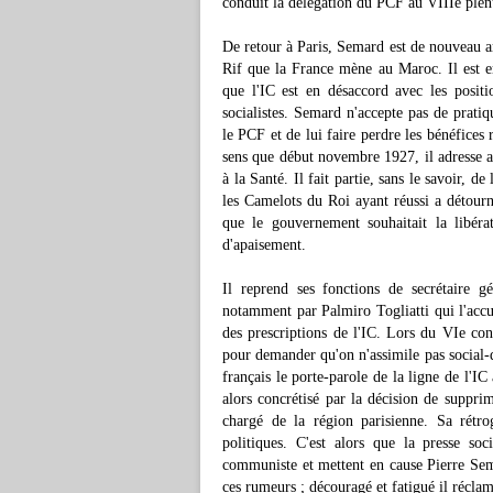
conduit la délégation du PCF au VIIIe plén
De retour à Paris, Semard est de nouveau ar
Rif que la France mène au Maroc. Il est e
que l'IC est en désaccord avec les positi
socialistes. Semard n'accepte pas de pratiqu
le PCF et de lui faire perdre les bénéfices 
sens que début novembre 1927, il adresse a
à la Santé. Il fait partie, sans le savoir, 
les Camelots du Roi ayant réussi a détourne
que le gouvernement souhaitait la libér
d'apaisement.
Il reprend ses fonctions de secrétaire g
notamment par Palmiro Togliatti qui l'accu
des prescriptions de l'IC. Lors du VIe con
pour demander qu'on n'assimile pas social-d
français le porte-parole de la ligne de l'IC
alors concrétisé par la décision de supprim
chargé de la région parisienne. Sa rétrog
politiques. C'est alors que la presse soc
communiste et mettent en cause Pierre Sema
ces rumeurs ; découragé et fatigué il récla