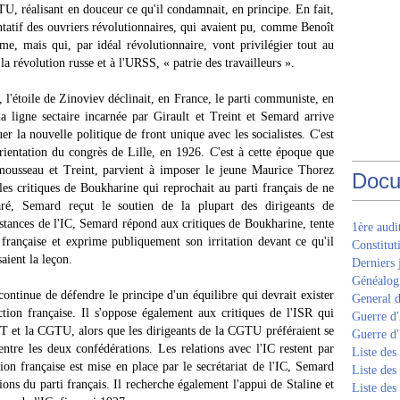
U, réalisant en douceur ce qu'il condamnait, en principe. En fait,
ntatif des ouvriers révolutionnaires, qui avaient pu, comme Benoît
me, mais qui, par idéal révolutionnaire, vont privilégier tout au
 la révolution russe et à l'URSS, « patrie des travailleurs ».
 l'étoile de Zinoviev déclinait, en France, le parti communiste, en
 ligne sectaire incarnée par Girault et Treint et Semard arrive
r la nouvelle politique de front unique avec les socialistes. C'est
'orientation du congrès de Lille, en 1926. C'est à cette époque que
ousseau et Treint, parvient à imposer le jeune Maurice Thorez
Docu
les critiques de Boukharine qui reprochait au parti français de ne
aré, Semard reçut le soutien de la plupart des dirigeants de
nstances de l'IC, Semard répond aux critiques de Boukharine, tente
1ère aud
e française et exprime publiquement son irritation devant ce qu'il
Constitut
aient la leçon.
Derniers 
Généalogi
ntinue de défendre le principe d'un équilibre qui devrait exister
General d
ection française. Il s'oppose également aux critiques de l'ISR qui
Guerre d'
CGT et la CGTU, alors que les dirigeants de la CGTU préféraient se
Guerre d
entre les deux confédérations. Les relations avec l'IC restent par
Liste des
on française est mise en place par le secrétariat de l'IC, Semard
Liste des
ons du parti français. Il recherche également l'appui de Staline et
Liste des