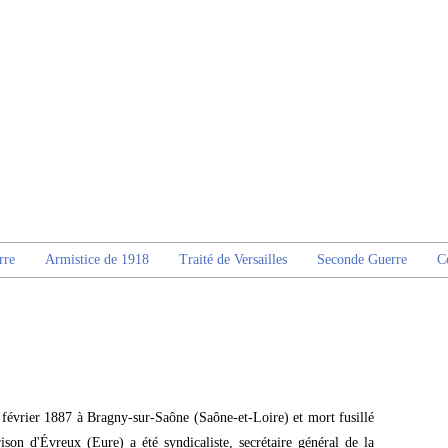
rre
Armistice de 1918
Traité de Versailles
Seconde Guerre
C
 février 1887 à Bragny-sur-Saône (Saône-et-Loire) et mort fusillé
son d'Évreux (Eure) a été syndicaliste, secrétaire général de la