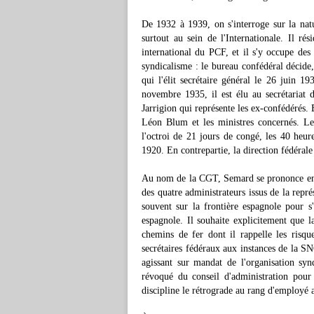
De 1932 à 1939, on s'interroge sur la natu
surtout au sein de l'Internationale. Il 
international du PCF, et il s'y occupe d
syndicalisme : le bureau confédéral décide,
qui l'élit secrétaire général le 26 juin
novembre 1935, il est élu au secrétariat 
Jarrigion qui représente les ex-confédérés. 
Léon Blum et les ministres concernés. L
l'octroi de 21 jours de congé, les 40 heure
1920. En contrepartie, la direction fédérale
Au nom de la CGT, Semard se prononce en fa
des quatre administrateurs issus de la repré
souvent sur la frontière espagnole pour s
espagnole. Il souhaite explicitement que l
chemins de fer dont il rappelle les risque
secrétaires fédéraux aux instances de la S
agissant sur mandat de l'organisation sy
révoqué du conseil d'administration pour 
discipline le rétrograde au rang d'employé a