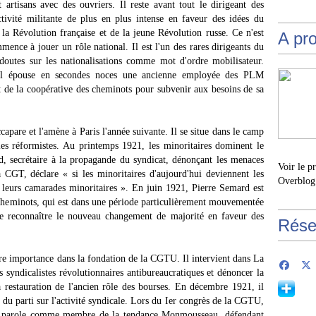
artisans avec des ouvriers. Il reste avant tout le dirigeant des
ivité militante de plus en plus intense en faveur des idées du
 la Révolution française et de la jeune Révolution russe. Ce n'est
A pr
ence à jouer un rôle national. Il est l'un des rares dirigeants du
outes sur les nationalisations comme mot d'ordre mobilisateur.
il épouse en secondes noces une ancienne employée des PLM
t de la coopérative des cheminots pour subvenir aux besoins de sa
ccapare et l'amène à Paris l'année suivante. Il se situe dans le camp
 les réformistes. Au printemps 1921, les minoritaires dominent le
, secrétaire à la propagande du syndicat, dénonçant les menaces
Voir le p
a CGT, déclare « si les minoritaires d'aujourd'hui deviennent les
Overblog
s leurs camarades minoritaires ». En juin 1921, Pierre Semard est
s cheminots, qui est dans une période particulièrement mouvementée
 de reconnaître le nouveau changement de majorité en faveur des
Rése
re importance dans la fondation de la CGTU. Il intervient dans La
 syndicalistes révolutionnaires antibureaucratiques et dénoncer la
la restauration de l'ancien rôle des bourses. En décembre 1921, il
du parti sur l'activité syndicale. Lors du Ier congrès de la CGTU,
 la parole comme membre de la tendance Monmousseau, défendant