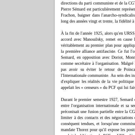
directions du parti communiste et de la CGT
Pierre Sémard est particulièrement représe
Frachon, baigner dans l'anarcho-syndicalis
long des années vingt et trente, la fidélité à
À la fin de l'année 1925, alors qu'en URSS,
accord avec Manouilsky, remet en cause la
véritablement au premier plan pour applique
la première alliance antifasciste. Ce fut l
Semard, en opposition avec Doriot, Monm
comme secrétaire à l'organisation. Malgré 
pas avoir su éviter le retour de Poinc
l'Internationale communiste. Au sein des i
d'expliquer les réalités de la vie politiqu
appelait les « censeurs » du PCF qui lui fais
Durant le premier semestre 1927, Semard co
entre l'organisation internationale et sa s
préconisait une fusion partielle entre la 
limiter à des contacts et des négociations 
conséquent tendues, et lorsqu'une commissi
mandate Thorez pour qu'il expose les positi