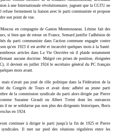
hésion à une Internationale révolutionnaire, jugeant que la CGTU ne
il refuse fermement la liaison avec le parti communiste et propose
dre son point de vue.
à Moscou en compagnie de Gaston Monmousseau. Lénine fait des
eurs, si bien que de retour en France, Semard justifie l'adhésion de
ôtés du parti communiste dans l'action commune engagée contre
ison qu'en 1923 il est arrêté et incarcéré quelques mois à la Santé.
nombreux articles dans La Vie Ouvrière où il plaide notamment
irmant aucune doctrine. Malgré ces prises de position, éloignées
C), il devient en juillet 1924 le secrétaire général du PC français
quelques mois avant.
mais n'avait pas joué de rôle politique dans la Fédération de la
ité du Congrès de Tours et avait donc adhéré au jeune parti
bre de la commission syndicale du parti alors dirigée par Pierre
s comme Suzanne Girault ou Albert Treint dont les outrances
 il ne se solidarise pas non plus des dirigeants historiques, Boris
 exclus en 1924.
vont continuer à diriger le parti jusqu'à la fin de 1925 et Pierre
syndicales. Il met sur pied des réunions régulières entre les