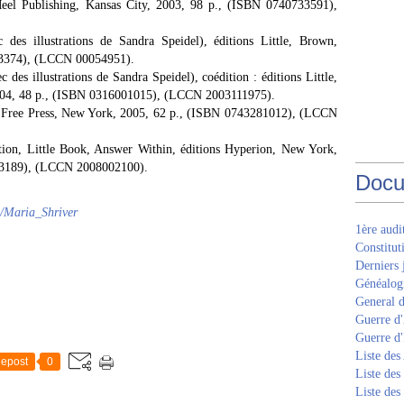
el Publishing, Kansas City, 2003, 98 p., (ISBN 0740733591),
es illustrations de Sandra Speidel), éditions Little, Brown,
33374), (LCCN 00054951).
des illustrations de Sandra Speidel), coédition : éditions Little,
004, 48 p., (ISBN 0316001015), (LCCN 2003111975).
 Free Press, New York, 2005, 62 p., (ISBN 0743281012), (LCCN
ion, Little Book, Answer Within, éditions Hyperion, New York,
23189), (LCCN 2008002100).
Docu
ki/Maria_Shriver
1ère aud
Constitut
Derniers 
Généalogi
General d
Guerre d'
Guerre d
Liste des
epost
0
Liste des
Liste des