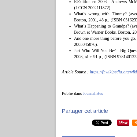
Réédition en 2003 : Andrews McMe
(LCCN 2002111872).
What’s wrong with Timmy? (avec d
Boston, 2001, 48 p., (ISBN 03162
What’s Happening to Grandpa? (avec 
Brown et Warner Books, Boston, 2
And one more thing before you go,
2005045076).
Just Who Will You Be? : Big Quest
2008, xi + 91 p., (ISBN 97814013
Article Source :
https://fr.wikipedia.org/wi
Publié dans
Journalistes
Partager cet article
R