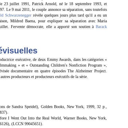
e 23 juillet 1991, Patrick Arnold, né le 18 septembre 1993, et
97. Le 9 mai 2011, le couple annonce sa séparation, sans toutefois
ld Schwarzenegger
révèle quelques jours plus tard qu'il a eu un
ison, Mildred Baena, pour expliquer sa séparation avec Maria
uillet. Fervente démocrate, elle a apporté son soutien à
Barack
visuelles
roductrice exécutive, de deux Emmy Awards, dans les catégories «
ilmmaking » et « Outstanding Children's Nonfiction Program »,
lévisée documentaire en quatre épisodes The Alzheimer Project.
utres producteurs et producteurs exécutifs de la série.
tions de Sandra Speidel), Golden Books, New York, 1999, 32 p.,
837).
fore I Went Out Into the Real World, Warner Books, New York,
526126), (LCCN 99045651).