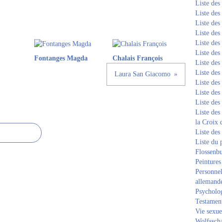
Liste de
Liste de
Liste de
Liste de
Liste de
Liste de
Fontanges Magda
Chalais François
Liste de
Liste de
Laura San Giacomo
Liste de
Liste de
Liste de
Liste des
la Croix 
Liste des
Liste du 
Flossenb
Peintures
Personnel
allemand
Psycholog
Testament
Vie sexue
Wolfssch