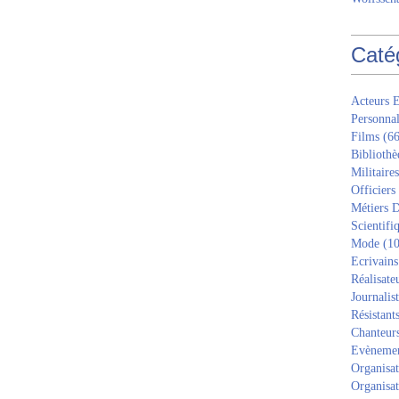
Caté
Acteurs E
Personnal
Films
(66
Bibliothè
Militaires
Officiers
Métiers D
Scientifi
Mode
(10
Ecrivains
Réalisate
Journalis
Résistant
Chanteur
Evèneme
Organisat
Organisat