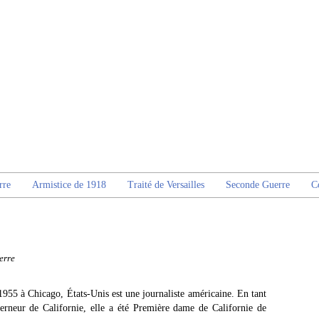
rre
Armistice de 1918
Traité de Versailles
Seconde Guerre
C
erre
55 à Chicago, États-Unis est une journaliste américaine. En tant
erneur de Californie, elle a été Première dame de Californie de