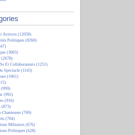
gories
t Actrices
(12058)
ités Politiques
(8260)
47)
que
(3003)
(2678)
 Ss Et Collaborateurs
(1251)
u Spectacle
(1143)
ques
(1061)
15)
(999)
ur
(992)
tes
(916)
s
(873)
s-Chanteuses
(769)
nts
(704)
ions Militaires
(676)
ions Politiques
(628)