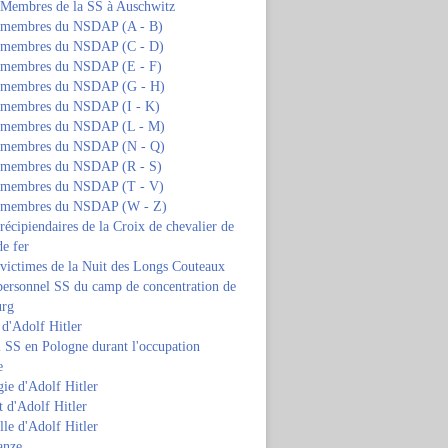
s Membres de la SS à Auschwitz
s membres du NSDAP (A - B)
s membres du NSDAP (C - D)
s membres du NSDAP (E - F)
s membres du NSDAP (G - H)
s membres du NSDAP (I - K)
s membres du NSDAP (L - M)
s membres du NSDAP (N - Q)
s membres du NSDAP (R - S)
s membres du NSDAP (T - V)
s membres du NSDAP (W - Z)
 récipiendaires de la Croix de chevalier de
de fer
 victimes de la Nuit des Longs Couteaux
personnel SS du camp de concentration de
urg
 d'Adolf Hitler
 SS en Pologne durant l'occupation
e
ie d'Adolf Hitler
 d'Adolf Hitler
lle d'Adolf Hitler
anze