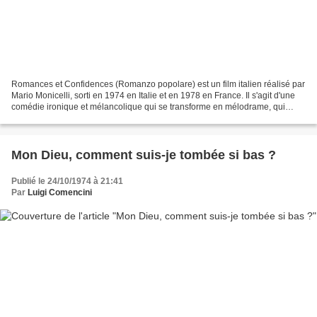
Romances et Confidences (Romanzo popolare) est un film italien réalisé par
Mario Monicelli, sorti en 1974 en Italie et en 1978 en France. Il s'agit d'une
comédie ironique et mélancolique qui se transforme en mélodrame, qui
traite de thèmes comme le conflit...
Mon Dieu, comment suis-je tombée si bas ?
Publié le 24/10/1974 à 21:41
Par
Luigi Comencini