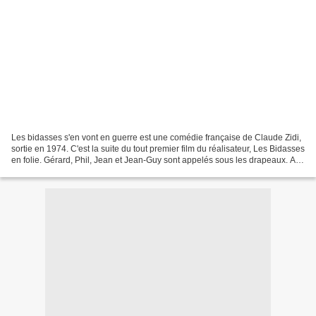
Les bidasses s'en vont en guerre est une comédie française de Claude Zidi,
sortie en 1974. C'est la suite du tout premier film du réalisateur, Les Bidasses
en folie. Gérard, Phil, Jean et Jean-Guy sont appelés sous les drapeaux. Au
même moment, le ministère...