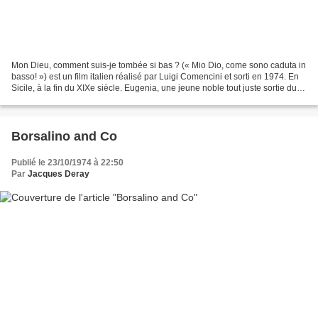
Mon Dieu, comment suis-je tombée si bas ? (« Mio Dio, come sono caduta in
basso! ») est un film italien réalisé par Luigi Comencini et sorti en 1974. En
Sicile, à la fin du XIXe siècle. Eugenia, une jeune noble tout juste sortie du
couvent, est follement...
Borsalino and Co
Publié le 23/10/1974 à 22:50
Par
Jacques Deray