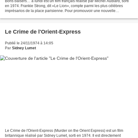
Bons baisers… à lundi est un film français réalisé par Michel Audiard, sorti
en 1974. Frankie Strong, dit «Le Lion», compte parmi les plus célèbres
imprésarios de la place parisienne. Pour promouvoir une nouvelle
chanteuse, Esmeralda, il organise chez...
Le Crime de l'Orient-Express
Publié le 24/11/1974 à 14:05
Par
Sidney Lumet
Le Crime de l'Orient-Express (Murder on the Orient Express) est un film
britannique réalisé par Sidney Lumet, sorti en 1974. Il est directement