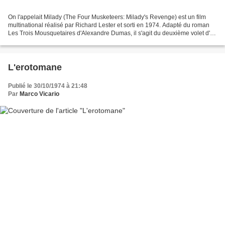
On l'appelait Milady (The Four Musketeers: Milady's Revenge) est un film
multinational réalisé par Richard Lester et sorti en 1974. Adapté du roman
Les Trois Mousquetaires d'Alexandre Dumas, il s'agit du deuxième volet d'un
triptyque commencé l'année...
L'erotomane
Publié le 30/10/1974 à 21:48
Par
Marco Vicario