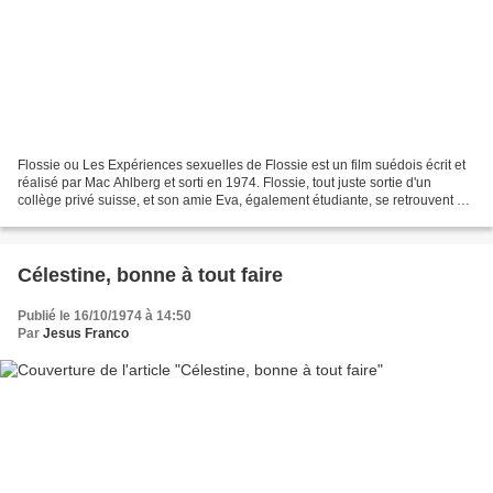
Flossie ou Les Expériences sexuelles de Flossie est un film suédois écrit et
réalisé par Mac Ahlberg et sorti en 1974. Flossie, tout juste sortie d'un
collège privé suisse, et son amie Eva, également étudiante, se retrouvent en
compagnie de Jack, un jeune...
Célestine, bonne à tout faire
Publié le 16/10/1974 à 14:50
Par
Jesus Franco