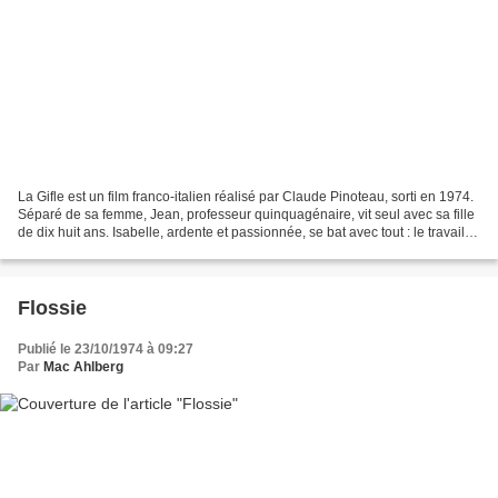
La Gifle est un film franco-italien réalisé par Claude Pinoteau, sorti en 1974.
Séparé de sa femme, Jean, professeur quinquagénaire, vit seul avec sa fille
de dix huit ans. Isabelle, ardente et passionnée, se bat avec tout : le travail,
les garçons, les...
Flossie
Publié le 23/10/1974 à 09:27
Par
Mac Ahlberg