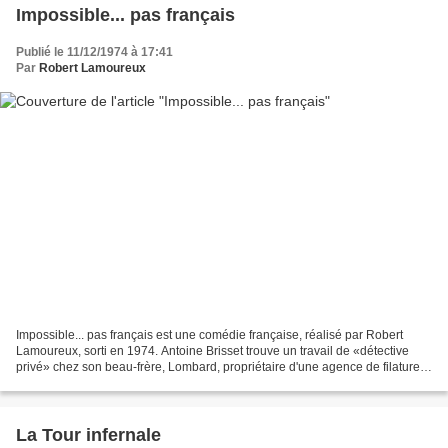
Impossible... pas français
Publié le 11/12/1974 à 17:41
Par
Robert Lamoureux
Impossible... pas français est une comédie française, réalisé par Robert
Lamoureux, sorti en 1974. Antoine Brisset trouve un travail de «détective
privé» chez son beau-frère, Lombard, propriétaire d'une agence de filatures
en tous genres. Il est rejoint...
La Tour infernale