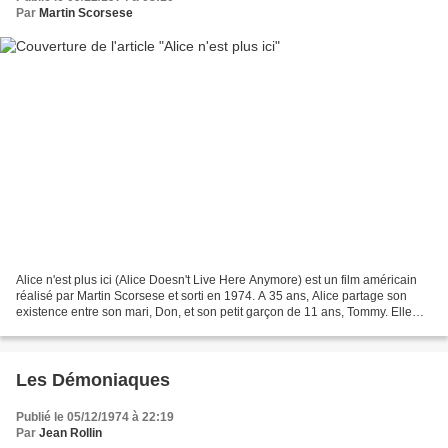
Par
Martin Scorsese
Alice n'est plus ici (Alice Doesn't Live Here Anymore) est un film américain
réalisé par Martin Scorsese et sorti en 1974. A 35 ans, Alice partage son
existence entre son mari, Don, et son petit garçon de 11 ans, Tommy. Elle
regrette toujours de n'avoir...
Les Démoniaques
Publié le 05/12/1974 à 22:19
Par
Jean Rollin