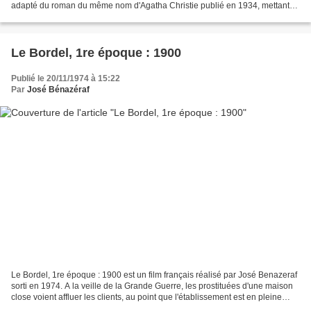
adapté du roman du même nom d'Agatha Christie publié en 1934, mettant
en scène son célèbre détective belge...
Le Bordel, 1re époque : 1900
Publié le 20/11/1974 à 15:22
Par
José Bénazéraf
Le Bordel, 1re époque : 1900 est un film français réalisé par José Benazeraf
sorti en 1974. A la veille de la Grande Guerre, les prostituées d'une maison
close voient affluer les clients, au point que l'établissement est en pleine
effervescence. Le Bordel,...