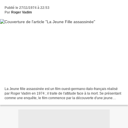
Publié le 27/11/1974 à 22:53
Par
Roger Vadim
La Jeune fille assassinée est un film ouest-germano-italo-français réalisé
par Roger Vadim en 1974 ; il traite de l'attitude face à la mort. Se présentant
comme une enquête, le film commence par la découverte d'une jeune
femme assassinée. Petit à petit,...