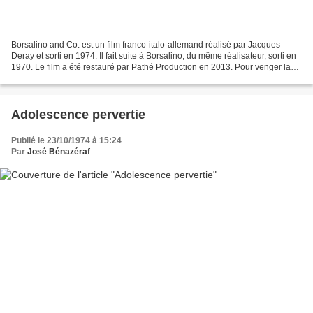
Borsalino and Co. est un film franco-italo-allemand réalisé par Jacques
Deray et sorti en 1974. Il fait suite à Borsalino, du même réalisateur, sorti en
1970. Le film a été restauré par Pathé Production en 2013. Pour venger la
mort de son ami François...
Adolescence pervertie
Publié le 23/10/1974 à 15:24
Par
José Bénazéraf