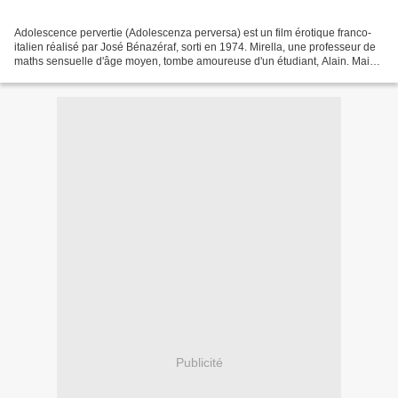
Adolescence pervertie (Adolescenza perversa) est un film érotique franco-
italien réalisé par José Bénazéraf, sorti en 1974. Mirella, une professeur de
maths sensuelle d'âge moyen, tombe amoureuse d'un étudiant, Alain. Mais
son éducation bourgeoise vient...
Publicité