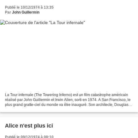
Publié le 10/12/1974 à 13:35
Par
John Guillermin
La Tour infernale (The Towering Inferno) est un film catastrophe américain
réalisé par John Guillermin et Irwin Allen, sorti en 1974. A San Francisco, le
plus grand gratte-ciel du monde va être inauguré. Son architecte, Douglas
Roberts, voit cette soirée...
Alice n'est plus ici
Publié le 09/12/1974 à 08:10