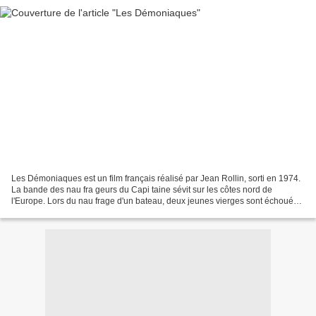
Les Démoniaques est un film français réalisé par Jean Rollin, sorti en 1974.
La bande des nau fra geurs du Capi taine sévit sur les côtes nord de
l'Europe. Lors du nau frage d'un bateau, deux jeunes vierges sont échouées
sur le rivage et vio lées par...