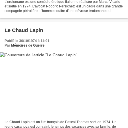
L'erotomane est une comédie érotique italienne réalisée par Marco Vicario
et sortie en 1974. L'avocat Rodolfo Persichetti est un cadre dans une grande
compagnie pétrolière. L'homme souffre d'une névrose érotomane qui
l'empêche d'avoir des relations sexuelles...
Le Chaud Lapin
Publié le 30/10/1974 à 11:01
Par
Mémoires de Guerre
Le Chaud Lapin est un film français de Pascal Thomas sorti en 1974. Un
jeune casanova est contraint, le temps des vacances avec sa famille, de