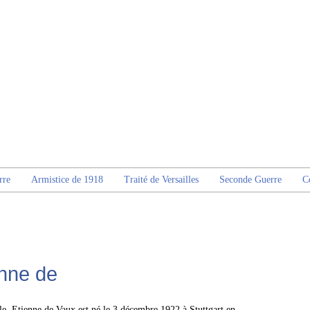
rre
Armistice de 1918
Traité de Versailles
Seconde Guerre
C
nne de
le, Etienne de Vaux est né le 3 décembre 1922 à Stuttgart en