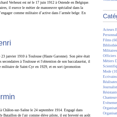
ichard Verheust est né le 17 juin 1912 à Ostende en Belgique.
ires, il exerce le métier de manoeuvre spécialisé dans la
’engager comme militaire d’active dans l’armée belge. En
Caté
Acteurs E
Personnal
Films
(66
enri
Bibliothè
Militaires
Officiers
le 23 janvier 1910 à Toulouse (Haute Garonne). Son père était
Métiers D
s secondaires à Toulouse et l'obtention de son baccalauréat, il
Scientifi
le militaire de Saint-Cyr en 1929, et en sort (promotion
Mode
(10
Ecrivains
Réalisate
Journalis
Résistant
irmin
Chanteur
Evèneme
Organisat
 à Châlon-sur-Saône le 24 septembre 1914. Engagé dans
Organisat
2e Bataillon de l'air comme élève pilote, il est breveté en août