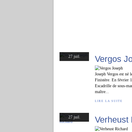
Vergos J
27 juil.
Joseph Vergos est né 
Finistère. En février 1
Escadrille de sous-mar
maître...
LIRE LA SUITE
Verheust 
27 juil.