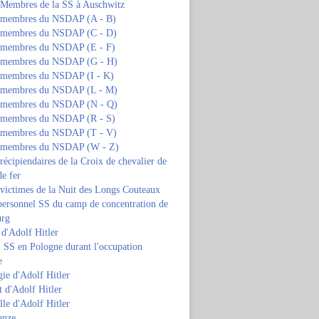
s Membres de la SS à Auschwitz
s membres du NSDAP (A - B)
s membres du NSDAP (C - D)
s membres du NSDAP (E - F)
s membres du NSDAP (G - H)
s membres du NSDAP (I - K)
s membres du NSDAP (L - M)
s membres du NSDAP (N - Q)
s membres du NSDAP (R - S)
s membres du NSDAP (T - V)
s membres du NSDAP (W - Z)
 récipiendaires de la Croix de chevalier de
de fer
 victimes de la Nuit des Longs Couteaux
personnel SS du camp de concentration de
urg
 d'Adolf Hitler
 SS en Pologne durant l'occupation
e
ie d'Adolf Hitler
 d'Adolf Hitler
lle d'Adolf Hitler
anze