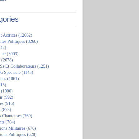
gories
t Actrices
(12062)
ités Politiques
(8260)
47)
que
(3003)
(2678)
 Ss Et Collaborateurs
(1251)
u Spectacle
(1143)
ques
(1061)
15)
(1000)
ur
(992)
tes
(916)
s
(873)
s-Chanteuses
(769)
nts
(704)
ions Militaires
(676)
ions Politiques
(628)