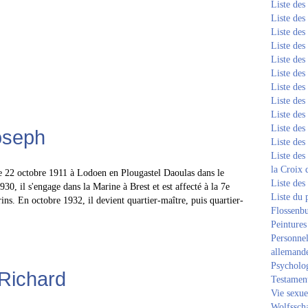
Liste de
Liste de
Liste de
Liste de
Liste de
Liste de
Liste de
Liste de
Liste de
Liste de
oseph
Liste de
Liste des
la Croix 
le 22 octobre 1911 à Lodoen en Plougastel Daoulas dans le
Liste des
930, il s'engage dans la Marine à Brest et est affecté à la 7e
Liste du 
ins. En octobre 1932, il devient quartier-maître, puis quartier-
Flossenb
Peintures
Personnel
allemand
Psycholog
Richard
Testament
Vie sexue
Wolfssch