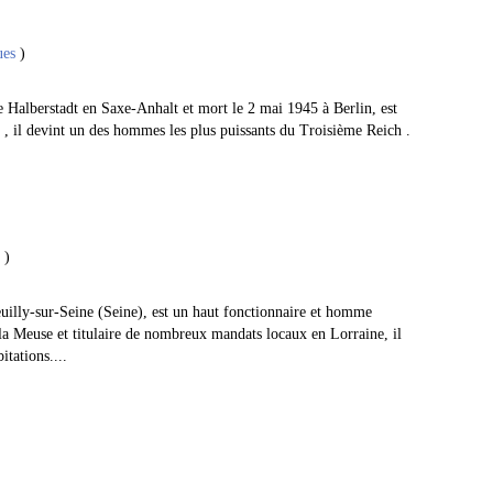
ues
)
 Halberstadt en Saxe-Anhalt et mort le 2 mai 1945 à Berlin, est
r , il devint un des hommes les plus puissants du Troisième Reich .
)
uilly-sur-Seine (Seine), est un haut fonctionnaire et homme
 la Meuse et titulaire de nombreux mandats locaux en Lorraine, il
itations....