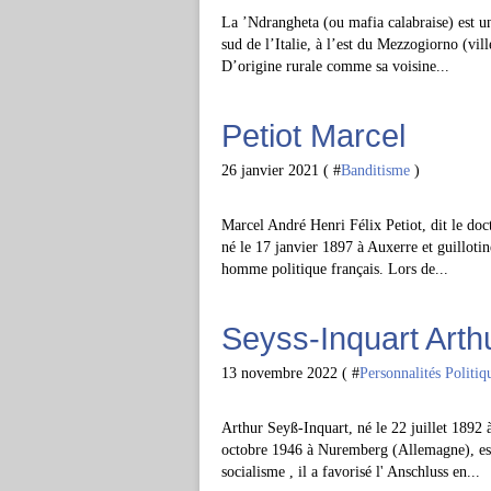
La ’Ndrangheta (ou mafia calabraise) est un
sud de l’Italie, à l’est du Mezzogiorno (vi
D’origine rurale comme sa voisine...
Petiot Marcel
26 janvier 2021 ( #
Banditisme
)
Marcel André Henri Félix Petiot, dit le doct
né le 17 janvier 1897 à Auxerre et guilloti
homme politique français. Lors de...
Seyss-Inquart Arth
13 novembre 2022 ( #
Personnalités Politiq
Arthur Seyß-Inquart, né le 22 juillet 1892
octobre 1946 à Nuremberg (Allemagne), est
socialisme , il a favorisé l' Anschluss en...