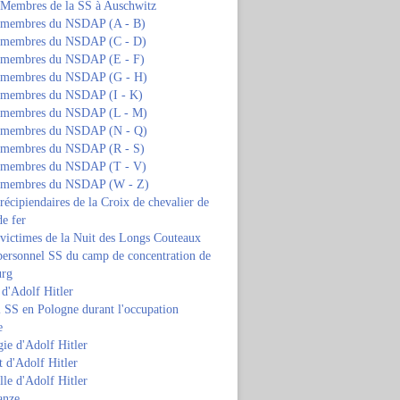
s Membres de la SS à Auschwitz
s membres du NSDAP (A - B)
s membres du NSDAP (C - D)
s membres du NSDAP (E - F)
s membres du NSDAP (G - H)
s membres du NSDAP (I - K)
s membres du NSDAP (L - M)
s membres du NSDAP (N - Q)
s membres du NSDAP (R - S)
s membres du NSDAP (T - V)
s membres du NSDAP (W - Z)
 récipiendaires de la Croix de chevalier de
de fer
 victimes de la Nuit des Longs Couteaux
personnel SS du camp de concentration de
urg
 d'Adolf Hitler
 SS en Pologne durant l'occupation
e
ie d'Adolf Hitler
 d'Adolf Hitler
lle d'Adolf Hitler
anze