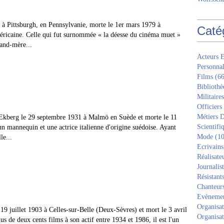
 à Pittsburgh, en Pennsylvanie, morte le 1er mars 1979 à
Caté
américaine. Celle qui fut surnommée « la déesse du cinéma muet »
and-mère...
Acteurs E
Personnal
Films
(66
Bibliothè
Militaires
Officiers
Métiers D
Ekberg le 29 septembre 1931 à Malmö en Suède et morte le 11
Scientifi
un mannequin et une actrice italienne d'origine suédoise. Ayant
Mode
(10
le...
Ecrivains
Réalisate
Journalis
Résistant
Chanteur
Evèneme
Organisat
19 juillet 1903 à Celles-sur-Belle (Deux-Sèvres) et mort le 3 avril
Organisat
us de deux cents films à son actif entre 1934 et 1986, il est l'un