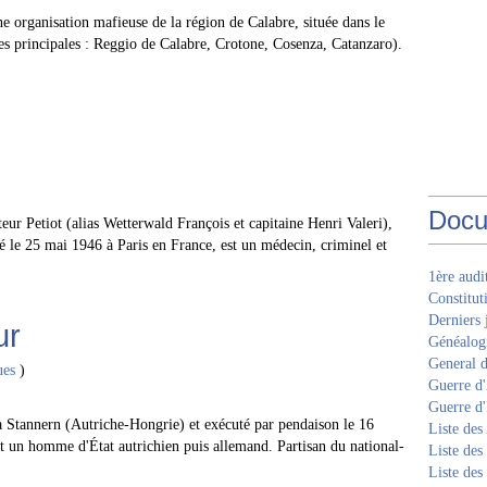
e organisation mafieuse de la région de Calabre, située dans le
lles principales : Reggio de Calabre, Crotone, Cosenza, Catanzaro).
Docu
eur Petiot (alias Wetterwald François et capitaine Henri Valeri),
né le 25 mai 1946 à Paris en France, est un médecin, criminel et
1ère aud
Constitut
Derniers 
ur
Généalogi
General d
ues
)
Guerre d'
Guerre d
 à Stannern (Autriche-Hongrie) et exécuté par pendaison le 16
Liste des
 un homme d'État autrichien puis allemand. Partisan du national-
Liste des
Liste des