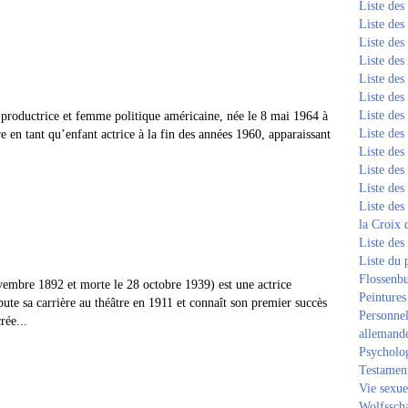
Liste de
Liste de
Liste de
Liste de
Liste de
Liste de
Liste de
e, productrice et femme politique américaine, née le 8 mai 1964 à
Liste de
 en tant qu’enfant actrice à la fin des années 1960, apparaissant
Liste de
Liste de
Liste de
Liste des
la Croix 
Liste des
Liste du 
Flossenb
embre 1892 et morte le 28 octobre 1939) est une actrice
Peintures
bute sa carrière au théâtre en 1911 et connaît son premier succès
Personnel
rée...
allemand
Psycholog
Testament
Vie sexue
Wolfssch