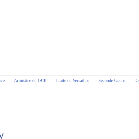
rre
Armistice de 1918
Traité de Versailles
Seconde Guerre
C
y