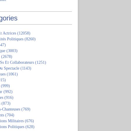
gories
t Actrices
(12058)
ités Politiques
(8260)
47)
que
(3003)
(2678)
 Ss Et Collaborateurs
(1251)
u Spectacle
(1143)
ques
(1061)
15)
(999)
ur
(992)
tes
(916)
s
(873)
s-Chanteuses
(769)
nts
(704)
ions Militaires
(676)
ions Politiques
(628)