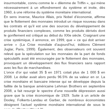
insurmontable, connu comme le « dilemme de Triffin », qui mène
nécessairement à un effondrement du système et invite, dès
1960, à une réforme du système monétaire international.
En sens inverse, Maurice Allais, prix Nobel d'économie, affirme
que le flottement des monnaies introduit un risque nouveau dans
les contrats et qu'il est une des sources du développement de
produits financiers complexes, comme les produits dérivés dont
le gonflement est critiqué au début du XXIe siècle. Craignant une
crise systémique, il annonce, en 1999, que « ce qui doit arriver
arrive » (La Crise mondiale d'aujourd'hui, éditions Clément
Juglar, Paris, 1999). Également, des observateurs ont souvent
relevé que la spéculation sur les monnaies de la part de fonds
spéculatifs avait été encouragée par le flottement des monnaies,
provoquant un développement des flux financiers sans rapport
avec les flux de marchandises.
L'once d'or qui valait 35 $ en 1971 cotait plus de 1 000 $ en
2008. Le dollar avait alors perdu 96.5% de sa valeur en or. La
crise monétaire et bancaire intense qui se développe depuis la
faillite de la banque américaine Lehman Brothers en septembre
2008, a fait resurgir le spectre d'une nouvelle dépression aussi
grave que la crise économique de 1929. Suite à un article de
Dooley, Folkerts-Landau et Garber, de nombreux économistes
désignent l’actuel système monétaire international de sous le