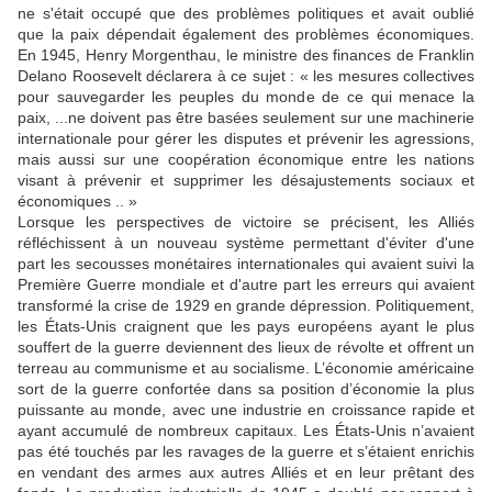
ne s'était occupé que des problèmes politiques et avait oublié
que la paix dépendait également des problèmes économiques.
En 1945, Henry Morgenthau, le ministre des finances de Franklin
Delano Roosevelt déclarera à ce sujet : « les mesures collectives
pour sauvegarder les peuples du monde de ce qui menace la
paix, ...ne doivent pas être basées seulement sur une machinerie
internationale pour gérer les disputes et prévenir les agressions,
mais aussi sur une coopération économique entre les nations
visant à prévenir et supprimer les désajustements sociaux et
économiques .. »
Lorsque les perspectives de victoire se précisent, les Alliés
réfléchissent à un nouveau système permettant d'éviter d'une
part les secousses monétaires internationales qui avaient suivi la
Première Guerre mondiale et d'autre part les erreurs qui avaient
transformé la crise de 1929 en grande dépression. Politiquement,
les États-Unis craignent que les pays européens ayant le plus
souffert de la guerre deviennent des lieux de révolte et offrent un
terreau au communisme et au socialisme. L’économie américaine
sort de la guerre confortée dans sa position d’économie la plus
puissante au monde, avec une industrie en croissance rapide et
ayant accumulé de nombreux capitaux. Les États-Unis n’avaient
pas été touchés par les ravages de la guerre et s’étaient enrichis
en vendant des armes aux autres Alliés et en leur prêtant des