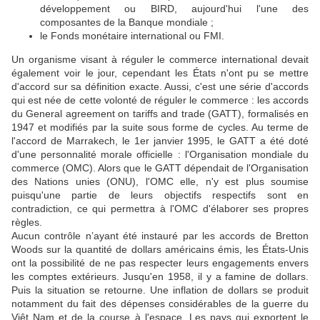
développement ou BIRD, aujourd'hui l'une des
composantes de la Banque mondiale ;
le Fonds monétaire international ou FMI.
Un organisme visant à réguler le commerce international devait
également voir le jour, cependant les États n'ont pu se mettre
d'accord sur sa définition exacte. Aussi, c'est une série d'accords
qui est née de cette volonté de réguler le commerce : les accords
du General agreement on tariffs and trade (GATT), formalisés en
1947 et modifiés par la suite sous forme de cycles. Au terme de
l'accord de Marrakech, le 1er janvier 1995, le GATT a été doté
d'une personnalité morale officielle : l'Organisation mondiale du
commerce (OMC). Alors que le GATT dépendait de l'Organisation
des Nations unies (ONU), l'OMC elle, n'y est plus soumise
puisqu'une partie de leurs objectifs respectifs sont en
contradiction, ce qui permettra à l'OMC d'élaborer ses propres
règles.
Aucun contrôle n’ayant été instauré par les accords de Bretton
Woods sur la quantité de dollars américains émis, les États-Unis
ont la possibilité de ne pas respecter leurs engagements envers
les comptes extérieurs. Jusqu'en 1958, il y a famine de dollars.
Puis la situation se retourne. Une inflation de dollars se produit
notamment du fait des dépenses considérables de la guerre du
Viêt Nam et de la course à l'espace. Les pays qui exportent le