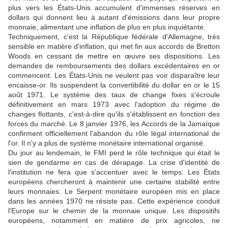
plus vers les États-Unis accumulent d'immenses réserves en
dollars qui donnent lieu à autant d'émissions dans leur propre
monnaie, alimentant une inflation de plus en plus inquiétante.
Techniquement, c'est la République fédérale d'Allemagne, très
sensible en matière d'inflation, qui met fin aux accords de Bretton
Woods en cessant de mettre en œuvre ses dispositions. Les
demandes de remboursements des dollars excédentaires en or
commencent. Les États-Unis ne veulent pas voir disparaître leur
encaisse-or. Ils suspendent la convertibilité du dollar en or le 15
août 1971. Le système des taux de change fixes s'écroule
définitivement en mars 1973 avec l'adoption du régime de
changes flottants, c'est-à-dire qu'ils s'établissent en fonction des
forces du marché. Le 8 janvier 1976, les Accords de la Jamaïque
confirment officiellement l'abandon du rôle légal international de
l'or. Il n'y a plus de système monétaire international organisé.
Du jour au lendemain, le FMI perd le rôle technique qui était le
sien de gendarme en cas de dérapage. La crise d'identité de
l'institution ne fera que s'accentuer avec le temps. Les États
européens chercheront à maintenir une certaine stabilité entre
leurs monnaies. Le Serpent monétaire européen mis en place
dans les années 1970 ne résiste pas. Cette expérience conduit
l'Europe sur le chemin de la monnaie unique. Les dispositifs
européens, notamment en matière de prix agricoles, ne