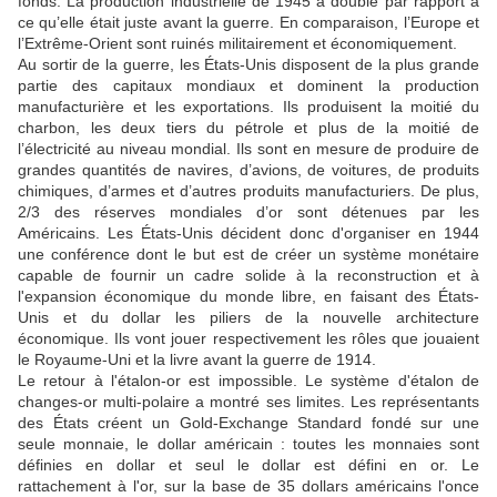
fonds. La production industrielle de 1945 a doublé par rapport à
ce qu’elle était juste avant la guerre. En comparaison, l’Europe et
l’Extrême-Orient sont ruinés militairement et économiquement.
Au sortir de la guerre, les États-Unis disposent de la plus grande
partie des capitaux mondiaux et dominent la production
manufacturière et les exportations. Ils produisent la moitié du
charbon, les deux tiers du pétrole et plus de la moitié de
l’électricité au niveau mondial. Ils sont en mesure de produire de
grandes quantités de navires, d’avions, de voitures, de produits
chimiques, d’armes et d’autres produits manufacturiers. De plus,
2/3 des réserves mondiales d’or sont détenues par les
Américains. Les États-Unis décident donc d'organiser en 1944
une conférence dont le but est de créer un système monétaire
capable de fournir un cadre solide à la reconstruction et à
l'expansion économique du monde libre, en faisant des États-
Unis et du dollar les piliers de la nouvelle architecture
économique. Ils vont jouer respectivement les rôles que jouaient
le Royaume-Uni et la livre avant la guerre de 1914.
Le retour à l'étalon-or est impossible. Le système d'étalon de
changes-or multi-polaire a montré ses limites. Les représentants
des États créent un Gold-Exchange Standard fondé sur une
seule monnaie, le dollar américain : toutes les monnaies sont
définies en dollar et seul le dollar est défini en or. Le
rattachement à l'or, sur la base de 35 dollars américains l'once