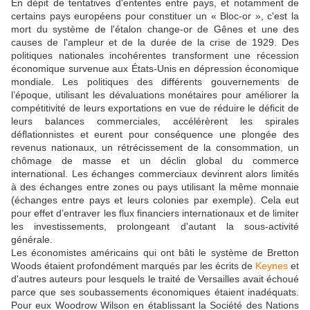
En dépit de tentatives d'ententes entre pays, et notamment de
certains pays européens pour constituer un « Bloc-or », c'est la
mort du système de l'étalon change-or de Gênes et une des
causes de l'ampleur et de la durée de la crise de 1929. Des
politiques nationales incohérentes transforment une récession
économique survenue aux États-Unis en dépression économique
mondiale. Les politiques des différents gouvernements de
l’époque, utilisant les dévaluations monétaires pour améliorer la
compétitivité de leurs exportations en vue de réduire le déficit de
leurs balances commerciales, accélérèrent les spirales
déflationnistes et eurent pour conséquence une plongée des
revenus nationaux, un rétrécissement de la consommation, un
chômage de masse et un déclin global du commerce
international. Les échanges commerciaux devinrent alors limités
à des échanges entre zones ou pays utilisant la même monnaie
(échanges entre pays et leurs colonies par exemple). Cela eut
pour effet d’entraver les flux financiers internationaux et de limiter
les investissements, prolongeant d'autant la sous-activité
générale.
Les économistes américains qui ont bâti le système de Bretton
Woods étaient profondément marqués par les écrits de
Keynes
et
d'autres auteurs pour lesquels le traité de Versailles avait échoué
parce que ses soubassements économiques étaient inadéquats.
Pour eux Woodrow Wilson en établissant la Société des Nations