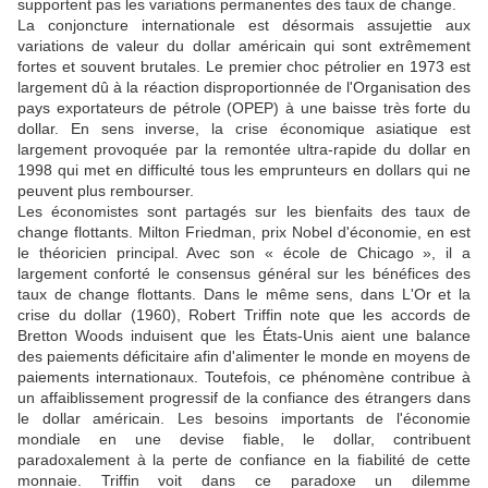
supportent pas les variations permanentes des taux de change.
La conjoncture internationale est désormais assujettie aux
variations de valeur du dollar américain qui sont extrêmement
fortes et souvent brutales. Le premier choc pétrolier en 1973 est
largement dû à la réaction disproportionnée de l'Organisation des
pays exportateurs de pétrole (OPEP) à une baisse très forte du
dollar. En sens inverse, la crise économique asiatique est
largement provoquée par la remontée ultra-rapide du dollar en
1998 qui met en difficulté tous les emprunteurs en dollars qui ne
peuvent plus rembourser.
Les économistes sont partagés sur les bienfaits des taux de
change flottants. Milton Friedman, prix Nobel d'économie, en est
le théoricien principal. Avec son « école de Chicago », il a
largement conforté le consensus général sur les bénéfices des
taux de change flottants. Dans le même sens, dans L'Or et la
crise du dollar (1960), Robert Triffin note que les accords de
Bretton Woods induisent que les États-Unis aient une balance
des paiements déficitaire afin d'alimenter le monde en moyens de
paiements internationaux. Toutefois, ce phénomène contribue à
un affaiblissement progressif de la confiance des étrangers dans
le dollar américain. Les besoins importants de l'économie
mondiale en une devise fiable, le dollar, contribuent
paradoxalement à la perte de confiance en la fiabilité de cette
monnaie. Triffin voit dans ce paradoxe un dilemme