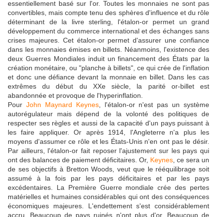
essentiellement basé sur l'or. Toutes les monnaies ne sont pas
convertibles, mais compte tenu des sphères d'influence et du rôle
déterminant de la livre sterling, l'étalon-or permet un grand
développement du commerce international et des échanges sans
crises majeures. Cet étalon-or permet d'assurer une confiance
dans les monnaies émises en billets. Néanmoins, l'existence des
deux Guerres Mondiales induit un financement des États par la
création monétaire, ou "planche à billets", ce qui crée de l'inflation
et donc une défiance devant la monnaie en billet. Dans les cas
extrêmes du début du XXe siècle, la parité or-billet est
abandonnée et provoque de l'hyperinflation.
Pour
John Maynard Keynes
, l'étalon-or n'est pas un système
autorégulateur mais dépend de la volonté des politiques de
respecter ses règles et aussi de la capacité d'un pays puissant à
les faire appliquer. Or après 1914, l'Angleterre n'a plus les
moyens d'assumer ce rôle et les États-Unis n'en ont pas le désir.
Par ailleurs, l'étalon-or fait reposer l'ajustement sur les pays qui
ont des balances de paiement déficitaires. Or,
Keynes
, ce sera un
de ses objectifs à Bretton Woods, veut que le rééquilibrage soit
assumé à la fois par les pays déficitaires et par les pays
excédentaires. La Première Guerre mondiale crée des pertes
matérielles et humaines considérables qui ont des conséquences
économiques majeures. L'endettement s'est considérablement
accru. Beaucoup de pays ruinés n'ont plus d'or. Beaucoup de