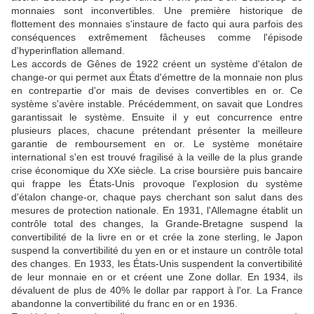
monnaies sont inconvertibles. Une première historique de
flottement des monnaies s'instaure de facto qui aura parfois des
conséquences extrêmement fâcheuses comme l'épisode
d'hyperinflation allemand.
Les accords de Gênes de 1922 créent un système d'étalon de
change-or qui permet aux États d'émettre de la monnaie non plus
en contrepartie d'or mais de devises convertibles en or. Ce
système s'avère instable. Précédemment, on savait que Londres
garantissait le système. Ensuite il y eut concurrence entre
plusieurs places, chacune prétendant présenter la meilleure
garantie de remboursement en or. Le système monétaire
international s'en est trouvé fragilisé à la veille de la plus grande
crise économique du XXe siècle. La crise boursière puis bancaire
qui frappe les États-Unis provoque l'explosion du système
d'étalon change-or, chaque pays cherchant son salut dans des
mesures de protection nationale. En 1931, l'Allemagne établit un
contrôle total des changes, la Grande-Bretagne suspend la
convertibilité de la livre en or et crée la zone sterling, le Japon
suspend la convertibilité du yen en or et instaure un contrôle total
des changes. En 1933, les États-Unis suspendent la convertibilité
de leur monnaie en or et créent une Zone dollar. En 1934, ils
dévaluent de plus de 40% le dollar par rapport à l'or. La France
abandonne la convertibilité du franc en or en 1936.