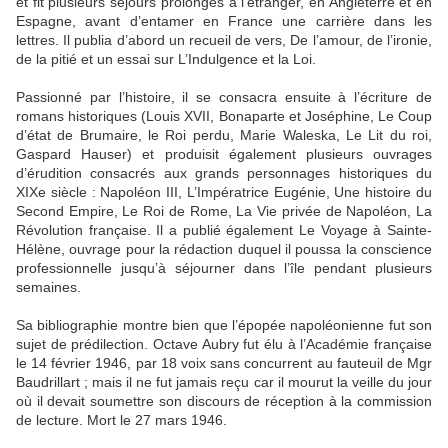
et fit plusieurs séjours prolongés à l’étranger, en Angleterre et en
Espagne, avant d’entamer en France une carrière dans les
lettres. Il publia d’abord un recueil de vers, De l’amour, de l’ironie,
de la pitié et un essai sur L’Indulgence et la Loi.
Passionné par l’histoire, il se consacra ensuite à l’écriture de
romans historiques (Louis XVII, Bonaparte et Joséphine, Le Coup
d’état de Brumaire, le Roi perdu, Marie Waleska, Le Lit du roi,
Gaspard Hauser) et produisit également plusieurs ouvrages
d’érudition consacrés aux grands personnages historiques du
XIXe siècle : Napoléon III, L’Impératrice Eugénie, Une histoire du
Second Empire, Le Roi de Rome, La Vie privée de Napoléon, La
Révolution française. Il a publié également Le Voyage à Sainte-
Hélène, ouvrage pour la rédaction duquel il poussa la conscience
professionnelle jusqu’à séjourner dans l’île pendant plusieurs
semaines.
Sa bibliographie montre bien que l’épopée napoléonienne fut son
sujet de prédilection. Octave Aubry fut élu à l’Académie française
le 14 février 1946, par 18 voix sans concurrent au fauteuil de Mgr
Baudrillart ; mais il ne fut jamais reçu car il mourut la veille du jour
où il devait soumettre son discours de réception à la commission
de lecture. Mort le 27 mars 1946.