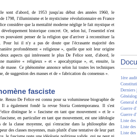
ille sont d'abord, de 1953 jusqu'au début des années 1960, le
 de 1798, l'illuminisme et le mysticisme révolutionnaire en France
elice considère que la mentalité moderne néglige le fait mystique et
éveloppement historique concret. Or, selon lui, l'essentiel n'est
res pouvaient penser de la religion que d'arriver à reconstituer la
. Pour lui il n'y a pas de doute que l'écrasante majorité des
anière profondément « religieuse », quelle que soit leur origine
deux aspects qui intéressent le plus De Felice sont, d'abord, le
Docu
ine manière « religieux » et « apocalyptique », et, ensuite, la
e de masse. Ce phénomène annonce selon lui toutes les techniques
e, de suggestion des masses et de « fabrication du consensus ».
1ère aud
Constitut
nomène fasciste
Derniers 
Généalogi
ste. Renzo De Felice est connu pour sa volumineuse biographie de
General d
 Il a également fondé la revue Storia Contemporanea. Il s'est
Guerre d'
 Felice distingue le « fascisme en tant que mouvement » et le «
Guerre d
 fascisme, en particulier en tant que mouvement, est une idéologie
Liste des
es de la classe moyenne, qui s'enracine dans la philosophie des
Liste des
peur des classes moyennes, mais plutôt d'une tentative de leur part
Liste des
, le fascisme reste une idéologie politique valide, qui ne peut ni