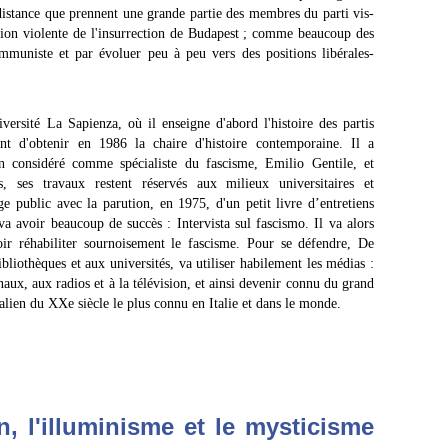
istance que prennent une grande partie des membres du parti vis-
ssion violente de l'insurrection de Budapest ; comme beaucoup des
 communiste et par évoluer peu à peu vers des positions libérales-
ersité La Sapienza, où il enseigne d'abord l'histoire des partis
vant d'obtenir en 1986 la chaire d'histoire contemporaine. Il a
n considéré comme spécialiste du fascisme, Emilio Gentile, et
, ses travaux restent réservés aux milieux universitaires et
 public avec la parution, en 1975, d'un petit livre d’entretiens
 va avoir beaucoup de succès : Intervista sul fascismo. Il va alors
r réhabiliter sournoisement le fascisme. Pour se défendre, De
ibliothèques et aux universités, va utiliser habilement les médias :
aux, aux radios et à la télévision, et ainsi devenir connu du grand
talien du XXe siècle le plus connu en Italie et dans le monde.
n, l'illuminisme et le mysticisme