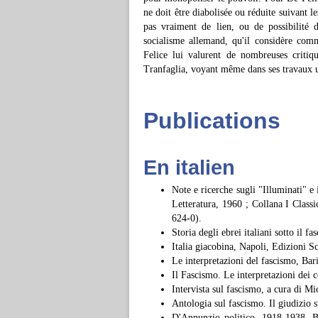
ne doit être diabolisée ou réduite suivant l
pas vraiment de lien, ou de possibilité d
socialisme allemand, qu'il considère com
Felice lui valurent de nombreuses critiq
Tranfaglia, voyant même dans ses travaux 
Publications
En italien
Note e ricerche sugli "Illuminati" e
Letteratura, 1960 ; Collana I Class
624-0).
Storia degli ebrei italiani sotto il
Italia giacobina, Napoli, Edizioni Sc
Le interpretazioni del fascismo, Ba
Il Fascismo. Le interpretazioni dei 
Intervista sul fascismo, a cura di 
Antologia sul fascismo. Il giudizio s
D'Annunzio politico. 1918-1938, Ba