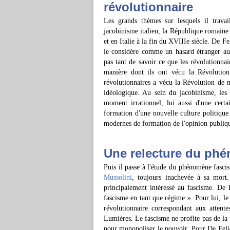
révolutionnaire
Les grands thèmes sur lesquels il trava
jacobinisme italien, la République romaine
et en Italie à la fin du XVIIIe siècle. De F
le considère comme un hasard étranger au d
pas tant de savoir ce que les révolutionnai
manière dont ils ont vécu la Révolution
révolutionnaires a vécu la Révolution de m
idéologique. Au sein du jacobinisme, les 
moment irrationnel, lui aussi d'une certa
formation d'une nouvelle culture politiqu
modernes de formation de l'opinion publiqu
Une relecture du phé
Puis il passe à l'étude du phénomène fasci
Mussolini
, toujours inachevée à sa mort.
principalement intéressé au fascisme. De
fascisme en tant que régime ». Pour lui, le
révolutionnaire correspondant aux attent
Lumières. Le fascisme ne profite pas de la 
pour monopoliser le pouvoir. Pour De Felice