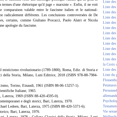
Liste de
es termes d'une rhétorique qu'il juge « marxiste ». Enfin, il ne voit
Liste de
e comparaison valable entre le fascisme italien et le national-
Liste de
me radicalement différents. Les conclusions controversées de De
Liste de
ues, certains, comme Giuliano Procacci, Paolo Alatri et Nicola
Liste de
une apologie du fascisme.
Liste de
Liste de
Liste de
Liste de
Liste de
Liste de
Liste des
la Croix 
Liste des
 il misticismo rivoluzionario (1789-1800), Roma, Ediz. di Storia e
Liste du 
ici della Storia, Milano, Luni Editrice, 2018 (ISBN 978-88-7984-
Flossenb
Peintures
 fascismo, Torino, Einaudi, 1961 (ISBN 88-06-13257-1).
Personnel
ientifiche Italiane, 1965.
allemand
ri, Laterza, 1969 (ISBN 88-420-4595-0).
Psycholog
contemporanei e degli storici, Bari, Laterza, 1970.
Testament
Michael Ledeen, Bari, Laterza, 1975 (ISBN 88-420-5371-6).
Vie sexue
torico, Bari, Laterza, 1976.
Wolfssch
ri, Laterza, 1978 ; Collana Classici della Storia, Milano, Luni