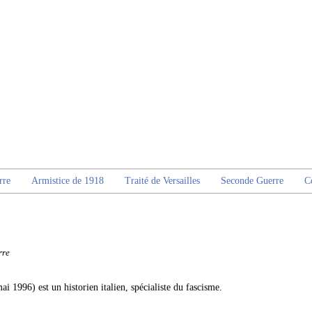
rre
Armistice de 1918
Traité de Versailles
Seconde Guerre
C
rre
i 1996) est un historien italien, spécialiste du fascisme.