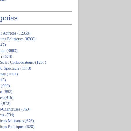
gories
t Actrices
(12058)
ités Politiques
(8260)
47)
que
(3003)
(2678)
 Ss Et Collaborateurs
(1251)
u Spectacle
(1143)
ques
(1061)
15)
(999)
ur
(992)
tes
(916)
s
(873)
s-Chanteuses
(769)
nts
(704)
ions Militaires
(676)
ions Politiques
(628)