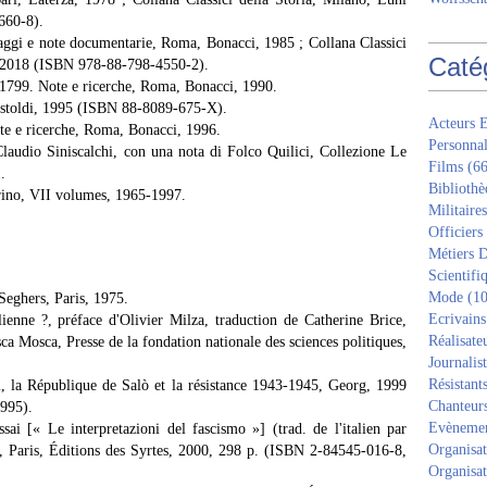
660-8).
 Saggi e note documentarie, Roma, Bonacci, 1985 ; Collana Classici
Caté
e, 2018 (ISBN 978-88-798-4550-2).
6-1799. Note e ricerche, Roma, Bonacci, 1990.
astoldi, 1995 (ISBN 88-8089-675-X).
Acteurs E
te e ricerche, Roma, Bonacci, 1996.
Personnal
Claudio Siniscalchi, con una nota di Folco Quilici, Collezione Le
Films
(66
.
Bibliothè
orino, VII volumes, 1965-1997.
Militaires
Officiers
Métiers D
Scientifi
Mode
(10
Seghers, Paris, 1975.
Ecrivains
alienne ?, préface d'Olivier Milza, traduction de Catherine Brice,
Réalisate
a Mosca, Presse de la fondation nationale des sciences politiques,
Journalis
Résistant
i, la République de Salò et la résistance 1943-1945, Georg, 1999
Chanteur
1995).
Evèneme
ssai [« Le interpretazioni del fascismo »] (trad. de l'italien par
Organisat
), Paris, Éditions des Syrtes, 2000, 298 p. (ISBN 2-84545-016-8,
Organisat