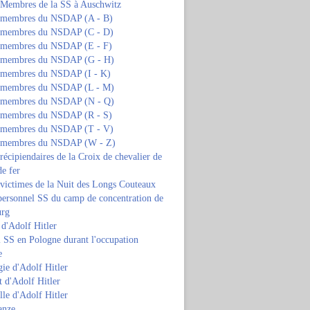
s Membres de la SS à Auschwitz
s membres du NSDAP (A - B)
s membres du NSDAP (C - D)
s membres du NSDAP (E - F)
s membres du NSDAP (G - H)
s membres du NSDAP (I - K)
s membres du NSDAP (L - M)
s membres du NSDAP (N - Q)
s membres du NSDAP (R - S)
s membres du NSDAP (T - V)
s membres du NSDAP (W - Z)
 récipiendaires de la Croix de chevalier de
de fer
 victimes de la Nuit des Longs Couteaux
personnel SS du camp de concentration de
urg
 d'Adolf Hitler
 SS en Pologne durant l'occupation
e
ie d'Adolf Hitler
 d'Adolf Hitler
lle d'Adolf Hitler
anze