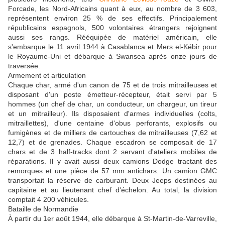
Forcade, les Nord-Africains quant à eux, au nombre de 3 603,
représentent environ 25 % de ses effectifs. Principalement
républicains espagnols, 500 volontaires étrangers rejoignent
aussi ses rangs. Rééquipée de matériel américain, elle
s'embarque le 11 avril 1944 à Casablanca et Mers el-Kébir pour
le Royaume-Uni et débarque à Swansea après onze jours de
traversée.
Armement et articulation
Chaque char, armé d'un canon de 75 et de trois mitrailleuses et
disposant d'un poste émetteur-récepteur, était servi par 5
hommes (un chef de char, un conducteur, un chargeur, un tireur
et un mitrailleur). Ils disposaient d'armes individuelles (colts,
mitraillettes), d'une centaine d'obus perforants, explosifs ou
fumigènes et de milliers de cartouches de mitrailleuses (7,62 et
12,7) et de grenades. Chaque escadron se composait de 17
chars et de 3 half-tracks dont 2 servant d'ateliers mobiles de
réparations. Il y avait aussi deux camions Dodge tractant des
remorques et une pièce de 57 mm antichars. Un camion GMC
transportait la réserve de carburant. Deux Jeeps destinées au
capitaine et au lieutenant chef d'échelon. Au total, la division
comptait 4 200 véhicules.
Bataille de Normandie
À partir du 1er août 1944, elle débarque à St-Martin-de-Varreville,