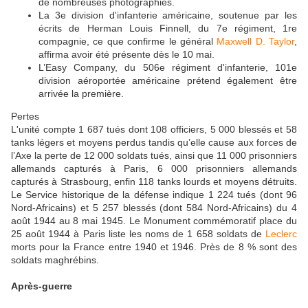
de nombreuses photographies.
La 3e division d'infanterie américaine, soutenue par les
écrits de Herman Louis Finnell, du 7e régiment, 1re
compagnie, ce que confirme le général
Maxwell D. Taylor
,
affirma avoir été présente dès le 10 mai.
L’Easy Company, du 506e régiment d'infanterie, 101e
division aéroportée américaine prétend également être
arrivée la première.
Pertes
L'unité compte 1 687 tués dont 108 officiers, 5 000 blessés et 58
tanks légers et moyens perdus tandis qu’elle cause aux forces de
l’Axe la perte de 12 000 soldats tués, ainsi que 11 000 prisonniers
allemands capturés à Paris, 6 000 prisonniers allemands
capturés à Strasbourg, enfin 118 tanks lourds et moyens détruits.
Le Service historique de la défense indique 1 224 tués (dont 96
Nord-Africains) et 5 257 blessés (dont 584 Nord-Africains) du 4
août 1944 au 8 mai 1945. Le Monument commémoratif place du
25 août 1944 à Paris liste les noms de 1 658 soldats de
Leclerc
morts pour la France entre 1940 et 1946. Près de 8 % sont des
soldats maghrébins.
Après-guerre