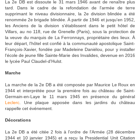
La 2e DB est dissoute le 31 mars 1946 avant de renaître plus
tard. Dans le cadre de la refondation de l'armée de terre
supprimant le niveau divisionnaire, la 2e division blindée a été
renommée 2e brigade blindée. À partir de 1946 et jusqu'en 1952,
les Anciens de la division s'établissent dans le petit hôtel de
Villars, au no 118, rue de Grenelle (Paris), sous la protection de
la veuve du marquis de La Ferronnays, propriétaire des lieux. À
leur départ, l'hôtel est confié à la communauté apostolique Saint-
François-Xavier, fondée par Madeleine Daniélou, pour y installer
l'école de jeune fille Sainte-Marie des Invalides, devenue en 2016
le lycée Paul Claudel-d'Hulst.
Marche
La marche de la 2e DB a été composée par Maurice Le Roux en
1944 et interprétée pour la première fois au château de Saint-
Germain-en-Laye le 11 mars 1945 en présence du général
Leclerc
. Une plaque apposée dans les jardins du château
rappelle cet événement.
Décorations
La 2e DB a été citée 2 fois à l'ordre de l'Armée (28 décembre
1944 et 10 janvier 1945) et a reçu la Presidential Unit Citation