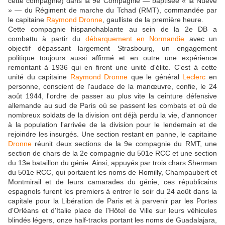
cette compagnie) dans la 9e Compagnie — baptisée « la Nueve
» — du Régiment de marche du Tchad (RMT), commandée par
le capitaine
Raymond Dronne
, gaulliste de la première heure.
Cette compagnie hispanohablante au sein de la 2e DB a
combattu à partir du
débarquement en Normandie
avec un
objectif dépassant largement Strasbourg, un engagement
politique toujours aussi affirmé et en outre une expérience
remontant à 1936 qui en firent une unité d'élite. C'est à cette
unité du capitaine
Raymond Dronne
que le général
Leclerc
en
personne, conscient de l'audace de la manœuvre, confie, le 24
août 1944, l'ordre de passer au plus vite la ceinture défensive
allemande au sud de Paris où se passent les combats et où de
nombreux soldats de la division ont déjà perdu la vie, d'annoncer
à la population l'arrivée de la division pour le lendemain et de
rejoindre les insurgés. Une section restant en panne, le capitaine
Dronne
réunit deux sections de la 9e compagnie du RMT, une
section de chars de la 2e compagnie du 501e RCC et une section
du 13e bataillon du génie. Ainsi, appuyés par trois chars Sherman
du 501e RCC, qui portaient les noms de Romilly, Champaubert et
Montmirail et de leurs camarades du génie, ces républicains
espagnols furent les premiers à entrer le soir du 24 août dans la
capitale pour la Libération de Paris et à parvenir par les Portes
d'Orléans et d'Italie place de l'Hôtel de Ville sur leurs véhicules
blindés légers, onze half-tracks portant les noms de Guadalajara,