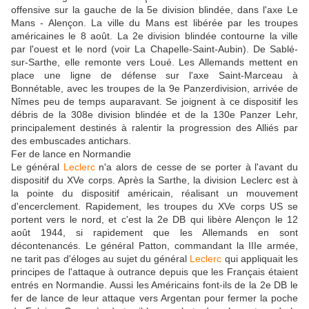
offensive sur la gauche de la 5e division blindée, dans l'axe Le
Mans - Alençon. La ville du Mans est libérée par les troupes
américaines le 8 août. La 2e division blindée contourne la ville
par l'ouest et le nord (voir La Chapelle-Saint-Aubin). De Sablé-
sur-Sarthe, elle remonte vers Loué. Les Allemands mettent en
place une ligne de défense sur l'axe Saint-Marceau à
Bonnétable, avec les troupes de la 9e Panzerdivision, arrivée de
Nîmes peu de temps auparavant. Se joignent à ce dispositif les
débris de la 308e division blindée et de la 130e Panzer Lehr,
principalement destinés à ralentir la progression des Alliés par
des embuscades antichars.
Fer de lance en Normandie
Le général
Leclerc
n'a alors de cesse de se porter à l'avant du
dispositif du XVe corps. Après la Sarthe, la division Leclerc est à
la pointe du dispositif américain, réalisant un mouvement
d'encerclement. Rapidement, les troupes du XVe corps US se
portent vers le nord, et c'est la 2e DB qui libère Alençon le 12
août 1944, si rapidement que les Allemands en sont
décontenancés. Le général Patton, commandant la IIIe armée,
ne tarit pas d'éloges au sujet du général
Leclerc
qui appliquait les
principes de l'attaque à outrance depuis que les Français étaient
entrés en Normandie. Aussi les Américains font-ils de la 2e DB le
fer de lance de leur attaque vers Argentan pour fermer la poche