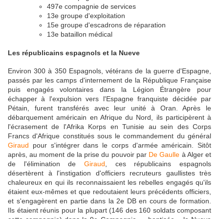
497e compagnie de services
13e groupe d'exploitation
15e groupe d'escadrons de réparation
13e bataillon médical
Les républicains espagnols et la Nueve
Environ 300 à 350 Espagnols, vétérans de la guerre d'Espagne,
passés par les camps d'internement de la République Française
puis engagés volontaires dans la Légion Étrangère pour
échapper à l'expulsion vers l'Espagne franquiste décidée par
Pétain, furent transférés avec leur unité à Oran. Après le
débarquement américain en Afrique du Nord, ils participèrent à
l'écrasement de l'Afrika Korps en Tunisie au sein des Corps
Francs d'Afrique constitués sous le commandement du général
Giraud
pour s'intégrer dans le corps d'armée américain. Sitôt
après, au moment de la prise du pouvoir par
De Gaulle
à Alger et
de l'élimination de
Giraud
, ces républicains espagnols
désertèrent à l'instigation d'officiers recruteurs gaullistes très
chaleureux en qui ils reconnaissaient les rebelles engagés qu'ils
étaient eux-mêmes et que redoutaient leurs précédents officiers,
et s'engagèrent en partie dans la 2e DB en cours de formation.
Ils étaient réunis pour la plupart (146 des 160 soldats composant