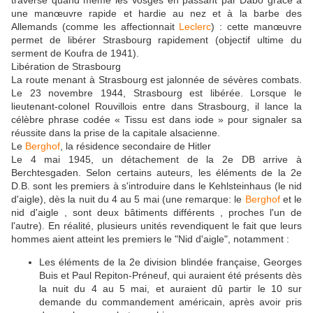
traverse quand même les Vosges en passant par Dabo grâce à
une manœuvre rapide et hardie au nez et à la barbe des
Allemands (comme les affectionnait
Leclerc
) : cette manœuvre
permet de libérer Strasbourg rapidement (objectif ultime du
serment de Koufra de 1941).
Libération de Strasbourg
La route menant à Strasbourg est jalonnée de sévères combats.
Le 23 novembre 1944, Strasbourg est libérée. Lorsque le
lieutenant-colonel Rouvillois entre dans Strasbourg, il lance la
célèbre phrase codée « Tissu est dans iode » pour signaler sa
réussite dans la prise de la capitale alsacienne.
Le
Berghof
, la résidence secondaire de Hitler
Le 4 mai 1945, un détachement de la 2e DB arrive à
Berchtesgaden. Selon certains auteurs, les éléments de la 2e
D.B. sont les premiers à s'introduire dans le Kehlsteinhaus (le nid
d'aigle), dès la nuit du 4 au 5 mai (une remarque: le
Berghof
et le
nid d'aigle , sont deux bâtiments différents , proches l'un de
l'autre). En réalité, plusieurs unités revendiquent le fait que leurs
hommes aient atteint les premiers le "Nid d'aigle", notamment :
Les éléments de la 2e division blindée française, Georges
Buis et Paul Repiton-Préneuf, qui auraient été présents dès
la nuit du 4 au 5 mai, et auraient dû partir le 10 sur
demande du commandement américain, après avoir pris