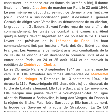
constituent une menace sur les flancs de l'armée alliée), il donne
finalement l'ordre à
Leclerc
de marcher sur Paris le 22 août 1944.
Le jour même en début d'après-midi, ce dernier a pris l'initiative
(ce qui confine à l'insubordination puisqu'il désobéit au général
Gerow) de diriger vers Versailles un détachement de sa division,
le groupement Guillebon. Suivant l'ordre reçu de leur chaîne de
commandement, les unités de combat américaines s'arrêtent
quelque temps devant Argentan afin de pousser la 2e DB vers
l'avant en prévision de la
libération de Paris
. Le haut
commandement finit par insister : Paris doit être libéré par des
Français. Les Américains permettent ainsi aux combattants de la
2e DB de se distinguer en devenant la première unité alliée à
entrer dans Paris, les 24 et 25 août 1944 et de recevoir la
reddition de
Dietrich von Choltitz
.
La 2e DB quitte Paris le 8 septembre 1944 au matin et marche
vers l'Est. Elle affrontera les forces allemandes de
Manteuffel
puis de
Feuchtinger
. À Dompaire, le 13 septembre 1944, elle
écrase la 112e Panzerbrigade (59 chars détruits) qui disparait de
l'ordre de bataille allemand. Elle libère Baccarat le 1er novembre.
Elle marque une pause devant la Vor-Vogesen-Stellung, ligne
allant de Blâmont à Badonviller, le long des Vosges, du Donon à
la région de Bitche. Puis libère Sarrebourg. Elle barrait, au nord,
la trouée de Saverne et la route de Strasbourg. La 2e DB