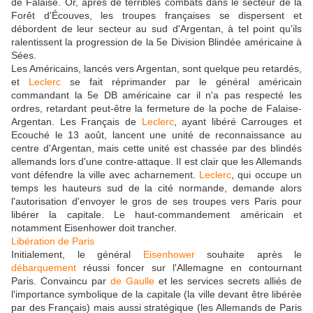
de Falaise. Or, après de terribles combats dans le secteur de la
Forêt d'Écouves, les troupes françaises se dispersent et
débordent de leur secteur au sud d'Argentan, à tel point qu'ils
ralentissent la progression de la 5e Division Blindée américaine à
Sées.
Les Américains, lancés vers Argentan, sont quelque peu retardés,
et
Leclerc
se fait réprimander par le général américain
commandant la 5e DB américaine car il n'a pas respecté les
ordres, retardant peut-être la fermeture de la poche de Falaise-
Argentan. Les Français de
Leclerc
, ayant libéré Carrouges et
Ecouché le 13 août, lancent une unité de reconnaissance au
centre d'Argentan, mais cette unité est chassée par des blindés
allemands lors d'une contre-attaque. Il est clair que les Allemands
vont défendre la ville avec acharnement.
Leclerc
, qui occupe un
temps les hauteurs sud de la cité normande, demande alors
l'autorisation d'envoyer le gros de ses troupes vers Paris pour
libérer la capitale. Le haut-commandement américain et
notamment Eisenhower doit trancher.
Libération de Paris
Initialement, le général
Eisenhower
souhaite après le
débarquement
réussi foncer sur l'Allemagne en contournant
Paris. Convaincu par
de Gaulle
et les services secrets alliés de
l'importance symbolique de la capitale (la ville devant être libérée
par des Français) mais aussi stratégique (les Allemands de Paris