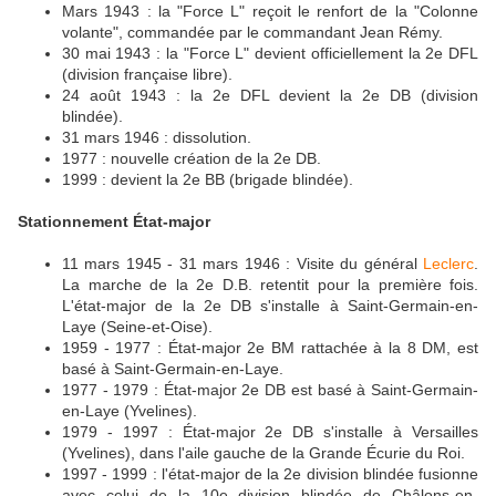
Mars 1943 : la "Force L" reçoit le renfort de la "Colonne
volante", commandée par le commandant Jean Rémy.
30 mai 1943 : la "Force L" devient officiellement la 2e DFL
(division française libre).
24 août 1943 : la 2e DFL devient la 2e DB (division
blindée).
31 mars 1946 : dissolution.
1977 : nouvelle création de la 2e DB.
1999 : devient la 2e BB (brigade blindée).
Stationnement État-major
11 mars 1945 - 31 mars 1946 : Visite du général
Leclerc
.
La marche de la 2e D.B. retentit pour la première fois.
L'état-major de la 2e DB s'installe à Saint-Germain-en-
Laye (Seine-et-Oise).
1959 - 1977 : État-major 2e BM rattachée à la 8 DM, est
basé à Saint-Germain-en-Laye.
1977 - 1979 : État-major 2e DB est basé à Saint-Germain-
en-Laye (Yvelines).
1979 - 1997 : État-major 2e DB s'installe à Versailles
(Yvelines), dans l'aile gauche de la Grande Écurie du Roi.
1997 - 1999 : l'état-major de la 2e division blindée fusionne
avec celui de la 10e division blindée de Châlons-en-