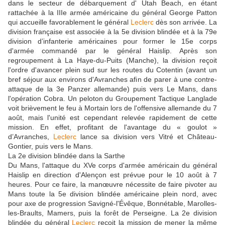
dans le secteur de débarquement d' Utah Beach, en étant
rattachée à la IIIe armée américaine du général George Patton
qui accueille favorablement le général
Leclerc
dès son arrivée. La
division française est associée à la 5e division blindée et à la 79e
division d’infanterie américaines pour former le 15e corps
d'armée commandé par le général Haislip. Après son
regroupement à La Haye-du-Puits (Manche), la division reçoit
l'ordre d'avancer plein sud sur les routes du Cotentin (avant un
bref séjour aux environs d'Avranches afin de parer à une contre-
attaque de la 3e Panzer allemande) puis vers Le Mans, dans
l'opération Cobra. Un peloton du Groupement Tactique Langlade
voit brièvement le feu à Mortain lors de l'offensive allemande du 7
août, mais l'unité est cependant relevée rapidement de cette
mission. En effet, profitant de l'avantage du « goulot »
d’Avranches,
Leclerc
lance sa division vers Vitré et Château-
Gontier, puis vers le Mans.
La 2e division blindée dans la Sarthe
Du Mans, l'attaque du XVe corps d'armée américain du général
Haislip en direction d'Alençon est prévue pour le 10 août à 7
heures. Pour ce faire, la manœuvre nécessite de faire pivoter au
Mans toute la 5e division blindée américaine plein nord, avec
pour axe de progression Savigné-l'Évêque, Bonnétable, Marolles-
les-Braults, Mamers, puis la forêt de Perseigne. La 2e division
blindée du général
Leclerc
reçoit la mission de mener la même