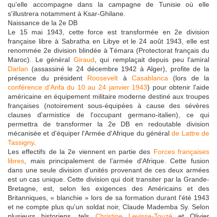
qu'elle accompagne dans la campagne de Tunisie où elle
s'illustrera notamment à Ksar-Ghilane.
Naissance de la 2e DB
Le 15 mai 1943, cette force est transformée en 2e division
française libre à Sabratha en Libye et le 24 août 1943, elle est
renommée 2e division blindée à Témara (Protectorat français du
Maroc). Le général
Giraud
, qui remplaçait depuis peu l'amiral
Darlan
(assassiné le 24 décembre 1942 à Alger), profite de la
présence du président
Roosevelt
à
Casablanca
(lors de la
conférence d'Anfa du 10 au 24 janvier 1943
) pour obtenir l'aide
américaine en équipement militaire moderne destiné aux troupes
françaises (notoirement sous-équipées à cause des sévères
clauses d'armistice de l'occupant germano-italien), ce qui
permettra de transformer la 2e DB en redoutable division
mécanisée et d'équiper l'Armée d'Afrique du général
de Lattre de
Tassigny
.
Les effectifs de la 2e viennent en partie des
Forces françaises
libres
, mais principalement de l’armée d'Afrique. Cette fusion
dans une seule division d'unités provenant de ces deux armées
est un cas unique. Cette division qui doit transiter par la Grande-
Bretagne, est, selon les exigences des Américains et des
Britanniques, « blanchie » lors de sa formation durant l'été 1943
et ne compte plus qu'un soldat noir, Claude Mademba Sy. Selon
plusieurs historiens, tels
Christine Levisse-Touzé
et Olivier