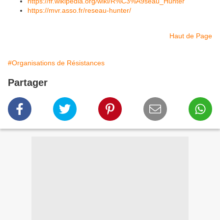
https://fr.wikipedia.org/wiki/R%C3%A9seau_Hunter
https://mvr.asso.fr/reseau-hunter/
Haut de Page
#Organisations de Résistances
Partager