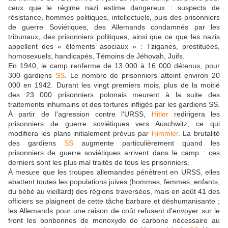
ceux que le régime nazi estime dangereux : suspects de
résistance, hommes politiques, intellectuels, puis des prisonniers
de guerre Soviétiques, des Allemands condamnés par les
tribunaux, des prisonniers politiques, ainsi que ce que les nazis
appellent des « éléments asociaux » : Tziganes, prostituées,
homosexuels, handicapés, Témoins de Jéhovah, Juifs.
En 1940, le camp renferme de 13 000 à 16 000 détenus, pour
300 gardiens
SS
. Le nombre de prisonniers atteint environ 20
000 en 1942. Durant les vingt premiers mois, plus de la moitié
des 23 000 prisonniers polonais meurent à la suite des
traitements inhumains et des tortures infligés par les gardiens SS.
À partir de l'agression contre l'URSS,
Hitler
redirigera les
prisonniers de guerre soviétiques vers Auschwitz, ce qui
modifiera les plans initialement prévus par
Himmler
. La brutalité
des gardiens
SS
augmente particulièrement quand les
prisonniers de guerre soviétiques arrivent dans le camp : ces
derniers sont les plus mal traités de tous les prisonniers.
À mesure que les troupes allemandes pénètrent en URSS, elles
abattent toutes les populations juives (hommes, femmes, enfants,
du bébé au vieillard) des régions traversées, mais en août 41 des
officiers se plaignent de cette tâche barbare et déshumanisante ;
les Allemands pour une raison de coût refusent d'envoyer sur le
front les bonbonnes de monoxyde de carbone nécessaire au