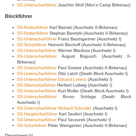
SS-Unterscharführer
Joachim Wolf (Men’s Camp Birkenau)
Blockführer
SS-Rottenführer
Karl Bainski (Auschwitz II-Birkenau)
SS-Rottenführer
Stephan Baretzki (Auschwitz II-Birkenau)
SS-Unterscharführer
Franz Baumgartner (Auschwitz I)
SS-Scharführer
Heinrich Bischoff (Auschwitz II-Birkenau)
SS-Unterscharführer
Werner Blaufuss (Auschwitz I)
SS-Unterscharführer
August Bogusch (Auschwitz II-
Birkenau)
SS-Unterscharführer
Paul Goetze (Auschwitz II-Birkenau)
SS-Unterscharführer
Otto Latch (Death Block Auschwitz I)
SS-Unterscharführer
Eduard Lorenz
(Auschwitz I)
SS-Oberscharführer
Herbert Ludwig (Auschwitz I)
SS-Unterscharführer
Kurt Muller (Death Block Auschwitz I)
SS-Unterscharführer
Bruno Schlage (Death Block
Auschwitz I)
SS-Unterscharführer
Richard Schroder
(Auschwitz I)
SS-Hauptscharführer
Karl Seufert (Auschwitz I)
SS-Unterscharführer
Paul Szczurek (Auschwitz I)
SS-Scharführer
Peter Weingarten (Auschwitz II-Birkenau)
Department IV