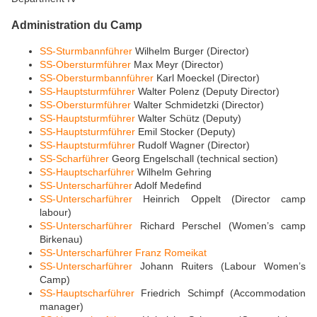
Administration du Camp
SS-Sturmbannführer
Wilhelm Burger (Director)
SS-Obersturmführer
Max Meyr (Director)
SS-Obersturmbannführer
Karl Moeckel (Director)
SS-Hauptsturmführer
Walter Polenz (Deputy Director)
SS-Obersturmführer
Walter Schmidetzki (Director)
SS-Hauptsturmführer
Walter Schütz (Deputy)
SS-Hauptsturmführer
Emil Stocker (Deputy)
SS-Hauptsturmführer
Rudolf Wagner (Director)
SS-Scharführer
Georg Engelschall (technical section)
SS-Hauptscharführer
Wilhelm Gehring
SS-Unterscharführer
Adolf Medefind
SS-Unterscharführer
Heinrich Oppelt (Director camp
labour)
SS-Unterscharführer
Richard Perschel (Women’s camp
Birkenau)
SS-Unterscharführer
Franz Romeikat
SS-Unterscharführer
Johann Ruiters (Labour Women’s
Camp)
SS-Hauptscharführer
Friedrich Schimpf (Accommodation
manager)