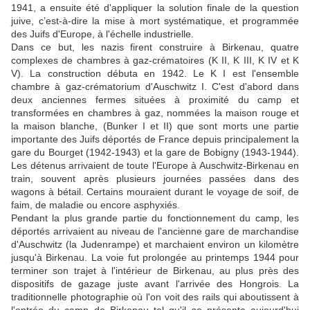
1941, a ensuite été d'appliquer la solution finale de la question
juive, c’est-à-dire la mise à mort systématique, et programmée
des Juifs d'Europe, à l'échelle industrielle.
Dans ce but, les nazis firent construire à Birkenau, quatre
complexes de chambres à gaz-crématoires (K II, K III, K IV et K
V). La construction débuta en 1942. Le K I est l'ensemble
chambre à gaz-crématorium d'Auschwitz I. C'est d'abord dans
deux anciennes fermes situées à proximité du camp et
transformées en chambres à gaz, nommées la maison rouge et
la maison blanche, (Bunker I et II) que sont morts une partie
importante des Juifs déportés de France depuis principalement la
gare du Bourget (1942-1943) et la gare de Bobigny (1943-1944).
Les détenus arrivaient de toute l'Europe à Auschwitz-Birkenau en
train, souvent après plusieurs journées passées dans des
wagons à bétail. Certains mouraient durant le voyage de soif, de
faim, de maladie ou encore asphyxiés.
Pendant la plus grande partie du fonctionnement du camp, les
déportés arrivaient au niveau de l'ancienne gare de marchandise
d'Auschwitz (la Judenrampe) et marchaient environ un kilomètre
jusqu'à Birkenau. La voie fut prolongée au printemps 1944 pour
terminer son trajet à l'intérieur de Birkenau, au plus près des
dispositifs de gazage juste avant l'arrivée des Hongrois. La
traditionnelle photographie où l'on voit des rails qui aboutissent à
l'entrée du camp de Birkenau tel qu'il se présente aujourd'hui