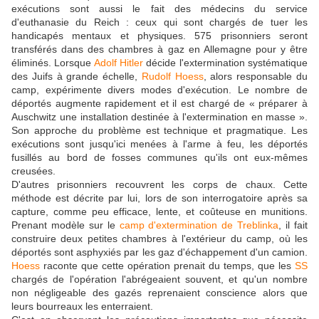
exécutions sont aussi le fait des médecins du service
d'euthanasie du Reich : ceux qui sont chargés de tuer les
handicapés mentaux et physiques. 575 prisonniers seront
transférés dans des chambres à gaz en Allemagne pour y être
éliminés. Lorsque
Adolf Hitler
décide l'extermination systématique
des Juifs à grande échelle,
Rudolf Hoess
, alors responsable du
camp, expérimente divers modes d'exécution. Le nombre de
déportés augmente rapidement et il est chargé de « préparer à
Auschwitz une installation destinée à l'extermination en masse ».
Son approche du problème est technique et pragmatique. Les
exécutions sont jusqu'ici menées à l'arme à feu, les déportés
fusillés au bord de fosses communes qu'ils ont eux-mêmes
creusées.
D'autres prisonniers recouvrent les corps de chaux. Cette
méthode est décrite par lui, lors de son interrogatoire après sa
capture, comme peu efficace, lente, et coûteuse en munitions.
Prenant modèle sur le
camp d'extermination de Treblinka
, il fait
construire deux petites chambres à l'extérieur du camp, où les
déportés sont asphyxiés par les gaz d'échappement d'un camion.
Hoess
raconte que cette opération prenait du temps, que les
SS
chargés de l'opération l'abrégeaient souvent, et qu'un nombre
non négligeable des gazés reprenaient conscience alors que
leurs bourreaux les enterraient.