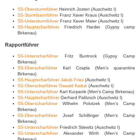
SS-Obersturmführer
Heinrich Josten (Auschwitz I)
SS-Sturmbannführer
Franz Xaver Kraus (Auschwitz I)
SS-Untersturmführer
Franz Xaver Maier (Auschwitz I)
SS-Hauptscharführer
Friedrich Harder (Gypsy camp
Birkenau)
Rapportführer
SS-Unterscharführer
Fritz Buntrock (Gypsy Camp
Birkenau)
SS-Oberscharführer
Karl Czapla (Men’s quarantine
Birkenau)
SS-Hauptscharführer
Jakob Fries
(Auschwitz I)
SS-Oberscharführer
Oswald Kaduk
(Auschwitz I)
SS-Unterscharführer
Karl Kurpanik (Men’s Camp Birkenau)
SS-Hauptscharführer
Gerhard Palitzsch (Auschwitz I)
SS-Oberscharführer
Wilhelm Polotzek (Men’s Camp
Birkenau)
SS-Oberscharführer
Josef Schillinger (Men’s Camp
Birkenau)
SS-Unterscharführer
Friedrich Stiewitz (Auschwitz I)
SS-Unterscharführer
Alexander Wirth (Men’s Camp
Birkenau)