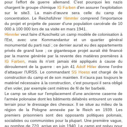
pour l'effort de guerre allemand. C'est pourquoi les nazis
chargent le groupe chimique
IG Farben
d'en assurer l'exploitation
sur le site3. La main-d'œuvre sera celle du camp de
concentration. Le Reichsführer
Himmler
comprend l'importance
du projet et projette de passer d'une population carcérale de 10
000 à 100 000 lors de sa visite en mars 1941.
Himmler
veut faire d'Auschwitz un camp modèle de colonisation à
l'Est, avec une Kommandantur et un quartier général
monumental du parti nazi ; ce dernier aurait eu des appartements
privés de grand luxe ; ce gigantesque projet aurait été financé
par la manne générée par la revente des matières premières à
IG Farben
, mais ils n'ont jamais été appliqués à cause du
déroulement de la guerre : en juin 41
Adolf Hitler
donne l'ordre
d'attaquer l'URSS. Le commandant
SS
Hoess
est chargé de la
construction du camp et de son maintien. Il n'aura pas toujours le
matériel nécessaire à la construction, c'est pourquoi il sera obligé
d'en voler, par exemple cent mètres de fil de fer barbelé.
Le camp se situe sur l'emplacement d'une ancienne caserne de
l'armée polonaise dont les bâtiments délabrés entourent un vaste
terrain pour le dressage des chevaux. Il se situe au milieu de la
région de la Pologne annexée par le Reich en 1939. Les
premiers prisonniers sont des opposants politiques polonais,
socialistes ou communistes pour la plupart. Une première vague,
au nombre de 720, arrive en juin 1940. Le camp est prévu pour