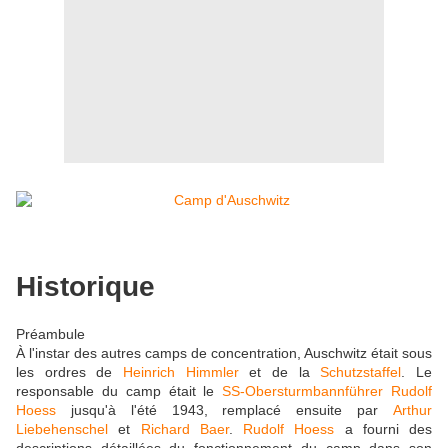
Historique
Préambule
À l'instar des autres camps de concentration, Auschwitz était sous
les ordres de
Heinrich Himmler
et de la
Schutzstaffel
. Le
responsable du camp était le
SS-Obersturmbannführer
Rudolf
Hoess
jusqu'à l'été 1943, remplacé ensuite par
Arthur
Liebehenschel
et
Richard Baer
.
Rudolf Hoess
a fourni des
descriptions détaillées du fonctionnement du camp dans son