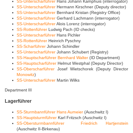
SS-Unterscharführer
Hans Johann Kamphuis (interrogator)
SS-Unterscharführer
Hermann Kirschner (Deputy director)
SS-Unterscharführer
Bernhard Kristan (Registry Office)
SS-Unterscharführer
Gerhard Lachmann (interrogator)
SS-Unterscharführer
Alois Lorenz (interrogator)
SS-Rottenführer
Ludwig Pach (ID checks)
SS-Unterscharführer
Hans Pichler
SS-Rottenführer
Heinrich Pyschny
SS-Scharführer
Johann Schindler
SS-Unterscharführer
Johann Schubert (Registry)
SS-Hauptscharführer
Bernhard Walter
(ID Department)
SS-Hauptscharführer
Helmut Westphal (Deputy Director)
SS-Oberscharführer
Josef Wietschorek (Deputy Director
Monowitz
)
SS-Unterscharführer
Martin Wilks
Department III
Lagerführer
SS-Sturmbannführer
Hans Aumeier
(Auschwitz I)
SS-Hauptsturmführer
Karl Fritzsch (Auschwitz I)
SS-Obersturmbannführer
Friedrich Hartjenstein
(Auschwitz II-Birkenau)