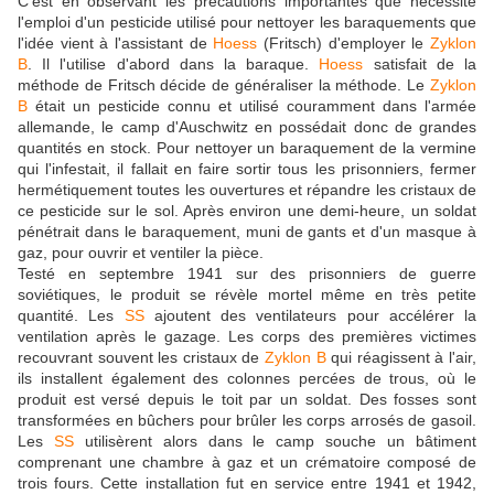
C'est en observant les précautions importantes que nécessite
l'emploi d'un pesticide utilisé pour nettoyer les baraquements que
l'idée vient à l'assistant de
Hoess
(Fritsch) d'employer le
Zyklon
B
. Il l'utilise d'abord dans la baraque.
Hoess
satisfait de la
méthode de Fritsch décide de généraliser la méthode. Le
Zyklon
B
était un pesticide connu et utilisé couramment dans l'armée
allemande, le camp d'Auschwitz en possédait donc de grandes
quantités en stock. Pour nettoyer un baraquement de la vermine
qui l'infestait, il fallait en faire sortir tous les prisonniers, fermer
hermétiquement toutes les ouvertures et répandre les cristaux de
ce pesticide sur le sol. Après environ une demi-heure, un soldat
pénétrait dans le baraquement, muni de gants et d'un masque à
gaz, pour ouvrir et ventiler la pièce.
Testé en septembre 1941 sur des prisonniers de guerre
soviétiques, le produit se révèle mortel même en très petite
quantité. Les
SS
ajoutent des ventilateurs pour accélérer la
ventilation après le gazage. Les corps des premières victimes
recouvrant souvent les cristaux de
Zyklon B
qui réagissent à l'air,
ils installent également des colonnes percées de trous, où le
produit est versé depuis le toit par un soldat. Des fosses sont
transformées en bûchers pour brûler les corps arrosés de gasoil.
Les
SS
utilisèrent alors dans le camp souche un bâtiment
comprenant une chambre à gaz et un crématoire composé de
trois fours. Cette installation fut en service entre 1941 et 1942,