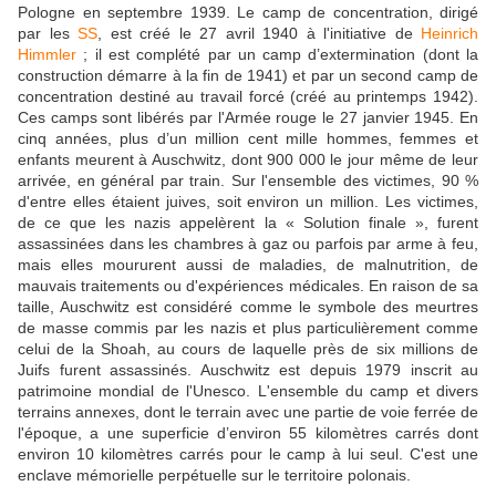
Pologne en septembre 1939. Le camp de concentration, dirigé
par les
SS
, est créé le 27 avril 1940 à l'initiative de
Heinrich
Himmler
; il est complété par un camp d’extermination (dont la
construction démarre à la fin de 1941) et par un second camp de
concentration destiné au travail forcé (créé au printemps 1942).
Ces camps sont libérés par l'Armée rouge le 27 janvier 1945. En
cinq années, plus d’un million cent mille hommes, femmes et
enfants meurent à Auschwitz, dont 900 000 le jour même de leur
arrivée, en général par train. Sur l'ensemble des victimes, 90 %
d'entre elles étaient juives, soit environ un million. Les victimes,
de ce que les nazis appelèrent la « Solution finale », furent
assassinées dans les chambres à gaz ou parfois par arme à feu,
mais elles moururent aussi de maladies, de malnutrition, de
mauvais traitements ou d'expériences médicales. En raison de sa
taille, Auschwitz est considéré comme le symbole des meurtres
de masse commis par les nazis et plus particulièrement comme
celui de la Shoah, au cours de laquelle près de six millions de
Juifs furent assassinés. Auschwitz est depuis 1979 inscrit au
patrimoine mondial de l'Unesco. L'ensemble du camp et divers
terrains annexes, dont le terrain avec une partie de voie ferrée de
l'époque, a une superficie d’environ 55 kilomètres carrés dont
environ 10 kilomètres carrés pour le camp à lui seul. C'est une
enclave mémorielle perpétuelle sur le territoire polonais.