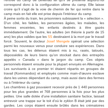
correspond donc à la configuration ultime du camp. Elle laisse
croire qu'il s'agit de la voie de chemin de fer qui rentre dans le
camp mais en fait elle est prise depuis l'intérieur du camp.
À peine sortis du train, les prisonniers subissaient la « sélection ».
D'un côté, les faibles, les personnes âgées, les malades, les
femmes enceintes, les enfants destinés à être gazés
immédiatement. De l'autre, les adultes (en théorie à partir de 15
ans) les plus valides que les
SS
destinaient à la mort par le travail
forcé. Souvent, le docteur
Josef Mengele
opérait une sélection
parmi les nouveaux venus pour conduire ses expériences. Dans
tous les cas, les détenus étaient mis à nu, rasés, tatoués,
dépossédés de leurs biens qu'on stockait dans des entrepôts
appelés « Canada » dans le jargon du camp. Ces objets
personnels étaient ensuite pour la plupart envoyés en Allemagne.
Les survivants à ce premier tri étaient répartis en groupes de
travail (Kommandos) et employés comme main-d'œuvre esclave
dans les usines dépendant du camp, mais aussi dans des fermes
ou à l'intérieur du camp.
Les chambres à gaz pouvaient recevoir près de 1 440 personnes
pour les plus grandes et 768 personnes à la fois pour les plus
petites. Une salle dotée d'une installation sanitaire factice, laissait
entrevoir une trappe sur le toit d'où le zyklon B était jeté par des
gardes. Les corps étaient ensuite brûlés dans les crématoires