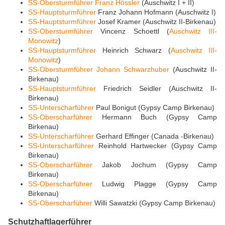
SS-Obersturmführer
Franz Hössler
(Auschwitz I + II)
SS-Hauptsturmführer
Franz Johann Hofmann (Auschwitz I)
SS-Hauptsturmführer
Josef Kramer (Auschwitz II-Birkenau)
SS-Obersturmführer
Vincenz Schoettl (
Auschwitz III-
Monowitz
)
SS-Hauptsturmführer
Heinrich Schwarz (
Auschwitz III-
Monowitz
)
SS-Obersturmführer
Johann Schwarzhuber
(Auschwitz II-
Birkenau)
SS-Hauptsturmführer
Friedrich Seidler (Auschwitz II-
Birkenau)
SS-Unterscharführer
Paul Bonigut (Gypsy Camp Birkenau)
SS-Oberscharführer
Hermann Buch (Gypsy Camp
Birkenau)
SS-Unterscharführer
Gerhard Effinger (Canada -Birkenau)
SS-Unterscharführer
Reinhold Hartwecker (Gypsy Camp
Birkenau)
SS-Oberscharführer
Jakob Jochum (Gypsy Camp
Birkenau)
SS-Oberscharführer
Ludwig Plagge (Gypsy Camp
Birkenau)
SS-Oberscharführer
Willi Sawatzki (Gypsy Camp Birkenau)
Schutzhaftlagerführer