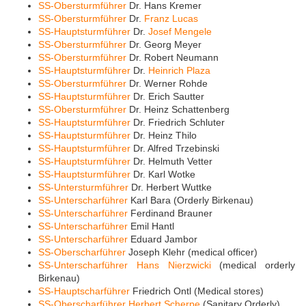
SS-Obersturmführer
Dr. Hans Kremer
SS-Obersturmführer
Dr.
Franz Lucas
SS-Hauptsturmführer
Dr.
Josef Mengele
SS-Obersturmführer
Dr. Georg Meyer
SS-Obersturmführer
Dr. Robert Neumann
SS-Hauptsturmführer
Dr.
Heinrich Plaza
SS-Obersturmführer
Dr. Werner Rohde
SS-Hauptsturmführer
Dr. Erich Sautter
SS-Obersturmführer
Dr. Heinz Schattenberg
SS-Hauptsturmführer
Dr. Friedrich Schluter
SS-Hauptsturmführer
Dr. Heinz Thilo
SS-Hauptsturmführer
Dr. Alfred Trzebinski
SS-Hauptsturmführer
Dr. Helmuth Vetter
SS-Hauptsturmführer
Dr. Karl Wotke
SS-Untersturmführer
Dr. Herbert Wuttke
SS-Unterscharführer
Karl Bara (Orderly Birkenau)
SS-Unterscharführer
Ferdinand Brauner
SS-Unterscharführer
Emil Hantl
SS-Unterscharführer
Eduard Jambor
SS-Oberscharführer
Joseph Klehr (medical officer)
SS-Unterscharführer
Hans Nierzwicki
(medical orderly
Birkenau)
SS-Hauptscharführer
Friedrich Ontl (Medical stores)
SS-Oberscharführer
Herbert Scherpe
(Sanitary Orderly)