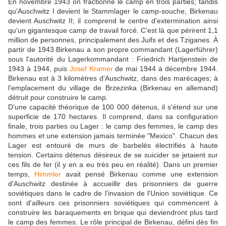
En novembre 1943 on fractionne le camp en trois parties; tandis
qu'Auschwitz I devient le Stammlager le camp-souche, Birkenau
devient Auschwitz II; il comprend le centre d'extermination ainsi
qu'un gigantesque camp de travail forcé. C'est là que périrent 1,1
million de personnes, principalement des Juifs et des Tziganes. À
partir de 1943 Birkenau a son propre commandant (Lagerführer)
sous l'autorité du Lagerkommandant : Friedrich Hartjenstein de
1943 à 1944, puis
Josef Kramer
de mai 1944 à décembre 1944.
Birkenau est à 3 kilomètres d'Auschwitz, dans des marécages; à
l'emplacement du village de Brzezinka (Birkenau en allemand)
détruit pour construire le camp.
D'une capacité théorique de 100 000 détenus, il s'étend sur une
superficie de 170 hectares. Il comprend, dans sa configuration
finale, trois parties ou Lager : le camp des femmes, le camp des
hommes et une extension jamais terminée "Mexico". Chacun des
Lager est entouré de murs de barbelés électrifiés à haute
tension. Certains détenus désireux de se suicider se jetaient sur
ces fils de fer (il y en a eu très peu en réalité). Dans un premier
temps,
Himmler
avait pensé Birkenau comme une extension
d'Auschwitz destinée à accueillir des prisonniers de guerre
soviétiques dans le cadre de l'invasion de l'Union soviétique. Ce
sont d'ailleurs ces prisonniers soviétiques qui commencent à
construire les baraquements en brique qui deviendront plus tard
le camp des femmes. Le rôle principal de Birkenau, défini dès fin