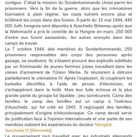
contigus. C'était la mission du Sonderkommando choisi parmi les
prisonniers. Vers la fin de la guerre, alors que les crématoires
tournaient à plein régime, les nazis tuèrent encore plus et
brûlèrent les corps dans des fosses. À partir du 15 mai 1944, 440
000 Juifs hongrois sont déportés à Auschwitz-Birkenau après que
la Wehrmacht a pris le contrôle de la Hongrie en mars. 250 000
d'entre eux furent assassinés, les autres envoyés dans des
camps de travail.
Le 7 octobre 1944, des membres du Sonderkommando, 250
prisonniers responsables des corps des personnes après
gazage, se soulèvent. Ils s'étaient procuré des explosifs subtilisés
par un Kommando de jeunes femmes juives travaillant dans les
usines d'armement de l'Union Werke. Ils réussirent à détruire
partiellement le crématoire IV. Après l'explosion, ils coupèrent les
barbelés électrifiés à l'aide de pinces d'électricien, et
s'échappèrent dans la forêt. Mais leur fuite échoua et la plus
grande partie du groupe fut liquidée ; peu survécurent. Camp des
familles, le camp des familles est un camp à l'intérieur
d'Auschwitz, qui fut créé en 1943. Il regroupait des familles,
principalement d'origine tchécoslovaque. Ce camp devait servir
de justification face à l'opinion internationale et une partie de ses
membres subirent les expériences du docteur
Mengele
.
Auschwitz III
(
Monowitz
)
Le gouvernement nazi travaillait avec les industriels allemands