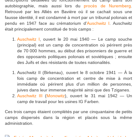
autobiographie, mais aussi lors du
procès de Nuremberg
.
Retrouvé par les Alliés en Bavière où il se cachait sous une
fausse identité, il est condamné à mort par un tribunal polonais et
pendu en 1947 face au crématorium d'
Auschwitz I
. Auschwitz
était principalement constitué de trois camps :
Auschwitz I
, ouvert le 20 mai 1940 — Le camp souche
(principal) est un camp de concentration où périrent près
de 70 000 hommes, au début des prisonniers de guerre et
des opposants politiques polonais et soviétiques ; ensuite
des Juifs et des résistants de toutes nationalités.
Auschwitz II (Birkenau), ouvert le 8 octobre 1941 — À la
fois camp de concentration et centre de mise à mort
immédiate où périrent plus d'un million de personnes,
juives dans leur immense majorité ainsi que des Tziganes.
Auschwitz III
(
Monowitz
), ouvert le 31 mai 1942 — Un
camp de travail pour les usines IG Farben.
Ces trois camps étaient complétés par une cinquantaine de petits
camps dispersés dans la région et placés sous la même
administration.