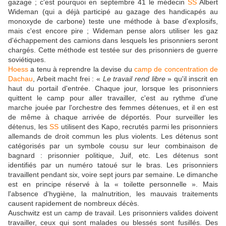
gazage ; c'est pourquoi en septembre 41 le médecin
SS
Albert
Wideman (qui a déjà participé au gazage des handicapés au
monoxyde de carbone) teste une méthode à base d'explosifs,
mais c'est encore pire ; Wideman pense alors utiliser les gaz
d'échappement des camions dans lesquels les prisonniers seront
chargés. Cette méthode est testée sur des prisonniers de guerre
soviétiques.
Hoess
a tenu à reprendre la devise du
camp de concentration de
Dachau
, Arbeit macht frei : «
Le travail rend libre
» qu'il inscrit en
haut du portail d'entrée. Chaque jour, lorsque les prisonniers
quittent le camp pour aller travailler, c'est au rythme d'une
marche jouée par l'orchestre des femmes détenues, et il en est
de même à chaque arrivée de déportés. Pour surveiller les
détenus, les
SS
utilisent des Kapo, recrutés parmi les prisonniers
allemands de droit commun les plus violents. Les détenus sont
catégorisés par un symbole cousu sur leur combinaison de
bagnard : prisonnier politique, Juif, etc. Les détenus sont
identifiés par un numéro tatoué sur le bras. Les prisonniers
travaillent pendant six, voire sept jours par semaine. Le dimanche
est en principe réservé à la « toilette personnelle ». Mais
l'absence d'hygiène, la malnutrition, les mauvais traitements
causent rapidement de nombreux décès.
Auschwitz est un camp de travail. Les prisonniers valides doivent
travailler, ceux qui sont malades ou blessés sont fusillés. Des