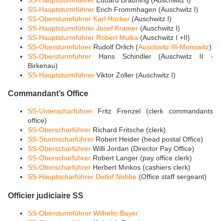
SS-Hauptsturmführer
Erich Frommhagen (Auschwitz I)
SS-Obersturmführer
Karl Hocker
(Auschwitz I)
SS-Hauptsturmführer
Josef Kramer
(Auschwitz I)
SS-Hauptsturmführer
Robert Mulka
(Auschwitz I +II)
SS-Obersturmführer
Rudolf Orlich (
Auschwitz III-Monowitz
)
SS-Obersturmführer
Hans Schindler (Auschwitz II -
Birkenau)
SS-Hauptsturmführer
Viktor Zoller (Auschwitz I)
Commandant’s Office
SS-Unterscharführer
Fritz Frenzel (clerk commandants
office)
SS-Oberscharführer
Richard Fritsche (clerk)
SS-Sturmscharführer
Robert Heider (head postal Office)
SS-Oberscharführer
Willi Jordan (Director Pay Office)
SS-Oberscharführer
Robert Langer (pay office clerk)
SS-Oberscharführer
Herbert Minkos (cashiers clerk)
SS-Hauptscharführer
Detlef Nebbe
(Office staff sergeant)
Officier judiciaire SS
SS-Obersturmführer
Wilhelm Bayer