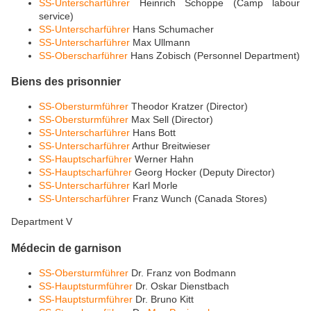
SS-Unterscharführer
Heinrich Schoppe (Camp labour
service)
SS-Unterscharführer
Hans Schumacher
SS-Unterscharführer
Max Ullmann
SS-Oberscharführer
Hans Zobisch (Personnel Department)
Biens des prisonnier
SS-Obersturmführer
Theodor Kratzer (Director)
SS-Obersturmführer
Max Sell (Director)
SS-Unterscharführer
Hans Bott
SS-Unterscharführer
Arthur Breitwieser
SS-Hauptscharführer
Werner Hahn
SS-Hauptscharführer
Georg Hocker (Deputy Director)
SS-Unterscharführer
Karl Morle
SS-Unterscharführer
Franz Wunch (Canada Stores)
Department V
Médecin de garnison
SS-Obersturmführer
Dr. Franz von Bodmann
SS-Hauptsturmführer
Dr. Oskar Dienstbach
SS-Hauptsturmführer
Dr. Bruno Kitt