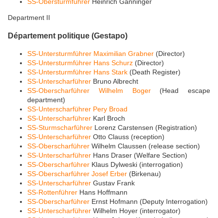
SS-Obersturmführer
Heinrich Ganninger
Department II
Département politique (Gestapo)
SS-Untersturmführer
Maximilian Grabner
(Director)
SS-Untersturmführer
Hans Schurz
(Director)
SS-Untersturmführer
Hans Stark
(Death Register)
SS-Unterscharführer
Bruno Albrecht
SS-Oberscharführer
Wilhelm Boger
(Head escape
department)
SS-Unterscharführer
Pery Broad
SS-Unterscharführer
Karl Broch
SS-Sturmscharführer
Lorenz Carstensen (Registration)
SS-Unterscharführer
Otto Clauss (reception)
SS-Oberscharführer
Wilhelm Claussen (release section)
SS-Unterscharführer
Hans Draser (Welfare Section)
SS-Oberscharführer
Klaus Dylweski (interrogation)
SS-Oberscharführer
Josef Erber
(Birkenau)
SS-Unterscharführer
Gustav Frank
SS-Rottenführer
Hans Hoffmann
SS-Oberscharführer
Ernst Hofmann (Deputy Interrogation)
SS-Unterscharführer
Wilhelm Hoyer (interrogator)