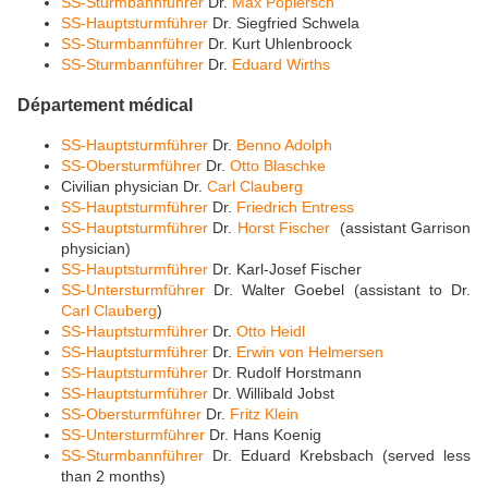
SS-Sturmbannführer
Dr.
Max Popiersch
SS-Hauptsturmführer
Dr. Siegfried Schwela
SS-Sturmbannführer
Dr. Kurt Uhlenbroock
SS-Sturmbannführer
Dr.
Eduard Wirths
Département médical
SS-Hauptsturmführer
Dr.
Benno Adolph
SS-Obersturmführer
Dr.
Otto Blaschke
Civilian physician Dr.
Carl Clauberg
SS-Hauptsturmführer
Dr.
Friedrich Entress
SS-Hauptsturmführer
Dr.
Horst Fischer
(assistant Garrison
physician)
SS-Hauptsturmführer
Dr. Karl-Josef Fischer
SS-Untersturmführer
Dr. Walter Goebel (assistant to Dr.
Carl Clauberg
)
SS-Hauptsturmführer
Dr.
Otto Heidl
SS-Hauptsturmführer
Dr.
Erwin von Helmersen
SS-Hauptsturmführer
Dr. Rudolf Horstmann
SS-Hauptsturmführer
Dr. Willibald Jobst
SS-Obersturmführer
Dr.
Fritz Klein
SS-Untersturmführer
Dr. Hans Koenig
SS-Sturmbannführer
Dr. Eduard Krebsbach (served less
than 2 months)