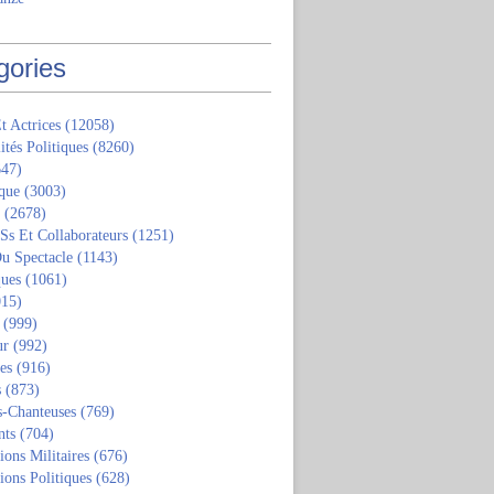
gories
t Actrices
(12058)
ités Politiques
(8260)
47)
que
(3003)
(2678)
 Ss Et Collaborateurs
(1251)
u Spectacle
(1143)
ques
(1061)
15)
(999)
ur
(992)
tes
(916)
s
(873)
s-Chanteuses
(769)
nts
(704)
ions Militaires
(676)
ions Politiques
(628)