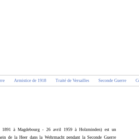
rre
Armistice de 1918
Traité de Versailles
Seconde Guerre
C
er 1891 à Magdebourg - 26 avril 1959 à Holzminden) est un
 sein de la Heer dans la Wehrmacht pendant la Seconde Guerre