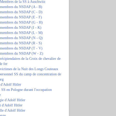
s Membres de la SS à Auschwitz
s membres du NSDAP (A - B)
s membres du NSDAP (C - D)
s membres du NSDAP (E - F)
s membres du NSDAP (G - H)
s membres du NSDAP (I - K)
s membres du NSDAP (L - M)
s membres du NSDAP (N - Q)
s membres du NSDAP (R - S)
s membres du NSDAP (T - V)
s membres du NSDAP (W - Z)
 récipiendaires de la Croix de chevalier de
de fer
 victimes de la Nuit des Longs Couteaux
personnel SS du camp de concentration de
urg
 d'Adolf Hitler
 SS en Pologne durant l'occupation
e
ie d'Adolf Hitler
 d'Adolf Hitler
lle d'Adolf Hitler
anze