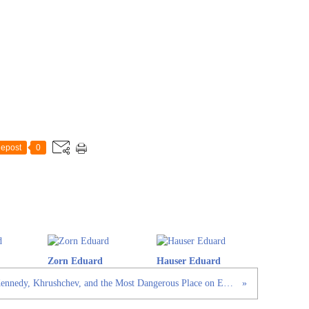
epost
0
Zorn Eduard
Hauser Eduard
Berlin 1961: Kennedy, Khrushchev, and the Most Dangerous Place on Earth