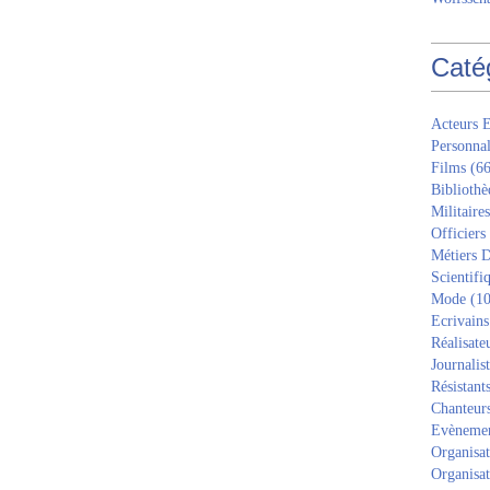
Caté
Acteurs E
Personnal
Films
(66
Bibliothè
Militaires
Officiers
Métiers D
Scientifi
Mode
(10
Ecrivains
Réalisate
Journalis
Résistant
Chanteur
Evèneme
Organisat
Organisat