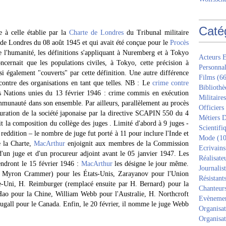
Caté
e à celle établie par la
Charte de Londres
du Tribunal militaire
rd de Londres du 08 août 1945 et qui avait été conçue pour le
Procès
 l'humanité, les définitions s'appliquant à Nuremberg et à Tokyo
Acteurs E
ncernait que les populations civiles, à Tokyo, cette précision à
Personnal
nsi également "couverts" par cette définition. Une autre différence
Films
(66
contre des organisations en tant que telles. NB : Le
crime contre
Bibliothè
es Nations unies du 13 février 1946 : crime commis en exécution
Militaires
ommunauté dans son ensemble. Par ailleurs, parallèlement au procès
Officiers
uration de la société japonaise par la directive SCAPIN 550 du 4
Métiers D
it la composition du collège des juges . Limité d'abord à 9 juges -
Scientifi
 reddition – le nombre de juge fut porté à 11 pour inclure l'Inde et
Mode
(10
e la Charte,
MacArthur
enjoignit aux membres de la Commission
Ecrivains
'un juge et d'un procureur adjoint avant le 05 janvier 1947. Les
Réalisate
iendront le 15 février 1946 :
MacArthur
les désigne le jour même.
Journalis
ar Myron Crammer) pour les États-Unis, Zarayanov pour l'Union
Résistant
-Uni, H. Reimburger (remplacé ensuite par H. Bernard) pour la
Chanteur
Hao pour la Chine, William Webb pour l'Australie, H. Northcroft
Evèneme
gall pour le Canada. Enfin, le 20 février, il nomme le juge Webb
Organisat
Organisat