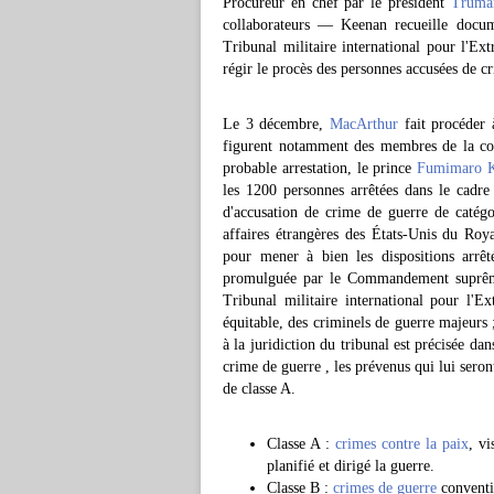
Procureur en chef par le président
Truma
collaborateurs — Keenan recueille docume
Tribunal militaire international pour l'E
régir le procès des personnes accusées de c
Le 3 décembre,
MacArthur
fait procéder 
figurent notamment des membres de la cou
probable arrestation, le prince
Fumimaro 
les 1200 personnes arrêtées dans le cadre
d'accusation de crime de guerre de catég
affaires étrangères des États-Unis du Ro
pour mener à bien les dispositions arrêt
promulguée par le Commandement suprême d
Tribunal militaire international pour l'E
équitable, des criminels de guerre majeurs
à la juridiction du tribunal est précisée da
crime de guerre , les prévenus qui lui sero
de classe A.
Classe A :
crimes contre la paix
, vi
planifié et dirigé la guerre.
Classe B :
crimes de guerre
conventi