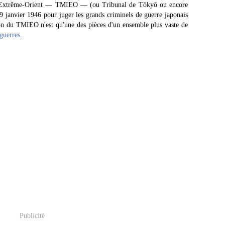
r l'Extrême-Orient — TMIEO — (ou Tribunal de Tōkyō ou encore
19 janvier 1946 pour juger les grands criminels de guerre japonais
on du TMIEO n'est qu'une des pièces d'un ensemble plus vaste de
guerres
.
Publicité