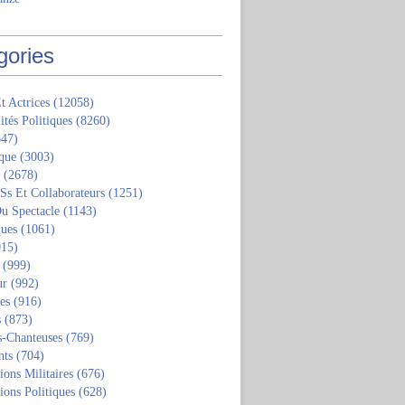
gories
t Actrices
(12058)
ités Politiques
(8260)
47)
que
(3003)
(2678)
 Ss Et Collaborateurs
(1251)
u Spectacle
(1143)
ques
(1061)
15)
(999)
ur
(992)
tes
(916)
s
(873)
s-Chanteuses
(769)
nts
(704)
ions Militaires
(676)
ions Politiques
(628)