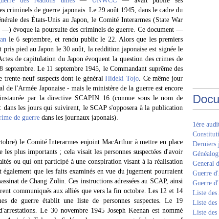
uerre des Nations unies
—
UNWCC
— avait publié ses
s criminels de guerre japonais. Le 29 août 1945, dans le cadre du
énérale des États-Unis au Japon, le Comité Interarmes (State War
 évoque la poursuite des criminels de guerre. Ce document —
an
le 6 septembre, et rendu public le 22. Alors que les premiers
pris pied au Japon le 30 août, la reddition japonaise est signée le
Actes de capitulation du Japon évoquent la question des crimes de
e 8 septembre. Le 11 septembre 1945, le Commandant suprême des
 de trente-neuf suspects dont le général
Hideki Tojo
. Ce même jour
al de l'Armée Japonaise - mais le ministère de la guerre est encore
Docu
é instaurée par la directive SCAPIN 16 (connue sous le nom de
 dans les jours qui suivirent, le SCAP s'opposera à la publication
rime de guerre
dans les journaux japonais).
1ère aud
Constitut
ctobre) le Comité Interarmes enjoint MacArthur à mettre en place
Derniers 
 les plus importants ; cela visait les personnes suspectées d'avoir
Généalogi
aités ou qui ont participé à une conspiration visant à la réalisation
General d
t également que les faits examinés en vue du jugement pourraient
Guerre d'
sassinat de Chang Zolin. Ces instructions adressées au SCAP, ainsi
Guerre d
rent communiqués aux alliés que vers la fin octobre. Les 12 et 14
Liste des
 de guerre établit une liste de personnes suspectes. Le 19
Liste des
d'arrestations. Le 30 novembre 1945 Joseph Keenan est nommé
Liste des