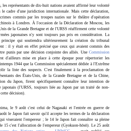
 les représentants de dix-huit nations avaient affirmé leur volonté
le cadre d'une juridiction internationale. Mais cette déclaration,
 crimes commis par les troupes nazies sur le théâtre d'opération
t chinois à Londres. À l'occasion de la Déclaration de Moscou, les
-Unis de la Grande Bretagne et de l'URSS réaffirment cette volonté
rmées japonaises n'y sont toujours pas pris en considération. La
principe qui soutiendra ultérieurement la création du tribunal
ent : il y était en effet précisé que ceux qui avaient commis des
 être punis par une décision conjointe des alliés. Une
Commission
st d'ailleurs mise en place à cette époque pour répertorier les
printemps 1944 que la Commission spécialement dédiée à l'Extrême
ir la liste des suspects. C'est finalement à la proclamation de
ésentants des États-Unis, de la Grande Bretagne et de la Chine,
tion du Japon, firent spécifiquement connaître leur intention de
e japonais (l'URSS, toujours liée au Japon par un traité de non-
 cette décision).
ima, le 9 août c'est celui de Nagasaki et l'entrée en guerre de
oût le Japon fait savoir qu'il accepte les termes de la déclaration
ui viseraient l'empereur ; le 14 le Japon fait connaître sa pleine
 le 15 c'est l'allocution de l'empereur (Gyokuon-hōsō). Le 25 août