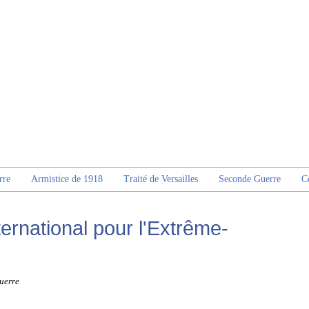
rre
Armistice de 1918
Traité de Versailles
Seconde Guerre
C
nternational pour l'Extrême-
uerre