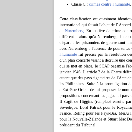
Classe C :
crimes contre l'humanité
.
Cette classification est quasiment identiqu
international qui faisait l'objet de l' Acco
de Nuremberg
. En matière de crime contre
diffèrent : alors qu'à Nuremberg il ne co
disparu : les prisonniers de guerre sont ai
avec Nuremberg : l'absence de poursuites 
l'humanité
fut précisé par la résolution d
d'un plan concerté visant à détruire une c
qui se met en place, le SCAP organise l'ép
janvier 1946. L'article 2 de la Charte défin
autant que des pays signataires de l'Acte de
les Philippines. Suite à la promulgation d
d'Extrême-Orient de lui proposer le nom d
propositions concernant les juges lui parv
Il s'agit de Higgins (remplacé ensuite p
Soviétique, Lord Patrick pour le Royaume
France, Röling pour les Pays-Bas, MeiJu 
pour la Nouvelle-Zélande et Stuart Mac Dou
président du Tribunal.