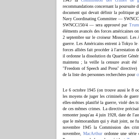
1945 la
Commission des crimes de g
recommandations concernant la poursuite de
document qui devait définir la politique g
Navy Coordinating Committee — SWNCC —)
SWNCC150/4 — sera approuvé par
Trum
éléments avancés des forces américaines ont 
2 septembre sur le croiseur Missouri. Les 
guerre. Les Américains entrent à Tokyo l
forces alliées fait procéder à l'arrestation
il ordonne la dissolution du Quartier Génér
maintenu ; la veille la censure avait ét
"Freedom of Speech and Press" directive) :
de la liste des personnes recherchées pour
c
Le 6 octobre 1945 (on trouve aussi le 8 o
les moyens de juger les criminels de guerre
elles-mêmes planifié la guerre, violé des tr
de ces mêmes crimes. La directive précisai
remonter jusqu'au 4 juin 1928, date de l'as
que le mémorandum qui y était joint, ne fu
novembre 1945 la Commission des crimes
novembre,
MacArthur
ordonne une série 