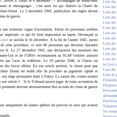
n
. Arrivé à Tokyo le 6 décembre — accompagné de trente-neuf
Liste de
nts et témoignages ; c'est aussi lui qui élabore la Charte du
Liste de
xtrême-Orient. Le 5 décembre 1945, publication des règles devant
Liste de
rime de guerre.
Liste de
Liste de
Liste de
à une troisième vague d'arrestation. Parmi les personnes arrêtées
Liste de
r impériale, ce qui fit forte impression au Japon. Devançant sa
Liste de
Konoe
se suicida le 16 décembre. À la fin de l'année 1945, parmi
Liste de
 de cette procédure, ce sont 80 personnes qui devaient répondre
Liste de
orie A. Le 27 décembre 1945, une déclaration des ministres des
Liste de
yaume-Uni et de l'URSS reconnaissent au SCAP l'entière autorité
Liste des
ées par l'acte de reddition. Le 19 janvier 1946, la Charte est
la Croix 
es forces alliées. En son article premier, la charte pose que
Liste des
xtrême Orient est établi afin de procéder au jugement rapide et
Liste du 
 ; son siège permanent étant à Tokyo. La nature des crimes soumis
Flossenb
ns son article 5 . Si le Tribunal pourra juger de toute accusation de
Peintures
nt présentés devront nécessairement être accusés de crime de guerre
Personnel
allemand
Psycholog
sait uniquement les hautes sphères du pouvoir et ceux qui avaient
Testament
Vie sexue
onnels.
Wolfssch