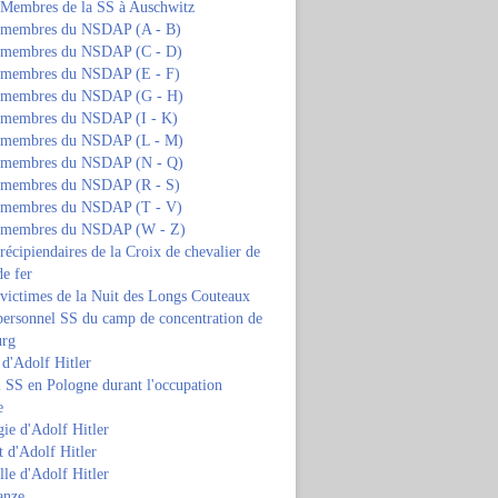
s Membres de la SS à Auschwitz
s membres du NSDAP (A - B)
s membres du NSDAP (C - D)
s membres du NSDAP (E - F)
s membres du NSDAP (G - H)
s membres du NSDAP (I - K)
s membres du NSDAP (L - M)
s membres du NSDAP (N - Q)
s membres du NSDAP (R - S)
s membres du NSDAP (T - V)
s membres du NSDAP (W - Z)
 récipiendaires de la Croix de chevalier de
de fer
 victimes de la Nuit des Longs Couteaux
personnel SS du camp de concentration de
urg
 d'Adolf Hitler
 SS en Pologne durant l'occupation
e
ie d'Adolf Hitler
 d'Adolf Hitler
lle d'Adolf Hitler
anze