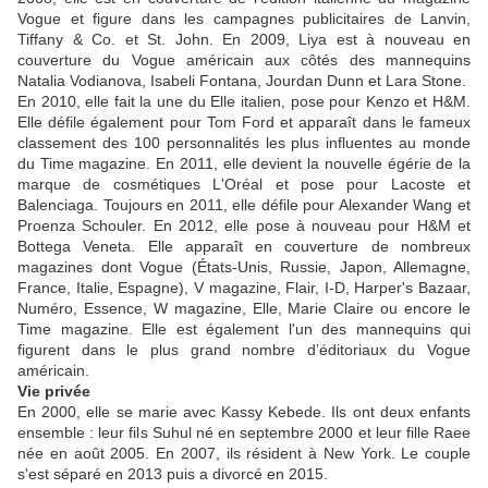
Vogue et figure dans les campagnes publicitaires de Lanvin,
Tiffany & Co. et St. John. En 2009, Liya est à nouveau en
couverture du Vogue américain aux côtés des mannequins
Natalia Vodianova, Isabeli Fontana, Jourdan Dunn et Lara Stone.
En 2010, elle fait la une du Elle italien, pose pour Kenzo et H&M.
Elle défile également pour Tom Ford et apparaît dans le fameux
classement des 100 personnalités les plus influentes au monde
du Time magazine. En 2011, elle devient la nouvelle égérie de la
marque de cosmétiques L'Oréal et pose pour Lacoste et
Balenciaga. Toujours en 2011, elle défile pour Alexander Wang et
Proenza Schouler. En 2012, elle pose à nouveau pour H&M et
Bottega Veneta. Elle apparaît en couverture de nombreux
magazines dont Vogue (États-Unis, Russie, Japon, Allemagne,
France, Italie, Espagne), V magazine, Flair, I-D, Harper's Bazaar,
Numéro, Essence, W magazine, Elle, Marie Claire ou encore le
Time magazine. Elle est également l'un des mannequins qui
figurent dans le plus grand nombre d’éditoriaux du Vogue
américain.
Vie privée
En 2000, elle se marie avec Kassy Kebede. Ils ont deux enfants
ensemble : leur fils Suhul né en septembre 2000 et leur fille Raee
née en août 2005. En 2007, ils résident à New York. Le couple
s'est séparé en 2013 puis a divorcé en 2015.