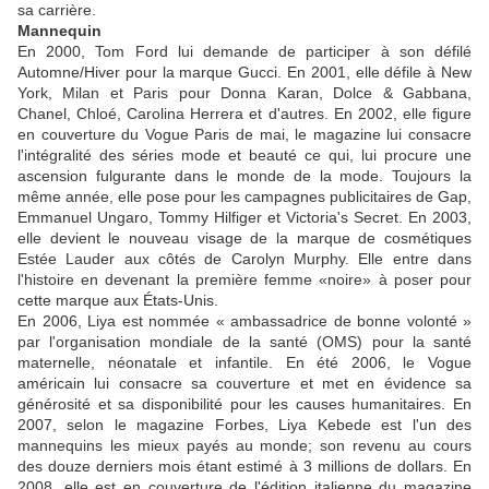
sa carrière.
Mannequin
En 2000, Tom Ford lui demande de participer à son défilé
Automne/Hiver pour la marque Gucci. En 2001, elle défile à New
York, Milan et Paris pour Donna Karan, Dolce & Gabbana,
Chanel, Chloé, Carolina Herrera et d'autres. En 2002, elle figure
en couverture du Vogue Paris de mai, le magazine lui consacre
l'intégralité des séries mode et beauté ce qui, lui procure une
ascension fulgurante dans le monde de la mode. Toujours la
même année, elle pose pour les campagnes publicitaires de Gap,
Emmanuel Ungaro, Tommy Hilfiger et Victoria's Secret. En 2003,
elle devient le nouveau visage de la marque de cosmétiques
Estée Lauder aux côtés de Carolyn Murphy. Elle entre dans
l'histoire en devenant la première femme «noire» à poser pour
cette marque aux États-Unis.
En 2006, Liya est nommée « ambassadrice de bonne volonté »
par l'organisation mondiale de la santé (OMS) pour la santé
maternelle, néonatale et infantile. En été 2006, le Vogue
américain lui consacre sa couverture et met en évidence sa
générosité et sa disponibilité pour les causes humanitaires. En
2007, selon le magazine Forbes, Liya Kebede est l'un des
mannequins les mieux payés au monde; son revenu au cours
des douze derniers mois étant estimé à 3 millions de dollars. En
2008, elle est en couverture de l'édition italienne du magazine