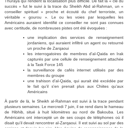
Thuraya qui rendent la localisation plus difficile. De fait la « clé du
succès » fut le suivi à la trace du Sheikh Abd al-Rahman, un «
conseiller spirituel » proche et écouté du chef terroriste, un
véritable « gourou ». Le ou les voies par lesquelles les
Américains auraient identifié ce conseiller ne sont pas connues
avec certitude, de nombreuses pistes ont été évoquées :
une implication des services de renseignement
jordaniens, qui auraient infiltré un agent ou retourné
un proche de Zarqaoui
les interrogatoires de membres d'al-Qaida en Irak
capturés par une cellule de renseignement attachée
à la Task Force 145
la surveillance de cafés internet utilisés par des
membres du groupe
une trahison d'al-Qaida, qui aurait été excédée par
le fait qu'il s'en prenait plus aux Chiites qu'aux
Américains
À partir de là, le Sheikh al-Rahman est suivi à la trace pendant
plusieurs semaines. Le mercredi 7 juin, il se rend dans le hameau
de Hibhib, situé à huit kilomètres au nord de Bakouba. Les
Américains ont intercepté un de ses coups de téléphones où il
disait qu'il devait rencontrer al-Zarqaoui. Il est suivi au sol par des