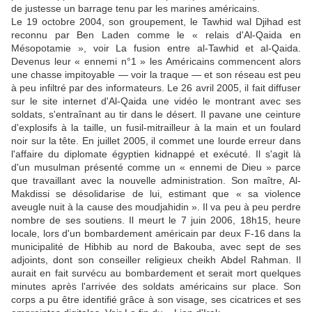
de justesse un barrage tenu par les marines américains.
Le 19 octobre 2004, son groupement, le Tawhid wal Djihad est
reconnu par Ben Laden comme le « relais d'Al-Qaida en
Mésopotamie », voir La fusion entre al-Tawhid et al-Qaida.
Devenus leur « ennemi n°1 » les Américains commencent alors
une chasse impitoyable — voir la traque — et son réseau est peu
à peu infiltré par des informateurs. Le 26 avril 2005, il fait diffuser
sur le site internet d'Al-Qaida une vidéo le montrant avec ses
soldats, s'entraînant au tir dans le désert. Il pavane une ceinture
d'explosifs à la taille, un fusil-mitrailleur à la main et un foulard
noir sur la tête. En juillet 2005, il commet une lourde erreur dans
l'affaire du diplomate égyptien kidnappé et exécuté. Il s'agit là
d'un musulman présenté comme un « ennemi de Dieu » parce
que travaillant avec la nouvelle administration. Son maître, Al-
Makdissi se désolidarise de lui, estimant que « sa violence
aveugle nuit à la cause des moudjahidin ». Il va peu à peu perdre
nombre de ses soutiens. Il meurt le 7 juin 2006, 18h15, heure
locale, lors d'un bombardement américain par deux F-16 dans la
municipalité de Hibhib au nord de Bakouba, avec sept de ses
adjoints, dont son conseiller religieux cheikh Abdel Rahman. Il
aurait en fait survécu au bombardement et serait mort quelques
minutes après l'arrivée des soldats américains sur place. Son
corps a pu être identifié grâce à son visage, ses cicatrices et ses