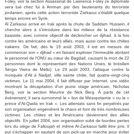
Foley, voir la section Assassinat de Lawrence Foley ce diplomate
sera tué chez lui à Amman par des lieutenants du terroriste
jordanien, après cette action terroriste Zarkaoui s'établit quelque
temps encore en Syrie.
Al Zarkaoui arrive en Irak après la chute de Saddam Hussein, il
cherche alors à s'introduire dans les milieux de la résistance
baasiste, avec comme objectif de déclencher un djihad, à la fois
contre les américains et leurs alliés, mais aussi contre les chiites
irakiens. De fait, dès le 19 août 2003, il est en mesure de
commencer son « djihad » en faisant exploser l'immeuble abritant
le personnel de l'ONU au cœur de Bagdad, causant la mort de 22
personnes dont le représentant des Nations Unies, le brésilien
Sérgio Vieira de Mello). Le 29 août 2003, l'attaque contre la
mosquée d'Ali à Nadjaf, ville sainte chiite, fait quatre-vingt-cinq
victimes. Le 11 mai 2004, il fait diffuser par Internet, une vidéo
montrant la décapitation d'un jeune otage américain, Nicholas
Berg, voir la section Meurtre de Nick Berg. À partir de cet
évènement, il sera surnommé le « lion de Mésopotamie » ou le «
prince d'Al-Qaida en Irak ». Les attentats sans fin perpétrés par
son organisation engendrent le chaos et font de très nombreuses
victimes. Les chiites et les Américains deviennent des alliés
objectifs. En juillet 2004, son organisation subit de lourdes pertes
lors du siège de Falloujah et même Al-Zarkaoui faillit être pris. Il
put s'échapper en sautant de son pick-up en marche pour éviter