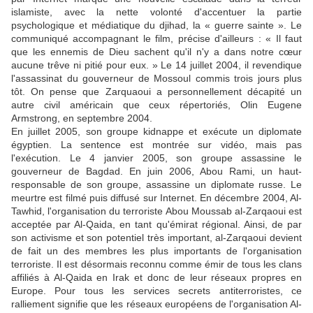
islamiste, avec la nette volonté d'accentuer la partie
psychologique et médiatique du djihad, la « guerre sainte ». Le
communiqué accompagnant le film, précise d'ailleurs : « Il faut
que les ennemis de Dieu sachent qu'il n'y a dans notre cœur
aucune trêve ni pitié pour eux. » Le 14 juillet 2004, il revendique
l'assassinat du gouverneur de Mossoul commis trois jours plus
tôt. On pense que Zarquaoui a personnellement décapité un
autre civil américain que ceux répertoriés, Olin Eugene
Armstrong, en septembre 2004.
En juillet 2005, son groupe kidnappe et exécute un diplomate
égyptien. La sentence est montrée sur vidéo, mais pas
l'exécution. Le 4 janvier 2005, son groupe assassine le
gouverneur de Bagdad. En juin 2006, Abou Rami, un haut-
responsable de son groupe, assassine un diplomate russe. Le
meurtre est filmé puis diffusé sur Internet. En décembre 2004, Al-
Tawhid, l'organisation du terroriste Abou Moussab al-Zarqaoui est
acceptée par Al-Qaida, en tant qu'émirat régional. Ainsi, de par
son activisme et son potentiel très important, al-Zarqaoui devient
de fait un des membres les plus importants de l'organisation
terroriste. Il est désormais reconnu comme émir de tous les clans
affiliés à Al-Qaida en Irak et donc de leur réseaux propres en
Europe. Pour tous les services secrets antiterroristes, ce
ralliement signifie que les réseaux européens de l'organisation Al-