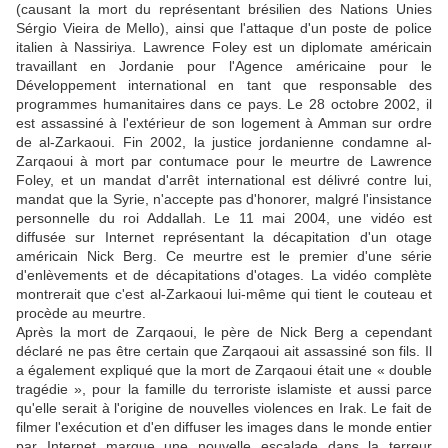
(causant la mort du représentant brésilien des Nations Unies
Sérgio Vieira de Mello), ainsi que l'attaque d'un poste de police
italien à Nassiriya. Lawrence Foley est un diplomate américain
travaillant en Jordanie pour l'Agence américaine pour le
Développement international en tant que responsable des
programmes humanitaires dans ce pays. Le 28 octobre 2002, il
est assassiné à l'extérieur de son logement à Amman sur ordre
de al-Zarkaoui. Fin 2002, la justice jordanienne condamne al-
Zarqaoui à mort par contumace pour le meurtre de Lawrence
Foley, et un mandat d'arrêt international est délivré contre lui,
mandat que la Syrie, n'accepte pas d'honorer, malgré l'insistance
personnelle du roi Addallah. Le 11 mai 2004, une vidéo est
diffusée sur Internet représentant la décapitation d'un otage
américain Nick Berg. Ce meurtre est le premier d'une série
d'enlèvements et de décapitations d'otages. La vidéo complète
montrerait que c'est al-Zarkaoui lui-même qui tient le couteau et
procède au meurtre.
Après la mort de Zarqaoui, le père de Nick Berg a cependant
déclaré ne pas être certain que Zarqaoui ait assassiné son fils. Il
a également expliqué que la mort de Zarqaoui était une « double
tragédie », pour la famille du terroriste islamiste et aussi parce
qu'elle serait à l'origine de nouvelles violences en Irak. Le fait de
filmer l'exécution et d'en diffuser les images dans le monde entier
par Internet marque une nouvelle escalade dans la terreur