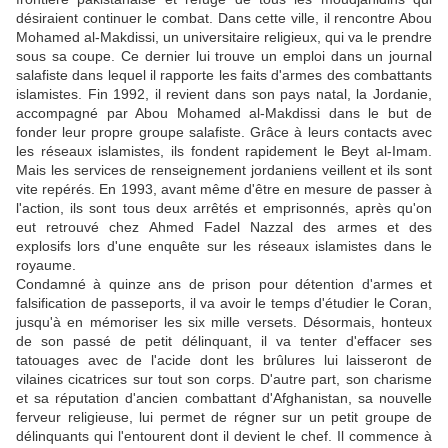
désiraient continuer le combat. Dans cette ville, il rencontre Abou
Mohamed al-Makdissi, un universitaire religieux, qui va le prendre
sous sa coupe. Ce dernier lui trouve un emploi dans un journal
salafiste dans lequel il rapporte les faits d'armes des combattants
islamistes. Fin 1992, il revient dans son pays natal, la Jordanie,
accompagné par Abou Mohamed al-Makdissi dans le but de
fonder leur propre groupe salafiste. Grâce à leurs contacts avec
les réseaux islamistes, ils fondent rapidement le Beyt al-Imam.
Mais les services de renseignement jordaniens veillent et ils sont
vite repérés. En 1993, avant même d'être en mesure de passer à
l'action, ils sont tous deux arrêtés et emprisonnés, après qu'on
eut retrouvé chez Ahmed Fadel Nazzal des armes et des
explosifs lors d'une enquête sur les réseaux islamistes dans le
royaume.
Condamné à quinze ans de prison pour détention d'armes et
falsification de passeports, il va avoir le temps d'étudier le Coran,
jusqu'à en mémoriser les six mille versets. Désormais, honteux
de son passé de petit délinquant, il va tenter d'effacer ses
tatouages avec de l'acide dont les brûlures lui laisseront de
vilaines cicatrices sur tout son corps. D'autre part, son charisme
et sa réputation d'ancien combattant d'Afghanistan, sa nouvelle
ferveur religieuse, lui permet de régner sur un petit groupe de
délinquants qui l'entourent dont il devient le chef. Il commence à