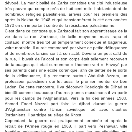
dévoué. La municipalité de Zarka constitue une cité industrieuse
très pauvre qui compte près de huit cent mille habitants dont de
nombreux réfugiés palestiniens, arrivés pour les premiers dès
après la Nakba de 1948 et qui transformèrent la cité des années
1970 en un important centre de la résistance palestinienne.
C'est dans ce contexte que Zarkaoui fait son apprentissage de la
vie dans la rue. Zarkaoui, de taille moyenne, mais trapu et
costaud, montre très tôt un tempérament colérique et bagarreur,
voire morbide. Il aurait commencé par vivre de petite délinquance
et de nombreux larcins sont à son actif. Devenu un petit caïd de
la rue, il buvait de l'alcool et son corps était tellement recouvert
de tatouages qu'il était surnommé « l'homme vert ». Envoyé par
ses parents dans une école coranique, afin de tenter de le sortir
de la délinquance, il y rencontre surtout Abdullah Azzam, un
professeur palestinien qui fut aussi le premier mentor de Ben
Laden. De cette rencontre, il va découvrir l'idéologie du Djihad et
bientôt comme beaucoup d'autres jeunes musulmans il va partir
pour les camps de l'Afghanistan. Vers la fin des années 1980,
Ahmed Fadel Nazzal part faire le djihad durant la guerre
d'Afghanistan contre l'Union soviétique, où avec d'autres
Jordaniens, il participe au siège de Khost.
Cependant, la guerre est pratiquement terminée et après le
retrait de l'Armée rouge en 1989, il part vers Peshawar, ville
frontière pakistanaise et refuge de tous les moudjahidins qui