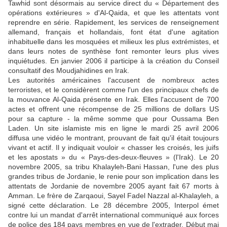
Tawhid sont désormais au service direct du « Département des
opérations extérieures » d'Al-Qaida, et que les attentats vont
reprendre en série. Rapidement, les services de renseignement
allemand, français et hollandais, font état d'une agitation
inhabituelle dans les mosquées et milieux les plus extrémistes, et
dans leurs notes de synthèse font remonter leurs plus vives
inquiétudes. En janvier 2006 il participe à la création du Conseil
consultatif des Moudjahidines en Irak.
Les autorités américaines l'accusent de nombreux actes
terroristes, et le considèrent comme l'un des principaux chefs de
la mouvance Al-Qaida présente en Irak. Elles l'accusent de 700
actes et offrent une récompense de 25 millions de dollars US
pour sa capture - la même somme que pour Oussama Ben
Laden. Un site islamiste mis en ligne le mardi 25 avril 2006
diffusa une vidéo le montrant, prouvant de fait qu'il était toujours
vivant et actif. Il y indiquait vouloir « chasser les croisés, les juifs
et les apostats » du « Pays-des-deux-fleuves » (l'Irak). Le 20
novembre 2005, sa tribu Khalayleh-Bani Hassan, l'une des plus
grandes tribus de Jordanie, le renie pour son implication dans les
attentats de Jordanie de novembre 2005 ayant fait 67 morts à
Amman. Le frère de Zarqaoui, Sayel Fadel Nazzal al-Khalayleh, a
signé cette déclaration. Le 28 décembre 2005, Interpol émet
contre lui un mandat d'arrêt international communiqué aux forces
de police des 184 pays membres en vue de l'extrader. Début mai