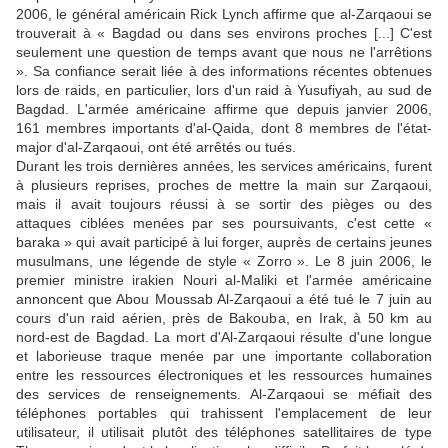
2006, le général américain Rick Lynch affirme que al-Zarqaoui se
trouverait à « Bagdad ou dans ses environs proches [...] C'est
seulement une question de temps avant que nous ne l'arrêtions
». Sa confiance serait liée à des informations récentes obtenues
lors de raids, en particulier, lors d'un raid à Yusufiyah, au sud de
Bagdad. L'armée américaine affirme que depuis janvier 2006,
161 membres importants d'al-Qaida, dont 8 membres de l'état-
major d'al-Zarqaoui, ont été arrêtés ou tués.
Durant les trois dernières années, les services américains, furent
à plusieurs reprises, proches de mettre la main sur Zarqaoui,
mais il avait toujours réussi à se sortir des pièges ou des
attaques ciblées menées par ses poursuivants, c'est cette «
baraka » qui avait participé à lui forger, auprès de certains jeunes
musulmans, une légende de style « Zorro ». Le 8 juin 2006, le
premier ministre irakien Nouri al-Maliki et l'armée américaine
annoncent que Abou Moussab Al-Zarqaoui a été tué le 7 juin au
cours d'un raid aérien, près de Bakouba, en Irak, à 50 km au
nord-est de Bagdad. La mort d'Al-Zarqaoui résulte d'une longue
et laborieuse traque menée par une importante collaboration
entre les ressources électroniques et les ressources humaines
des services de renseignements. Al-Zarqaoui se méfiait des
téléphones portables qui trahissent l'emplacement de leur
utilisateur, il utilisait plutôt des téléphones satellitaires de type