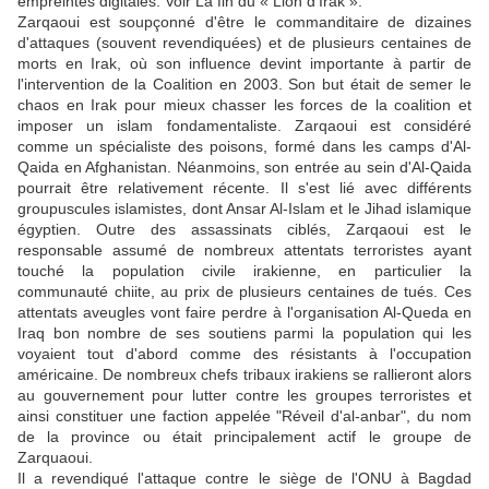
empreintes digitales. Voir La fin du « Lion d'Irak ».
Zarqaoui est soupçonné d'être le commanditaire de dizaines
d'attaques (souvent revendiquées) et de plusieurs centaines de
morts en Irak, où son influence devint importante à partir de
l'intervention de la Coalition en 2003. Son but était de semer le
chaos en Irak pour mieux chasser les forces de la coalition et
imposer un islam fondamentaliste. Zarqaoui est considéré
comme un spécialiste des poisons, formé dans les camps d'Al-
Qaida en Afghanistan. Néanmoins, son entrée au sein d'Al-Qaida
pourrait être relativement récente. Il s'est lié avec différents
groupuscules islamistes, dont Ansar Al-Islam et le Jihad islamique
égyptien. Outre des assassinats ciblés, Zarqaoui est le
responsable assumé de nombreux attentats terroristes ayant
touché la population civile irakienne, en particulier la
communauté chiite, au prix de plusieurs centaines de tués. Ces
attentats aveugles vont faire perdre à l'organisation Al-Queda en
Iraq bon nombre de ses soutiens parmi la population qui les
voyaient tout d'abord comme des résistants à l'occupation
américaine. De nombreux chefs tribaux irakiens se rallieront alors
au gouvernement pour lutter contre les groupes terroristes et
ainsi constituer une faction appelée "Réveil d'al-anbar", du nom
de la province ou était principalement actif le groupe de
Zarquaoui.
Il a revendiqué l'attaque contre le siège de l'ONU à Bagdad