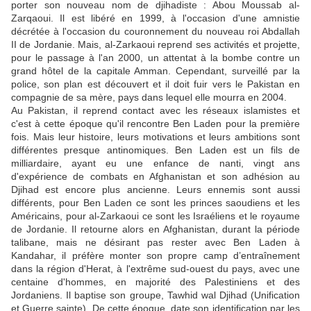
porter son nouveau nom de djihadiste : Abou Moussab al-
Zarqaoui. Il est libéré en 1999, à l'occasion d'une amnistie
décrétée à l'occasion du couronnement du nouveau roi Abdallah
II de Jordanie. Mais, al-Zarkaoui reprend ses activités et projette,
pour le passage à l'an 2000, un attentat à la bombe contre un
grand hôtel de la capitale Amman. Cependant, surveillé par la
police, son plan est découvert et il doit fuir vers le Pakistan en
compagnie de sa mère, pays dans lequel elle mourra en 2004.
Au Pakistan, il reprend contact avec les réseaux islamistes et
c'est à cette époque qu'il rencontre Ben Laden pour la première
fois. Mais leur histoire, leurs motivations et leurs ambitions sont
différentes presque antinomiques. Ben Laden est un fils de
milliardaire, ayant eu une enfance de nanti, vingt ans
d'expérience de combats en Afghanistan et son adhésion au
Djihad est encore plus ancienne. Leurs ennemis sont aussi
différents, pour Ben Laden ce sont les princes saoudiens et les
Américains, pour al-Zarkaoui ce sont les Israéliens et le royaume
de Jordanie. Il retourne alors en Afghanistan, durant la période
talibane, mais ne désirant pas rester avec Ben Laden à
Kandahar, il préfère monter son propre camp d’entraînement
dans la région d'Herat, à l'extrême sud-ouest du pays, avec une
centaine d'hommes, en majorité des Palestiniens et des
Jordaniens. Il baptise son groupe, Tawhid wal Djihad (Unification
et Guerre sainte). De cette époque, date son identification par les