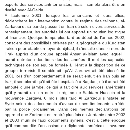
experts des services anti-terroristes, mais il semble alors être en
rivalité avec Al-Qaida.
À l'automne 2001, lorsque les américains et leurs alliés,
déclenchent leur intervention contre le régime des talibans, al-
Zarkaoui et sa bande passent en Iran où selon divers services de
renseignement, les autorités lui ont apporté un soutien logistique
et financier. Quelque temps plus tard au début de l'année 2002,
conscient des possibilités offertes par la géographie du Kurdistan
irakien pour établir un foyer de djihad, il s'installe dans le nord de
l'Irak auprès d'un groupe appelé Ansar al-Islam avec lequel il
aurait entretenu des liens dès les années. Il met les capacités
techniques de son équipe formée à Hérat à la disposition de ce
groupe terroriste.Il semblerait qu'Al Zarqawi ait été blessé fin
2001 lors d'un bombardement il se serait enfuit en Iran puis en
Irak, il semblerait qu'il ait été hospitalisé à Bagdad, où il aurait été
amputé d'une jambe, ce qui a fait dire aux services américains
qu'il y aurait un lien entre le régime de Saddam Hussein et la
mouvance Zarqawi. 6 mois plus tard Al Zarkaoui s’installe en
Syrie selon des documents d'aveux de ses lieutenants arrêtés
par la police jordanienne. Dans ces mêmes déclarations on
apprend que Zarkaoui est rentré plus fois en Jordanie entre 2002
et 2003 muni de faux documents syriens, c'est à cette époque
qu'il commandite l'assassinat du diplomate américain Lawrence