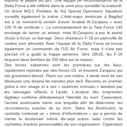
espions et depuis les airs. Une équipe de reconnaissance de la
Delta Force a été infiltrée dans la zone pour surveiller la maison8.
Un drone MQ-1 Predator du 3rd Special Operations Squadron
surveille également la scène. L'état-major américain à Bagdad
est à ce moment-là certain d'avoir localisé Al-Zarqaoui « avec
100 % de certitude ». Le commandement de la Task Force 145
envisage de lancer un assaut, mais Al-Zarqaoui a par le passé
réussi à forcer un barrage. Deux chasseurs F-16 en patrouille de
routine sont déroutés. Avec l'équipe de la Delta Force se trouve
également un commando de l'US Air Force, mais il n'est pas
précisé s'il a guidé la frappe aérienne. Vers 18h15, les F-16
larguent deux bombes de 250 kilos sur la maison.
Des forces irakiennes sont les premières sur les lieux,
rapidement rejointes par des forces US, et trouvent Zarqaoui qui
est gravement blessé. Placé sur une civière, il serait mort de ses
blessures une dizaine de minutes plus tard. Reconnu en premier
grâce à son visage et à ses « cicatrices connues » laissées par
les tatouages effacés à l'acide. L'analyse des empreintes
digitales confirme définitivement l'identité du mort. Cependant,
l'armée américaine mène une enquête afin de déterminer les
circonstances exactes de sa mort. Selon les Américains, la
cachette contenait un « trésor d'informations » qui a permis de
mener le lendemain même dix-sept autres raids contre les
cachettes d'autres personnalités de son organisation. Cependant