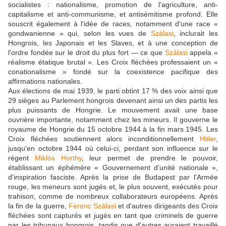
socialistes : nationalisme, promotion de l'agriculture, anti-
capitalisme et anti-communisme, et antisémitisme profond. Elle
souscrit également à l'idée de races, notamment d'une race «
gondwanienne » qui, selon les vues de
Szálasi
, inclurait les
Hongrois, les Japonais et les Slaves, et à une conception de
l'ordre fondée sur le droit du plus fort — ce que
Szálasi
appela «
réalisme étatique brutal ». Les Croix fléchées professaient un «
conationalisme » fondé sur la coexistence pacifique des
affirmations nationales.
Aux élections de mai 1939, le parti obtint 17 % des voix ainsi que
29 sièges au Parlement hongrois devenant ainsi un des partis les
plus puissants de Hongrie. Le mouvement avait une base
ouvrière importante, notamment chez les mineurs. Il gouverne le
royaume de Hongrie du 15 octobre 1944 à la fin mars 1945. Les
Croix fléchées soutiennent alors inconditionnellement
Hitler
,
jusqu'en octobre 1944 où celui-ci, perdant son influence sur le
régent
Miklós Horthy
, leur permet de prendre le pouvoir,
établissant un éphémère « Gouvernement d'unité nationale »,
d'inspiration fasciste. Après la prise de Budapest par l'Armée
rouge, les meneurs sont jugés et, le plus souvent, exécutés pour
trahison, comme de nombreux collaborateurs européens. Après
la fin de la guerre,
Ferenc Szálasi
et d'autres dirigeants des Croix
fléchées sont capturés et jugés en tant que criminels de guerre
par les tribunaux hongrois, tandis que d'autres auraient travaillé