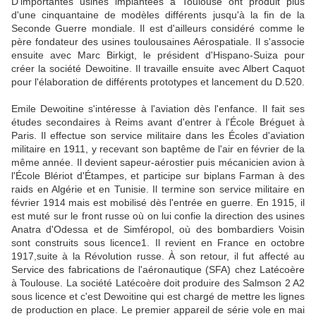
D'importantes usines implantées à Toulouse ont produit plus
d'une cinquantaine de modèles différents jusqu'à la fin de la
Seconde Guerre mondiale. Il est d'ailleurs considéré comme le
père fondateur des usines toulousaines Aérospatiale. Il s'associe
ensuite avec Marc Birkigt, le président d'Hispano-Suiza pour
créer la société Dewoitine. Il travaille ensuite avec Albert Caquot
pour l'élaboration de différents prototypes et lancement du D.520.
Emile Dewoitine s'intéresse à l'aviation dès l'enfance. Il fait ses
études secondaires à Reims avant d'entrer à l'École Bréguet à
Paris. Il effectue son service militaire dans les Écoles d'aviation
militaire en 1911, y recevant son baptême de l'air en février de la
même année. Il devient sapeur-aérostier puis mécanicien avion à
l'École Blériot d'Étampes, et participe sur biplans Farman à des
raids en Algérie et en Tunisie. Il termine son service militaire en
février 1914 mais est mobilisé dès l'entrée en guerre. En 1915, il
est muté sur le front russe où on lui confie la direction des usines
Anatra d'Odessa et de Simféropol, où des bombardiers Voisin
sont construits sous licence1. Il revient en France en octobre
1917,suite à la Révolution russe. À son retour, il fut affecté au
Service des fabrications de l'aéronautique (SFA) chez Latécoère
à Toulouse. La société Latécoère doit produire des Salmson 2 A2
sous licence et c'est Dewoitine qui est chargé de mettre les lignes
de production en place. Le premier appareil de série vole en mai