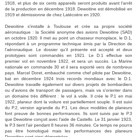
1918, et plus de six cents appareils seront produits avant l'arrêt
de la production en décembre 1918. Dewoitine est démobilisé en
1919 et démissionne de chez Latécoère en 1920.
Dewoitine s'installe à Toulouse et crée sa propre société
aéronautique : la Société anonyme des avions Dewoitine (SAD)
en octobre 1920. Il met au point un chasseur monoplace, le D.1,
répondant à un programme technique émis par la Direction de
l'aéronautique. Le dossier qu'il présente est accepté et deux
prototypes sont commandés en 1921. Le D.1 effectue son
premier vol en novembre 1922, et sera un succès. La Marine
nationale en commande 30 et il sera exporté vers de nombreux
pays. Marcel Doret, embauché comme chef pilote par Dewoitine,
bat en décembre 1924 trois records mondiaux avec le D.1.
Dewoitine travaille également sur divers projets de bombardiers
ou d'avions de transport de passagers, mais va s'orienter dans
un domaine très différent : le vol à voile. Il crée le P.1 en mai
1922, planeur dont la voilure est partiellement souple. Il est suivi
du P.2, version agrandie du P.1. Les deux modèles de planeurs
font preuve de bonnes performances. Ils sont suivis par le P.3
que Dewoitine conçoit avec l'aide de Castello. Le 31 janvier 1923,
le P.3 tient l'air pendant 8 heures 36 minutes. Ce temps ne pourra
pas être homologué mais les performances des planeurs
Dewoitine sont ainsi démontrées.