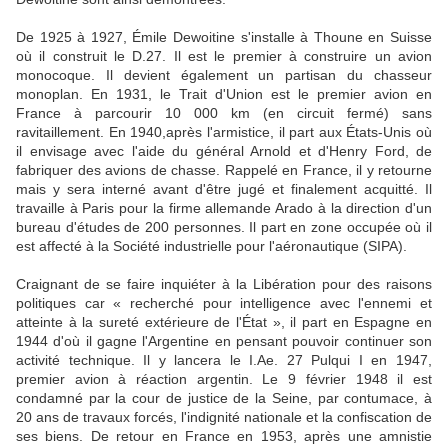
De 1925 à 1927, Émile Dewoitine s'installe à Thoune en Suisse
où il construit le D.27. Il est le premier à construire un avion
monocoque. Il devient également un partisan du chasseur
monoplan. En 1931, le Trait d'Union est le premier avion en
France à parcourir 10 000 km (en circuit fermé) sans
ravitaillement. En 1940,après l'armistice, il part aux États-Unis où
il envisage avec l'aide du général Arnold et d'Henry Ford, de
fabriquer des avions de chasse. Rappelé en France, il y retourne
mais y sera interné avant d'être jugé et finalement acquitté. Il
travaille à Paris pour la firme allemande Arado à la direction d'un
bureau d'études de 200 personnes. Il part en zone occupée où il
est affecté à la Société industrielle pour l'aéronautique (SIPA).
Craignant de se faire inquiéter à la Libération pour des raisons
politiques car « recherché pour intelligence avec l'ennemi et
atteinte à la sureté extérieure de l'État », il part en Espagne en
1944 d'où il gagne l'Argentine en pensant pouvoir continuer son
activité technique. Il y lancera le I.Ae. 27 Pulqui I en 1947,
premier avion à réaction argentin. Le 9 février 1948 il est
condamné par la cour de justice de la Seine, par contumace, à
20 ans de travaux forcés, l'indignité nationale et la confiscation de
ses biens. De retour en France en 1953, après une amnistie