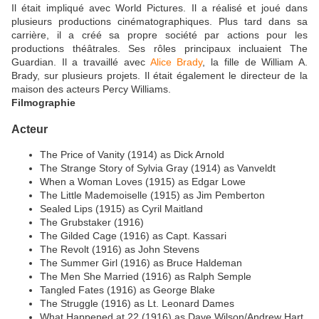
Il était impliqué avec World Pictures. Il a réalisé et joué dans
plusieurs productions cinématographiques. Plus tard dans sa
carrière, il a créé sa propre société par actions pour les
productions théâtrales. Ses rôles principaux incluaient The
Guardian. Il a travaillé avec
Alice Brady
, la fille de William A.
Brady, sur plusieurs projets. Il était également le directeur de la
maison des acteurs Percy Williams.
Filmographie
Acteur
The Price of Vanity (1914) as Dick Arnold
The Strange Story of Sylvia Gray (1914) as Vanveldt
When a Woman Loves (1915) as Edgar Lowe
The Little Mademoiselle (1915) as Jim Pemberton
Sealed Lips (1915) as Cyril Maitland
The Grubstaker (1916)
The Gilded Cage (1916) as Capt. Kassari
The Revolt (1916) as John Stevens
The Summer Girl (1916) as Bruce Haldeman
The Men She Married (1916) as Ralph Semple
Tangled Fates (1916) as George Blake
The Struggle (1916) as Lt. Leonard Dames
What Happened at 22 (1916) as Dave Wilson/Andrew Hart