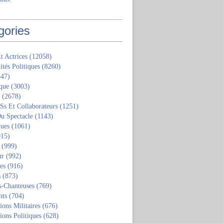
gories
t Actrices
(12058)
ités Politiques
(8260)
47)
que
(3003)
(2678)
 Ss Et Collaborateurs
(1251)
u Spectacle
(1143)
ques
(1061)
15)
(999)
ur
(992)
tes
(916)
s
(873)
s-Chanteuses
(769)
nts
(704)
ions Militaires
(676)
ions Politiques
(628)