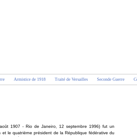
rre
Armistice de 1918
Traité de Versailles
Seconde Guerre
C
 août 1907 - Rio de Janeiro, 12 septembre 1996) fut un
lien et le quatrième président de la République fédérative du