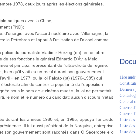
embre 1978, deux jours après les élections générales.
diplomatiques avec la Chine;
pement (PND);
s d'énergie, avec l'accord nucléaire avec l'Allemagne, la
ec la Petrobras et l'appui à l'utilisation de l'alcool comme
a police du journaliste Vladimir Herzog (en), en octobre
e de ses fonctions le général Ednardo D'Ávila Melo,
Docu
ée et principal représentant de l'ultra-droite du régime.
e, bien qu'il y ait eu un recul durant son gouvernement
1ère aud
avril » en 1977, ou la loi Falcão (pt) (1976-1985) qui
Constitut
é électorale afin de contrer la popularité de l'opposition
Derniers 
gnée sous le nom de « cinéma muet », la loi ne permettait
Généalogi
i, le nom et le numéro du candidat; aucun discours n'était
General d
Guerre d'
Guerre d
rmée durant les années 1980 et, en 1985, appuya Tancredo
Liste des
présidence. Il fut aussi président de la Norquisa, entreprise
Liste des
e et son gouvernement sont racontés dans O Sacerdote e o
Liste des