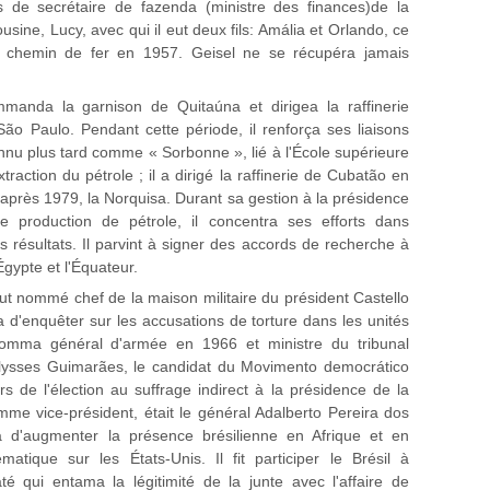
s de secrétaire de fazenda (ministre des finances)de la
sine, Lucy, avec qui il eut deux fils: Amália et Orlando, ce
 chemin de fer en 1957. Geisel ne se récupéra jamais
manda la garnison de Quitaúna et dirigea la raffinerie
ão Paulo. Pendant cette période, il renforça ses liaisons
onnu plus tard comme « Sorbonne », lié à l'École supérieure
xtraction du pétrole ; il a dirigé la raffinerie de Cubatão en
après 1979, la Norquisa. Durant sa gestion à la présidence
de production de pétrole, il concentra ses efforts dans
 résultats. Il parvint à signer des accords de recherche à
'Égypte et l'Équateur.
fut nommé chef de la maison militaire du président Castello
a d'enquêter sur les accusations de torture dans les unités
 nomma général d'armée en 1966 et ministre du tribunal
Ulysses Guimarães, le candidat du Movimento democrático
ors de l'élection au suffrage indirect à la présidence de la
mme vice-président, était le général Adalberto Pereira dos
ta d'augmenter la présence brésilienne en Afrique et en
atique sur les États-Unis. Il fit participer le Brésil à
té qui entama la légitimité de la junte avec l'affaire de