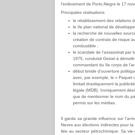
l'enlèvement de Porto Alegre le 17 nov
Principales réalisations
le rétablissement des relations 
le IIe plan national de dévelop
la recherche de nouvelles source
création de contrats de risque av
combustible ;
le scandale de l'assassinat par l
1975, conduisit Geisel à démettr
commandant du IIe corps de l'arm
début timide d'ouverture politiqu
avec, par exemple, le « Paquet d'
limitait drastiquement la publicit
légale (MDB). Ironiquement dési
que de mentionner le nom du part
permis sur les médias.​
Il garda sa grande influence sur l'a
Neves aux élections indirectes pour la 
liée au secteur pétrochimique. Sa vi