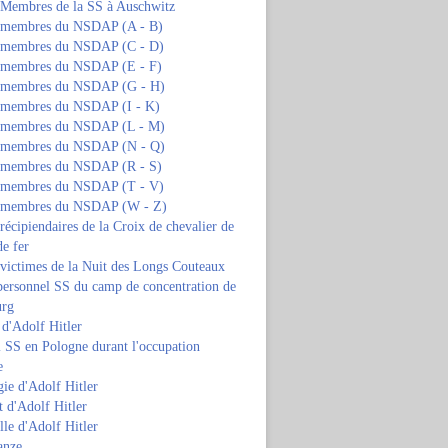
s Membres de la SS à Auschwitz
s membres du NSDAP (A - B)
s membres du NSDAP (C - D)
s membres du NSDAP (E - F)
s membres du NSDAP (G - H)
s membres du NSDAP (I - K)
s membres du NSDAP (L - M)
s membres du NSDAP (N - Q)
s membres du NSDAP (R - S)
s membres du NSDAP (T - V)
s membres du NSDAP (W - Z)
 récipiendaires de la Croix de chevalier de
de fer
 victimes de la Nuit des Longs Couteaux
personnel SS du camp de concentration de
urg
 d'Adolf Hitler
 SS en Pologne durant l'occupation
e
ie d'Adolf Hitler
 d'Adolf Hitler
lle d'Adolf Hitler
anze