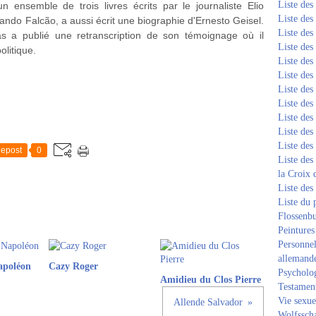
Liste de
un ensemble de trois livres écrits par le journaliste Elio
Liste de
mando Falcão, a aussi écrit une biographie d'Ernesto Geisel.
Liste de
s a publié une retranscription de son témoignage où il
Liste de
olitique.
Liste de
Liste de
Liste de
Liste de
Liste de
Liste de
Liste de
epost
0
Liste des
la Croix 
Liste des
Liste du 
Flossenb
Peintures
Personnel
allemand
apoléon
Cazy Roger
Psycholog
Amidieu du Clos Pierre
Testament
Vie sexue
Allende Salvador
Wolfssch