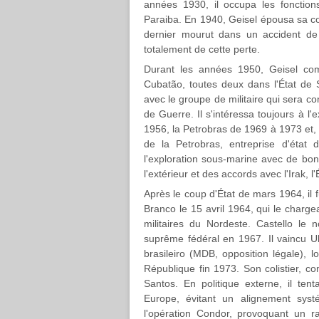
années 1930, il occupa les fonction
Paraiba. En 1940, Geisel épousa sa cou
dernier mourut dans un accident de
totalement de cette perte.
Durant les années 1950, Geisel com
Cubatão, toutes deux dans l'État de S
avec le groupe de militaire qui sera c
de Guerre. Il s'intéressa toujours à l'e
1956, la Petrobras de 1969 à 1973 et, 
de la Petrobras, entreprise d'état 
l'exploration sous-marine avec de bons
l'extérieur et des accords avec l'Irak, l
Après le coup d'État de mars 1964, il 
Branco le 15 avril 1964, qui le charge
militaires du Nordeste. Castello le
suprême fédéral en 1967. Il vaincu 
brasileiro (MDB, opposition légale), l
République fin 1973. Son colistier, co
Santos. En politique externe, il ten
Europe, évitant un alignement systém
l'opération Condor, provoquant un ra