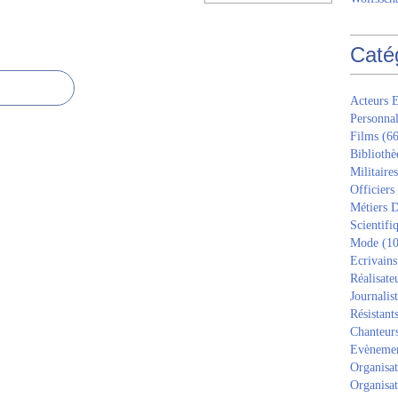
Caté
Acteurs E
Personnal
Films
(66
Bibliothè
Militaires
Officiers
Métiers D
Scientifi
Mode
(10
Ecrivains
Réalisate
Journalis
Résistant
Chanteur
Evèneme
Organisat
Organisat