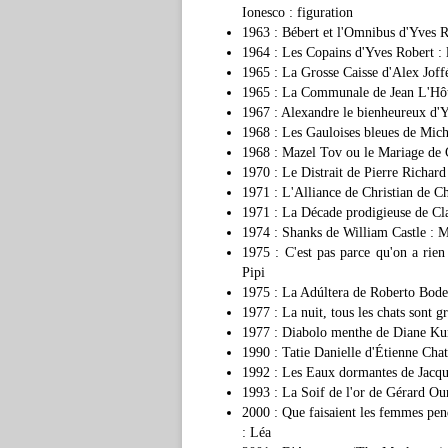
Ionesco : figuration
1963 : Bébert et l'Omnibus d'Yves R
1964 : Les Copains d'Yves Robert : l
1965 : La Grosse Caisse d'Alex Joff
1965 : La Communale de Jean L'Hô
1967 : Alexandre le bienheureux d'
1968 : Les Gauloises bleues de Mich
1968 : Mazel Tov ou le Mariage de 
1970 : Le Distrait de Pierre Richar
1971 : L'Alliance de Christian de 
1971 : La Décade prodigieuse de Cl
1974 : Shanks de William Castle :
1975 : C'est pas parce qu'on a rie
Pipi
1975 : La Adúltera de Roberto Bod
1977 : La nuit, tous les chats sont
1977 : Diabolo menthe de Diane Kury
1990 : Tatie Danielle d'Étienne Chati
1992 : Les Eaux dormantes de Jacque
1993 : La Soif de l'or de Gérard O
2000 : Que faisaient les femmes pe
: Léa