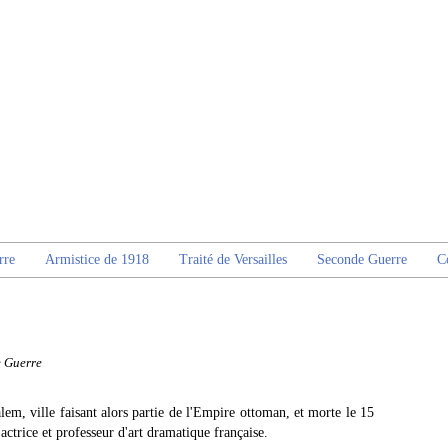
rre
Armistice de 1918
Traité de Versailles
Seconde Guerre
C
e Guerre
lem, ville faisant alors partie de l'Empire ottoman, et morte le 15
 actrice et professeur d'art dramatique française.