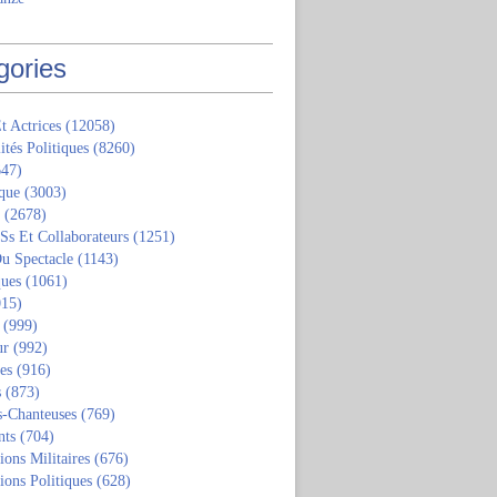
gories
t Actrices
(12058)
ités Politiques
(8260)
47)
que
(3003)
(2678)
 Ss Et Collaborateurs
(1251)
u Spectacle
(1143)
ques
(1061)
15)
(999)
ur
(992)
tes
(916)
s
(873)
s-Chanteuses
(769)
nts
(704)
ions Militaires
(676)
ions Politiques
(628)