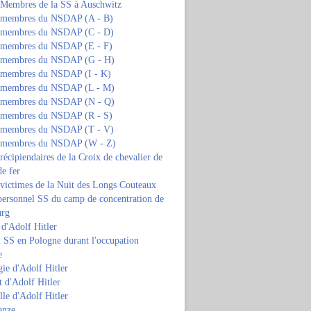
s Membres de la SS à Auschwitz
s membres du NSDAP (A - B)
s membres du NSDAP (C - D)
s membres du NSDAP (E - F)
s membres du NSDAP (G - H)
s membres du NSDAP (I - K)
s membres du NSDAP (L - M)
s membres du NSDAP (N - Q)
s membres du NSDAP (R - S)
s membres du NSDAP (T - V)
s membres du NSDAP (W - Z)
 récipiendaires de la Croix de chevalier de
de fer
 victimes de la Nuit des Longs Couteaux
personnel SS du camp de concentration de
urg
 d'Adolf Hitler
 SS en Pologne durant l'occupation
e
ie d'Adolf Hitler
 d'Adolf Hitler
lle d'Adolf Hitler
anze