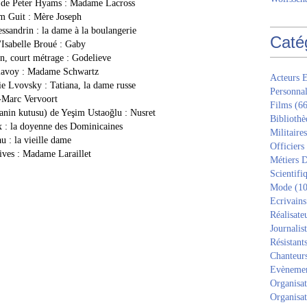
 de Peter Hyams : Madame Lacross
am Guit : Mère Joseph
ssandrin : la dame à la boulangerie
Caté
d'Isabelle Broué : Gaby
n, court métrage : Godelieve
alavoy : Madame Schwartz
Acteurs E
e Lvovsky : Tatiana, la dame russe
Personnal
n-Marc Vervoort
Films
(66
anin kutusu) de Yeşim Ustaoğlu : Nusret
Bibliothè
x : la doyenne des Dominicaines
Militaires
u : la vieille dame
Officiers
ives : Madame Laraillet
Métiers D
Scientifi
Mode
(10
Ecrivains
Réalisate
Journalis
Résistant
Chanteur
Evèneme
Organisat
Organisat