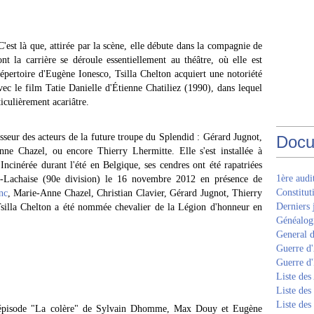
 C'est là que, attirée par la scène, elle débute dans la compagnie de
la carrière se déroule essentiellement au théâtre, où elle est
épertoire d'Eugène Ionesco, Tsilla Chelton acquiert une notoriété
vec le film Tatie Danielle d'Étienne Chatiliez (1990), dans lequel
ticulièrement acariâtre.
esseur des acteurs de la future troupe du Splendid : Gérard Jugnot,
Docu
nne Chazel, ou encore Thierry Lhermitte. Elle s'est installée à
Incinérée durant l'été en Belgique, ses cendres ont été rapatriées
1ère aud
e-Lachaise (90e division) le 16 novembre 2012 en présence de
Constitut
nc
, Marie-Anne Chazel, Christian Clavier, Gérard Jugnot, Thierry
Derniers 
silla Chelton a été nommée chevalier de la Légion d'honneur en
Généalogi
General d
Guerre d'
Guerre d
Liste des
Liste des
Liste des
, épisode "La colère" de Sylvain Dhomme, Max Douy et Eugène