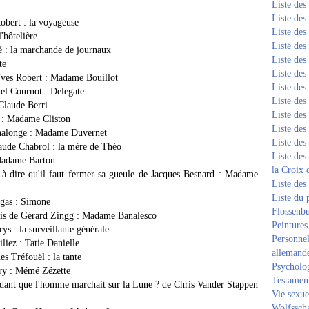
Liste de
Liste de
obert : la voyageuse
Liste de
'hôtelière
Liste de
é : la marchande de journaux
Liste de
te
Liste de
Yves Robert : Madame Bouillot
Liste de
el Cournot : Delegate
Liste de
Claude Berri
Liste de
d : Madame Cliston
Liste de
Chalonge : Madame Duvernet
Liste de
aude Chabrol : la mère de Théo
Liste des
 Madame Barton
la Croix 
n à dire qu'il faut fermer sa gueule de Jacques Besnard : Madame
Liste des
Liste du 
egas : Simone
Flossenb
 gris de Gérard Zingg : Madame Banalesco
Peintures
s : la surveillante générale
Personnel
liez : Tatie Danielle
allemand
s Tréfouël : la tante
Psycholog
ury : Mémé Zézette
Testament
ndant que l'homme marchait sur la Lune ? de Chris Vander Stappen
Vie sexue
Wolfssch