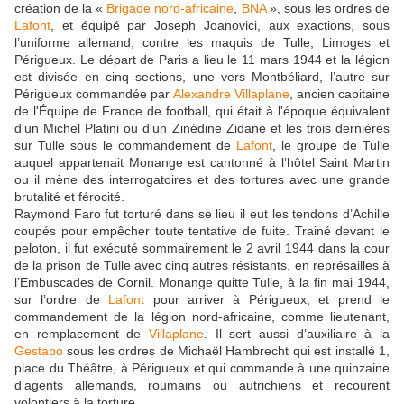
création de la «
Brigade nord-africaine
,
BNA
», sous les ordres de
Lafont
, et équipé par Joseph Joanovici, aux exactions, sous
l’uniforme allemand, contre les maquis de Tulle, Limoges et
Périgueux. Le départ de Paris a lieu le 11 mars 1944 et la légion
est divisée en cinq sections, une vers Montbéliard, l’autre sur
Périgueux commandée par
Alexandre Villaplane
, ancien capitaine
de l'Équipe de France de football, qui était à l'époque équivalent
d'un Michel Platini ou d'un Zinédine Zidane et les trois dernières
sur Tulle sous le commandement de
Lafont
, le groupe de Tulle
auquel appartenait Monange est cantonné à l’hôtel Saint Martin
ou il mène des interrogatoires et des tortures avec une grande
brutalité et férocité.
Raymond Faro fut torturé dans se lieu il eut les tendons d’Achille
coupés pour empêcher toute tentative de fuite. Trainé devant le
peloton, il fut exécuté sommairement le 2 avril 1944 dans la cour
de la prison de Tulle avec cinq autres résistants, en représailles à
l’Embuscades de Cornil. Monange quitte Tulle, à la fin mai 1944,
sur l’ordre de
Lafont
pour arriver à Périgueux, et prend le
commandement de la légion nord-africaine, comme lieutenant,
en remplacement de
Villaplane
. Il sert aussi d’auxiliaire à la
Gestapo
sous les ordres de Michaël Hambrecht qui est installé 1,
place du Théâtre, à Périgueux et qui commande à une quinzaine
d'agents allemands, roumains ou autrichiens et recourent
volontiers à la torture.