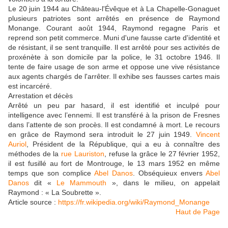
Le 20 juin 1944 au Château-l'Évêque et à La Chapelle-Gonaguet
plusieurs patriotes sont arrêtés en présence de Raymond
Monange. Courant août 1944, Raymond regagne Paris et
reprend son petit commerce. Muni d'une fausse carte d'identité et
de résistant, il se sent tranquille. Il est arrêté pour ses activités de
proxénète à son domicile par la police, le 31 octobre 1946. Il
tente de faire usage de son arme et oppose une vive résistance
aux agents chargés de l'arrêter. Il exhibe ses fausses cartes mais
est incarcéré.
Arrestation et décès
Arrêté un peu par hasard, il est identifié et inculpé pour
intelligence avec l’ennemi. Il est transféré à la prison de Fresnes
dans l’attente de son procès. Il est condamné à mort. Le recours
en grâce de Raymond sera introduit le 27 juin 1949.
Vincent
Auriol
, Président de la République, qui a eu à connaître des
méthodes de la
rue Lauriston
, refuse la grâce le 27 février 1952,
il est fusillé au fort de Montrouge, le 13 mars 1952 en même
temps que son complice
Abel Danos
. Obséquieux envers
Abel
Danos
dit «
Le Mammouth
», dans le milieu, on appelait
Raymond : « La Soubrette ».
Article source :
https://fr.wikipedia.org/wiki/Raymond_Monange
Haut de Page