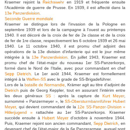
Kraemer rejoint la
Reichswehr
en 1919 et fréquente ensuite
l’Académie de guerre de Prusse. En 1939, il est affecté dans la
13e Panzerdivision
.
Seconde Guerre mondiale
Kraemer se distingue lors de l'invasion de la Pologne en
septembre 1939 et lors de la campagne à l'ouest au printemps
1940. Il est décoré de la croix de fer de 2e classe et de la croix
de fer de 1re classe, respectivement les 6 octobre 1939 et 26 mai
1940. Le 11 octobre 1940, il est promu chef adjoint des
opérations de la 13e division d'infanterie qui est le jour même
intégrée à la
13e Panzerdivision
. En juillet 1943, Kraemer est
promu chef de l’état-major du nouveau 1er SS-Panzerkorps,
formé dans le Nord de l’Italie, avec pour commandant en chef
Sepp Dietrich
. Le 1er août 1944, Kraemer est formellement
intégré à la
Waffen-SS
avec le grade de SS-Brigadeführer.
Lors de la
bataille de Normandie
, Krämer agit au titre d'adjoint de
Dietrich
puis de Georg Keppler, tout en assurant l’intérim entre
les deux généraux
SS
: après la capture de
Kurt Meyer
,
surnommé « Panzermeyer », le
SS-Obersturmbannführer
Hubert
Meyer
, qui devient commandant de la
12e SS-Panzer-Division «
Hitlerjugend »
rattachée au 1er SS-Panzerkorps. Kraemer
succède ensuite à
Hubert Meyer
d’octobre à novembre 1944.
Puis, Kraemer rejoint son ancien commandant,
Sepp Dietrich
, en
devenant chef de l’état-major de la 6e Panzerarmee, auquel sont