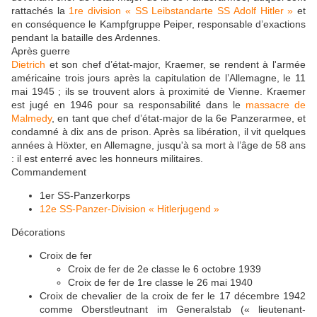
rattachés la
1re division « SS Leibstandarte SS Adolf Hitler »
et
en conséquence le Kampfgruppe Peiper, responsable d’exactions
pendant la bataille des Ardennes.
Après guerre
Dietrich
et son chef d’état-major, Kraemer, se rendent à l'armée
américaine trois jours après la capitulation de l’Allemagne, le 11
mai 1945 ; ils se trouvent alors à proximité de Vienne. Kraemer
est jugé en 1946 pour sa responsabilité dans le
massacre de
Malmedy
, en tant que chef d’état-major de la 6e Panzerarmee, et
condamné à dix ans de prison. Après sa libération, il vit quelques
années à Höxter, en Allemagne, jusqu'à sa mort à l’âge de 58 ans
: il est enterré avec les honneurs militaires.
Commandement
1er SS-Panzerkorps
12e SS-Panzer-Division « Hitlerjugend »
Décorations
Croix de fer
Croix de fer de 2e classe le 6 octobre 1939
Croix de fer de 1re classe le 26 mai 1940
Croix de chevalier de la croix de fer le 17 décembre 1942
comme Oberstleutnant im Generalstab (« lieutenant-