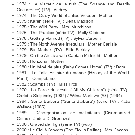
1974 : Le Visiteur de la nuit (The Strange and Deadly
Occurrence) (TV) : Audrey
1974 : The Crazy World of Julius Vrooder : Mother
1975 : Karen (série TV) : Dena Madison
1975 : The Wild Party : Mrs. Murchison
1976 : The Practice (série TV) : Molly Gibbons
1978 : Getting Married (TV) : Sylvia Carboni
1979 : The North Avenue Irregulars : Mother Carlisle
1979 : But Mother! (TV) : Billie Barkley
1979 : On the Air Live with Captain Midnight : Mother
1980 : Horizons : Mother
1980 : Un bébé de plus (Baby Comes Home) (TV) : Dora
1981 : La Folle Histoire du monde (History of the World:
Part I) : Competance
1982 : Scamps (TV) : Miss Pitts
1970 : La Force du destin ("All My Children") (série TV) :
Carlotta Stolpinsky (1984) / Wilma Marlowe (#3) (1994)
1984 : Santa Barbara ("Santa Barbara") (série TV) : Katie
Wallace (1985)
1989 : Désorganisation de malfaiteurs (Disorganized
Crime) : Judge D. Greenwalt
1990 : Gravedale High (série TV) (voix)
2000 : Le Ciel à l'envers (The Sky Is Falling) : Mrs. Jacobs