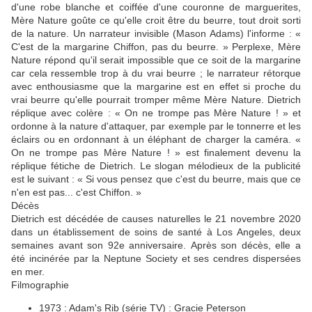
d'une robe blanche et coiffée d'une couronne de marguerites,
Mère Nature goûte ce qu'elle croit être du beurre, tout droit sorti
de la nature. Un narrateur invisible (Mason Adams) l'informe : «
C'est de la margarine Chiffon, pas du beurre. » Perplexe, Mère
Nature répond qu'il serait impossible que ce soit de la margarine
car cela ressemble trop à du vrai beurre ; le narrateur rétorque
avec enthousiasme que la margarine est en effet si proche du
vrai beurre qu'elle pourrait tromper même Mère Nature. Dietrich
réplique avec colère : « On ne trompe pas Mère Nature ! » et
ordonne à la nature d'attaquer, par exemple par le tonnerre et les
éclairs ou en ordonnant à un éléphant de charger la caméra. «
On ne trompe pas Mère Nature ! » est finalement devenu la
réplique fétiche de Dietrich. Le slogan mélodieux de la publicité
est le suivant : « Si vous pensez que c'est du beurre, mais que ce
n'en est pas... c'est Chiffon. »
Décès
Dietrich est décédée de causes naturelles le 21 novembre 2020
dans un établissement de soins de santé à Los Angeles, deux
semaines avant son 92e anniversaire. Après son décès, elle a
été incinérée par la Neptune Society et ses cendres dispersées
en mer.
Filmographie
1973 : Adam's Rib (série TV) : Gracie Peterson