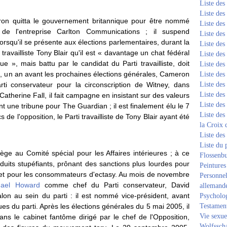
Liste de
Liste de
ron quitta le gouvernement britannique pour être nommé
Liste de
s de l'entreprise Carlton Communications ; il suspend
Liste de
orsqu'il se présente aux élections parlementaires, durant la
Liste de
ravailliste Tony Blair qu'il est « davantage un chat fédéral
Liste de
ue », mais battu par le candidat du Parti travailliste, doit
Liste de
00, un an avant les prochaines élections générales, Cameron
Liste de
rti conservateur pour la circonscription de Witney, dans
Liste de
Liste de
Catherine Fall, il fait campagne en insistant sur des valeurs
Liste de
nt une tribune pour The Guardian ; il est finalement élu le 7
Liste des
 de l'opposition, le Parti travailliste de Tony Blair ayant été
la Croix 
Liste des
Liste du 
ge au Comité spécial pour les Affaires intérieures ; à ce
Flossenb
roduits stupéfiants, prônant des sanctions plus lourdes pour
Peintures
re et pour les consommateurs d'ectasy. Au mois de novembre
Personnel
hael Howard
comme chef du Parti conservateur, David
allemand
 au sein du parti : il est nommé vice-président, avant
Psycholog
ues du parti. Après les élections générales du 5 mai 2005, il
Testament
Vie sexue
ns le cabinet fantôme dirigé par le chef de l'Opposition,
Wolfssch