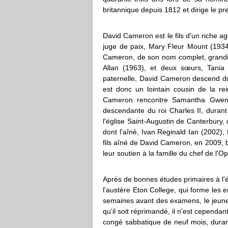
britannique depuis 1812 et dirige le p
David Cameron est le fils d'un riche 
juge de paix, Mary Fleur Mount (1934
Cameron, de son nom complet, grandit 
Allan (1963), et deux sœurs, Tania
paternelle, David Cameron descend du 
est donc un lointain cousin de la r
Cameron rencontre Samantha Gwendol
descendante du roi Charles II, durant
l'église Saint-Augustin de Canterbury,
dont l'aîné, Ivan Reginald Ian (2002), f
fils aîné de David Cameron, en 2009,
leur soutien à la famille du chef de l'Op
Après de bonnes études primaires à l
l'austère Eton College, qui forme les 
semaines avant des examens, le jeune
qu'il soit réprimandé, il n'est cepend
congé sabbatique de neuf mois, durant 