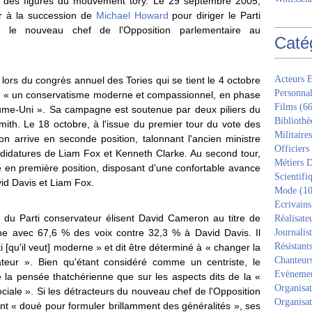
ne des figures du mouvement tory. Le 29 septembre 2005,
r à la succession de
Michael Howard
pour diriger le Parti
ir le nouveau chef de l'Opposition parlementaire au
Caté
Acteurs E
lors du congrès annuel des Tories qui se tient le 4 octobre
Personnal
rner « un conservatisme moderne et compassionnel, en phase
Films
(66
ume-Uni ». Sa campagne est soutenue par deux piliers du
Bibliothè
mith. Le 18 octobre, à l'issue du premier tour du vote des
Militaires
n arrive en seconde position, talonnant l'ancien ministre
Officiers
ndidatures de Liam Fox et Kenneth Clarke. Au second tour,
Métiers D
 en première position, disposant d'une confortable avance
Scientifi
id Davis et Liam Fox.
Mode
(10
Ecrivains
 du Parti conservateur élisent David Cameron au titre de
Réalisate
agne avec 67,6 % des voix contre 32,3 % à David Davis. Il
Journalis
Résistant
i [qu'il veut] moderne » et dit être déterminé à « changer la
Chanteur
rvateur ». Bien qu'étant considéré comme un centriste, le
Evèneme
a pensée thatchérienne que sur les aspects dits de la «
Organisat
sociale ». Si les détracteurs du nouveau chef de l'Opposition
Organisat
ent « doué pour formuler brillamment des généralités », ses