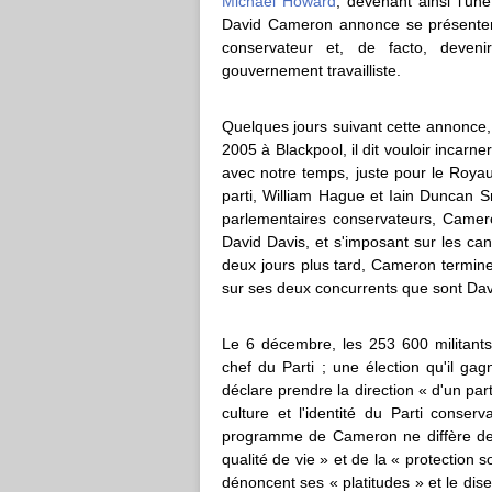
Michael Howard
, devenant ainsi l'u
David Cameron annonce se présente
conservateur et, de facto, deven
gouvernement travailliste.
Quelques jours suivant cette annonce, 
2005 à Blackpool, il dit vouloir inca
avec notre temps, juste pour le Roya
parti, William Hague et Iain Duncan S
parlementaires conservateurs, Camero
David Davis, et s'imposant sur les ca
deux jours plus tard, Cameron termine
sur ses deux concurrents que sont Dav
Le 6 décembre, les 253 600 militants
chef du Parti ; une élection qu'il g
déclare prendre la direction « d'un part
culture et l'identité du Parti conse
programme de Cameron ne diffère de l
qualité de vie » et de la « protection 
dénoncent ses « platitudes » et le dis