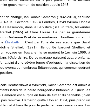
remier gouvernement de coalition depuis 1945.
agent de change, Ian Donald Cameron (1932-2010), et d'une
). Né le 9 octobre 1966 à Londres, David William Donald
à Peasemore, dans le Berkshire ; il a un frère, Alexander
 Rachel (1965) et Clare Louise. De par sa grand-mère
roi Guillaume IV et de sa maîtresse, Dorothea Jordan ; il
eine
Élisabeth II
. C'est par l'une de ses sœurs que David
ine Sheffield (1971), fille du 8e baronet Sheffield et
 un voyage en Toscane. Ils se marient le 1er juin 1996, à
 dans l'Oxfordshire. De ce mariage naissent quatre enfants,
ut atteint d'une sévère forme d'épilepsie ; la disparition du
 bouleversa de nombreux Britanniques, qui communiquèrent
position.
'école Heatherdown à Winkfield, David Cameron est admis à
enfants issus de la haute bourgeoisie britannique. Quelques
 Cameron est surpris en train de fumer du cannabis ; bien
ant pas renvoyé. Cameron quitte Eton en 1984, puis prend un
lequel il travaille pour le parlementaire conservateur Tim