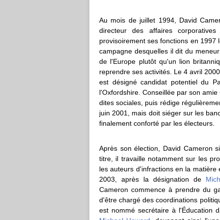
Au mois de juillet 1994, David Came
directeur des affaires corporative
provisoirement ses fonctions en 1997 l
campagne desquelles il dit du meneur t
de l'Europe plutôt qu'un lion britanniq
reprendre ses activités. Le 4 avril 20
est désigné candidat potentiel du Pa
l'Oxfordshire. Conseillée par son amie 
dites sociales, puis rédige régulièreme
juin 2001, mais doit siéger sur les bancs
finalement conforté par les électeurs.
Après son élection, David Cameron siè
titre, il travaille notamment sur les p
les auteurs d'infractions en la matiè
2003, après la désignation de
Mic
Cameron commence à prendre du galon
d'être chargé des coordinations politiq
est nommé secrétaire à l'Éducation da