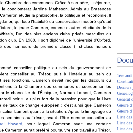
à la Chambre des communes. Grâce à son père, il séjourne,
r le conglomérat Jardine Matheson. Admis au Brasenose
Cameron étudie la philosophie, la politique et l'économie. Il
danor, qui loue l'habileté du conservateur modéré qu'était
xford, le jeune Cameron, comme d'autres étudiants de la
 White's, l'un des plus anciens clubs privés masculins du
on club. En 1988, il sort diplômé de l'université d'Oxford,
é des honneurs de première classe (first-class honours
Docu
ommé conseiller politique au sein du gouvernement de
ent conseiller au Trésor, puis à l'Intérieur au sein du
1ère aud
 ses fonctions, Cameron devait rédiger les discours du
Constitut
erventions à la Chambre des communes et coordonner les
Derniers 
ar le chancelier de l'Échiquier, Norman Lamont, Cameron
Généalogi
ercredi noir », au plus fort de la pression pour que la Livre
General d
me de taux de change européen ; c'est ainsi que Cameron
Guerre d'
ncelier Lamont quant à la situation. Après le limogeage de
Guerre d
Liste des
s semaines au Trésor, avant d'être nommé conseiller au
Liste des
ael Howard
, pour lequel Cameron avait une certaine
Liste des
que Cameron aurait préféré poursuivre son travail au Trésor.