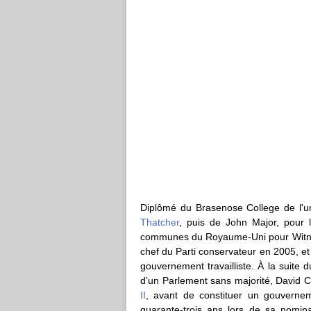
Diplômé du Brasenose College de l'univ
Thatcher
, puis de John Major, pour 
communes du Royaume-Uni pour Witney à
chef du Parti conservateur en 2005, e
gouvernement travailliste. À la suite 
d'un Parlement sans majorité, David 
II
, avant de constituer un gouverne
quarante-trois ans lors de sa nomin