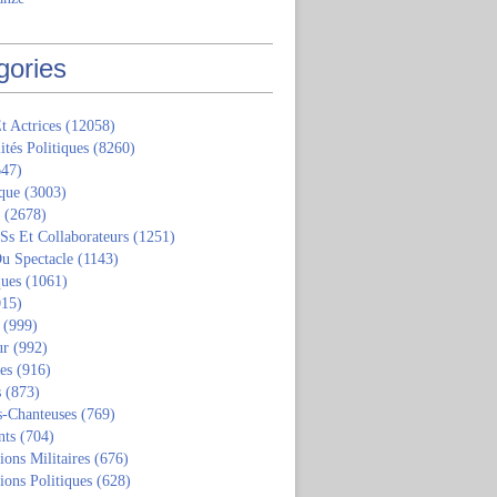
gories
t Actrices
(12058)
ités Politiques
(8260)
47)
que
(3003)
(2678)
 Ss Et Collaborateurs
(1251)
u Spectacle
(1143)
ques
(1061)
15)
(999)
ur
(992)
tes
(916)
s
(873)
s-Chanteuses
(769)
nts
(704)
ions Militaires
(676)
ions Politiques
(628)