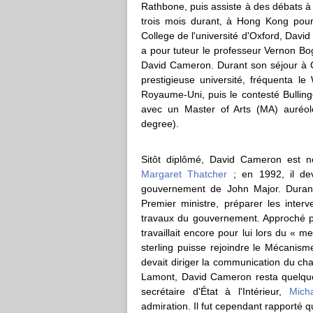
Rathbone, puis assiste à des débats 
trois mois durant, à Hong Kong pou
College de l'université d'Oxford, David 
a pour tuteur le professeur Vernon Bog
David Cameron. Durant son séjour à O
prestigieuse université, fréquenta le
Royaume-Uni, puis le contesté Bullingd
avec un Master of Arts (MA) auréol
degree).
Sitôt diplômé, David Cameron est n
Margaret Thatcher
; en 1992, il devi
gouvernement de John Major. Durant
Premier ministre, préparer les int
travaux du gouvernement. Approché p
travaillait encore pour lui lors du « m
sterling puisse rejoindre le Mécanis
devait diriger la communication du cha
Lamont, David Cameron resta quelque
secrétaire d'État à l'Intérieur,
Mich
admiration. Il fut cependant rapporté 