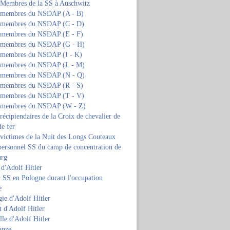
s Membres de la SS à Auschwitz
s membres du NSDAP (A - B)
s membres du NSDAP (C - D)
s membres du NSDAP (E - F)
s membres du NSDAP (G - H)
s membres du NSDAP (I - K)
s membres du NSDAP (L - M)
s membres du NSDAP (N - Q)
s membres du NSDAP (R - S)
s membres du NSDAP (T - V)
s membres du NSDAP (W - Z)
 récipiendaires de la Croix de chevalier de
de fer
 victimes de la Nuit des Longs Couteaux
personnel SS du camp de concentration de
urg
 d'Adolf Hitler
 SS en Pologne durant l'occupation
e
ie d'Adolf Hitler
 d'Adolf Hitler
lle d'Adolf Hitler
anze