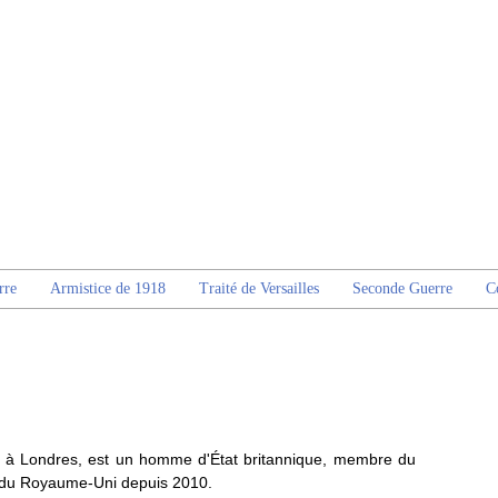
rre
Armistice de 1918
Traité de Versailles
Seconde Guerre
C
 à Londres, est un homme d'État britannique, membre du
e du Royaume-Uni depuis 2010.