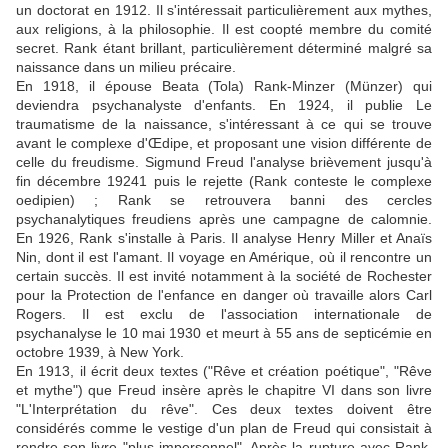
un doctorat en 1912. Il s'intéressait particulièrement aux mythes,
aux religions, à la philosophie. Il est coopté membre du comité
secret. Rank étant brillant, particulièrement déterminé malgré sa
naissance dans un milieu précaire.
En 1918, il épouse Beata (Tola) Rank-Minzer (Münzer) qui
deviendra psychanalyste d'enfants. En 1924, il publie Le
traumatisme de la naissance, s'intéressant à ce qui se trouve
avant le complexe d'Œdipe, et proposant une vision différente de
celle du freudisme. Sigmund Freud l'analyse brièvement jusqu'à
fin décembre 19241 puis le rejette (Rank conteste le complexe
oedipien) ; Rank se retrouvera banni des cercles
psychanalytiques freudiens après une campagne de calomnie.
En 1926, Rank s'installe à Paris. Il analyse Henry Miller et Anaïs
Nin, dont il est l'amant. Il voyage en Amérique, où il rencontre un
certain succès. Il est invité notamment à la société de Rochester
pour la Protection de l'enfance en danger où travaille alors Carl
Rogers. Il est exclu de l'association internationale de
psychanalyse le 10 mai 1930 et meurt à 55 ans de septicémie en
octobre 1939, à New York.
En 1913, il écrit deux textes ("Rêve et création poétique", "Rêve
et mythe") que Freud insère après le chapitre VI dans son livre
"L'Interprétation du rêve". Ces deux textes doivent être
considérés comme le vestige d'un plan de Freud qui consistait à
rendre son livre "plus impersonnel". Après la rupture avec Rank,