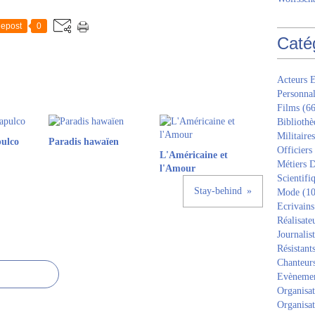
epost
0
Caté
Acteurs E
Personnal
Films
(66
Bibliothè
Militaires
pulco
Paradis hawaïen
Officiers
L'Américaine et
Métiers D
l'Amour
Scientifi
Stay-behind
Mode
(10
Ecrivains
Réalisate
Journalis
Résistant
Chanteur
Evèneme
Organisat
Organisat