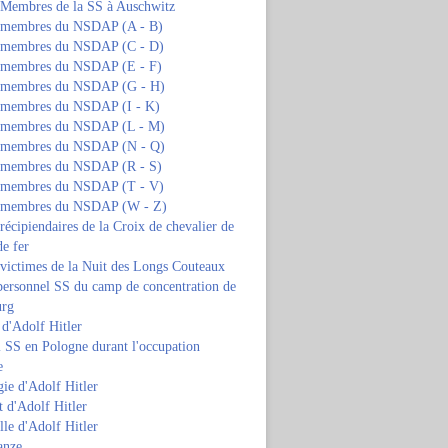
s Membres de la SS à Auschwitz
s membres du NSDAP (A - B)
s membres du NSDAP (C - D)
s membres du NSDAP (E - F)
s membres du NSDAP (G - H)
s membres du NSDAP (I - K)
s membres du NSDAP (L - M)
s membres du NSDAP (N - Q)
s membres du NSDAP (R - S)
s membres du NSDAP (T - V)
s membres du NSDAP (W - Z)
 récipiendaires de la Croix de chevalier de
de fer
 victimes de la Nuit des Longs Couteaux
personnel SS du camp de concentration de
urg
 d'Adolf Hitler
 SS en Pologne durant l'occupation
e
ie d'Adolf Hitler
 d'Adolf Hitler
lle d'Adolf Hitler
anze