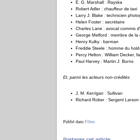
E. G. Marshall : Rayska
Robert Adler : chauffeur de taxi
Larry J. Blake : technicien photo
Helen Foster : secrétaire
Charles Lane : avocat commis d'
George Melford : membre de la c
Henry Kulky : barman
Freddie Steele : homme du hold
Percy Helton : William Decker, f
Paul Harvey : Martin J. Burns
Et, parmi les acteurs non-crédités
J. M. Kerrigan : Sullivan
Richard Rober : Sergent Larson
Publié dans
Films
Partager cet article