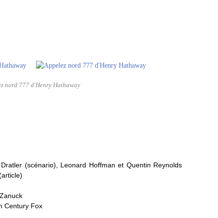
ez nord 777 d'Henry Hathaway
7
Dratler (scénario), Leonard Hoffman et Quentin Reynolds
article)
. Zanuck
th Century Fox