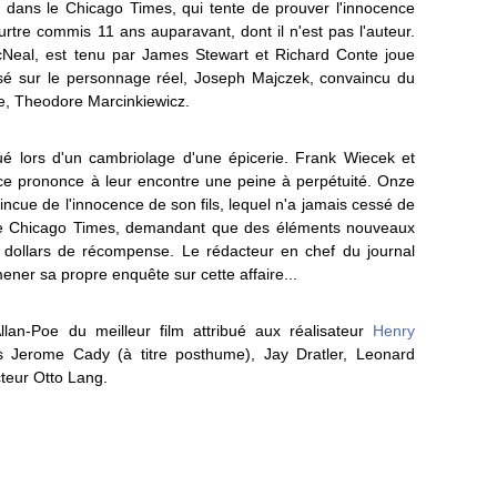
e dans le Chicago Times, qui tente de prouver l'innocence
re commis 11 ans auparavant, dont il n'est pas l'auteur.
 McNeal, est tenu par James Stewart et Richard Conte joue
asé sur le personnage réel, Joseph Majczek, convaincu du
ce, Theodore Marcinkiewicz.
ué lors d'un cambriolage d'une épicerie. Frank Wiecek et
ice prononce à leur encontre une peine à perpétuité. Onze
incue de l'innocence de son fils, lequel n'a jamais cessé de
le Chicago Times, demandant que des éléments nouveaux
 dollars de récompense. Le rédacteur en chef du journal
ner sa propre enquête sur cette affaire...
an-Poe du meilleur film attribué aux réalisateur
Henry
rs Jerome Cady (à titre posthume), Jay Dratler, Leonard
teur Otto Lang.