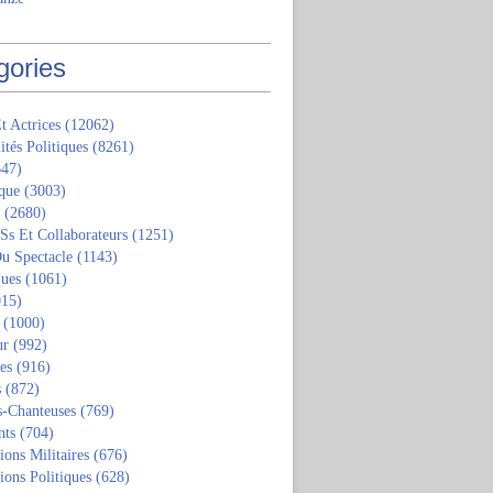
gories
t Actrices
(12062)
ités Politiques
(8261)
47)
que
(3003)
(2680)
 Ss Et Collaborateurs
(1251)
u Spectacle
(1143)
ques
(1061)
15)
(1000)
ur
(992)
tes
(916)
s
(872)
s-Chanteuses
(769)
nts
(704)
ions Militaires
(676)
ions Politiques
(628)