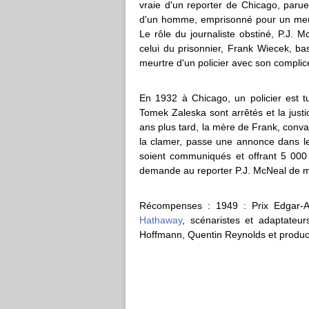
vraie d'un reporter de Chicago, paru
d'un homme, emprisonné pour un meurt
Le rôle du journaliste obstiné, P.J.
celui du prisonnier, Frank Wiecek, b
meurtre d'un policier avec son compli
En 1932 à Chicago, un policier est t
Tomek Zaleska sont arrêtés et la just
ans plus tard, la mère de Frank, conva
la clamer, passe une annonce dans 
soient communiqués et offrant 5 000
demande au reporter P.J. McNeal de me
Récompenses : 1949 : Prix Edgar-All
Hathaway
, scénaristes et adaptateu
Hoffmann, Quentin Reynolds et produc