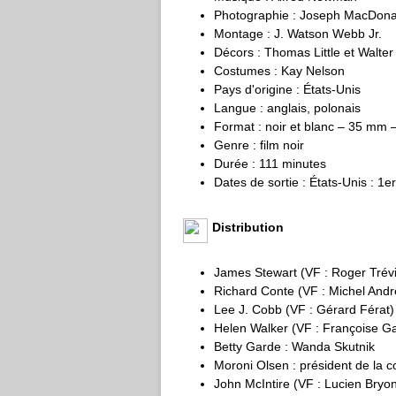
Photographie : Joseph MacDona
Montage : J. Watson Webb Jr.
Décors : Thomas Little et Walter
Costumes : Kay Nelson
Pays d'origine : États-Unis
Langue : anglais, polonais
Format : noir et blanc – 35 mm 
Genre : film noir
Durée : 111 minutes
Dates de sortie : États-Unis : 1e
Distribution
James Stewart (VF : Roger Trévil
Richard Conte (VF : Michel Andr
Lee J. Cobb (VF : Gérard Férat) 
Helen Walker (VF : Françoise G
Betty Garde : Wanda Skutnik
Moroni Olsen : président de la c
John McIntire (VF : Lucien Bry