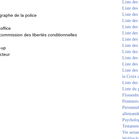
Liste de
Liste de
Liste de
graphe de la police
Liste de
Liste de
office
Liste de
ommission des libertés conditionnelles
Liste de
Liste de
-up
Liste de
acteur
Liste de
Liste de
Liste des
la Croix 
Liste des
Liste du 
Flossenb
Peintures
Personnel
allemand
Psycholog
Testament
Vie sexue
Wolfssch