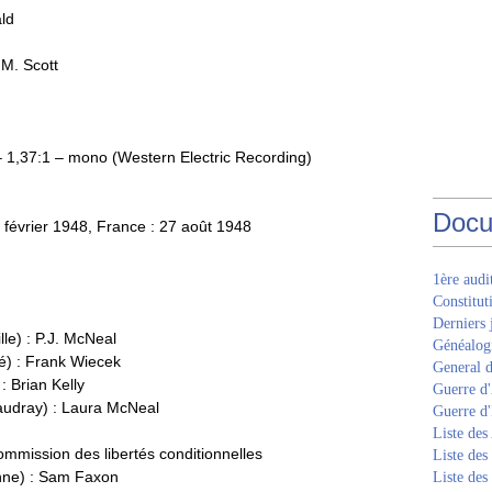
ld
 M. Scott
– 1,37:1 – mono (Western Electric Recording)
Docu
r février 1948, France : 27 août 1948
1ère aud
Constitut
Derniers 
le) : P.J. McNeal
Généalogi
é) : Frank Wiecek
General d
: Brian Kelly
Guerre d'
audray) : Laura McNeal
Guerre d
Liste des
ommission des libertés conditionnelles
Liste des
onne) : Sam Faxon
Liste des