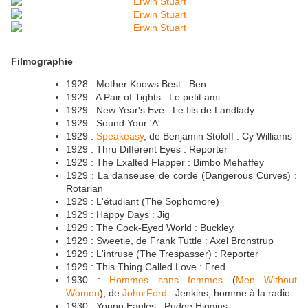
Filmographie
1928 : Mother Knows Best : Ben
1929 : A Pair of Tights : Le petit ami
1929 : New Year's Eve : Le fils de Landlady
1929 : Sound Your 'A'
1929 :
Speakeasy
, de Benjamin Stoloff : Cy Williams
1929 : Thru Different Eyes : Reporter
1929 : The Exalted Flapper : Bimbo Mehaffey
1929 : La danseuse de corde (Dangerous Curves) :
Rotarian
1929 : L'étudiant (The Sophomore)
1929 : Happy Days : Jig
1929 : The Cock-Eyed World : Buckley
1929 : Sweetie, de Frank Tuttle : Axel Bronstrup
1929 : L'intruse (The Trespasser) : Reporter
1929 : This Thing Called Love : Fred
1930 :
Hommes sans femmes
(
Men Without
Women
), de
John Ford
: Jenkins, homme à la radio
1930 : Young Eagles : Pudge Higgins