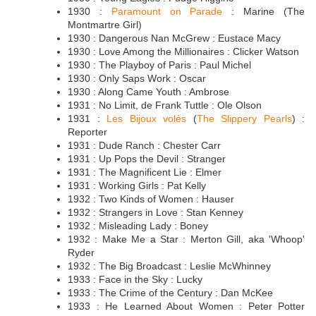
1930 :
Paramount on Parade
: Marine (The
Montmartre Girl)
1930 : Dangerous Nan McGrew : Eustace Macy
1930 : Love Among the Millionaires : Clicker Watson
1930 : The Playboy of Paris : Paul Michel
1930 : Only Saps Work : Oscar
1930 : Along Came Youth : Ambrose
1931 : No Limit, de Frank Tuttle : Ole Olson
1931 :
Les Bijoux volés
(
The Slippery Pearls
) :
Reporter
1931 : Dude Ranch : Chester Carr
1931 : Up Pops the Devil : Stranger
1931 : The Magnificent Lie : Elmer
1931 : Working Girls : Pat Kelly
1932 : Two Kinds of Women : Hauser
1932 : Strangers in Love : Stan Kenney
1932 : Misleading Lady : Boney
1932 : Make Me a Star : Merton Gill, aka 'Whoop'
Ryder
1932 : The Big Broadcast : Leslie McWhinney
1933 : Face in the Sky : Lucky
1933 : The Crime of the Century : Dan McKee
1933 : He Learned About Women : Peter Potter