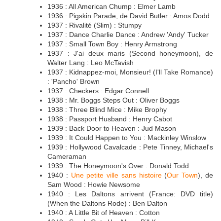
1936 : All American Chump : Elmer Lamb
1936 : Pigskin Parade, de David Butler : Amos Dodd
1937 : Rivalité (Slim) : Stumpy
1937 : Dance Charlie Dance : Andrew 'Andy' Tucker
1937 : Small Town Boy : Henry Armstrong
1937 : J'ai deux maris (Second honeymoon), de
Walter Lang : Leo McTavish
1937 : Kidnappez-moi, Monsieur! (I'll Take Romance)
: 'Pancho' Brown
1937 : Checkers : Edgar Connell
1938 : Mr. Boggs Steps Out : Oliver Boggs
1938 : Three Blind Mice : Mike Brophy
1938 : Passport Husband : Henry Cabot
1939 : Back Door to Heaven : Jud Mason
1939 : It Could Happen to You : Mackinley Winslow
1939 : Hollywood Cavalcade : Pete Tinney, Michael's
Cameraman
1939 : The Honeymoon's Over : Donald Todd
1940 :
Une petite ville sans histoire
(
Our Town
), de
Sam Wood : Howie Newsome
1940 : Les Daltons arrivent (France: DVD title)
(When the Daltons Rode) : Ben Dalton
1940 : A Little Bit of Heaven : Cotton