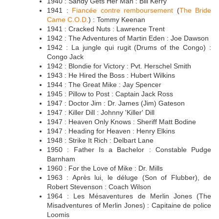
1940 : Sandy Gets Her Man : Bill Kerry
1941 :
Fiancée contre remboursement
(
The Bride
Came C.O.D.
) : Tommy Keenan
1941 : Cracked Nuts : Lawrence Trent
1942 : The Adventures of Martin Eden : Joe Dawson
1942 : La jungle qui rugit (Drums of the Congo) :
Congo Jack
1942 : Blondie for Victory : Pvt. Herschel Smith
1943 : He Hired the Boss : Hubert Wilkins
1944 : The Great Mike : Jay Spencer
1945 : Pillow to Post : Captain Jack Ross
1947 : Doctor Jim : Dr. James (Jim) Gateson
1947 : Killer Dill : Johnny 'Killer' Dill
1947 : Heaven Only Knows : Sheriff Matt Bodine
1947 : Heading for Heaven : Henry Elkins
1948 : Strike It Rich : Delbart Lane
1950 : Father Is a Bachelor : Constable Pudge
Barnham
1960 : For the Love of Mike : Dr. Mills
1963 : Après lui, le déluge (Son of Flubber), de
Robert Stevenson : Coach Wilson
1964 : Les Mésaventures de Merlin Jones (The
Misadventures of Merlin Jones) : Capitaine de police
Loomis