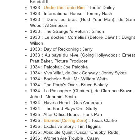
Kendall II
1933 :
Under the Tonto Rim
: 'Tonto' Dailey
1933 : International House : Tommy Nash
1933 : Dans tes bras (Hold Your Man), de Sam
Wood : Al Simpson
1933 : The Stranger's Return : Simon
1933 : Le docteur Cornelius (Before Dawn) : Dwight
Wilson
1933 : Day of Reckoning : Jerry
1933 : Au pays du rêve (Going Hollywood) : Ernest
Pratt Baker, Picture Producer
1934 : Palooka : Joe Palooka
1934 : Viva Villa!, de Jack Conway : Jonny Sykes
1934 : Bachelor Bait : Mr. William Watts
1934 : The Party's Over : Bruce Blakely
1934 : La Passagère (Chained), de Clarence Brown :
John L. 'Johnnie' Smith
1934 : Have a Heart : Gus Anderson
1934 : The Band Plays On : Stuffy
1935 : After Office Hours : Hank Parr
1936 :
Brumes
(
Ceiling Zero
) : Texas Clarke
1936 : Exclusive Story : Tim Higgins
1936 : Absolute Quiet : Oscar 'Chubby' Rudd
1936 : Women Are Trouble : Casey